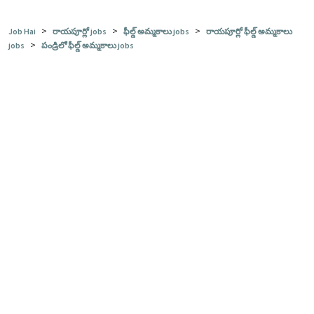
>
>
>
Job Hai
రాయపూర్లో jobs
ఫీల్డ్ అమ్మకాలు jobs
రాయపూర్లో ఫీల్డ్ అమ్మకాలు
>
jobs
పండ్రిలో ఫీల్డ్ అమ్మకాలు jobs