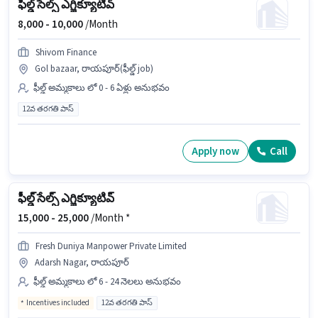
ఫీల్డ్ సేల్స్ ఎగ్జిక్యూటివ్
8,000 -
10,000
/Month
Shivom Finance
Gol bazaar, రాయపూర్(ఫీల్డ్ job)
ఫీల్డ్ అమ్మకాలు లో 0 - 6 ఏళ్లు అనుభవం
12వ తరగతి పాస్
Apply now
Call
ఫీల్డ్ సేల్స్ ఎగ్జిక్యూటివ్
15,000 -
25,000
/Month *
Fresh Duniya Manpower Private Limited
Adarsh Nagar, రాయపూర్
ఫీల్డ్ అమ్మకాలు లో 6 - 24 నెలలు అనుభవం
Incentives included
12వ తరగతి పాస్