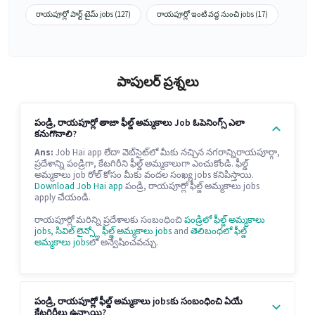
రాయపూర్లో పార్ట్ టైమ్ jobs (127)
రాయపూర్లో ఇంటి వద్ద నుంచి jobs (17)
పాపులర్ ప్రశ్నలు
పండ్రి, రాయపూర్లో తాజా ఫీల్డ్ అమ్మకాలు Job ఓపెనింగ్స్ ఎలా
కనుగొనాలి?
Ans:
Job Hai app లేదా వెబ్‌సైట్‌లో మీకు నచ్చిన నగరాన్నిరాయపూర్గా,
ప్రదేశాన్ని పండ్రిగా, కేటగిరీని ఫీల్డ్ అమ్మకాలుగా ఎంచుకోండి. ఫీల్డ్
అమ్మకాలు job రోల్ కోసం మీకు వందల సంఖ్య jobs కనిపిస్తాయి.
Download Job Hai app
పండ్రి, రాయపూర్లో ఫీల్డ్ అమ్మకాలు jobs
apply చేయండి.
రాయపూర్లో మరిన్ని ప్రదేశాలకు సంబంధించి
పండ్రిలో ఫీల్డ్ అమ్మకాలు
jobs
,
సివిల్ లైన్స్లో ఫీల్డ్ అమ్మకాలు jobs
and
తెలిబంధలో ఫీల్డ్
అమ్మకాలు jobs
లో అన్వేషించవచ్చు.
పండ్రి, రాయపూర్లో ఫీల్డ్ అమ్మకాలు jobsకు సంబంధించి ఏయే
కేటగిరీలు ఉన్నాయి?