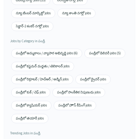
దేవేంద్ర నగర్లో jobs (23)
సరస్వతి నగర్లో jobs
న్యూ టింబర్ మార్కెట్లో jobs
న్యూ శాంతి నగర్లో jobs
సెక్టార్-2 శంకర్ నగర్లో jobs
Jobs by Category in పండ్రి
పండ్రిలో అమ్మకాలు / వ్యాపార అభివృద్ధి jobs (6)
పండ్రిలో డెలివరీ jobs (5)
పండ్రిలో కస్టమర్ మద్దతు / టెలికాలర్ jobs
పండ్రిలో రిక్రూటర్ / హెచ్ఆర్ / అడ్మిన్ jobs
పండ్రిలో డ్రైవర్ jobs
పండ్రిలో కుక్ / చెఫ్ jobs
పండ్రిలో సాంకేతిక నిపుణుడు jobs
పండ్రిలో క్యాషియర్ jobs
పండ్రిలో హౌస్ కీపింగ్ jobs
పండ్రిలో తయారీ jobs
Trending Jobs in పండ్రి