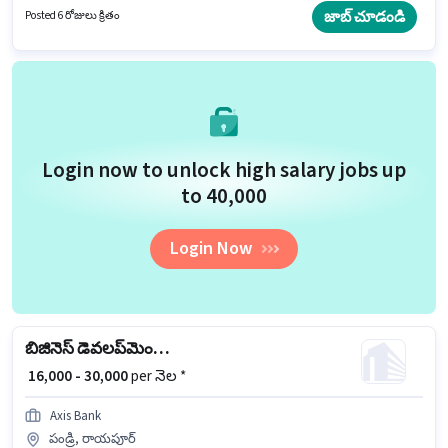
అభ్యర్థులు తప్పనిసరిగా 12వ తరగతి పాస్ డిగ్రీ/సర్టిఫికెట్ కలిగి ఉండాలి. ఈ
జాబ్ చూడండి
Posted 6 రోజులు క్రితం
ఉద్యోగానికి Fixed జీతం ఇవ్వబడుతుంది.
Login now to unlock high salary jobs up
to ₹40,000
Login Now
బిజినెస్ డెవలప్‌మెంట్ ఎగ్జిక్యూటివ్
₹ 16,000 - 30,000
per నెల *
Axis Bank
పండ్రి, రాయపూర్