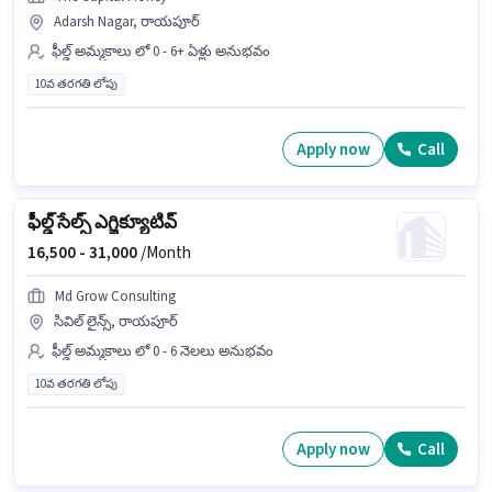
Adarsh Nagar, రాయపూర్
ఫీల్డ్ అమ్మకాలు లో 0 - 6+ ఏళ్లు అనుభవం
10వ తరగతి లోపు
Apply now
Call
ఫీల్డ్ సేల్స్ ఎగ్జిక్యూటివ్
16,500 -
31,000
/Month
Md Grow Consulting
సివిల్ లైన్స్, రాయపూర్
ఫీల్డ్ అమ్మకాలు లో 0 - 6 నెలలు అనుభవం
10వ తరగతి లోపు
Apply now
Call