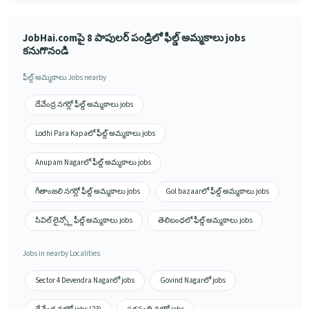
JobHai.comపై 8 పాపులర్ పండ్రిలో ఫీల్డ్ అమ్మకాలు jobs
కనుగొనండి
ఫీల్డ్ అమ్మకాలు Jobs nearby
దేవేంద్ర నగర్లో ఫీల్డ్ అమ్మకాలు jobs
Lodhi Para Kapaలో ఫీల్డ్ అమ్మకాలు jobs
Anupam Nagarలో ఫీల్డ్ అమ్మకాలు jobs
గీతాంజలి నగర్లో ఫీల్డ్ అమ్మకాలు jobs
Gol bazaarలో ఫీల్డ్ అమ్మకాలు jobs
సివిల్ లైన్స్లో ఫీల్డ్ అమ్మకాలు jobs
తెలిబంధలో ఫీల్డ్ అమ్మకాలు jobs
Jobs in nearby Localities
Sector 4 Devendra Nagarలో jobs
Govind Nagarలో jobs