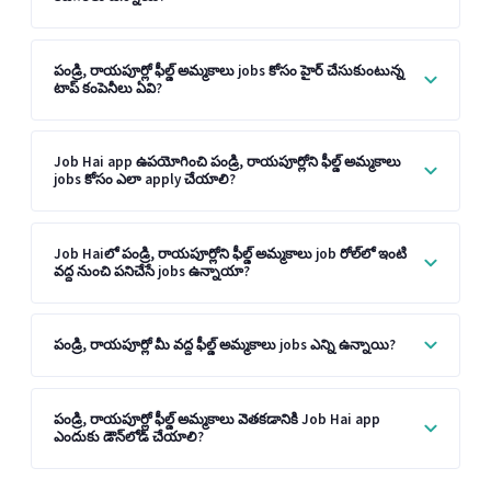
పండ్రి, రాయపూర్లో ఫీల్డ్ అమ్మకాలు jobs కోసం హైర్ చేసుకుంటున్న
టాప్ కంపెనీలు ఏవి?
Job Hai app ఉపయోగించి పండ్రి, రాయపూర్లోని ఫీల్డ్ అమ్మకాలు
jobs కోసం ఎలా apply చేయాలి?
Job Haiలో పండ్రి, రాయపూర్లోని ఫీల్డ్ అమ్మకాలు job రోల్‌లో ఇంటి
వద్ద నుంచి పనిచేసే jobs ఉన్నాయా?
పండ్రి, రాయపూర్లో మీ వద్ద ఫీల్డ్ అమ్మకాలు jobs ఎన్ని ఉన్నాయి?
పండ్రి, రాయపూర్లో ఫీల్డ్ అమ్మకాలు వెతకడానికి Job Hai app
ఎందుకు డౌన్‌లోడ్ చేయాలి?