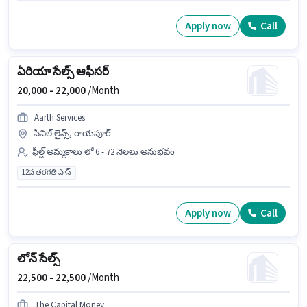
Apply now
Call
ఏరియా సేల్స్ ఆఫీసర్
20,000 -
22,000
/Month
Aarth Services
సివిల్ లైన్స్, రాయపూర్
ఫీల్డ్ అమ్మకాలు లో 6 - 72 నెలలు అనుభవం
12వ తరగతి పాస్
Apply now
Call
లోన్ సేల్స్
22,500 -
22,500
/Month
The Capital Money