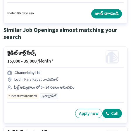
Incentives జీతం అందుబాటులో ఉంది. ఈ ఉద్యోగం 6 - 12 నెలలు సంవత్సరాల
అనుభవం ఉన్న వారికి కోసం అనుకూలంగా ఉంటుంది. మీరు నెలకు ₹17000 వరకు
సంపాదించవచ్చు. ఈ ఉద్యోగానికి అభ్యర్థి వద్ద Lead Generation, Product Demo,
జాబ్ చూడండి
Posted 10+ days ago
Wiring, Area Knowledge ఉండాలి. ఈ ఉద్యోగానికి అభ్యర్థులు తప్పనిసరిగా
గ్రాడ్యుయేట్ డిగ్రీ/సర్టిఫికెట్ కలిగి ఉండాలి. ఈ ఉద్యోగం పండ్రి, రాయపూర్ లో ఉంది.
Similar Job Openings almost matching your
search
క్రెడిట్ కార్డ్ సేల్స్
15,000 -
35,000
/Month *
Channelplay Ltd.
Lodhi Para Kapa, రాయపూర్
ఫీల్డ్ అమ్మకాలు లో 6 - 24 నెలలు అనుభవం
Incentives included
గ్రాడ్యుయేట్
Apply now
Call