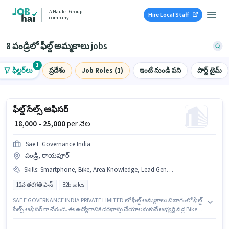
A Naukri Group
Hire Local Staff
company
8 పండ్రిలో ఫీల్డ్ అమ్మకాలు jobs
1
ఫిల్టర్‌లు
ప్రదేశం
Job Roles (1)
ఇంటి నుండి పని
పార్ట్ టైమ్
ఫీల్డ్ సేల్స్ ఆఫీసర్
₹ 18,000 - 25,000
per నెల
Sae E Governance India
పండ్రి, రాయపూర్
Skills
:
Smartphone, Bike, Area Knowledge, Lead Generation, Wiring
12వ తరగతి పాస్
B2b sales
SAE E GOVERNANCE INDIA PRIVATE LIMITED లో ఫీల్డ్ అమ్మకాలు విభాగంలో ఫీల్డ్
సేల్స్ ఆఫీసర్ గా చేరండి. ఈ ఉద్యోగానికి దరఖాస్తు చేయాలనుకునే అభ్యర్థి వద్ద Bike,
Smartphone ఉండాలి. ఈ ఉద్యోగం పండ్రి, రాయపూర్ లో ఉంది. ఈ ఉద్యోగానికి
అభ్యర్థి వద్ద Lead Generation, Wiring, Area Knowledge ఉండాలి. ఈ ఉద్యోగానికి