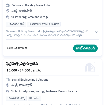
Oakwood Holiday Travel India
పండ్రి, రాయపూర్
Skills
:
Wiring, Area Knowledge
12వ తరగతి పాస్
Hospitality, travel & tourism
Oakwood Holiday Travel India ఫీల్డ్ అమ్మకాలు విభాగంలో హాలిడే కన్సల్టెంట్
ఉద్యోగానికి క్రియాశీలకంగా నియామకం జరుగుతోంది. ఈ ఉద్యోగానికి అర్హత
పొందేందుకు అభ్యర్థికి Wiring, Area Knowledge వంటి నైపుణ్యాలు ఉండాలి. ఈ
ఉద్యోగం 0 - 1 ఏళ్లు సంవత్సరాల అనుభవం ఉన్న వారికి కోసం, నెల జీతం ₹25000
ఉంటుంది. ఈ ఉద్యోగానికి Fixed జీతం ఇవ్వబడుతుంది. ఈ ఉద్యోగానికి అభ్యర్థులు
జాబ్ చూడండి
Posted 10+ days ago
తప్పనిసరిగా 12వ తరగతి పాస్ డిగ్రీ/సర్టిఫికెట్ కలిగి ఉండాలి. ఈ ఖాళీ పండ్రి,
రాయపూర్ లో ఉంది.
ఫీల్డ్ సేల్స్ ఎగ్జిక్యూటివ్
₹ 10,000 - 24,000
per నెల
Yuvraj Engineering Solutions
పండ్రి, రాయపూర్
Skills
:
Smartphone, Wiring, 2-Wheeler Driving Licence, Bank Account, Bike, PAN Card, Lead Generation, Area Knowledge, Aadhar Card, Product Demo
10వ తరగతి లోపు
B2b sales