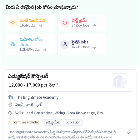
మీరు ఏ రకమైన job కోసం చూస్తున్నారు?
ఇంటి నుండి పని
పార్ట్ టైమ్
2,624
+
Jobs
27,753
+
Jobs
మహిళల కోసం
ఫ్రెషర్ jobs
Jobs
16,233
+
Jobs
1,21,478
+
Jobs
ఎడ్యుకేషన్ కౌన్సెలర్
₹ 12,000 - 17,000
per నెల *
The Brightmate Academy
పండ్రి, రాయపూర్
Skills
:
Lead Generation, Wiring, Area Knowledge, Product Demo
Incentives included
గ్రాడ్యుయేట్
Education
The Brightmate Academy ఫీల్డ్ అమ్మకాలు విభాగంలో ఎడ్యుకేషన్ కౌన్సెలర్
ఉద్యోగానికి క్రియాశీలకంగా నియామకం జరుగుతోంది. ఈ ఉద్యోగానికి Fixed +