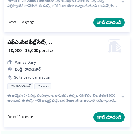
Yuvraj Engineering Solutions లో ఫీల్డ్ అమ్మకాలు విభాగంలో ఫీల్డ్ సేల్స్
ఎగ్జిక్యూటివ్ గా చేరండి. ఈ ఉద్యోగానికి Fixed జీతం ఇవ్వబడుతుంది. ఈ ఉద్యోగం
పండ్రి, రాయపూర్ లో ఉంది. ఈ ఉద్యోగానికి అర్హత పొందేందుకు అభ్యర్థికి Lead
Generation, Product Demo, Wiring, Area Knowledge వంటి నైపుణ్యాలు
ఉండాలి. ఈ ఉద్యోగం 6 - 24 నెలలు సంవత్సరాల అనుభవం ఉన్న వారికి కోసం
జాబ్ చూడండి
Posted 10+ days ago
అనుకూలంగా ఉంటుంది. మీరు నెలకు ₹24000 వరకు సంపాదించవచ్చు. ఈ ఉద్యోగానికి
Smartphone, Bike కలిగి ఉండటం ముఖ్యం.
ఎఫ్‌ఎంసిజి ఫీల్డ్ సేల్స్ ఎగ్జిక్యూటివ్
₹ 10,000 - 15,000
per నెల
Vamaa Dairy
పండ్రి, రాయపూర్
Skills
:
Lead Generation
12వ తరగతి పాస్
B2b sales
ఈ ఉద్యోగం 0 - 2 ఏళ్లు సంవత్సరాల అనుభవం ఉన్న వారికి కోసం, నెల జీతం ₹15000
ఉంటుంది. ఈ ఉద్యోగానికి అభ్యర్థి వద్ద Lead Generation ఉండాలి. దరఖాస్తుదారులు
కనీసం 12వ తరగతి పాస్ డిగ్రీ లేదా సర్టిఫికెట్ కలిగి ఉండాలి. ఈ ఉద్యోగానికి Fixed
జీతం అందుబాటులో ఉంది. ఈ ఖాళీ పండ్రి, రాయపూర్ లో ఉంది. Vamaa Dairy లో
ఫీల్డ్ అమ్మకాలు విభాగంలో ఎఫ్‌ఎంసిజి ఫీల్డ్ సేల్స్ ఎగ్జిక్యూటివ్ గా చేరండి.
జాబ్ చూడండి
Posted 10+ days ago