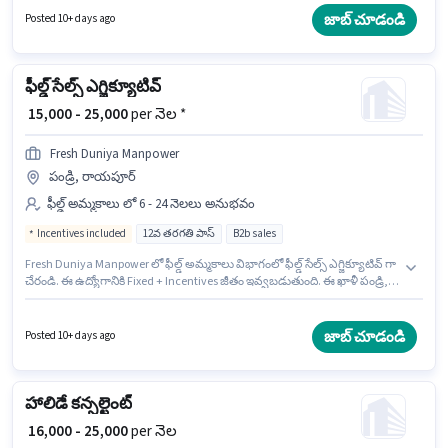
ఉంటుంది. ఈ ఉద్యోగానికి ముఖ్యమైన డాక్యుమెంట్లు Aadhar Card, 2-Wheeler
జాబ్ చూడండి
Posted 10+ days ago
Driving Licence అవసరం.
ఫీల్డ్ సేల్స్ ఎగ్జిక్యూటివ్
₹ 15,000 - 25,000
per నెల *
Fresh Duniya Manpower
పండ్రి, రాయపూర్
ఫీల్డ్ అమ్మకాలు లో 6 - 24 నెలలు అనుభవం
Incentives included
12వ తరగతి పాస్
B2b sales
Fresh Duniya Manpower లో ఫీల్డ్ అమ్మకాలు విభాగంలో ఫీల్డ్ సేల్స్ ఎగ్జిక్యూటివ్ గా
చేరండి. ఈ ఉద్యోగానికి Fixed + Incentives జీతం ఇవ్వబడుతుంది. ఈ ఖాళీ పండ్రి,
రాయపూర్ లో ఉంది. ఈ ఉద్యోగం 6 - 24 నెలలు సంవత్సరాల అనుభవం ఉన్న వారికి
కోసం, నెల జీతం ₹25000 ఉంటుంది. దరఖాస్తుదారులు కనీసం 12వ తరగతి పాస్ డిగ్రీ
లేదా సర్టిఫికెట్ కలిగి ఉండాలి.
జాబ్ చూడండి
Posted 10+ days ago
హాలిడే కన్సల్టెంట్
₹ 16,000 - 25,000
per నెల