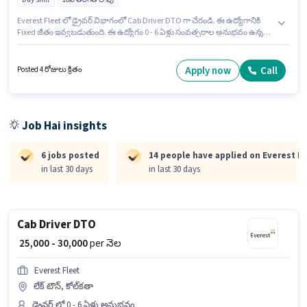
Everest Fleet లో డ్రైవర్ విభాగంలో Cab Driver DTO గా చేరండి. ఈ ఉద్యోగానికి
Fixed జీతం ఇవ్వబడుతుంది. ఈ ఉద్యోగం 0 - 6 ఏళ్లు సంవత్సరాల అనుభవం ఉన్న
వారికి కోసం, నెల జీతం ₹30000 ఉంటుంది. ఇంగ్లీష్ లో నైపుణ్యం ఉన్నవారికి ప్రాధాన్యత
ఇస్తారు. ఈ ఉద్యోగానికి 10వ తరగతి లోపు అర్హత ఉన్న అభ్యర్థులు దరఖాస్తు
చేయవచ్చు. ఈ ఉద్యోగం లేక్ టౌన్, కోల్‌కతా లో ఉంది.
Apply now
Call
Posted 4 రోజులు క్రితం
Job Hai insights
6 jobs posted
14 people have applied on Everest Fl
in last 30 days
in last 30 days
Cab Driver DTO
₹ 25,000 - 30,000
per నెల
Everest Fleet
లేక్ టౌన్, కోల్‌కతా
డ్రైవర్ లో 0 - 6 ఏళ్లు అనుభవం