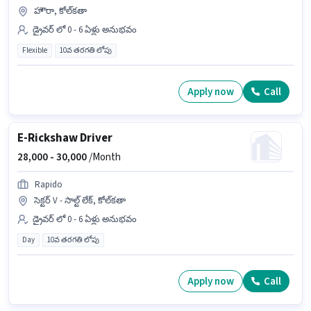
హౌరా, కోల్‌కతా
డ్రైవర్ లో 0 - 6 ఏళ్లు అనుభవం
Flexible
10వ తరగతి లోపు
Apply now
Call
E-Rickshaw Driver
28,000 -
30,000
/Month
Rapido
సెక్టర్ V - సాల్ట్ లేక్, కోల్‌కతా
డ్రైవర్ లో 0 - 6 ఏళ్లు అనుభవం
Day
10వ తరగతి లోపు
Apply now
Call