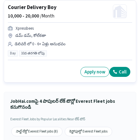
Courier Delivery Boy
10,000 -
20,000
/Month
Xpressbees
డమ్ డమ్, కోల్‌కతా
డెలివరీ లో 0 - 6+ ఏళ్లు అనుభవం
Day
10వ తరగతి లోపు
Apply now
Call
JobHai.comపై 4 పాపులర్ లేక్ టౌన్లో Everest Fleet jobs
కనుగొనండి
Everest Fleet Jobs by Popular Localities Near లేక్ టౌన్
సాల్ట్ లేక్లో Everest Fleet jobs (8)
కెస్టోపూర్లో Everest Fleet jobs