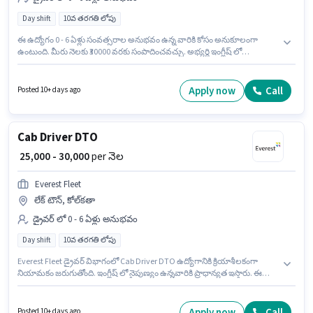
Day shift
10వ తరగతి లోపు
ఈ ఉద్యోగం 0 - 6 ఏళ్లు సంవత్సరాల అనుభవం ఉన్న వారికి కోసం అనుకూలంగా
ఉంటుంది. మీరు నెలకు ₹30000 వరకు సంపాదించవచ్చు. అభ్యర్థి ఇంగ్లీష్ లో
నిపుణుడిగా ఉండాలి. Everest Fleet లో డ్రైవర్ విభాగంలో Cab Driver DTO గా
చేరండి. ఈ ఉద్యోగానికి Fixed జీతం అందుబాటులో ఉంది. 10వ తరగతి లోపు అర్హత
ఉన్న అభ్యర్థులు ఈ ఉద్యోగానికి అప్లై చేసుకోవచ్చు. ఈ ఉద్యోగం Full Time
Apply now
Call
Posted 10+ days ago
ప్రాతిపదికపై, DAY shift మరియు వారానికి 6 days working ఉన్నాయి.
Cab Driver DTO
₹ 25,000 - 30,000
per నెల
Everest Fleet
లేక్ టౌన్, కోల్‌కతా
డ్రైవర్ లో 0 - 6 ఏళ్లు అనుభవం
Day shift
10వ తరగతి లోపు
Everest Fleet డ్రైవర్ విభాగంలో Cab Driver DTO ఉద్యోగానికి క్రియాశీలకంగా
నియామకం జరుగుతోంది. ఇంగ్లీష్ లో నైపుణ్యం ఉన్నవారికి ప్రాధాన్యత ఇస్తారు. ఈ
ఉద్యోగం 0 - 6 ఏళ్లు సంవత్సరాల అనుభవం ఉన్న వారికి కోసం, నెల జీతం ₹30000
ఉంటుంది. ఈ ఉద్యోగానికి Fixed జీతం ఇవ్వబడుతుంది. ఈ ఉద్యోగం Full Time
ప్రాతిపదికపై, DAY shift మరియు వారానికి 6 days working ఉన్నాయి. 10వ తరగతి
Apply now
Call
Posted 10+ days ago