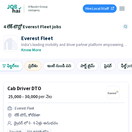
A Naukri Group
Hire Local Staff
company
4 లేక్ టౌన్లో Everest Fleet jobs
Everest Fleet
India's leading mobility and driver partner platform empowering
drivers with car ownership and earning opportunities
Know More
ఫిల్టర్‌లు
ప్రదేశం
ఇంటి నుండి పని
పార్ట్ టైమ్
ఫ్రెషర్
ఫీల్డ్ jo
Cab Driver DTO
₹ 25,000 - 30,000
per నెల
Everest Fleet
లేక్ టౌన్, కోల్‌కతా
డ్రైవర్ లో 0 - 6 ఏళ్లు అనుభవం
Day shift
10వ తరగతి లోపు