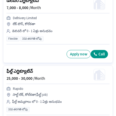
డెలివరీ ఎగ్జిక్యూటివ్
7,000 -
8,000
/Month
Delhivery Limited
లేక్ టౌన్, కోల్‌కతా
డెలివరీ లో 0 - 1 ఏళ్లు అనుభవం
Flexible
10వ తరగతి లోపు
Apply now
Call
ఫీల్డ్ ఎగ్జిక్యూటివ్
25,000 -
30,000
/Month
Rapido
సాల్ట్ లేక్, కోల్‌కతా(ఫీల్డ్ job)
ఫీల్డ్ అమ్మకాలు లో 0 - 1 ఏళ్లు అనుభవం
10వ తరగతి లోపు