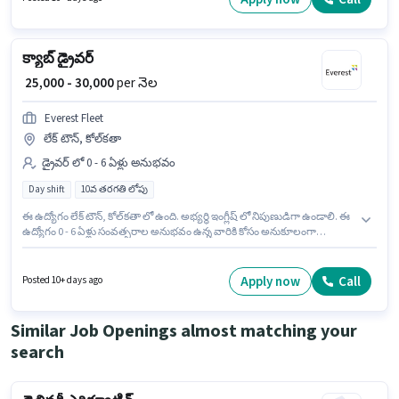
లోపు అర్హత ఉన్న అభ్యర్థులు ఈ ఉద్యోగానికి అప్లై చేసుకోవచ్చు.
క్యాబ్ డ్రైవర్
₹ 25,000 - 30,000
per నెల
Everest Fleet
లేక్ టౌన్, కోల్‌కతా
డ్రైవర్ లో 0 - 6 ఏళ్లు అనుభవం
Day shift
10వ తరగతి లోపు
ఈ ఉద్యోగం లేక్ టౌన్, కోల్‌కతా లో ఉంది. అభ్యర్థి ఇంగ్లీష్ లో నిపుణుడిగా ఉండాలి. ఈ
ఉద్యోగం 0 - 6 ఏళ్లు సంవత్సరాల అనుభవం ఉన్న వారికి కోసం అనుకూలంగా
ఉంటుంది. మీరు నెలకు ₹30000 వరకు సంపాదించవచ్చు. ఈ ఉద్యోగానికి Fixed జీతం
ఇవ్వబడుతుంది. Everest Fleet డ్రైవర్ విభాగంలో క్యాబ్ డ్రైవర్ ఉద్యోగానికి
క్రియాశీలకంగా నియామకం జరుగుతోంది. ఈ ఉద్యోగం Full Time ప్రాతిపదికపై, DAY
Apply now
Call
Posted 10+ days ago
shift మరియు వారానికి 6 days working ఉన్నాయి.
Similar Job Openings almost matching your
search