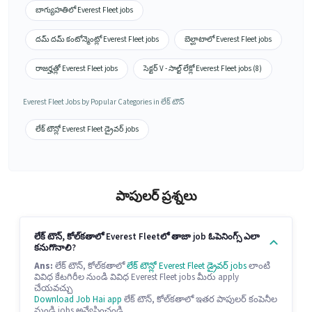
బాగ్యుహతిలో Everest Fleet jobs
దమ్ దమ్ కంటోన్మెంట్లో Everest Fleet jobs
బెల్ఘాటాలో Everest Fleet jobs
రాజర్హత్లో Everest Fleet jobs
సెక్టర్ V - సాల్ట్ లేక్లో Everest Fleet jobs (8)
Everest Fleet Jobs by Popular Categories in లేక్ టౌన్
లేక్ టౌన్లో Everest Fleet డ్రైవర్ jobs
పాపులర్ ప్రశ్నలు
లేక్ టౌన్, కోల్‌కతాలో Everest Fleetలో తాజా job ఓపెనింగ్స్ ఎలా
కనుగొనాలి?
Ans:
లేక్ టౌన్, కోల్‌కతాలో
లేక్ టౌన్లో Everest Fleet డ్రైవర్ jobs
లాంటి
వివిధ కేటగిరీల నుండి వివిధ Everest Fleet jobs మీరు apply
చేయవచ్చు
Download Job Hai app
లేక్ టౌన్, కోల్‌కతాలో ఇతర పాపులర్ కంపెనీల
నుండి jobs అన్వేషించండి.