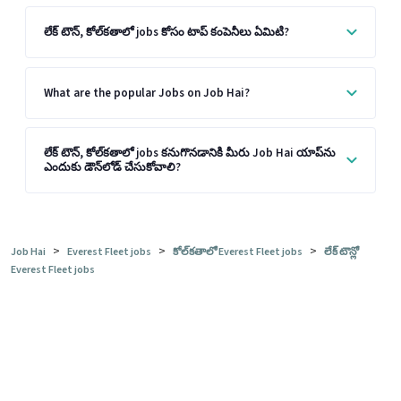
లేక్ టౌన్, కోల్‌కతాలో jobs కోసం టాప్ కంపెనీలు ఏమిటి?
What are the popular Jobs on Job Hai?
లేక్ టౌన్, కోల్‌కతాలో jobs కనుగొనడానికి మీరు Job Hai యాప్‌ను
ఎందుకు డౌన్‌లోడ్ చేసుకోవాలి?
>
>
>
Job Hai
Everest Fleet jobs
కోల్‌కతాలో Everest Fleet jobs
లేక్ టౌన్లో
Everest Fleet jobs