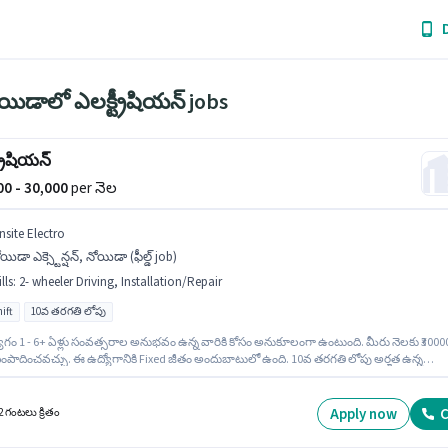
యిడాలో ఎలక్ట్రీషియన్ jobs
్రీషియన్
000 - 30,000
per నెల
nsite Electro
యిడా ఎక్స్టెన్షన్, నోయిడా (ఫీల్డ్ job)
lls
:
2- wheeler Driving, Installation/Repair
ift
10వ తరగతి లోపు
ోగం 1 - 6+ ఏళ్లు సంవత్సరాల అనుభవం ఉన్న వారికి కోసం అనుకూలంగా ఉంటుంది. మీరు నెలకు ₹3000
ంపాదించవచ్చు. ఈ ఉద్యోగానికి Fixed జీతం అందుబాటులో ఉంది. 10వ తరగతి లోపు అర్హత ఉన్న
థులు ఈ ఉద్యోగానికి అప్లై చేసుకోవచ్చు. ఈ ఉద్యోగంలో అదనపు ప్రయోజనాలు Insurance, PF, Medica
s ఉన్నాయి. ఈ ఖాళీ నోయిడా ఎక్స్టెన్షన్, నోయిడా లో ఉంది. ఈ ఉద్యోగానికి అర్హత పొందేందుకు అభ్యర్థిక
ler Driving, Installation/Repair వంటి నైపుణ్యాలు ఉండాలి.
Apply now
C
2 గంటలు క్రితం