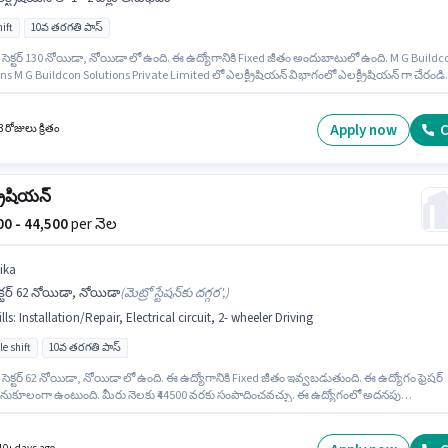
ift
10వ తరగతి పాస్
 సెక్టర్ 130 నోయిడా, నోయిడా లో ఉంది. ఈ ఉద్యోగానికి Fixed జీతం అందుబాటులో ఉంది. M G Buildc
ns M G Buildcon Solutions Private Limited లో ఎలక్ట్రీషియన్ విభాగంలో ఎలక్ట్రీషియన్ గా చేరండి.
ుదారులు కనీసం 10వ తరగతి పాస్ డిగ్రీ లేదా సర్టిఫికెట్ కలిగి ఉండాలి. ఈ ఉద్యోగం 1 - 2 ఏళ్లు సంవత్సర
 ఉన్న వారికి కోసం అనుకూలంగా ఉంటుంది. మీరు నెలకు ₹24000 వరకు సంపాదించవచ్చు. ఇది Full
ద్యోగం, ఇందులో DAY shift మరియు వారానికి Others ఉంటాయి.
Apply now
C
 రోజులు క్రితం
్రీషియన్
500 - 44,500
per నెల
ika
క్టర్ 62 నోయిడా, నోయిడా
(
మెట్రో స్టేషన్‌కు దగ్గర',
)
lls
:
Installation/Repair, Electrical circuit, 2- wheeler Driving
le shift
10వ తరగతి పాస్
సెక్టర్ 62 నోయిడా, నోయిడా లో ఉంది. ఈ ఉద్యోగానికి Fixed జీతం ఇవ్వబడుతుంది. ఈ ఉద్యోగం ఫ్రెషర్
నుకూలంగా ఉంటుంది. మీరు నెలకు ₹44500 వరకు సంపాదించవచ్చు. ఈ ఉద్యోగంలో అదనపు
నాలు Cab, Meal, Insurance, PF, Accomodation, Medical Benefits ఉన్నాయి. Inika
ీషియన్ విభాగంలో ఎలక్ట్రీషియన్ ఉద్యోగానికి క్రియాశీలకంగా నియామకం జరుగుతోంది. ఈ ఉద్యోగానికి
ొందేందుకు అభ్యర్థికి Electrical circuit, 2- wheeler Driving, Installation/Repair వంటి నైపుణ్యాల