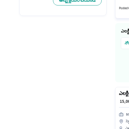
అన్ని క్లియర్ చేయండి
Disha B
Posted 6
ఎలక్
నో
ఎలక్ట
₹ 15,
M
సె
ఎల