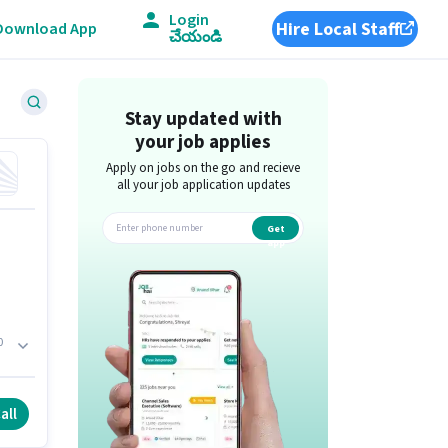
Login
Hire Local Staff
Download App
చేయండి
Stay updated with
your job applies
Apply on jobs on the go and recieve
all your job application updates
Get
app
0
l
ి
all