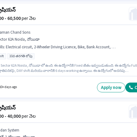
్రీషియన్
000 - 60,500
per నెల
aman Chand Sons
ector 62A Noida, నోయిడా
lls
:
Electrical circuit, 2-Wheeler Driving Licence, Bike, Bank Account, Aadhar Card, Installation/Repair, PAN Card, 2- wheeler Driving
ift
10వ తరగతి లోపు
 Sector 62A Noida, నోయిడా లో ఉంది. ఈ ఉద్యోగానికి Fixed జీతం ఇవ్వబడుతుంది. ఈ ఉద్యోగం Full
్రాతిపదికపై, DAY shift మరియు వారానికి 6 days working ఉన్నాయి. ఈ ఉద్యోగంలో అదనపు
నాలు Cab, Meal, Insurance, PF ఉన్నాయి. 10వ తరగతి లోపు అర్హత ఉన్న అభ్యర్థులు ఈ ఉద్యోగానిక
ేసుకోవచ్చు. ఈ ఉద్యోగానికి అభ్యర్థి వద్ద Electrical circuit, 2- wheeler Driving, Installation/Repair
.
Apply now
C
10+ days ago
్రీషియన్
000 - 40,000
per నెల
idan System