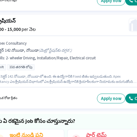
Apply now
C
10+ days ago
.
్రీషియన్
000 - 15,000
per నెల
pex Consultancy
క్టర్ 142 నోయిడా, నోయిడా
(
మెట్రో స్టేషన్‌కు దగ్గర',
)
lls
:
2- wheeler Driving, Installation/Repair, Electrical circuit
ift
10వ తరగతి లోపు
సెక్టర్ 142 నోయిడా, నోయిడా లో ఉంది. ఈ ఉద్యోగానికి Fixed జీతం ఇవ్వబడుతుంది. Apex
tancy ఎలక్ట్రీషియన్ విభాగంలో ఎలక్ట్రీషియన్ ఉద్యోగానికి క్రియాశీలకంగా నియామకం జరుగుతోంది. 
నికి అర్హత పొందేందుకు అభ్యర్థికి Electrical circuit, 2- wheeler Driving, Installation/Repair వంట
ాలు ఉండాలి. ఈ ఉద్యోగం Full Time ప్రాతిపదికపై, DAY shift మరియు వారానికి 6 days working
. 10వ తరగతి లోపు అర్హత ఉన్న అభ్యర్థులు ఈ ఉద్యోగానికి అప్లై చేసుకోవచ్చు.
Apply now
C
క రోజు క్రితం
ు ఏ రకమైన job కోసం చూస్తున్నారు?
ఇంటి నుండి పని
పార్ట్ టైమ్