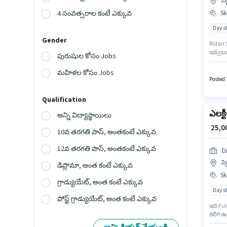
సె
Ski
4 సంవత్సరాల కంటే ఎక్కువ
Day sh
Gender
Ridan S
ఇవ్వబడ
పురుషుల కోసం Jobs
ఈ ఉద్యో
ఉండాలి
మహిళల కోసం Jobs
దరఖాస్తు
Posted 7
Qualification
ఎలక్ట
అన్ని విద్యాస్థాయిలు
₹ 25,
10వ తరగతి పాస్, అంతకంటే ఎక్కువ
12వ తరగతి పాస్, అంతకంటే ఎక్కువ
D
సె
డిప్లొమా, అంత కంటే ఎక్కువ
Ski
గ్రాడ్యుయేట్, అంత కంటే ఎక్కువ
Day sh
పోస్ట్ గ్రాడ్యుయేట్, అంత కంటే ఎక్కువ
ఇది Fu
కలిగి 
ఉంటుంది