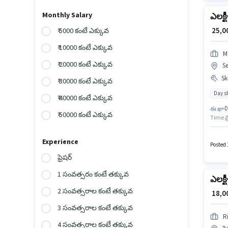
Monthly Salary
ఎలక్ట
₹ 25,
₹ 5000 కంటే ఎక్కువ
₹ 10000 కంటే ఎక్కువ
M
₹ 20000 కంటే ఎక్కువ
S
Ski
₹ 30000 కంటే ఎక్కువ
Day sh
₹ 40000 కంటే ఎక్కువ
ఈ ఖాళీ
₹ 50000 కంటే ఎక్కువ
Time ప
ప్రయోజ
అప్లై చ
Experience
ఉండాలి
Posted 
ఫ్రెషర్
1 సంవత్సరం కంటే తక్కువ
ఎలక్ట
2 సంవత్సరాల కంటే తక్కువ
₹ 18,
3 సంవత్సరాల కంటే తక్కువ
R
4 సంవత్సరాల కంటే తక్కువ