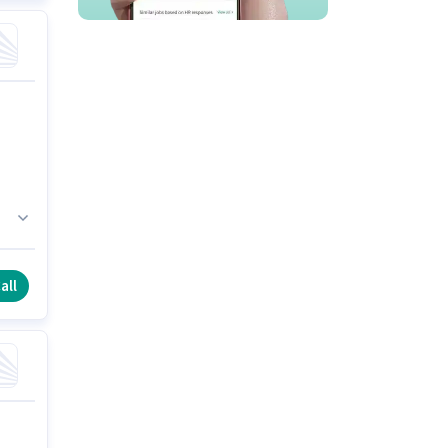
ి
all