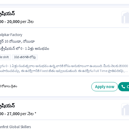
్రీషియన్
000 - 20,000
per నెల
hilpkar Factory
క్టర్ 10 నోయిడా, నోయిడా
క్ట్రీషియన్ లో 0 - 1 ఏళ్లు అనుభవం
le shift
10వ తరగతి లోపు
ోగం 0 - 1 ఏళ్లు సంవత్సరాల అనుభవం ఉన్న వారికి కోసం అనుకూలంగా ఉంటుంది. మీరు నెలకు ₹20000
ంపాదించవచ్చు. ఈ ఉద్యోగానికి Fixed జీతం ఇవ్వబడుతుంది. ఈ ఉద్యోగం Full Time ప్రాతిపదికపై,
ఉన్నాయి. 10వ తరగతి లోపు అర్హత ఉన్న అభ్యర్థులు ఈ
నికి అప్లై చేసుకోవచ్చు. ఈ ఖాళీ సెక్టర్ 10 నోయిడా, నోయిడా లో ఉంది. Shilpkar Factory ఎలక్ట్రీషియన్
ో ఎలక్ట్రీషియన్ ఉద్యోగానికి క్రియాశీలకంగా నియామకం జరుగుతోంది.
Apply now
C
 రోజులు క్రితం
్రీషియన్
000 - 27,000
per నెల *
nfirst Global Skillers