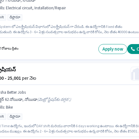
క్టర్ 7 నోయిడా, నోయిడా
lls
:
Electrical circuit, Installation/Repair
ift
డిప్లొమా
ystem లో ఎలక్ట్రీషియన్ విభాగంలో ఎలక్ట్రీషియన్ గా చేరండి. ఈ ఉద్యోగానికి Fixed జీతం
ుతుంది. ఈ ఉద్యోగం 3 - 6+ ఏళ్లు సంవత్సరాల అనుభవం ఉన్న వారికి కోసం, నెల జీతం ₹40000 ఉంటుంద
గానికి అర్హత పొందేందుకు అభ్యర్థికి Electrical circuit, Installation/Repair వంటి నైపుణ్యాలు
. ఇది Full Time ఉద్యోగం, ఇందులో DAY shift మరియు వారానికి 6 days working ఉంటాయి.
దారులు కనీసం డిప్లొమా డిగ్రీ లేదా సర్టిఫికెట్ కలిగి ఉండాలి.
Apply now
C
 రోజులు క్రితం
్రీషియన్
000 - 25,001
per నెల
isha Better Jobs
క్టర్ 62 నోయిడా, నోయిడా
(
మెట్రో స్టేషన్‌కు దగ్గర',
)
lls
:
Bike
ift
డిప్లొమా
ll Time ఉద్యోగం, ఇందులో DAY shift మరియు వారానికి 6 days working ఉంటాయి. ఈ ఉద్యోగానికి B
ఉండటం ముఖ్యం. ఈ ఉద్యోగం 2 - 6+ ఏళ్లు సంవత్సరాల అనుభవం ఉన్న వారికి కోసం, నెల జీతం ₹25001
. ఈ ఉద్యోగానికి Fixed జీతం అందుబాటులో ఉంది. ఈ ఖాళీ సెక్టర్ 62 నోయిడా, నోయిడా లో ఉంది.