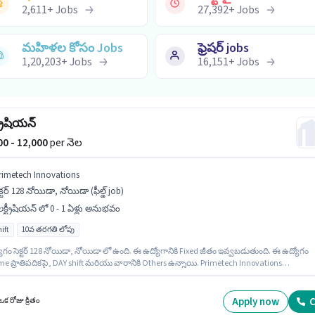
2,611
+
Jobs
27,392
+
Jobs
మహిళల కోసం Jobs
ఫ్రెషర్ jobs
1,20,203
+
Jobs
16,151
+
Jobs
్రీషియన్
000 - 12,000
per నెల
rimetech Innovations
క్టర్ 128 నోయిడా, నోయిడా (ఫీల్డ్ job)
క్ట్రీషియన్ లో 0 - 1 ఏళ్లు అనుభవం
ift
10వ తరగతి లోపు
గం సెక్టర్ 128 నోయిడా, నోయిడా లో ఉంది. ఈ ఉద్యోగానికి Fixed జీతం ఇవ్వబడుతుంది. ఈ ఉద్యోగం
ime ప్రాతిపదికపై, DAY shift మరియు వారానికి Others ఉన్నాయి. Primetech Innovations
ీషియన్ విభాగంలో ఎలక్ట్రీషియన్ ఉద్యోగానికి క్రియాశీలకంగా నియామకం జరుగుతోంది. ఈ ఉద్యోగం 0 - 1
సంవత్సరాల అనుభవం ఉన్న వారికి కోసం, నెల జీతం ₹12000 ఉంటుంది. 10వ తరగతి లోపు అర్హత ఉన్న
ులు ఈ ఉద్యోగానికి అప్లై చేసుకోవచ్చు.
Apply now
C
క రోజు క్రితం