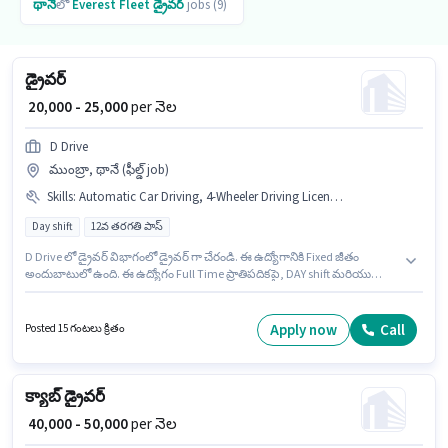
థానే
లో
Everest Fleet
డ్రైవర్
jobs (9)
డ్రైవర్
₹ 20,000 - 25,000
per నెల
D Drive
ముంబ్రా, థానే (ఫీల్డ్ job)
Skills
:
Automatic Car Driving, 4-Wheeler Driving Licence, Bank Account, Aadhar Card, Private Car Driving, PAN Card, Smartphone, Cab Driving
Day shift
12వ తరగతి పాస్
D Drive లో డ్రైవర్ విభాగంలో డ్రైవర్ గా చేరండి. ఈ ఉద్యోగానికి Fixed జీతం
అందుబాటులో ఉంది. ఈ ఉద్యోగం Full Time ప్రాతిపదికపై, DAY shift మరియు
వారానికి 6 days working ఉన్నాయి. ఈ ఉద్యోగానికి అభ్యర్థి వద్ద Cab Driving,
Private Car Driving, Automatic Car Driving ఉండాలి. ఈ ఖాళీ ముంబ్రా, ముంబై
లో ఉంది. ఈ ఉద్యోగానికి Smartphone కలిగి ఉండటం ముఖ్యం.
Apply now
Call
Posted 15 గంటలు క్రితం
క్యాబ్ డ్రైవర్
₹ 40,000 - 50,000
per నెల