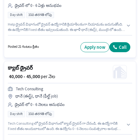
డ్రైవర్ లో 0 - 6 ఏళ్లు అనుభవం
Day shift
10వ తరగతి లోపు
Help డ్రైవర్ విభాగంలో డ్రైవర్ ఉద్యోగానికి క్రియాశీలకంగా నియామకం జరుగుతోంది.
ఈ ఉద్యోగానికి Fixed జీతం ఇవ్వబడుతుంది. ఈ ఖాళీ థానే (ఈస్ట్), ముంబై లో ఉంది.
ఈ ఉద్యోగానికి 10వ తరగతి లోపు అర్హత ఉన్న అభ్యర్థులు దరఖాస్తు చేయవచ్చు. ఈ
ఉద్యోగం 0 - 6 ఏళ్లు సంవత్సరాల అనుభవం ఉన్న వారికి కోసం, నెల జీతం ₹35000
ఉంటుంది. ఇది Full Time ఉద్యోగం, ఇందులో DAY shift మరియు వారానికి 6 days
Apply now
Call
Posted 21 గంటలు క్రితం
working ఉంటాయి.
క్యాబ్ డ్రైవర్
₹ 40,000 - 45,000
per నెల
Tech Consulting
థానే (ఈస్ట్), థానే (ఫీల్డ్ job)
డ్రైవర్ లో 0 - 6 నెలలు అనుభవం
Day shift
10వ తరగతి లోపు
Tech Consulting లో డ్రైవర్ విభాగంలో క్యాబ్ డ్రైవర్ గా చేరండి. ఈ ఉద్యోగానికి
Fixed జీతం అందుబాటులో ఉంది. ఈ ఉద్యోగం 0 - 6 నెలలు సంవత్సరాల అనుభవం
ఉన్న వారికి కోసం, నెల జీతం ₹45000 ఉంటుంది. ఈ ఉద్యోగం థానే (ఈస్ట్), ముంబై లో
ఉంది. ఈ ఉద్యోగం Full Time ప్రాతిపదికపై, DAY shift మరియు వారానికి 6 days