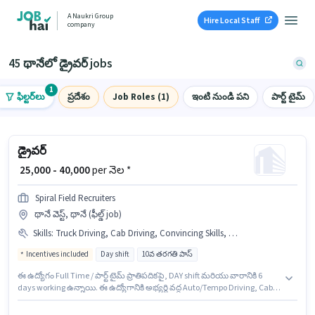
A Naukri Group
Hire Local Staff
company
45 థానేలో డ్రైవర్ jobs
1
ఫిల్టర్‌లు
ప్రదేశం
Job Roles (1)
ఇంటి నుండి పని
పార్ట్ టైమ్
డ్రైవర్
₹ 25,000 - 40,000
per నెల *
Spiral Field Recruiters
థానే వెస్ట్, థానే (ఫీల్డ్ job)
Skills
:
Truck Driving, Cab Driving, Convincing Skills, Auto/Tempo Driving
Incentives included
Day shift
10వ తరగతి పాస్
ఈ ఉద్యోగం Full Time / పార్ట్ టైమ్ ప్రాతిపదికపై, DAY shift మరియు వారానికి 6
days working ఉన్నాయి. ఈ ఉద్యోగానికి అభ్యర్థి వద్ద Auto/Tempo Driving, Cab
Driving, Truck Driving, Convincing Skills ఉండాలి. Spiral Field Recruiters లో
డ్రైవర్ విభాగంలో డ్రైవర్ గా చేరండి. అదనపు PF, Medical Benefits లు ఉద్యోగ