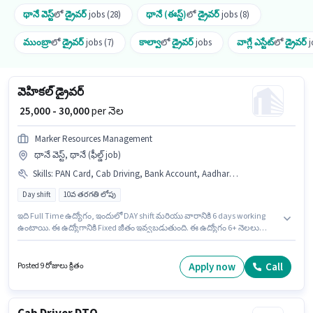
థానే వెస్ట్
లో
డ్రైవర్
jobs (28)
థానే (ఈస్ట్)
లో
డ్రైవర్
jobs (8)
ముంబ్రా
లో
డ్రైవర్
jobs (7)
కాల్వా
లో
డ్రైవర్
jobs
వాగ్లే ఎస్టేట్
లో
డ్రైవర్
j
వెహికల్ డ్రైవర్
₹ 25,000 - 30,000
per నెల
Marker Resources Management
థానే వెస్ట్, థానే (ఫీల్డ్ job)
Skills
:
PAN Card, Cab Driving, Bank Account, Aadhar Card, 4-Wheeler Driving Licence, Private Car Driving, Luxury Car Driving, Automatic Car Driving, Smartphone
Day shift
10వ తరగతి లోపు
ఇది Full Time ఉద్యోగం, ఇందులో DAY shift మరియు వారానికి 6 days working
ఉంటాయి. ఈ ఉద్యోగానికి Fixed జీతం ఇవ్వబడుతుంది. ఈ ఉద్యోగం 6+ నెలలు
సంవత్సరాల అనుభవం ఉన్న వారికి కోసం, నెల జీతం ₹30000 ఉంటుంది. ఈ
ఉద్యోగానికి అర్హత పొందేందుకు అభ్యర్థికి Cab Driving, Private Car Driving,
Automatic Car Driving, Luxury Car Driving వంటి నైపుణ్యాలు ఉండాలి. ఈ
Apply now
Call
Posted 9 రోజులు క్రితం
ఉద్యోగానికి 10వ తరగతి లోపు అర్హత ఉన్న అభ్యర్థులు దరఖాస్తు చేయవచ్చు. ఈ
ఉద్యోగానికి దరఖాస్తు చేయాలనుకునే అభ్యర్థి వద్ద Smartphone ఉండాలి.