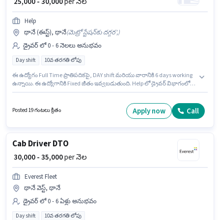
₹ 25,000 - 30,000
per నెల
Help
థానే (ఈస్ట్), థానే
(
మెట్రో స్టేషన్‌కు దగ్గర',
)
డ్రైవర్ లో 0 - 6 నెలలు అనుభవం
Day shift
10వ తరగతి లోపు
ఈ ఉద్యోగం Full Time ప్రాతిపదికపై, DAY shift మరియు వారానికి 6 days working
ఉన్నాయి. ఈ ఉద్యోగానికి Fixed జీతం ఇవ్వబడుతుంది. Help లో డ్రైవర్ విభాగంలో
డ్రైవర్ గా చేరండి. ఈ ఉద్యోగం థానే (ఈస్ట్), ముంబై లో ఉంది. 10వ తరగతి లోపు
అర్హత ఉన్న అభ్యర్థులు ఈ ఉద్యోగానికి అప్లై చేసుకోవచ్చు. ఈ ఉద్యోగం 0 - 6 నెలలు
సంవత్సరాల అనుభవం ఉన్న వారికి కోసం, నెల జీతం ₹30000 ఉంటుంది.
Apply now
Call
Posted 19 గంటలు క్రితం
Cab Driver DTO
₹ 30,000 - 35,000
per నెల
Everest Fleet
థానే వెస్ట్, థానే
డ్రైవర్ లో 0 - 6 ఏళ్లు అనుభవం
Day shift
10వ తరగతి లోపు