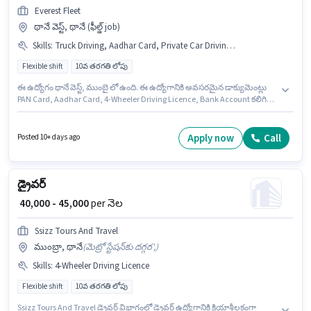
Everest Fleet
థానే వెస్ట్, థానే (ఫీల్డ్ job)
Skills
:
Truck Driving, Aadhar Card, Private Car Driving, Cab Driving, 4-Wheeler Driving Licence, PAN Card, Bus Driving, Bank Account, Smartphone, Auto/Tempo Driving
Flexible shift
10వ తరగతి లోపు
ఈ ఉద్యోగం థానే వెస్ట్, ముంబై లో ఉంది. ఈ ఉద్యోగానికి అవసరమైన డాక్యుమెంట్లు
PAN Card, Aadhar Card, 4-Wheeler Driving Licence, Bank Account కలిగి
ఉండాలి. Everest Fleet లో డ్రైవర్ విభాగంలో క్యాబ్ డ్రైవర్ గా చేరండి. ఈ
ఉద్యోగానికి దరఖాస్తు చేయాలనుకునే అభ్యర్థి వద్ద Smartphone ఉండాలి. 10వ
తరగతి లోపు అర్హత ఉన్న అభ్యర్థులు ఈ ఉద్యోగానికి అప్లై చేసుకోవచ్చు. ఈ ఉద్యోగానికి
Apply now
Call
Posted 10+ days ago
అర్హత పొందేందుకు అభ్యర్థికి Auto/Tempo Driving, Bus Driving, Cab Driving,
Private Car Driving, Truck Driving వంటి నైపుణ్యాలు ఉండాలి.
డ్రైవర్
₹ 40,000 - 45,000
per నెల
Ssizz Tours And Travel
ముంబ్రా, థానే
(
మెట్రో స్టేషన్‌కు దగ్గర',
)
Skills
:
4-Wheeler Driving Licence
Flexible shift
10వ తరగతి లోపు
Ssizz Tours And Travel డ్రైవర్ విభాగంలో డ్రైవర్ ఉద్యోగానికి క్రియాశీలకంగా