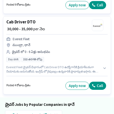
working ఉన్నాయి. 10వ తరగతి లోపు అర్హత ఉన్న అభ్యర్థులు ఈ ఉద్యోగానికి అప్లై
Apply now
Call
Posted 9 రోజులు క్రితం
చేసుకోవచ్చు.
Cab Driver DTO
₹ 30,000 - 35,000
per నెల
Everest Fleet
ముంబ్రా, థానే
డ్రైవర్ లో 0 - 6 ఏళ్లు అనుభవం
Day shift
10వ తరగతి లోపు
Everest Fleet డ్రైవర్ విభాగంలో Cab Driver DTO ఉద్యోగానికి క్రియాశీలకంగా
నియామకం జరుగుతోంది. ఇంగ్లీష్ లో నైపుణ్యం ఉన్నవారికి ప్రాధాన్యత ఇస్తారు. ఈ
ఉద్యోగం ముంబ్రా, ముంబై లో ఉంది. ఈ ఉద్యోగానికి Fixed జీతం ఇవ్వబడుతుంది. ఇది
Full Time ఉద్యోగం, ఇందులో DAY shift మరియు వారానికి 6 days working
ఉంటాయి. 10వ తరగతి లోపు అర్హత ఉన్న అభ్యర్థులు ఈ ఉద్యోగానికి అప్లై
Apply now
Call
Posted 4 రోజులు క్రితం
చేసుకోవచ్చు.
డ్రైవర్ Jobs by Popular Companies in థానే