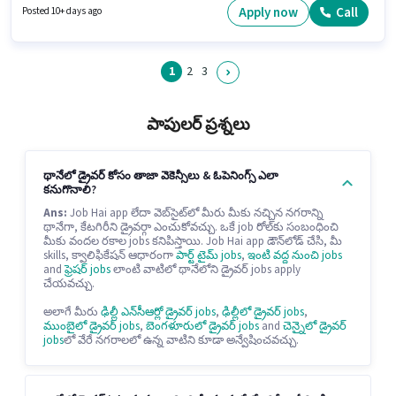
ముంబై లో ఉంది. Everest Fleet డ్రైవర్ విభాగంలో క్యాబ్ డ్రైవర్ ఉద్యోగానికి
Apply now
Call
Posted 10+ days ago
క్రియాశీలకంగా నియామకం జరుగుతోంది.
1
2
3
పాపులర్ ప్రశ్నలు
థానేలో డ్రైవర్ కోసం తాజా వెకెన్సీలు & ఓపెనింగ్స్ ఎలా
కనుగొనాలి?
Ans:
Job Hai app లేదా వెబ్‌సైట్‌లో మీరు మీకు నచ్చిన నగరాన్ని
థానేగా, కేటగిరీని డ్రైవర్గా ఎంచుకోవచ్చు. ఒకే job రోల్‌కు సంబంధించి
మీకు వందల రకాల jobs కనిపిస్తాయి. Job Hai app డౌన్‌లోడ్ చేసి, మీ
skills, క్వాలిఫికేషన్ ఆధారంగా
పార్ట్ టైమ్ jobs
,
ఇంటి వద్ద నుంచి jobs
and
ఫ్రెషర్ jobs
లాంటి వాటిలో థానేలోని డ్రైవర్ jobs apply
చేయవచ్చు.
అలాగే మీరు
ఢిల్లీ ఎన్‌సీఆర్లో డ్రైవర్ jobs
,
ఢిల్లీలో డ్రైవర్ jobs
,
ముంబైలో డ్రైవర్ jobs
,
బెంగళూరులో డ్రైవర్ jobs
and
చెన్నైలో డ్రైవర్
jobs
లో వేరే నగరాలలో ఉన్న వాటిని కూడా అన్వేషించవచ్చు.