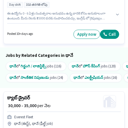
Day shift
10వ తరగతి లోపు
ఈ ఉద్యోగం 0 - 6 ఏళ్లు సంవత్సరాల అనుభవం ఉన్న వారికి కోసం అనుకూలంగా
ఉంటుంది. మీరు నెలకు ₹35000 వరకు సంపాదించవచ్చు. ఇంగ్లీష్ లో నైపుణ్యం
ఉన్నవారికి ప్రాధాన్యత ఇస్తారు. 10వ తరగతి లోపు అర్హత ఉన్న అభ్యర్థులు ఈ
ఉద్యోగానికి అప్లై చేసుకోవచ్చు. ఈ ఉద్యోగానికి Fixed జీతం అందుబాటులో ఉంది. ఈ
ఖాళీ థానే వెస్ట్, ముంబై లో ఉంది. ఇది Full Time ఉద్యోగం, ఇందులో DAY shift
Apply now
Call
Posted 10+ days ago
మరియు వారానికి 6 days working ఉంటాయి.
Jobs by Related Categories in థానే
థానే
లో
గిడ్డంగి / లాజిస్టిక్స్
jobs (116)
థానే
లో
హౌస్ కీపింగ్
jobs (120)
థ
థానే
లో
సాంకేతిక నిపుణుడు
jobs (24)
థానే
లో
ఎలక్ట్రీషియన్
jobs (16)
క్యాబ్ డ్రైవర్
₹ 30,000 - 35,000
per నెల
Everest Fleet
థానే (ఈస్ట్), థానే (ఫీల్డ్ job)