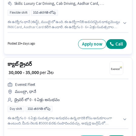
Skills
:
Luxury Car Driving, Cab Driving, Aadhar Card, Private Car Driving, PAN Card
Flexible shift
10వ తరగతి లోపు
ఈ ఉద్యోగం థానే (ఈస్ట్), ముంబై లో ఉంది. ఈ ఉద్యోగానికి అవసరమైన డాక్యుమెంట్లు
PAN Card, Aadhar Card కలిగి ఉండాలి. ఈ ఉద్యోగం 0 - 6+ ఏళ్లు సంవత్సరాల
అనుభవం ఉన్న వారికి కోసం, నెల జీతం ₹35000 ఉంటుంది. ఈ ఉద్యోగానికి అభ్యర్థి వద్ద
Cab Driving, Private Car Driving, Luxury Car Driving ఉండాలి. ఈ ఉద్యోగం
Full Time ప్రాతిపదికపై, FLEXIBLE shift మరియు వారానికి 6 days working
Apply now
Call
Posted 10+ days ago
ఉన్నాయి. ఈ ఉద్యోగానికి Fixed జీతం అందుబాటులో ఉంది.
క్యాబ్ డ్రైవర్
₹ 30,000 - 35,000
per నెల
Everest Fleet
ముంబ్రా, థానే
డ్రైవర్ లో 0 - 6 ఏళ్లు అనుభవం
Day shift
10వ తరగతి లోపు
ఈ ఉద్యోగం 0 - 6 ఏళ్లు సంవత్సరాల అనుభవం ఉన్న వారికి కోసం అనుకూలంగా
ఉంటుంది. మీరు నెలకు ₹35000 వరకు సంపాదించవచ్చు. అభ్యర్థి ఇంగ్లీష్ లో
నిపుణుడిగా ఉండాలి. 10వ తరగతి లోపు అర్హత ఉన్న అభ్యర్థులు ఈ ఉద్యోగానికి అప్లై
చేసుకోవచ్చు. ఈ ఉద్యోగానికి Fixed జీతం అందుబాటులో ఉంది. ఈ ఉద్యోగం ముంబ్రా,