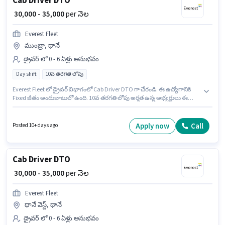
Cab Driver DTO
₹ 30,000 - 35,000
per నెల
Everest Fleet
ముంబ్రా, థానే
డ్రైవర్ లో 0 - 6 ఏళ్లు అనుభవం
Day shift
10వ తరగతి లోపు
Everest Fleet లో డ్రైవర్ విభాగంలో Cab Driver DTO గా చేరండి. ఈ ఉద్యోగానికి
Fixed జీతం అందుబాటులో ఉంది. 10వ తరగతి లోపు అర్హత ఉన్న అభ్యర్థులు ఈ
ఉద్యోగానికి అప్లై చేసుకోవచ్చు. ఇంగ్లీష్ లో నైపుణ్యం ఉన్నవారికి ప్రాధాన్యత ఇస్తారు. ఈ
ఉద్యోగం 0 - 6 ఏళ్లు సంవత్సరాల అనుభవం ఉన్న వారికి కోసం, నెల జీతం ₹35000
ఉంటుంది. ఈ ఉద్యోగం ముంబ్రా, ముంబై లో ఉంది.
Apply now
Call
Posted 10+ days ago
Cab Driver DTO
₹ 30,000 - 35,000
per నెల
Everest Fleet
థానే వెస్ట్, థానే
డ్రైవర్ లో 0 - 6 ఏళ్లు అనుభవం