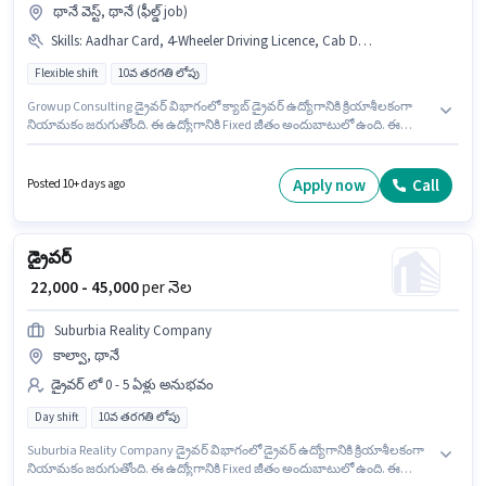
థానే వెస్ట్, థానే (ఫీల్డ్ job)
Skills
:
Aadhar Card, 4-Wheeler Driving Licence, Cab Driving, Bank Account, PAN Card
Flexible shift
10వ తరగతి లోపు
Growup Consulting డ్రైవర్ విభాగంలో క్యాబ్ డ్రైవర్ ఉద్యోగానికి క్రియాశీలకంగా
నియామకం జరుగుతోంది. ఈ ఉద్యోగానికి Fixed జీతం అందుబాటులో ఉంది. ఈ
ఉద్యోగం థానే వెస్ట్, ముంబై లో ఉంది. ఈ ఉద్యోగానికి అభ్యర్థి వద్ద Cab Driving
ఉండాలి. ఈ ఉద్యోగానికి 10వ తరగతి లోపు అర్హత ఉన్న అభ్యర్థులు దరఖాస్తు
చేయవచ్చు. ఈ ఉద్యోగానికి ముఖ్యమైన డాక్యుమెంట్లు PAN Card, Aadhar Card, 4-
Apply now
Call
Posted 10+ days ago
Wheeler Driving Licence, Bank Account అవసరం.
డ్రైవర్
₹ 22,000 - 45,000
per నెల
Suburbia Reality Company
కాల్వా, థానే
డ్రైవర్ లో 0 - 5 ఏళ్లు అనుభవం
Day shift
10వ తరగతి లోపు
Suburbia Reality Company డ్రైవర్ విభాగంలో డ్రైవర్ ఉద్యోగానికి క్రియాశీలకంగా
నియామకం జరుగుతోంది. ఈ ఉద్యోగానికి Fixed జీతం అందుబాటులో ఉంది. ఈ