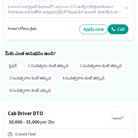
Everest Fleet డ్రైవర్ విభాగంలో Cab Driver DTO ఉద్యోగానికి క్రియాశీలకంగా
నియామకం జరుగుతోంది. అభ్యర్థి ఇంగ్లీష్ లో నిపుణుడిగా ఉండాలి. ఈ ఉద్యోగం థానే
వెస్ట్, ముంబై లో ఉంది. ఈ ఉద్యోగానికి Fixed జీతం అందుబాటులో ఉంది. ఈ
ఉద్యోగానికి 10వ తరగతి లోపు అర్హత ఉన్న అభ్యర్థులు దరఖాస్తు చేయవచ్చు. ఈ
ఉద్యోగం 0 - 6 ఏళ్లు సంవత్సరాల అనుభవం ఉన్న వారికి కోసం, నెల జీతం ₹35000
Apply now
Call
Posted 4 రోజులు క్రితం
ఉంటుంది.
మీకు ఎంత అనుభవం ఉంది?
ఫ్రెషర్
1 సంవత్సరం కంటే తక్కువ
2 సంవత్సరాల కంటే తక్కువ
3 సంవత్సరాల కంటే తక్కువ
4 సంవత్సరాల కంటే తక్కువ
4 సంవత్సరాల కంటే ఎక్కువ
Cab Driver DTO
₹ 30,000 - 35,000
per నెల
Everest Fleet