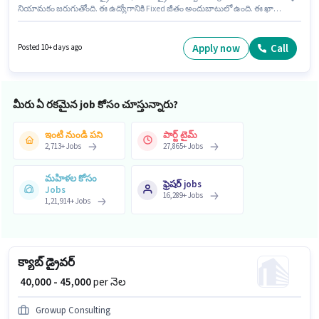
నియామకం జరుగుతోంది. ఈ ఉద్యోగానికి Fixed జీతం అందుబాటులో ఉంది. ఈ ఖాళీ
ముంబ్రా, ముంబై లో ఉంది. ఈ ఉద్యోగానికి అవసరమైన డాక్యుమెంట్లు 4-Wheeler
Driving Licence కలిగి ఉండాలి. ఈ ఉద్యోగం 0 - 6+ ఏళ్లు సంవత్సరాల అనుభవం
ఉన్న వారికి కోసం, నెల జీతం ₹45000 ఉంటుంది. ఈ ఉద్యోగానికి 10వ తరగతి లోపు
Apply now
Call
Posted 10+ days ago
అర్హత ఉన్న అభ్యర్థులు దరఖాస్తు చేయవచ్చు.
మీరు ఏ రకమైన job కోసం చూస్తున్నారు?
ఇంటి నుండి పని
పార్ట్ టైమ్
2,713
+
Jobs
27,865
+
Jobs
మహిళల కోసం
ఫ్రెషర్ jobs
Jobs
16,289
+
Jobs
1,21,914
+
Jobs
క్యాబ్ డ్రైవర్
₹ 40,000 - 45,000
per నెల
Growup Consulting