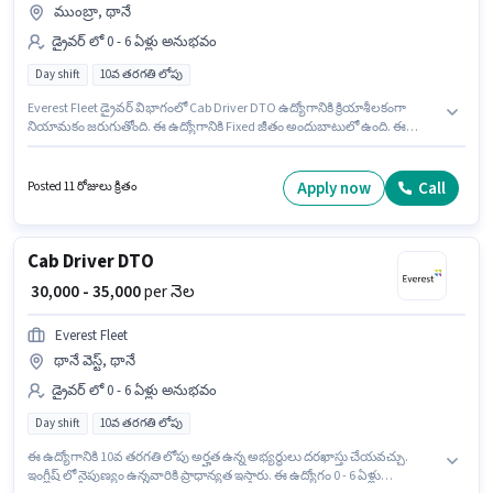
ముంబ్రా, థానే
డ్రైవర్ లో 0 - 6 ఏళ్లు అనుభవం
Day shift
10వ తరగతి లోపు
Everest Fleet డ్రైవర్ విభాగంలో Cab Driver DTO ఉద్యోగానికి క్రియాశీలకంగా
నియామకం జరుగుతోంది. ఈ ఉద్యోగానికి Fixed జీతం అందుబాటులో ఉంది. ఈ
ఉద్యోగం ముంబ్రా, ముంబై లో ఉంది. అభ్యర్థి ఇంగ్లీష్ లో నిపుణుడిగా ఉండాలి. ఈ
ఉద్యోగానికి 10వ తరగతి లోపు అర్హత ఉన్న అభ్యర్థులు దరఖాస్తు చేయవచ్చు. ఈ
ఉద్యోగం Full Time ప్రాతిపదికపై, DAY shift మరియు వారానికి 6 days working
Apply now
Call
Posted 11 రోజులు క్రితం
ఉన్నాయి.
Cab Driver DTO
₹ 30,000 - 35,000
per నెల
Everest Fleet
థానే వెస్ట్, థానే
డ్రైవర్ లో 0 - 6 ఏళ్లు అనుభవం
Day shift
10వ తరగతి లోపు
ఈ ఉద్యోగానికి 10వ తరగతి లోపు అర్హత ఉన్న అభ్యర్థులు దరఖాస్తు చేయవచ్చు.
ఇంగ్లీష్ లో నైపుణ్యం ఉన్నవారికి ప్రాధాన్యత ఇస్తారు. ఈ ఉద్యోగం 0 - 6 ఏళ్లు