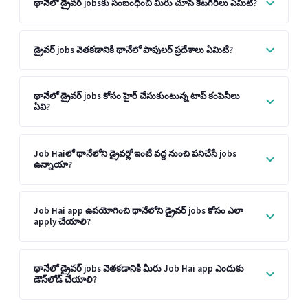
థానేలో డ్రైవర్ jobsకు సంబంధించి మీరు చూసే కేటగిరీలు ఏమిటి?
డ్రైవర్ jobs వెతకడానికి థానేలో పాపులర్ ప్రదేశాలు ఏమిటి?
థానేలో డ్రైవర్ jobs కోసం హైర్ చేసుకుంటున్న టాప్ కంపెనీలు
ఏవి?
Job Haiలో థానేలోని డ్రైవర్లో ఇంటి వద్ద నుంచి పనిచేసే jobs
ఉన్నాయా?
Job Hai app ఉపయోగించి థానేలోని డ్రైవర్ jobs కోసం ఎలా
apply చేయాలి?
థానేలో డ్రైవర్ jobs వెతకడానికి మీరు Job Hai app ఎందుకు
డౌన్‌లోడ్ చేయాలి?