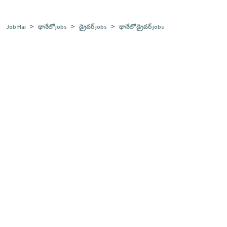
>
>
>
Job Hai
థానేలో jobs
డ్రైవర్ jobs
థానేలో డ్రైవర్ jobs