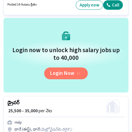
స్థాయి మరియు కంపెనీ పాలసీలపై ఆధారపడి ఇప్పించబడతాయి. ఈ ఉద్యోగం థానే
Apply now
Call
Posted 14 గంటలు క్రితం
వెస్ట్, ముంబై లో ఉంది. ఈ ఉద్యోగానికి Fixed + Incentives జీతం అందుబాటులో
ఉంది.
Login now to unlock high salary jobs up
to ₹40,000
Login Now
డ్రైవర్
₹ 25,500 - 35,000
per నెల
Help
థానే (ఈస్ట్), థానే
(
మెట్రో స్టేషన్‌కు దగ్గర',
)