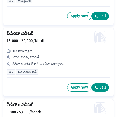
Day
గ్రాడ్యుయేట్
Apply now
Call
వీడియో ఎడిటర్
15,000 -
20,000
/Month
Md Beverages
మోట వరచ, సూరత్
వీడియో ఎడిటర్ లో 1 - 2 ఏళ్లు అనుభవం
Day
12వ తరగతి పాస్
Apply now
Call
వీడియో ఎడిటర్
3,000 -
5,000
/Month