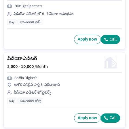
360digitalpartners
వీడియో ఎడిటర్ లో 0 - 6 నెలలు అనుభవం
Day
12వ తరగతి పాస్
Apply now
Call
వీడియో ఎడిటర్
8,000 -
10,000
/Month
Boffin Digitech
అశోక ఎన్‌క్లేవ్ పార్ట్ 3, ఫరీదాబాద్
వీడియో ఎడిటర్ లో ఫ్రెషర్స్
Day
10వ తరగతి లోపు
Apply now
Call