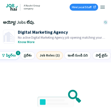
A Naukri Group
Hire Local Staff
company
అయ్యో! Jobs లేవు.
Digital Marketing Agency
No active Digital Marketing Agency job opening matching your
search. Browse similar job openings below.
Know More
1
ఫిల్టర్‌లు
ప్రదేశం
Job Roles (1)
ఇంటి నుండి పని
పార్ట్ టైమ్