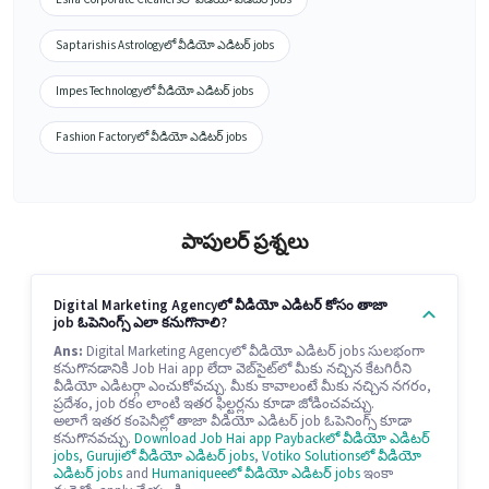
Saptarishis Astrologyలో వీడియో ఎడిటర్ jobs
Impes Technologyలో వీడియో ఎడిటర్ jobs
Fashion Factoryలో వీడియో ఎడిటర్ jobs
పాపులర్ ప్రశ్నలు
Digital Marketing Agencyలో వీడియో ఎడిటర్ కోసం తాజా
job ఓపెనింగ్స్ ఎలా కనుగొనాలి?
Ans:
Digital Marketing Agencyలో వీడియో ఎడిటర్ jobs సులభంగా
కనుగొనడానికి Job Hai app లేదా వెబ్‌సైట్‌లో మీకు నచ్చిన కేటగిరీని
వీడియో ఎడిటర్గా ఎంచుకోవచ్చు. మీకు కావాలంటే మీకు నచ్చిన నగరం,
ప్రదేశం, job రకం లాంటి ఇతర ఫిల్టర్లను కూడా జోడించవచ్చు.
అలాగే ఇతర కంపెనీల్లో తాజా వీడియో ఎడిటర్ job ఓపెనింగ్స్ కూడా
కనుగొనవచ్చు.
Download Job Hai app
Paybackలో వీడియో ఎడిటర్
jobs
,
Gurujiలో వీడియో ఎడిటర్ jobs
,
Votiko Solutionsలో వీడియో
ఎడిటర్ jobs
and
Humaniqueeలో వీడియో ఎడిటర్ jobs
ఇంకా