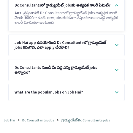
Dc Consultantsలో గ్రాడ్యుయేట్ jobsకు అత్యధిక శాలరీ ఏమిటి?
Ans:
ప్రస్తుతానికి Dc Consultantsలో గ్రాడ్యుయేట్ jobs అత్యధిక శాలరీ
నెలకు ₹40000గా ఉంది. new jobs తరచుగా వస్తుంటాయి కాబట్టి అత్యధిక
శాలరీ మారుతూ ఉంటుంది.
Job Hai app ఉపయోగించి Dc Consultantsలో గ్రాడ్యుయేట్
jobs కనుగొని, ఎలా apply చేయాలి?
Dc Consultants నుండి మీ వద్ద ఎన్ని గ్రాడ్యుయేట్ jobs
ఉన్నాయి?
What are the popular Jobs on Job Hai?
>
>
Job Hai
Dc Consultants jobs
గ్రాడ్యుయేట్ Dc Consultants jobs