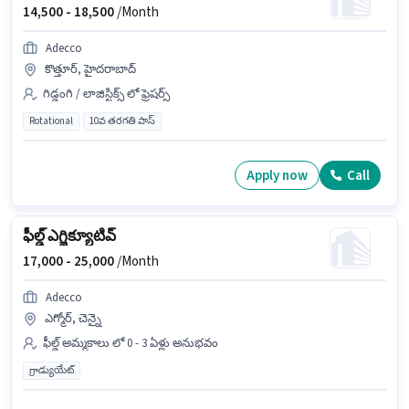
14,500 -
18,500
/Month
Adecco
కొత్తూర్, హైదరాబాద్
గిడ్డంగి / లాజిస్టిక్స్ లో ఫ్రెషర్స్
Rotational
10వ తరగతి పాస్
Apply now
Call
ఫీల్డ్ ఎగ్జిక్యూటివ్
17,000 -
25,000
/Month
Adecco
ఎగ్మోర్, చెన్నై
ఫీల్డ్ అమ్మకాలు లో 0 - 3 ఏళ్లు అనుభవం
గ్రాడ్యుయేట్