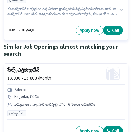
ఈ ఉద్యోగానికి అభ్యర్థులు తప్పనిసరిగా గ్రాడ్యుయేట్ డిగ్రీ/సర్టిఫికెట్ కలిగి ఉండాలి. ఈ
ఉద్యోగానికి Fixed జీతం ఇవ్వబడుతుంది. ఈ ఉద్యోగం బేలాపూర్, ముంబై లో ఉంది.
ఈ ఉద్యోగం 0 - 1 ఏళ్లు సంవత్సరాల అనుభవం ఉన్న వారికి కోసం, నెల జీతం ₹25000
ఉంటుంది. Dc Consultants లో ఫీల్డ్ అమ్మకాలు విభాగంలో సేల్స్ మేనేజర్ గా చేరండి.
Apply now
Call
Posted 10+ days ago
Similar Job Openings almost matching your
search
సేల్స్ ఎగ్జిక్యూటివ్
13,000 -
15,000
/Month
Adecco
Bagodar, గిరిదిః
అమ్మకాలు / వ్యాపార అభివృద్ధి లో 0 - 6 నెలలు అనుభవం
గ్రాడ్యుయేట్
Apply now
Call