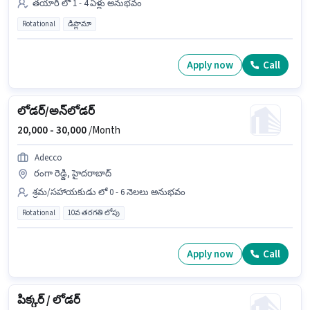
తయారీ లో 1 - 4 ఏళ్లు అనుభవం
Rotational
డిప్లొమా
Apply now
Call
లోడర్/అన్‌లోడర్
20,000 -
30,000
/Month
Adecco
రంగా రెడ్డి, హైదరాబాద్
శ్రమ/సహాయకుడు లో 0 - 6 నెలలు అనుభవం
Rotational
10వ తరగతి లోపు
Apply now
Call
పిక్కర్ / లోడర్