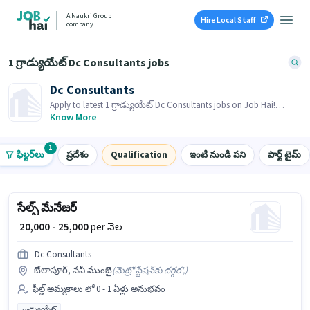
A Naukri Group
Hire Local Staff
company
1 గ్రాడ్యుయేట్ Dc Consultants jobs
Dc Consultants
Apply to latest 1 గ్రాడ్యుయేట్ Dc Consultants jobs on Job Hai!
Recruiter is actively hiring in your area.
Know More
1
ఫిల్టర్‌లు
ప్రదేశం
Qualification
ఇంటి నుండి పని
పార్ట్ టైమ్
సేల్స్ మేనేజర్
₹ 20,000 - 25,000
per నెల
Dc Consultants
బేలాపూర్, నవీ ముంబై
(
మెట్రో స్టేషన్‌కు దగ్గర',
)
ఫీల్డ్ అమ్మకాలు లో 0 - 1 ఏళ్లు అనుభవం
గ్రాడ్యుయేట్