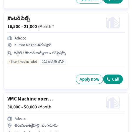
కౌంటర్ సేల్స్
16,500 -
21,000
/Month *
Adecco
Kumar Nagar, తిరుపూర్
రిటైల్ / కౌంటర్ అమ్మకాలు లో ఫ్రెషర్స్
Incentives included
10వ తరగతి లోపు
Apply now
Call
VMC Machine operator
30,000 -
50,000
/Month
Adecco
తిరుమలశెట్టిహళ్లి, బెంగళూరు