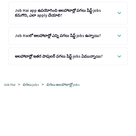
Job Hai app ఉపయోగించి అలహాబాద్లో పగలు షిఫ్ట్ jobs
కనుగొని, ఎలా apply చేయాలి?
Job Haiలో అలహాబాద్లో ఎన్ని పగలు షిఫ్ట్ jobs ఉన్నాయి?
అలహాబాద్లో ఇతర పాపులర్ పగలు షిఫ్ట్ jobs ఏమున్నాయి?
>
>
Job Hai
పగలు jobs
పగలు అలహాబాద్లో jobs