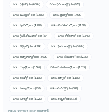
పగలు ఢిల్లీలో jobs (6.59K)
పగలు ఫరీదాబాద్లో jobs (975)
పగలు ముంబైలో jobs (9.38K)
పగలు జైపూర్లో jobs (1.99K)
పగలు పూనేలో jobs (4.29K)
పగలు బెంగళూరులో jobs (11.6K)
పగలు గ్రేటర్ నోయిడాలో jobs (634)
పగలు కోల్‌కతాలో jobs (2.54K)
పగలు చెన్నైలో jobs (4.27K)
పగలు హైదరాబాద్లో jobs (5.03K)
పగలు అహ్మదాబాద్లో jobs (2.62K)
పగలు నోయిడాలో jobs (2.9K)
పగలు గుర్గావ్లో jobs (3.56K)
పగలు ఘజియాబాద్లో jobs (1.32K)
పగలు ఇండోర్లో jobs (1.13K)
పగలు లక్నౌలో jobs (1.16K)
పగలు పాట్నాలో jobs (752)
పగలు చండీగఢ్లో jobs (599)
పగలు సూరత్లో jobs (1.02K)
పగలు కొచ్చిలో jobs (314)
Popular Day shift jobs in అలహాబాద్