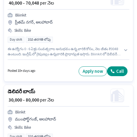
₹ 40,000 - 70,048
per నెల
Bliinkit
ప్రీతమ్ నగర్, అలహాబాద్
Skills
:
Bike
Day shift
10వ తరగతి లోపు
ఈ ఉద్యోగం 0 - 6 ఏళ్లు సంవత్సరాల అనుభవం ఉన్న వారికి కోసం, నెల జీతం ₹70048
ఉంటుంది. ఇంగ్లీష్ లో నైపుణ్యం ఉన్నవారికి ప్రాధాన్యత ఇస్తారు. Bliinkit లో డెలివరీ
విభాగంలో DELIVERY BOY గా చేరండి. ఈ ఉద్యోగానికి Bike కలిగి ఉండటం ముఖ్యం.
ఈ ఖాళీ ప్రీతమ్ నగర్, అలహాబాద్ లో ఉంది. ఈ ఉద్యోగానికి Fixed జీతం
ఇవ్వబడుతుంది.
Apply now
Call
Posted 10+ days ago
డెలివరీ బాయ్
₹ 30,000 - 80,000
per నెల
Blinkit
ముంఫోర్డ్‌గంజ్, అలహాబాద్
Skills
:
Bike
Day shift
10వ తరగతి లోపు