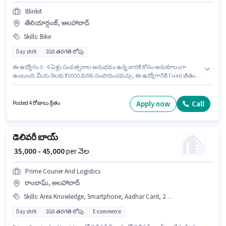
Blinkit
తేలియార్గంజ్, అలహాబాద్
Skills
:
Bike
Day shift
10వ తరగతి లోపు
ఈ ఉద్యోగం 0 - 6 ఏళ్లు సంవత్సరాల అనుభవం ఉన్న వారికి కోసం అనుకూలంగా
ఉంటుంది. మీరు నెలకు ₹70000 వరకు సంపాదించవచ్చు. ఈ ఉద్యోగానికి Fixed జీతం
ఇవ్వబడుతుంది. 10వ తరగతి లోపు అర్హత ఉన్న అభ్యర్థులు ఈ ఉద్యోగానికి అప్లై
చేసుకోవచ్చు. ఈ ఉద్యోగానికి దరఖాస్తు చేయాలనుకునే అభ్యర్థి వద్ద Bike ఉండాలి. ఈ
ఖాళీ తేలియార్గంజ్, అలహాబాద్ లో ఉంది. ఇంగ్లీష్ లో నైపుణ్యం ఉన్నవారికి ప్రాధాన్యత
Apply now
Call
Posted 4 రోజులు క్రితం
ఇస్తారు.
డెలివరీ బాయ్
₹ 35,000 - 45,000
per నెల
Prime Courier And Logistics
రాంబాఘ్, అలహాబాద్
Skills
:
Area Knowledge, Smartphone, Aadhar Card, 2-Wheeler Driving Licence, Bank Account, Navigation Skills, RC, Two-Wheeler Driving, Bike, PAN Card
Day shift
10వ తరగతి లోపు
E-commerce