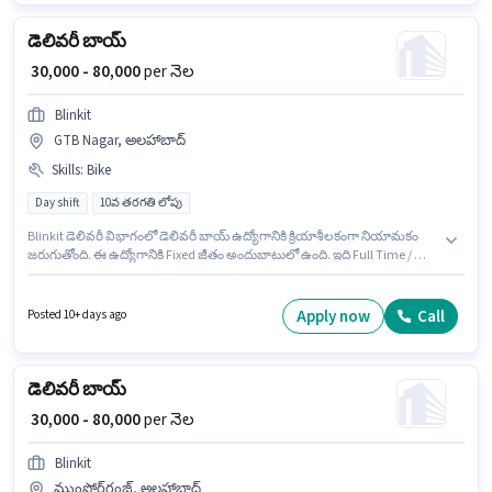
డెలివరీ బాయ్
₹ 30,000 - 80,000
per నెల
Blinkit
GTB Nagar, అలహాబాద్
Skills
:
Bike
Day shift
10వ తరగతి లోపు
Blinkit డెలివరీ విభాగంలో డెలివరీ బాయ్ ఉద్యోగానికి క్రియాశీలకంగా నియామకం
జరుగుతోంది. ఈ ఉద్యోగానికి Fixed జీతం అందుబాటులో ఉంది. ఇది Full Time / పార్ట్
టైమ్ ఉద్యోగం, ఇందులో DAY shift మరియు వారానికి 6 days working ఉంటాయి. ఈ
ఉద్యోగానికి దరఖాస్తు చేయాలనుకునే అభ్యర్థి వద్ద Bike ఉండాలి. ఈ ఉద్యోగం GTB
Nagar, అలహాబాద్ లో ఉంది. ఇంగ్లీష్ లో నైపుణ్యం ఉన్నవారికి ప్రాధాన్యత ఇస్తారు.
Apply now
Call
Posted 10+ days ago
డెలివరీ బాయ్
₹ 30,000 - 80,000
per నెల
Blinkit
ముంఫోర్డ్‌గంజ్, అలహాబాద్