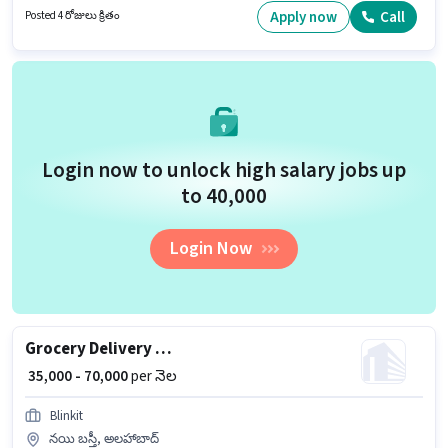
ఉద్యోగానికి Bike కలిగి ఉండటం ముఖ్యం.
Apply now
Call
Posted 4 రోజులు క్రితం
Login now to unlock high salary jobs up
to ₹40,000
Login Now
Grocery Delivery Boy
₹ 35,000 - 70,000
per నెల
Blinkit
నయి బస్తీ, అలహాబాద్