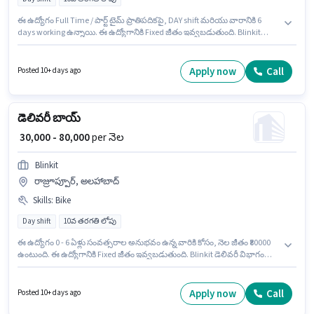
ఈ ఉద్యోగం Full Time / పార్ట్ టైమ్ ప్రాతిపదికపై, DAY shift మరియు వారానికి 6
days working ఉన్నాయి. ఈ ఉద్యోగానికి Fixed జీతం ఇవ్వబడుతుంది. Blinkit
డెలివరీ విభాగంలో డెలివరీ బాయ్ ఉద్యోగానికి క్రియాశీలకంగా నియామకం
జరుగుతోంది. ఈ ఉద్యోగానికి దరఖాస్తు చేయాలనుకునే అభ్యర్థి వద్ద Bike ఉండాలి. ఈ
ఉద్యోగం ముంఫోర్డ్‌గంజ్, అలహాబాద్ లో ఉంది. ఇంగ్లీష్ లో నైపుణ్యం ఉన్నవారికి
Apply now
Call
Posted 10+ days ago
ప్రాధాన్యత ఇస్తారు.
డెలివరీ బాయ్
₹ 30,000 - 80,000
per నెల
Blinkit
రాజ్రూప్పూర్, అలహాబాద్
Skills
:
Bike
Day shift
10వ తరగతి లోపు
ఈ ఉద్యోగం 0 - 6 ఏళ్లు సంవత్సరాల అనుభవం ఉన్న వారికి కోసం, నెల జీతం ₹80000
ఉంటుంది. ఈ ఉద్యోగానికి Fixed జీతం ఇవ్వబడుతుంది. Blinkit డెలివరీ విభాగంలో
డెలివరీ బాయ్ ఉద్యోగానికి క్రియాశీలకంగా నియామకం జరుగుతోంది. ఈ ఉద్యోగానికి
Bike కలిగి ఉండటం ముఖ్యం. ఈ ఖాళీ రాజ్రూప్పూర్, అలహాబాద్ లో ఉంది. అభ్యర్థి
ఇంగ్లీష్ లో నిపుణుడిగా ఉండాలి.
Apply now
Call
Posted 10+ days ago