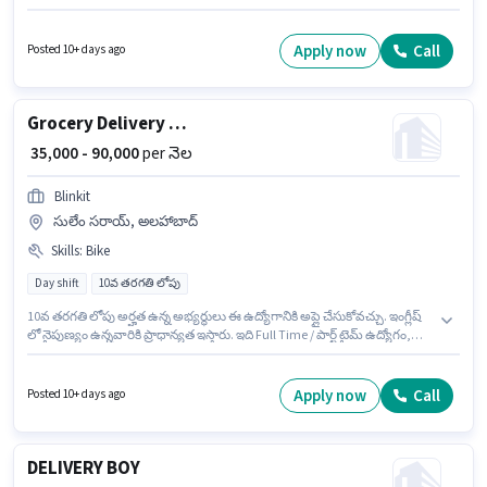
క్రియాశీలకంగా నియామకం జరుగుతోంది. ఈ ఉద్యోగానికి Fixed జీతం అందుబాటులో
ఉంది. ఈ ఖాళీ ఝూసీ, అలహాబాద్ లో ఉంది. 10వ తరగతి లోపు అర్హత ఉన్న
అభ్యర్థులు ఈ ఉద్యోగానికి అప్లై చేసుకోవచ్చు.
Apply now
Call
Posted 10+ days ago
Grocery Delivery Boy
₹ 35,000 - 90,000
per నెల
Blinkit
సులేం సరాయ్, అలహాబాద్
Skills
:
Bike
Day shift
10వ తరగతి లోపు
10వ తరగతి లోపు అర్హత ఉన్న అభ్యర్థులు ఈ ఉద్యోగానికి అప్లై చేసుకోవచ్చు. ఇంగ్లీష్
లో నైపుణ్యం ఉన్నవారికి ప్రాధాన్యత ఇస్తారు. ఇది Full Time / పార్ట్ టైమ్ ఉద్యోగం,
ఇందులో DAY shift మరియు వారానికి 6 days working ఉంటాయి. ఈ ఉద్యోగానికి
Bike కలిగి ఉండటం ముఖ్యం. Blinkit డెలివరీ విభాగంలో Grocery Delivery Boy
ఉద్యోగానికి క్రియాశీలకంగా నియామకం జరుగుతోంది. ఈ ఉద్యోగానికి Fixed జీతం
Apply now
Call
Posted 10+ days ago
ఇవ్వబడుతుంది.
DELIVERY BOY