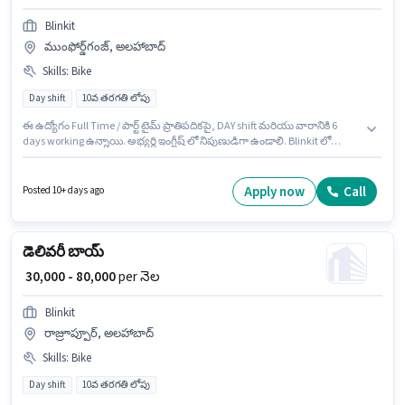
Blinkit
ముంఫోర్డ్‌గంజ్, అలహాబాద్
Skills
:
Bike
Day shift
10వ తరగతి లోపు
ఈ ఉద్యోగం Full Time / పార్ట్ టైమ్ ప్రాతిపదికపై, DAY shift మరియు వారానికి 6
days working ఉన్నాయి. అభ్యర్థి ఇంగ్లీష్ లో నిపుణుడిగా ఉండాలి. Blinkit లో
డెలివరీ విభాగంలో డెలివరీ బాయ్ గా చేరండి. ఈ ఉద్యోగానికి Bike కలిగి ఉండటం
ముఖ్యం. ఈ ఖాళీ ముంఫోర్డ్‌గంజ్, అలహాబాద్ లో ఉంది. ఈ ఉద్యోగానికి Fixed జీతం
ఇవ్వబడుతుంది.
Apply now
Call
Posted 10+ days ago
డెలివరీ బాయ్
₹ 30,000 - 80,000
per నెల
Blinkit
రాజ్రూప్పూర్, అలహాబాద్
Skills
:
Bike
Day shift
10వ తరగతి లోపు