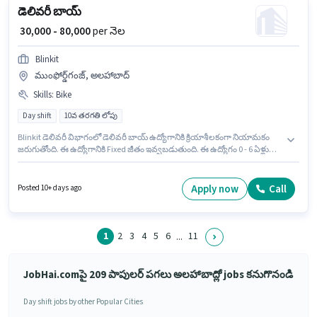
డెలివరీ బాయ్
₹ 30,000 - 80,000
per నెల
Blinkit
ముంఫోర్డ్‌గంజ్, అలహాబాద్
Skills
:
Bike
Day shift
10వ తరగతి లోపు
Blinkit డెలివరీ విభాగంలో డెలివరీ బాయ్ ఉద్యోగానికి క్రియాశీలకంగా నియామకం
జరుగుతోంది. ఈ ఉద్యోగానికి Fixed జీతం ఇవ్వబడుతుంది. ఈ ఉద్యోగం 0 - 6 ఏళ్లు
సంవత్సరాల అనుభవం ఉన్న వారికి కోసం, నెల జీతం ₹80000 ఉంటుంది. అభ్యర్థి
ఇంగ్లీష్ లో నిపుణుడిగా ఉండాలి. ఇది Full Time / పార్ట్ టైమ్ ఉద్యోగం, ఇందులో DAY
shift మరియు వారానికి 6 days working ఉంటాయి. ఈ ఉద్యోగానికి Bike కలిగి
Apply now
Call
Posted 10+ days ago
ఉండటం ముఖ్యం.
1
2
3
4
5
6
11
...
JobHai.comపై 209 పాపులర్ పగలు అలహాబాద్లో jobs కనుగొనండి
Day shift jobs by other Popular Cities