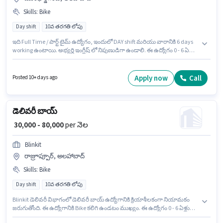
Skills
:
Bike
Day shift
10వ తరగతి లోపు
ఇది Full Time / పార్ట్ టైమ్ ఉద్యోగం, ఇందులో DAY shift మరియు వారానికి 6 days
working ఉంటాయి. అభ్యర్థి ఇంగ్లీష్ లో నిపుణుడిగా ఉండాలి. ఈ ఉద్యోగం 0 - 6 ఏళ్లు
సంవత్సరాల అనుభవం ఉన్న వారికి కోసం, నెల జీతం ₹80000 ఉంటుంది. ఈ
ఉద్యోగానికి దరఖాస్తు చేయాలనుకునే అభ్యర్థి వద్ద Bike ఉండాలి. ఈ ఉద్యోగానికి 10వ
తరగతి లోపు అర్హత ఉన్న అభ్యర్థులు దరఖాస్తు చేయవచ్చు. ఈ ఉద్యోగానికి Fixed
Apply now
Call
Posted 10+ days ago
జీతం అందుబాటులో ఉంది.
డెలివరీ బాయ్
₹ 30,000 - 80,000
per నెల
Blinkit
రాజ్రూప్పూర్, అలహాబాద్
Skills
:
Bike
Day shift
10వ తరగతి లోపు
Blinkit డెలివరీ విభాగంలో డెలివరీ బాయ్ ఉద్యోగానికి క్రియాశీలకంగా నియామకం
జరుగుతోంది. ఈ ఉద్యోగానికి Bike కలిగి ఉండటం ముఖ్యం. ఈ ఉద్యోగం 0 - 6 ఏళ్లు
సంవత్సరాల అనుభవం ఉన్న వారికి కోసం అనుకూలంగా ఉంటుంది. మీరు నెలకు