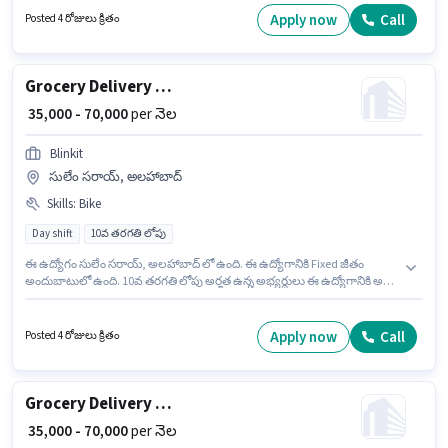
అభ్యర్థి ఇంగ్లీష్ లో నిపుణుడిగా ఉండాలి.
Apply now
Call
Posted 4 రోజులు క్రితం
Grocery Delivery Boy
₹ 35,000 - 70,000
per నెల
Blinkit
సులేం సరాయ్, అలహాబాద్
Skills
:
Bike
Day shift
10వ తరగతి లోపు
ఈ ఉద్యోగం సులేం సరాయ్, అలహాబాద్ లో ఉంది. ఈ ఉద్యోగానికి Fixed జీతం
అందుబాటులో ఉంది. 10వ తరగతి లోపు అర్హత ఉన్న అభ్యర్థులు ఈ ఉద్యోగానికి అప్లై
చేసుకోవచ్చు. ఈ ఉద్యోగానికి దరఖాస్తు చేయాలనుకునే అభ్యర్థి వద్ద Bike ఉండాలి. ఈ
ఉద్యోగం 0 - 6 ఏళ్లు సంవత్సరాల అనుభవం ఉన్న వారికి కోసం, నెల జీతం ₹70000
ఉంటుంది. అభ్యర్థి ఇంగ్లీష్ లో నిపుణుడిగా ఉండాలి.
Apply now
Call
Posted 4 రోజులు క్రితం
Grocery Delivery Boy
₹ 35,000 - 70,000
per నెల