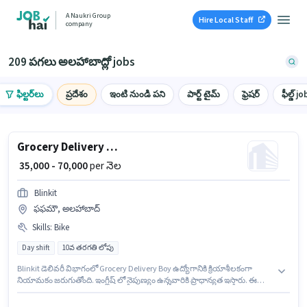
A Naukri Group
Hire Local Staff
company
209 పగలు అలహాబాద్లో jobs
ఫిల్టర్‌లు
ప్రదేశం
ఇంటి నుండి పని
పార్ట్ టైమ్
ఫ్రెషర్
ఫీల్డ్ jo
Grocery Delivery Boy
₹ 35,000 - 70,000
per నెల
Blinkit
ఫఫమౌ, అలహాబాద్
Skills
:
Bike
Day shift
10వ తరగతి లోపు
Blinkit డెలివరీ విభాగంలో Grocery Delivery Boy ఉద్యోగానికి క్రియాశీలకంగా
నియామకం జరుగుతోంది. ఇంగ్లీష్ లో నైపుణ్యం ఉన్నవారికి ప్రాధాన్యత ఇస్తారు. ఈ
ఉద్యోగం ఫఫమౌ, అలహాబాద్ లో ఉంది. ఈ ఉద్యోగానికి Fixed జీతం అందుబాటులో
ఉంది. 10వ తరగతి లోపు అర్హత ఉన్న అభ్యర్థులు ఈ ఉద్యోగానికి అప్లై చేసుకోవచ్చు. ఈ