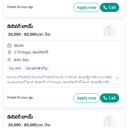
₹80000 వరకు సంపాదించవచ్చు. అభ్యర్థి ఇంగ్లీష్ లో నిపుణుడిగా ఉండాలి. ఇది Full
Time / పార్ట్ టైమ్ ఉద్యోగం, ఇందులో DAY shift మరియు వారానికి 6 days working
Apply now
Call
Posted 10+ days ago
ఉంటాయి. ఈ ఉద్యోగానికి Fixed జీతం అందుబాటులో ఉంది.
డెలివరీ బాయ్
₹ 30,000 - 80,000
per నెల
Blinkit
GTB Nagar, అలహాబాద్
Skills
:
Bike
Day shift
10వ తరగతి లోపు
Blinkit లో డెలివరీ విభాగంలో డెలివరీ బాయ్ గా చేరండి. ఈ ఉద్యోగానికి Fixed జీతం
అందుబాటులో ఉంది. ఈ ఖాళీ GTB Nagar, అలహాబాద్ లో ఉంది. ఈ ఉద్యోగానికి
Bike కలిగి ఉండటం ముఖ్యం. ఈ ఉద్యోగానికి 10వ తరగతి లోపు అర్హత ఉన్న
అభ్యర్థులు దరఖాస్తు చేయవచ్చు. ఇంగ్లీష్ లో నైపుణ్యం ఉన్నవారికి ప్రాధాన్యత ఇస్తారు.
Apply now
Call
Posted 10+ days ago
డెలివరీ బాయ్
₹ 30,000 - 80,000
per నెల