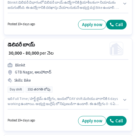
Blinkit డెలివరీ విభాగంలో డెలివరీ బాయ్ ఉద్యోగానికి క్రియాశీలకంగా నియామకం
జరుగుతోంది. ఈ ఉద్యోగానికి దరఖాస్తు చేయాలనుకునే అభ్యర్థి వద్ద Bike ఉండాలి. ఈ
ఉద్యోగం రాజ్రూప్పూర్, అలహాబాద్ లో ఉంది. ఈ ఉద్యోగానికి Fixed జీతం
ఇవ్వబడుతుంది. ఈ ఉద్యోగం Full Time / పార్ట్ టైమ్ ప్రాతిపదికపై, DAY shift
మరియు వారానికి 6 days working ఉన్నాయి. అభ్యర్థి ఇంగ్లీష్ లో నిపుణుడిగా
Apply now
Call
Posted 10+ days ago
ఉండాలి.
డెలివరీ బాయ్
₹ 30,000 - 80,000
per నెల
Blinkit
GTB Nagar, అలహాబాద్
Skills
:
Bike
Day shift
10వ తరగతి లోపు
ఇది Full Time / పార్ట్ టైమ్ ఉద్యోగం, ఇందులో DAY shift మరియు వారానికి 6 days
working ఉంటాయి. అభ్యర్థి ఇంగ్లీష్ లో నిపుణుడిగా ఉండాలి. ఈ ఉద్యోగం 0 - 6 ఏళ్లు
సంవత్సరాల అనుభవం ఉన్న వారికి కోసం అనుకూలంగా ఉంటుంది. మీరు నెలకు
₹80000 వరకు సంపాదించవచ్చు. ఈ ఉద్యోగానికి Bike కలిగి ఉండటం ముఖ్యం. 10వ
తరగతి లోపు అర్హత ఉన్న అభ్యర్థులు ఈ ఉద్యోగానికి అప్లై చేసుకోవచ్చు. ఈ ఉద్యోగానికి
Apply now
Call
Posted 10+ days ago
Fixed జీతం అందుబాటులో ఉంది.