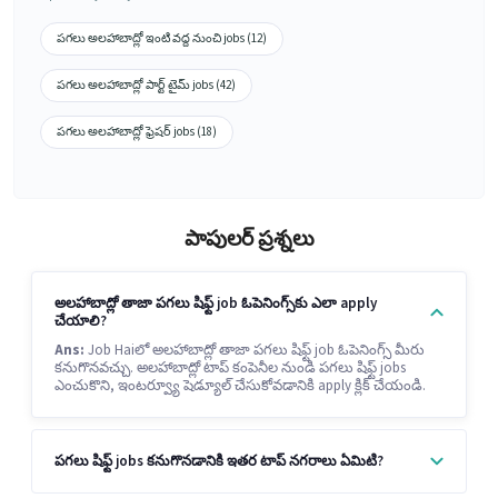
పగలు అలహాబాద్లో ఇంటి వద్ద నుంచి jobs (12)
పగలు అలహాబాద్లో పార్ట్ టైమ్ jobs (42)
పగలు అలహాబాద్లో ఫ్రెషర్ jobs (18)
పాపులర్ ప్రశ్నలు
అలహాబాద్లో తాజా పగలు షిఫ్ట్ job ఓపెనింగ్స్‌కు ఎలా apply
చేయాలి?
Ans:
Job Haiలో అలహాబాద్లో తాజా పగలు షిఫ్ట్ job ఓపెనింగ్స్ మీరు
కనుగొనవచ్చు. అలహాబాద్లో టాప్ కంపెనీల నుండి పగలు షిఫ్ట్ jobs
ఎంచుకొని, ఇంటర్వ్యూ షెడ్యూల్ చేసుకోవడానికి apply క్లిక్ చేయండి.
పగలు షిఫ్ట్ jobs కనుగొనడానికి ఇతర టాప్ నగరాలు ఏమిటి?