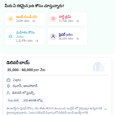
మరియు కంపెనీ పాలసీలపై ఆధారపడి ఇప్పించబడతాయి.
మీరు ఏ రకమైన job కోసం చూస్తున్నారు?
ఇంటి నుండి పని
పార్ట్ టైమ్
2,624
+
Jobs
27,753
+
Jobs
మహిళల కోసం
ఫ్రెషర్ jobs
Jobs
16,233
+
Jobs
1,21,478
+
Jobs
డెలివరీ బాయ్
₹ 35,000 - 60,000
per నెల
Zepto
ఝూసీ, అలహాబాద్
డెలివరీ లో ఫ్రెషర్స్
Day shift
10వ తరగతి లోపు
ఈ ఉద్యోగం ఫ్రెషర్ కోసం, నెల జీతం ₹60000 ఉంటుంది. ఇంగ్లీష్ లో నైపుణ్యం ఉన్నవారికి
ప్రాధాన్యత ఇస్తారు. Zepto డెలివరీ విభాగంలో డెలివరీ బాయ్ ఉద్యోగానికి