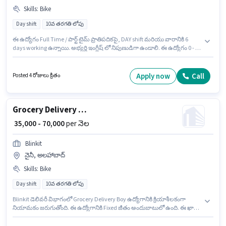
Skills
:
Bike
Day shift
10వ తరగతి లోపు
ఈ ఉద్యోగం Full Time / పార్ట్ టైమ్ ప్రాతిపదికపై, DAY shift మరియు వారానికి 6
days working ఉన్నాయి. అభ్యర్థి ఇంగ్లీష్ లో నిపుణుడిగా ఉండాలి. ఈ ఉద్యోగం 0 - 6
ఏళ్లు సంవత్సరాల అనుభవం ఉన్న వారికి కోసం, నెల జీతం ₹70000 ఉంటుంది. ఈ
ఉద్యోగానికి దరఖాస్తు చేయాలనుకునే అభ్యర్థి వద్ద Bike ఉండాలి. ఈ ఉద్యోగానికి 10వ
తరగతి లోపు అర్హత ఉన్న అభ్యర్థులు దరఖాస్తు చేయవచ్చు. ఈ ఉద్యోగానికి Fixed
Apply now
Call
Posted 4 రోజులు క్రితం
జీతం అందుబాటులో ఉంది.
Grocery Delivery Boy
₹ 35,000 - 70,000
per నెల
Blinkit
నైనీ, అలహాబాద్
Skills
:
Bike
Day shift
10వ తరగతి లోపు
Blinkit డెలివరీ విభాగంలో Grocery Delivery Boy ఉద్యోగానికి క్రియాశీలకంగా
నియామకం జరుగుతోంది. ఈ ఉద్యోగానికి Fixed జీతం అందుబాటులో ఉంది. ఈ ఖాళీ
నైనీ, అలహాబాద్ లో ఉంది. ఈ ఉద్యోగానికి దరఖాస్తు చేయాలనుకునే అభ్యర్థి వద్ద Bike
ఉండాలి. 10వ తరగతి లోపు అర్హత ఉన్న అభ్యర్థులు ఈ ఉద్యోగానికి అప్లై చేసుకోవచ్చు.