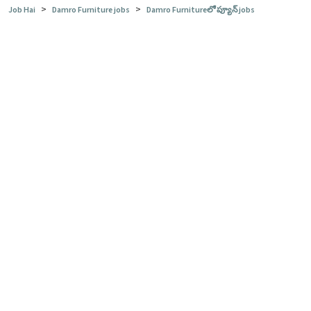
>
>
Job Hai
Damro Furniture jobs
Damro Furnitureలో ప్యూన్ jobs