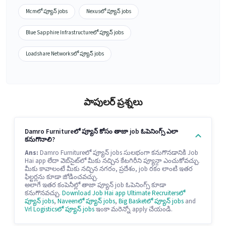
Mcmలో ప్యూన్ jobs
Nexusలో ప్యూన్ jobs
Blue Sapphire Infrastructureలో ప్యూన్ jobs
Loadshare Networksలో ప్యూన్ jobs
పాపులర్ ప్రశ్నలు
Damro Furnitureలో ప్యూన్ కోసం తాజా job ఓపెనింగ్స్ ఎలా
కనుగొనాలి?
Ans:
Damro Furnitureలో ప్యూన్ jobs సులభంగా కనుగొనడానికి Job
Hai app లేదా వెబ్‌సైట్‌లో మీకు నచ్చిన కేటగిరీని ప్యూన్గా ఎంచుకోవచ్చు.
మీకు కావాలంటే మీకు నచ్చిన నగరం, ప్రదేశం, job రకం లాంటి ఇతర
ఫిల్టర్లను కూడా జోడించవచ్చు.
అలాగే ఇతర కంపెనీల్లో తాజా ప్యూన్ job ఓపెనింగ్స్ కూడా
కనుగొనవచ్చు.
Download Job Hai app
Ultimate Recruitersలో
ప్యూన్ jobs
,
Naveenలో ప్యూన్ jobs
,
Big Basketలో ప్యూన్ jobs
and
Vrl Logisticsలో ప్యూన్ jobs
ఇంకా మరెన్నో apply చేయండి.