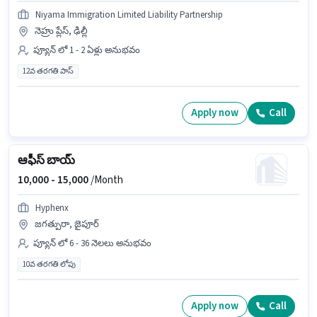
Niyama Immigration Limited Liability Partnership
నెహ్రు ప్లేస్, ఢిల్లీ
ప్యూన్ లో 1 - 2 ఏళ్లు అనుభవం
12వ తరగతి పాస్
Apply now
Call
ఆఫీస్ బాయ్
10,000 -
15,000
/Month
Hyphenx
జగత్పురా, జైపూర్
ప్యూన్ లో 6 - 36 నెలలు అనుభవం
10వ తరగతి లోపు
Apply now
Call