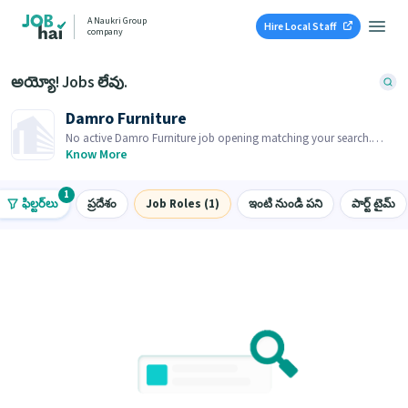
A Naukri Group
Hire Local Staff
company
అయ్యో! Jobs లేవు.
Damro Furniture
No active Damro Furniture job opening matching your search.
Browse similar job openings below.
Know More
1
ఫిల్టర్‌లు
ప్రదేశం
Job Roles (1)
ఇంటి నుండి పని
పార్ట్ టైమ్