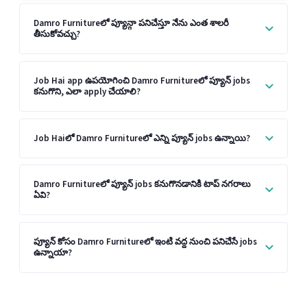
Damro Furnitureలో ప్యూన్గా పనిచేస్తూ నేను ఎంత శాలరీ
తీసుకోవచ్చు?
Job Hai app ఉపయోగించి Damro Furnitureలో ప్యూన్ jobs
కనుగొని, ఎలా apply చేయాలి?
Job Haiలో Damro Furnitureలో ఎన్ని ప్యూన్ jobs ఉన్నాయి?
Damro Furnitureలో ప్యూన్ jobs కనుగొనడానికి టాప్ నగరాలు
ఏవి?
ప్యూన్ కోసం Damro Furnitureలో ఇంటి వద్ద నుంచి పనిచేసే jobs
ఉన్నాయా?