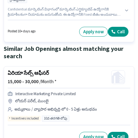
Confidential మార్కెటింగ్ విభాగంలో మార్కెటింగ్ ఎగ్జిక్యూటివ్ ఉద్యోగానికి
క్రియాశీలకంగా నియామకం జరుగుతోంది. ఈ ఉద్యోగానికి Fixed జీతం అందుబాటులో
ఉంది. ఈ ఉద్యోగం 1 - 6+ ఏళ్లు సంవత్సరాల అనుభవం ఉన్న వారికి కోసం, నెల జీతం
₹45000 ఉంటుంది. ఈ ఉద్యోగం లోయర్ పరేల్ వెస్ట్, ముంబై లో ఉంది. దరఖాస్తుదారులు
కనీసం గ్రాడ్యుయేట్ డిగ్రీ లేదా సర్టిఫికెట్ కలిగి ఉండాలి.
Apply now
Call
Posted 10+ days ago
Similar Job Openings almost matching your
search
ఏరియా సేల్స్ ఆఫీసర్
15,000 -
30,000
/Month *
Interactive Marketing Private Limited
లోయర్ పరేల్, ముంబై
అమ్మకాలు / వ్యాపార అభివృద్ధి లో 0 - 5 ఏళ్లు అనుభవం
Incentives included
10వ తరగతి లోపు
Apply now
Call