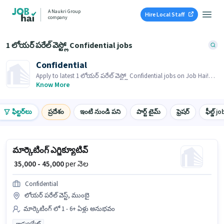
A Naukri Group
Hire Local Staff
company
1 లోయర్ పరేల్ వెస్ట్లో Confidential jobs
Confidential
Apply to latest 1 లోయర్ పరేల్ వెస్ట్లో Confidential jobs on Job Hai!
Recruiter is actively hiring in your area.
Know More
ఫిల్టర్‌లు
ప్రదేశం
ఇంటి నుండి పని
పార్ట్ టైమ్
ఫ్రెషర్
ఫీల్డ్ jo
మార్కెటింగ్ ఎగ్జిక్యూటివ్
₹ 35,000 - 45,000
per నెల
Confidential
లోయర్ పరేల్ వెస్ట్, ముంబై
మార్కెటింగ్ లో 1 - 6+ ఏళ్లు అనుభవం
గ్రాడ్యుయేట్