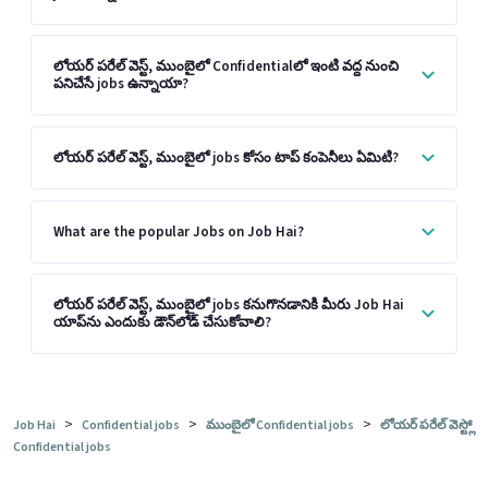
లోయర్ పరేల్ వెస్ట్, ముంబైలో Confidentialలో ఇంటి వద్ద నుంచి
పనిచేసే jobs ఉన్నాయా?
లోయర్ పరేల్ వెస్ట్, ముంబైలో jobs కోసం టాప్ కంపెనీలు ఏమిటి?
What are the popular Jobs on Job Hai?
లోయర్ పరేల్ వెస్ట్, ముంబైలో jobs కనుగొనడానికి మీరు Job Hai
యాప్‌ను ఎందుకు డౌన్‌లోడ్ చేసుకోవాలి?
>
>
>
Job Hai
Confidential jobs
ముంబైలో Confidential jobs
లోయర్ పరేల్ వెస్ట్లో
Confidential jobs