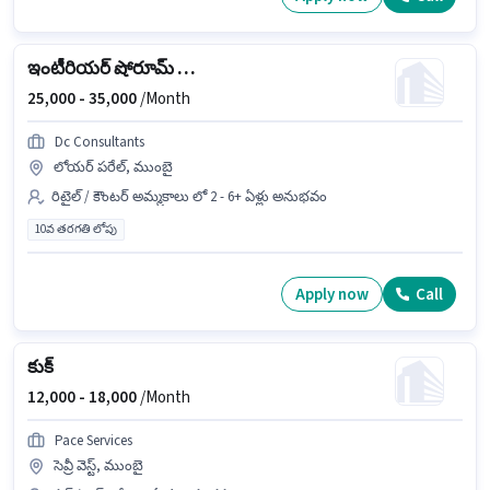
ఇంటీరియర్ షోరూమ్ సేల్స్ ఎగ్జిక్యూటివ్
25,000 -
35,000
/Month
Dc Consultants
లోయర్ పరేల్, ముంబై
రిటైల్ / కౌంటర్ అమ్మకాలు లో 2 - 6+ ఏళ్లు అనుభవం
10వ తరగతి లోపు
Apply now
Call
కుక్
12,000 -
18,000
/Month
Pace Services
సెవ్రీ వెస్ట్, ముంబై