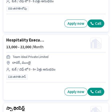
కుక్ / చెఫ్ లో 0 - 6 ఏళ్లు అనుభవం
10వ తరగతి లోపు
Apply now
Call
Hospitality Executive
13,000 -
22,000
/Month
Team Ideal Private Limited
దాదర్, ముంబై
కుక్ / చెఫ్ లో 0 - 6+ ఏళ్లు అనుభవం
12వ తరగతి పాస్
Apply now
Call
స్పా థెరపిస్ట్