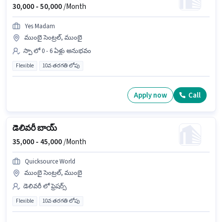
30,000 -
50,000
/Month
Yes Madam
ముంబై సెంట్రల్, ముంబై
స్పా లో 0 - 6 ఏళ్లు అనుభవం
Flexible
10వ తరగతి లోపు
Apply now
Call
డెలివరీ బాయ్
35,000 -
45,000
/Month
Quicksource World
ముంబై సెంట్రల్, ముంబై
డెలివరీ లో ఫ్రెషర్స్
Flexible
10వ తరగతి లోపు