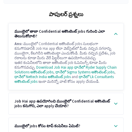
పాపులర్ ప్రశ్నలు
ముంబైలో తాజా Confidential అకౌంటెంట్ jobs గురించి ఎలా
తెలుసుకోవాలి?
Ans:
ముంబైలో Confidential అకౌంటెంట్ jobs సులభంగా
కనుగొనడానికి Job Hai app లేదా వెబ్‌సైట్‌లో మీకు నచ్చిన నగరాన్ని
ముంబైగా, కేటగిరీని అకౌంటెంట్గా ఎంచుకోండి. మీకు నచ్చిన ప్రదేశం, job
రకాలను కూడా మీరు వేరే ఫిల్టర్‌లుగా ఉపయోగించవచ్చు.
ఇతర కంపెనీలలోని తాజా అకౌంటెంట్ job ఓపెనింగ్స్ కూడా మీరు
కనుగొనవచ్చు.
Download Job Hai app
థానేలో Ryder Supply Chain
Solutions అకౌంటెంట్ jobs
,
థానేలో Sigma Systems అకౌంటెంట్ jobs
,
థానేలో Nettech India అకౌంటెంట్ jobs
and
థానేలో Lk Consultants
అకౌంటెంట్ jobs
ఇంకా మరెన్నో వాటి కోసం apply చేయండి.
Job Hai app ఉపయోగించి ముంబైలో Confidential అకౌంటెంట్
jobs కనుగొని, ఎలా apply చేయాలి?
ముంబైలో jobs కోసం టాప్ కంపెనీలు ఏమిటి?