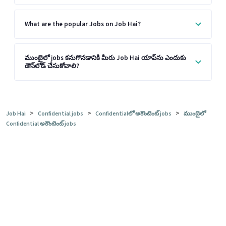
What are the popular Jobs on Job Hai?
ముంబైలో jobs కనుగొనడానికి మీరు Job Hai యాప్‌ను ఎందుకు
డౌన్‌లోడ్ చేసుకోవాలి?
>
>
>
Job Hai
Confidential jobs
Confidentialలో అకౌంటెంట్ jobs
ముంబైలో
Confidential అకౌంటెంట్ jobs