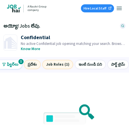
A Naukri Group
Hire Local Staff
company
అయ్యో! Jobs లేవు.
Confidential
No active Confidential job opening matching your search. Browse
similar job openings below.
Know More
1
ఫిల్టర్‌లు
ప్రదేశం
Job Roles (1)
ఇంటి నుండి పని
పార్ట్ టైమ్