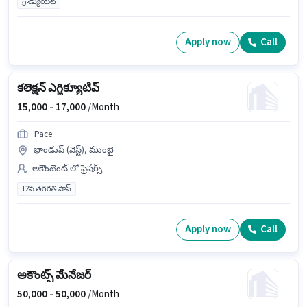
గ్రాడ్యుయేట్
Apply now
Call
కలెక్షన్ ఎగ్జిక్యూటివ్
15,000 -
17,000
/Month
Pace
భాండుప్ (వెస్ట్), ముంబై
అకౌంటెంట్ లో ఫ్రెషర్స్
12వ తరగతి పాస్
Apply now
Call
అకౌంట్స్ మేనేజర్
50,000 -
50,000
/Month