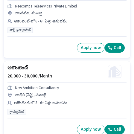
Reecomps Teleservices Private Limited
చాందీవలి, ముంబై
అకౌంటెంట్ లో 6 - 6+ ఏళ్లు అనుభవం
పోస్ట్ గ్రాడ్యుయేట్
Apply now
Call
అకౌంటెంట్
20,000 -
30,000
/Month
New Ambition Consultancy
అంధేరి (వెస్ట్), ముంబై
అకౌంటెంట్ లో 3 - 6+ ఏళ్లు అనుభవం
గ్రాడ్యుయేట్
Apply now
Call