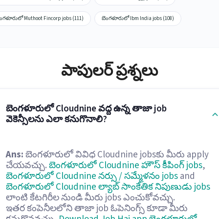
ెంగళూరులో Muthoot Fincorp jobs (111)
బెంగళూరులో Ibm India jobs (108)
పాపులర్ ప్రశ్నలు
బెంగళూరులో Cloudnine వద్ద ఉన్న తాజా job
వెకెన్సీలను ఎలా కనుగొనాలి?
Ans:
బెంగళూరులో వివిధ Cloudnine jobsకు మీరు apply
చేయవచ్చు.
బెంగళూరులో Cloudnine హౌస్ కీపింగ్ jobs
,
బెంగళూరులో Cloudnine నర్సు / సమ్మేళనం jobs
and
బెంగళూరులో Cloudnine ల్యాబ్ సాంకేతిక నిపుణుడు jobs
లాంటి కేటగిరీల నుండి మీరు jobs ఎంచుకోవచ్చు.
ఇతర కంపెనీలలోని తాజా job ఓపెనింగ్స్ కూడా మీరు