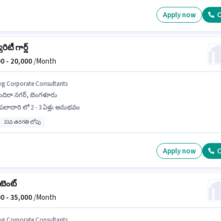
Apply now
C
రిటీ గార్డ్
0 -
20,000
/Month
vg Corporate Consultants
ందిరా నగర్, బెంగళూరు
పలాదారి లో 2 - 3 ఏళ్లు అనుభవం
10వ తరగతి లోపు
Apply now
C
టెంట్
0 -
35,000
/Month
vg Corporate Consultants