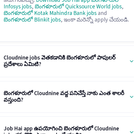
కనుగొనవచ్చు.
Download Job Hai app
బెంగళూరులో
Infosys jobs
,
బెంగళూరులో Quicksource World jobs
,
బెంగళూరులో Kotak Mahindra Bank jobs
and
బెంగళూరులో Blinkit jobs
, ఇంకా మరెన్నో apply చేయండి.
Cloudnine jobs వెతకడానికి బెంగళూరులో పాపులర్
ప్రదేశాలు ఏమిటి?
బెంగళూరులో Cloudnine వద్ద పనిచేస్తే నాకు ఎంత శాలరీ
వస్తుంది?
Job Hai app ఉపయోగించి బెంగళూరులో Cloudnine