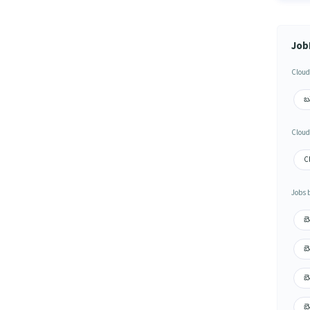
Job
Cloud
బన
Cloud
C
Jobs 
బె
బ
బ
బ