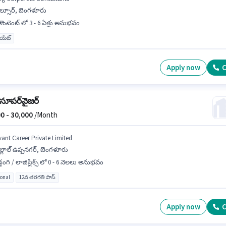
ల్సూర్, బెంగళూరు
ౌంటెంట్ లో 3 - 6 ఏళ్లు అనుభవం
యుయేట్
Apply now
C
సూపర్‌వైజర్
0 -
30,000
/Month
vant Career Private Limited
్లాల్ ఉప్పనగర్, బెంగళూరు
డ్డంగి / లాజిస్టిక్స్ లో 0 - 6 నెలలు అనుభవం
ional
12వ తరగతి పాస్
Apply now
C