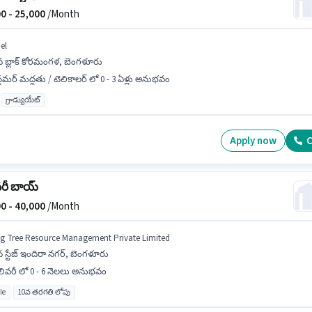
0 -
25,000
/Month
el
వ బ్లాక్ కోరమంగళ, బెంగళూరు
్టమర్ మద్దతు / టెలికాలర్ లో 0 - 3 ఏళ్లు అనుభవం
గ్రాడ్యుయేట్
Apply now
C
వరీ బాయ్
0 -
40,000
/Month
ig Tree Resource Management Private Limited
 స్టేజ్ ఇందిరా నగర్, బెంగళూరు
లివరీ లో 0 - 6 నెలలు అనుభవం
le
10వ తరగతి లోపు