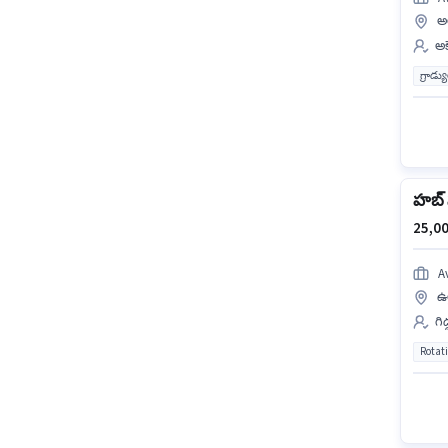
అ
అక
గ్రాడ్
హబ్ 
25,00
A
ఉల
గి
Rotat