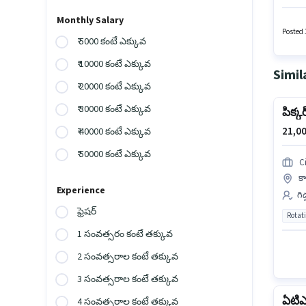
ఉన్నాయి
పొందేంద
Monthly Salary
Chemic
Posted 
₹ 5000 కంటే ఎక్కువ
₹ 10000 కంటే ఎక్కువ
Simil
₹ 20000 కంటే ఎక్కువ
₹ 30000 కంటే ఎక్కువ
పిక్కర
21,00
₹ 40000 కంటే ఎక్కువ
₹ 50000 కంటే ఎక్కువ
Ci
కా
Experience
గిడ
ఫ్రెషర్
Rotat
1 సంవత్సరం కంటే తక్కువ
2 సంవత్సరాల కంటే తక్కువ
3 సంవత్సరాల కంటే తక్కువ
ఏటిఎం
4 సంవత్సరాల కంటే తక్కువ