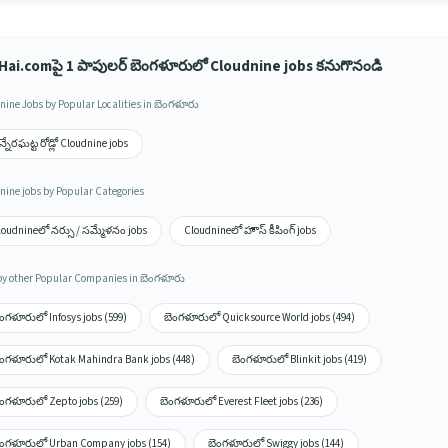
Hai.comపై 1 పాపులర్ బెంగళూరులో Cloudnine jobs కనుగొనండి
nine Jobs by Popular Localities in బెంగళూరు
్నేరఘట్ట రోడ్లో Cloudnine jobs
nine jobs by Popular Categories
loudnineలో నర్సు / సమ్మేళనం jobs
Cloudnineలో హౌస్ కీపింగ్ jobs
by other Popular Companies in బెంగళూరు
ంగళూరులో Infosys jobs (599)
బెంగళూరులో Quicksource World jobs (494)
ెంగళూరులో Kotak Mahindra Bank jobs (448)
బెంగళూరులో Blinkit jobs (419)
ెంగళూరులో Zepto jobs (259)
బెంగళూరులో Everest Fleet jobs (236)
ెంగళూరులో Urban Company jobs (154)
బెంగళూరులో Swiggy jobs (144)