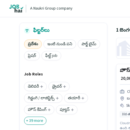
A Naukri Group company
1 బెం
ఫిల్టర్‌లు
ప్రదేశం
ఇంటి నుండి పని
పార్ట్ టైమ్
ఫ్రెషర్
ఫీల్డ్ job
హౌస్ క
Job Roles
₹ 20,
డెలివరీ
డ్రైవర్
C
గిడ్డంగి / లాజిస్టిక్స్
తయారీ
బన
Ski
హౌస్ కీపింగ్
ప్యూన్
10వ త
+
39
more
Cloudni
ఉంది. 