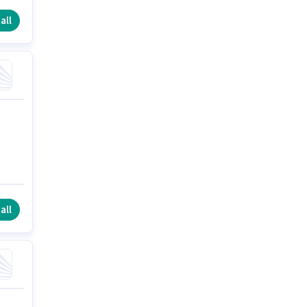
all
all