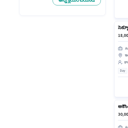
అన్ని క్లియర్ చేయండి
సెక్యూ
18,00
A
ఇ
కా
Day
అకౌం
30,00
A