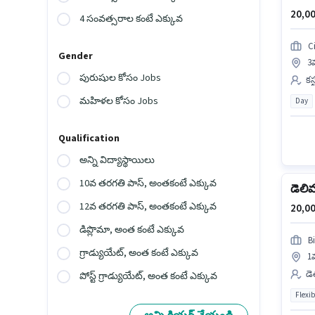
20,00
4 సంవత్సరాల కంటే ఎక్కువ
Ci
Gender
3
పురుషుల కోసం Jobs
కస
మహిళల కోసం Jobs
Day
Qualification
అన్ని విద్యాస్థాయిలు
10వ తరగతి పాస్, అంతకంటే ఎక్కువ
డెలి
12వ తరగతి పాస్, అంతకంటే ఎక్కువ
20,00
డిప్లొమా, అంత కంటే ఎక్కువ
B
గ్రాడ్యుయేట్, అంత కంటే ఎక్కువ
1వ
డె
పోస్ట్ గ్రాడ్యుయేట్, అంత కంటే ఎక్కువ
Flexib