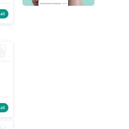
all
all