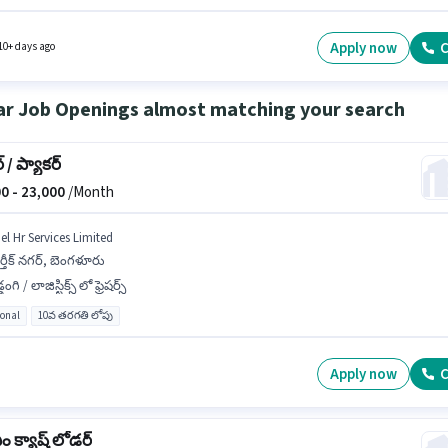
. 10వ తరగతి లోపు అర్హత ఉన్న అభ్యర్థులు ఈ ఉద్యోగానికి అప్లై చేసుకోవచ్చు. ఈ ఉద్యోగానికి అర్హత
ుకు అభ్యర్థికి Hospital Cleaning, Toilet Cleaning, Kitchen Cleaning, Hotel Cleaning,
al Use వంటి నైపుణ్యాలు ఉండాలి.
Apply now
C
10+ days ago
ar Job Openings almost matching your search
్ / ప్యాకర్
0 -
23,000
/Month
el Hr Services Limited
ర్తీక్ నగర్, బెంగళూరు
్డంగి / లాజిస్టిక్స్ లో ఫ్రెషర్స్
ional
10వ తరగతి లోపు
Apply now
C
 క్యాష్ లోడర్