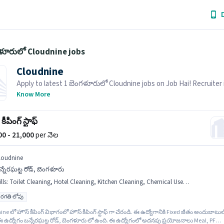
గళూరులో Cloudnine jobs
Cloudnine
Apply to latest 1 బెంగళూరులో Cloudnine jobs on Job Hai! Recruiter 
actively hiring in your area.
Know More
ీపింగ్ స్టాఫ్
000 - 21,000
per నెల
loudnine
్నేరఘట్ట రోడ్, బెంగళూరు
lls
:
Toilet Cleaning, Hotel Cleaning, Kitchen Cleaning, Chemical Use, Hospital Cleaning
రగతి లోపు
ne లో హౌస్ కీపింగ్ విభాగంలో హౌస్ కీపింగ్ స్టాఫ్ గా చేరండి. ఈ ఉద్యోగానికి Fixed జీతం అందుబాటు
ఈ ఉద్యోగం బన్నేరఘట్ట రోడ్, బెంగళూరు లో ఉంది. ఈ ఉద్యోగంలో అదనపు ప్రయోజనాలు Meal, PF