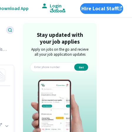
Login
Hire Local Staff
Download App
చేయండి
Stay updated with
your job applies
is
Apply on jobs on the go and recieve
all your job application updates
Get
app
లో