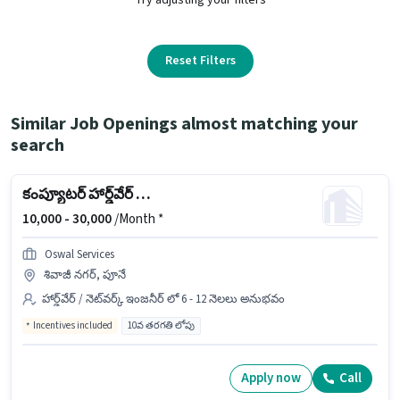
Reset Filters
Similar Job Openings almost matching your
search
కంప్యూటర్ హార్డ్‌వేర్ ఇంజనీర్
10,000 -
30,000
/Month *
Oswal Services
శివాజీ నగర్, పూనే
హార్డ్‌వేర్ / నెట్‌వర్క్ ఇంజనీర్ లో 6 - 12 నెలలు అనుభవం
Incentives included
10వ తరగతి లోపు
Apply now
Call