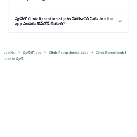
పూనేలో Clinic Receptionist jobs వెతకడానికి మీరు Job Hai
app ఎందుకు డౌన్‌లోడ్ చేయాలి?
>
>
>
Job Hai
పూనేలో jobs
Clinic Receptionist Jobs
Clinic Receptionist
Jobs in పూనే