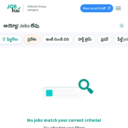
A Naukri Group
Hire Local Staff
company
అయ్యో! Jobs లేవు.
ఫిల్టర్‌లు
ప్రదేశం
ఇంటి నుండి పని
పార్ట్ టైమ్
ఫ్రెషర్
ఫీల్డ్ jo
No jobs match your current criteria!
Try adjusting your filters