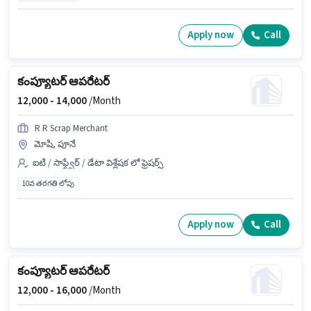
Apply now
Call
కంప్యూటర్ ఆపరేటర్
12,000 -
14,000
/Month
R R Scrap Merchant
మోషి, పూనే
ఐటి / సాఫ్ట్వేర్ / డేటా విశ్లేషక లో ఫ్రెషర్స్
10వ తరగతి లోపు
Apply now
Call
కంప్యూటర్ ఆపరేటర్
12,000 -
16,000
/Month