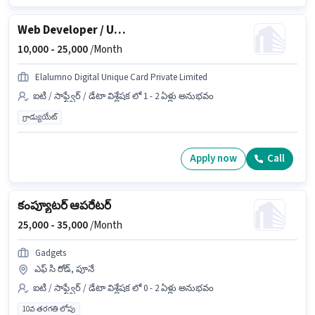
Web Developer / UI-UX Designer
10,000 -
25,000
/Month
Elalumno Digital Unique Card Private Limited
ఐటి / సాఫ్ట్వేర్ / డేటా విశ్లేషక లో 1 - 2 ఏళ్లు అనుభవం
గ్రాడ్యుయేట్
Apply now
Call
కంప్యూటర్ ఆపరేటర్
25,000 -
35,000
/Month
Gadgets
ఎఫ్ సి రోడ్, పూనే
ఐటి / సాఫ్ట్వేర్ / డేటా విశ్లేషక లో 0 - 2 ఏళ్లు అనుభవం
10వ తరగతి లోపు