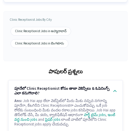
Clinic Receptionist Jobs By City
Clinic Receptionist Jobs in అహ్మదాబాద్
Clinic Receptionist Jobs in బెంగళూరు
పాపులర్ ప్రశ్నలు
పూనేలో Clinic Receptionist కోసం తాజా వెకెన్సీలు & ఓపెనింగ్స్
ఎలా కనుగొనాలి?
Ans:
Job Hai app లేదా వెబ్‌సైట్‌లో మీరు మీకు నచ్చిన నగరాన్ని
పూనేగా, కేటగిరీని Clinic Receptionistగా ఎంచుకోవచ్చు. ఒకే job
రోల్‌కు సంబంధించి మీకు వందల రకాల jobs కనిపిస్తాయి. Job Hai app
డౌన్‌లోడ్ చేసి, మీ skills, క్వాలిఫికేషన్ ఆధారంగా
పార్ట్ టైమ్ jobs
,
ఇంటి
వద్ద నుంచి jobs
and
ఫ్రెషర్ jobs
లాంటి వాటిలో పూనేలోని Clinic
Receptionist jobs apply చేయవచ్చు.