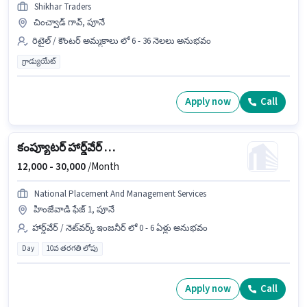
Shikhar Traders
చించ్వాడ్ గావ్, పూనే
రిటైల్ / కౌంటర్ అమ్మకాలు లో 6 - 36 నెలలు అనుభవం
గ్రాడ్యుయేట్
Apply now
Call
కంప్యూటర్ హార్డ్‌వేర్ ఇంజనీర్
12,000 -
30,000
/Month
National Placement And Management Services
హింజేవాడి ఫేజ్ 1, పూనే
హార్డ్‌వేర్ / నెట్‌వర్క్ ఇంజనీర్ లో 0 - 6 ఏళ్లు అనుభవం
Day
10వ తరగతి లోపు
Apply now
Call