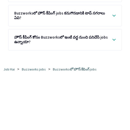
Buzzworksలో హౌస్ కీపింగ్ jobs కనుగొనడానికి టాప్ నగరాలు
ఏవి?
హౌస్ కీపింగ్ కోసం Buzzworksలో ఇంటి వద్ద నుంచి పనిచేసే jobs
ఉన్నాయా?
>
>
Job Hai
Buzzworks jobs
Buzzworksలో హౌస్ కీపింగ్ jobs