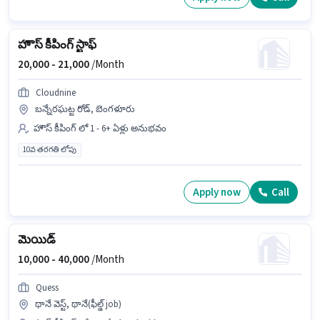
హౌస్ కీపింగ్ స్టాఫ్
20,000 -
21,000
/Month
Cloudnine
బన్నేరఘట్ట రోడ్, బెంగళూరు
హౌస్ కీపింగ్ లో 1 - 6+ ఏళ్లు అనుభవం
10వ తరగతి లోపు
Apply now
Call
మెయిడ్
10,000 -
40,000
/Month
Quess
థానే వెస్ట్, థానే(ఫీల్డ్ job)