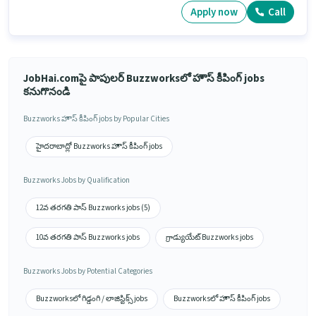
Apply now
Call
JobHai.comపై పాపులర్ Buzzworksలో హౌస్ కీపింగ్ jobs
కనుగొనండి
Buzzworks హౌస్ కీపింగ్ jobs by Popular Cities
హైదరాబాద్లో Buzzworks హౌస్ కీపింగ్ jobs
Buzzworks Jobs by Qualification
12వ తరగతి పాస్ Buzzworks jobs (5)
10వ తరగతి పాస్ Buzzworks jobs
గ్రాడ్యుయేట్ Buzzworks jobs
Buzzworks Jobs by Potential Categories
Buzzworksలో గిడ్డంగి / లాజిస్టిక్స్ jobs
Buzzworksలో హౌస్ కీపింగ్ jobs