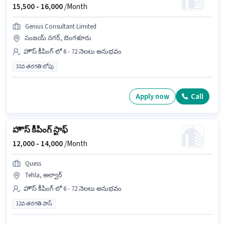
15,500 -
16,000
/Month
Genius Consultant Limited
సంజయ్ నగర్, బెంగళూరు
హౌస్ కీపింగ్ లో 6 - 72 నెలలు అనుభవం
10వ తరగతి లోపు
Apply now
Call
హౌస్ కీపింగ్ స్టాఫ్
12,000 -
14,000
/Month
Quess
Tehla, అల్వార్
హౌస్ కీపింగ్ లో 6 - 72 నెలలు అనుభవం
12వ తరగతి పాస్