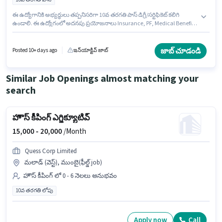
ఈ ఉద్యోగానికి అభ్యర్థులు తప్పనిసరిగా 10వ తరగతి పాస్ డిగ్రీ/సర్టిఫికెట్ కలిగి
ఉండాలి. ఈ ఉద్యోగంలో అదనపు ప్రయోజనాలు Insurance, PF, Medical Benefits
ఉన్నాయి. ఈ ఖాళీ మేడ్చల్, హైదరాబాద్ లో ఉంది. ఈ ఉద్యోగానికి Fixed జీతం
అందుబాటులో ఉంది. ఈ ఉద్యోగం 0 - 6 నెలలు సంవత్సరాల అనుభవం ఉన్న వారికి
కోసం అనుకూలంగా ఉంటుంది. మీరు నెలకు ₹18000 వరకు సంపాదించవచ్చు.
జాబ్ చూడండి
Posted 10+ days ago
ఇన్‌యాక్టివ్ జాబ్
Buzzworks లో హౌస్ కీపింగ్ విభాగంలో Car washer గా చేరండి.
Similar Job Openings almost matching your
search
హౌస్ కీపింగ్ ఎగ్జిక్యూటివ్
15,000 -
20,000
/Month
Quess Corp Limited
మలాడ్ (వెస్ట్), ముంబై(ఫీల్డ్ job)
హౌస్ కీపింగ్ లో 0 - 6 నెలలు అనుభవం
10వ తరగతి లోపు
Apply now
Call