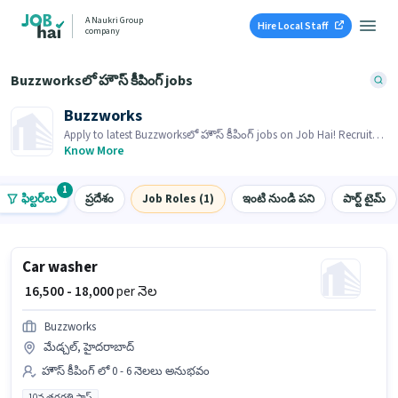
A Naukri Group
Hire Local Staff
company
Buzzworksలో హౌస్ కీపింగ్ jobs
Buzzworks
Apply to latest Buzzworksలో హౌస్ కీపింగ్ jobs on Job Hai! Recruiter
is actively hiring in your area.
Know More
1
ఫిల్టర్‌లు
ప్రదేశం
Job Roles (1)
ఇంటి నుండి పని
పార్ట్ టైమ్
Car washer
₹ 16,500 - 18,000
per నెల
Buzzworks
మేడ్చల్, హైదరాబాద్
హౌస్ కీపింగ్ లో 0 - 6 నెలలు అనుభవం
10వ తరగతి పాస్