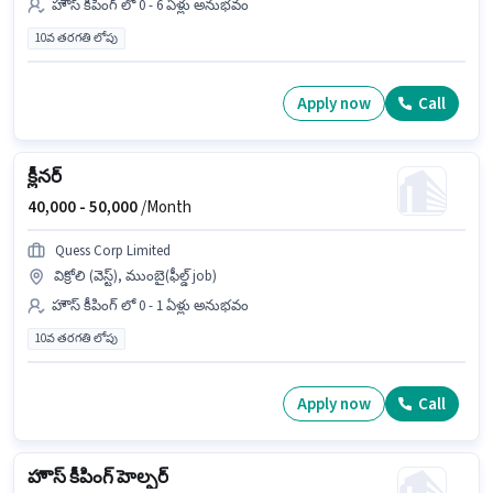
హౌస్ కీపింగ్ లో 0 - 6 ఏళ్లు అనుభవం
10వ తరగతి లోపు
Apply now
Call
క్లీనర్
40,000 -
50,000
/Month
Quess Corp Limited
విక్రోలి (వెస్ట్), ముంబై(ఫీల్డ్ job)
హౌస్ కీపింగ్ లో 0 - 1 ఏళ్లు అనుభవం
10వ తరగతి లోపు
Apply now
Call
హౌస్ కీపింగ్ హెల్పర్