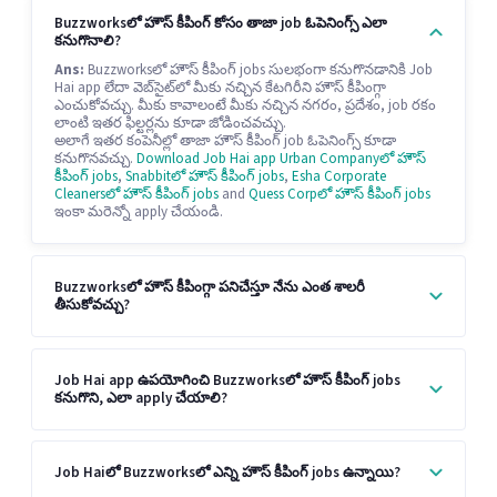
Buzzworksలో హౌస్ కీపింగ్ కోసం తాజా job ఓపెనింగ్స్ ఎలా
కనుగొనాలి?
Ans:
Buzzworksలో హౌస్ కీపింగ్ jobs సులభంగా కనుగొనడానికి Job
Hai app లేదా వెబ్‌సైట్‌లో మీకు నచ్చిన కేటగిరీని హౌస్ కీపింగ్గా
ఎంచుకోవచ్చు. మీకు కావాలంటే మీకు నచ్చిన నగరం, ప్రదేశం, job రకం
లాంటి ఇతర ఫిల్టర్లను కూడా జోడించవచ్చు.
అలాగే ఇతర కంపెనీల్లో తాజా హౌస్ కీపింగ్ job ఓపెనింగ్స్ కూడా
కనుగొనవచ్చు.
Download Job Hai app
Urban Companyలో హౌస్
కీపింగ్ jobs
,
Snabbitలో హౌస్ కీపింగ్ jobs
,
Esha Corporate
Cleanersలో హౌస్ కీపింగ్ jobs
and
Quess Corpలో హౌస్ కీపింగ్ jobs
ఇంకా మరెన్నో apply చేయండి.
Buzzworksలో హౌస్ కీపింగ్గా పనిచేస్తూ నేను ఎంత శాలరీ
తీసుకోవచ్చు?
Job Hai app ఉపయోగించి Buzzworksలో హౌస్ కీపింగ్ jobs
కనుగొని, ఎలా apply చేయాలి?
Job Haiలో Buzzworksలో ఎన్ని హౌస్ కీపింగ్ jobs ఉన్నాయి?