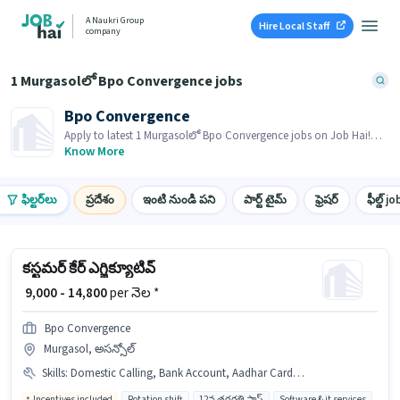
A Naukri Group
Hire Local Staff
company
1 Murgasolలో Bpo Convergence jobs
Bpo Convergence
Apply to latest 1 Murgasolలో Bpo Convergence jobs on Job Hai!
Recruiter is actively hiring in your area.
Know More
ఫిల్టర్‌లు
ప్రదేశం
ఇంటి నుండి పని
పార్ట్ టైమ్
ఫ్రెషర్
ఫీల్డ్ jo
కస్టమర్ కేర్ ఎగ్జిక్యూటివ్
₹ 9,000 - 14,800
per నెల *
Bpo Convergence
Murgasol, అసన్సోల్
Skills
:
Domestic Calling, Bank Account, Aadhar Card, PAN Card
Incentives included
Rotation shift
12వ తరగతి పాస్
Software & it services