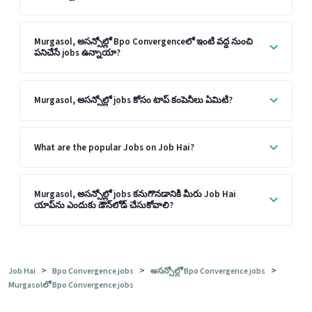
Murgasol, అసన్సోల్లో Bpo Convergenceలో ఇంటి వద్ద నుంచి
పనిచేసే jobs ఉన్నాయా?
Murgasol, అసన్సోల్లో jobs కోసం టాప్ కంపెనీలు ఏమిటి?
What are the popular Jobs on Job Hai?
Murgasol, అసన్సోల్లో jobs కనుగొనడానికి మీరు Job Hai
యాప్‌ను ఎందుకు డౌన్‌లోడ్ చేసుకోవాలి?
>
>
>
Job Hai
Bpo Convergence jobs
అసన్సోల్లో Bpo Convergence jobs
Murgasolలో Bpo Convergence jobs