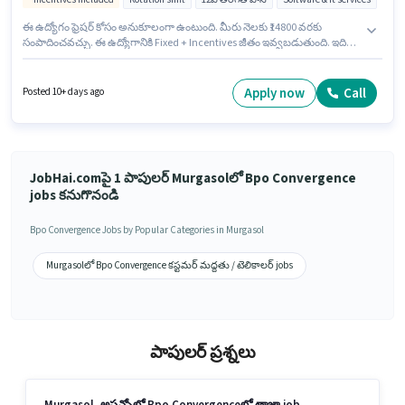
ఈ ఉద్యోగం ఫ్రెషర్ కోసం అనుకూలంగా ఉంటుంది. మీరు నెలకు ₹14800 వరకు
సంపాదించవచ్చు. ఈ ఉద్యోగానికి Fixed + Incentives జీతం ఇవ్వబడుతుంది. ఇది
Full Time / పార్ట్ టైమ్ ఉద్యోగం, ఇందులో Rotation Shift మరియు వారానికి 6 days
working ఉంటాయి. ఈ ఉద్యోగానికి అర్హత పొందేందుకు అభ్యర్థికి Domestic Calling
వంటి నైపుణ్యాలు ఉండాలి. దరఖాస్తుదారులు కనీసం 12వ తరగతి పాస్ డిగ్రీ లేదా
Apply now
Call
Posted 10+ days ago
సర్టిఫికెట్ కలిగి ఉండాలి. హిందీ, బెంగాలీ లో నైపుణ్యం ఉన్నవారికి ప్రాధాన్యత ఇస్తారు.
JobHai.comపై 1 పాపులర్ Murgasolలో Bpo Convergence
jobs కనుగొనండి
Bpo Convergence Jobs by Popular Categories in Murgasol
Murgasolలో Bpo Convergence కస్టమర్ మద్దతు / టెలికాలర్ jobs
పాపులర్ ప్రశ్నలు