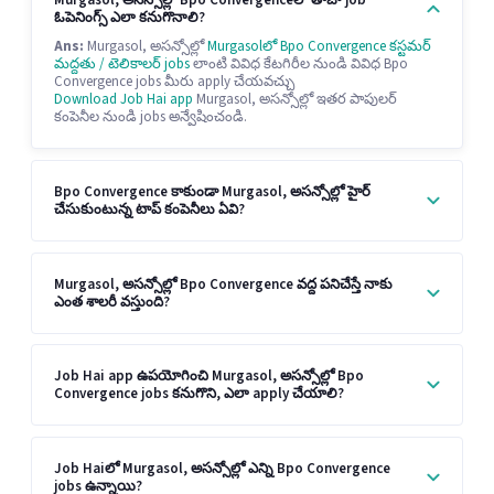
Murgasol, అసన్సోల్లో Bpo Convergenceలో తాజా job
ఓపెనింగ్స్ ఎలా కనుగొనాలి?
Ans:
Murgasol, అసన్సోల్లో
Murgasolలో Bpo Convergence కస్టమర్
మద్దతు / టెలికాలర్ jobs
లాంటి వివిధ కేటగిరీల నుండి వివిధ Bpo
Convergence jobs మీరు apply చేయవచ్చు
Download Job Hai app
Murgasol, అసన్సోల్లో ఇతర పాపులర్
కంపెనీల నుండి jobs అన్వేషించండి.
Bpo Convergence కాకుండా Murgasol, అసన్సోల్లో హైర్
చేసుకుంటున్న టాప్ కంపెనీలు ఏవి?
Murgasol, అసన్సోల్లో Bpo Convergence వద్ద పనిచేస్తే నాకు
ఎంత శాలరీ వస్తుంది?
Job Hai app ఉపయోగించి Murgasol, అసన్సోల్లో Bpo
Convergence jobs కనుగొని, ఎలా apply చేయాలి?
Job Haiలో Murgasol, అసన్సోల్లో ఎన్ని Bpo Convergence
jobs ఉన్నాయి?