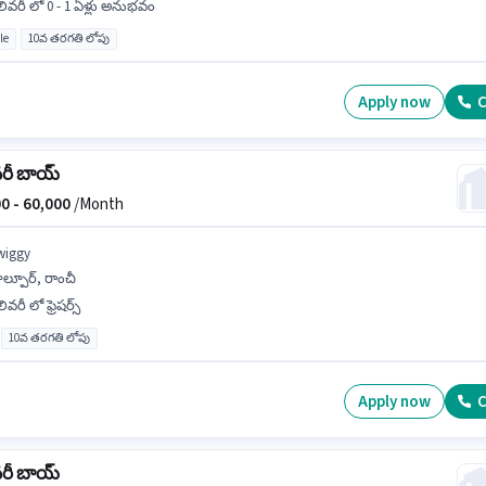
లివరీ లో 0 - 1 ఏళ్లు అనుభవం
le
10వ తరగతి లోపు
Apply now
C
వరీ బాయ్
0 -
60,000
/Month
wiggy
ల్పూర్, రాంచీ
ివరీ లో ఫ్రెషర్స్
10వ తరగతి లోపు
Apply now
C
వరీ బాయ్