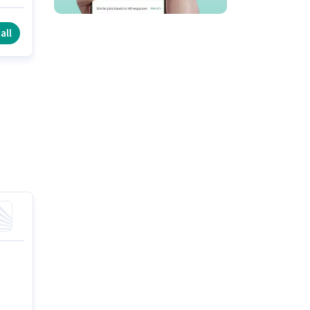
ts
rd,
all