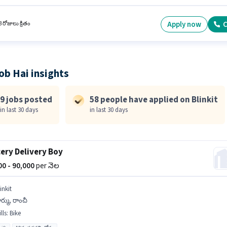
శీలకంగా నియామకం జరుగుతోంది. ఈ ఉద్యోగంలో అదనపు ప్రయోజనాలు Insurance, Medical Benefi
ి. ఈ ఖాళీ హర్ము, రాంచీ లో ఉంది. ఈ ఉద్యోగానికి అవసరమైన డాక్యుమెంట్లు PAN Card, Aadhar Ca
ccount కలిగి ఉండాలి.
Apply now
C
 రోజులు క్రితం
ob Hai insights
9 jobs posted
58 people have applied on Blinkit
in last 30 days
in last 30 days
ery Delivery Boy
000 - 90,000
per నెల
inkit
్ము, రాంచీ
lls
:
Bike