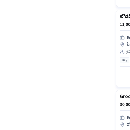
లోడర
11,00
B
పి
శ్
Day
Groc
30,00
B
డ