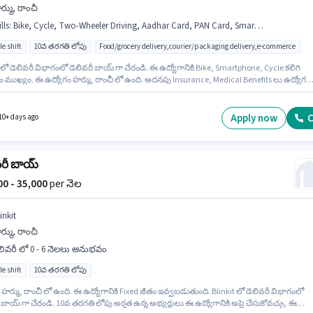
్ము, రాంచీ
lls
:
Bike, Cycle, Two-Wheeler Driving, Aadhar Card, PAN Card, Smartphone
le shift
10వ తరగతి లోపు
Food/grocery delivery,courier/packaging delivery,e-commerce
 లో డెలివరీ విభాగంలో డెలివరీ బాయ్ గా చేరండి. ఈ ఉద్యోగానికి Bike, Smartphone, Cycle కలిగి
ముఖ్యం. ఈ ఉద్యోగం హర్ము, రాంచీ లో ఉంది. అదనపు Insurance, Medical Benefits లు ఉద్యోగ
 మరియు కంపెనీ పాలసీలపై ఆధారపడి ఇప్పించబడతాయి. ఈ ఉద్యోగానికి 10వ తరగతి లోపు అర్హత ఉన్
ులు దరఖాస్తు చేయవచ్చు. ఈ ఉద్యోగానికి అర్హత పొందేందుకు అభ్యర్థికి Two-Wheeler Driving వంటి
యాలు ఉండాలి.
Apply now
C
10+ days ago
వరీ బాయ్
000 - 35,000
per నెల
inkit
్ము, రాంచీ
లివరీ లో 0 - 6 నెలలు అనుభవం
le shift
10వ తరగతి లోపు
హర్ము, రాంచీ లో ఉంది. ఈ ఉద్యోగానికి Fixed జీతం ఇవ్వబడుతుంది. Blinkit లో డెలివరీ విభాగంలో
 బాయ్ గా చేరండి. 10వ తరగతి లోపు అర్హత ఉన్న అభ్యర్థులు ఈ ఉద్యోగానికి అప్లై చేసుకోవచ్చు. ఈ