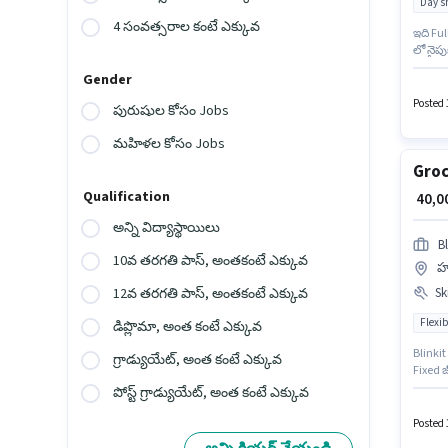
Day sh
4 సంవత్సరాల కంటే ఎక్కువ
ఇది Ful
లో నైపు
క్రియా
Gender
సంవత్స
ఈ ఉద్య
Posted 
పురుషుల కోసం Jobs
మహిళల కోసం Jobs
Groc
Qualification
₹ 40,
అన్ని విద్యాస్థాయిలు
Bl
10వ తరగతి పాస్, అంతకంటే ఎక్కువ
హర
Ski
12వ తరగతి పాస్, అంతకంటే ఎక్కువ
Flexib
డిప్లొమా, అంత కంటే ఎక్కువ
Blinkit
గ్రాడ్యుయేట్, అంత కంటే ఎక్కువ
Fixed జ
ఉండటం 
పోస్ట్ గ్రాడ్యుయేట్, అంత కంటే ఎక్కువ
ఉద్యోగ
Posted 