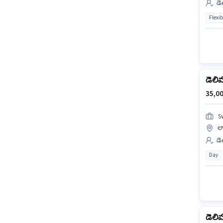
డె
Flexib
డెలి
35,00
S
లా
డెల
Day
డెలి