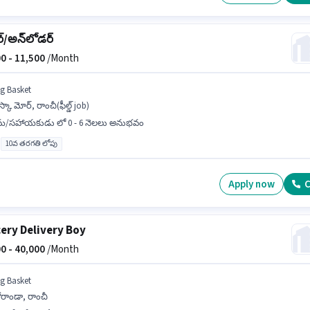
్/అన్‌లోడర్
0 -
11,500
/Month
ig Basket
స్కా మోర్, రాంచీ(ఫీల్డ్ job)
రమ/సహాయకుడు లో 0 - 6 నెలలు అనుభవం
10వ తరగతి లోపు
Apply now
C
ery Delivery Boy
0 -
40,000
/Month
ig Basket
ోరాండా, రాంచీ