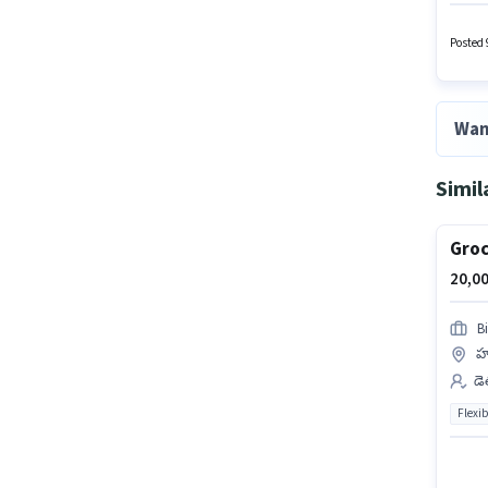
ఉద్యోగ
Posted 9
Wan
Simil
Groc
20,00
B
హర
డె
Flexib