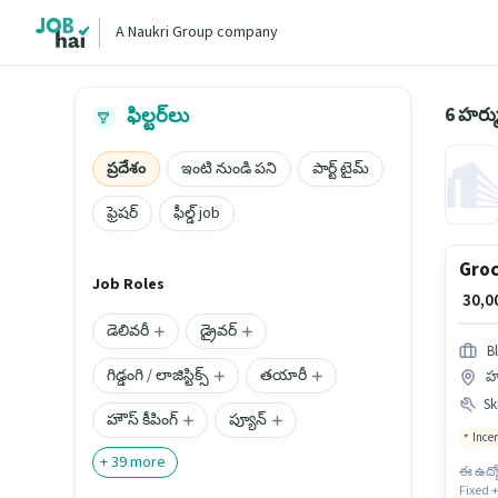
A Naukri Group company
6 హర్మ
ఫిల్టర్‌లు
ప్రదేశం
ఇంటి నుండి పని
పార్ట్ టైమ్
ఫ్రెషర్
ఫీల్డ్ job
Groc
Job Roles
₹ 30,
డెలివరీ
డ్రైవర్
Bl
గిడ్డంగి / లాజిస్టిక్స్
తయారీ
హర
Ski
హౌస్ కీపింగ్
ప్యూన్
Ince
+
39
more
ఈ ఉద్య
Fixed +