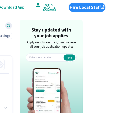
Login
Hire Local Staff
Download App
చేయండి
Stay updated with
your job applies
Ratings
Apply on jobs on the go and recieve
all your job application updates
Get
app
ి