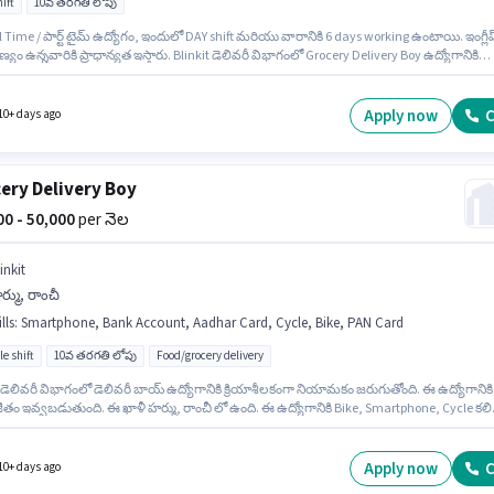
ift
10వ తరగతి లోపు
l Time / పార్ట్ టైమ్ ఉద్యోగం, ఇందులో DAY shift మరియు వారానికి 6 days working ఉంటాయి. ఇంగ్లీష
ణ్యం ఉన్నవారికి ప్రాధాన్యత ఇస్తారు. Blinkit డెలివరీ విభాగంలో Grocery Delivery Boy ఉద్యోగానికి
శీలకంగా నియామకం జరుగుతోంది. ఈ ఉద్యోగానికి Bike కలిగి ఉండటం ముఖ్యం. ఈ ఉద్యోగం 0 - 6 ఏళ్లు
రాల అనుభవం ఉన్న వారికి కోసం అనుకూలంగా ఉంటుంది. మీరు నెలకు ₹90000 వరకు సంపాదించవచ్చు
ోగానికి Fixed జీతం ఇవ్వబడుతుంది.
Apply now
C
10+ days ago
ery Delivery Boy
000 - 50,000
per నెల
inkit
్ము, రాంచీ
lls
:
Smartphone, Bank Account, Aadhar Card, Cycle, Bike, PAN Card
le shift
10వ తరగతి లోపు
Food/grocery delivery
 డెలివరీ విభాగంలో డెలివరీ బాయ్ ఉద్యోగానికి క్రియాశీలకంగా నియామకం జరుగుతోంది. ఈ ఉద్యోగానికి
ీతం ఇవ్వబడుతుంది. ఈ ఖాళీ హర్ము, రాంచీ లో ఉంది. ఈ ఉద్యోగానికి Bike, Smartphone, Cycle కలిగ
ముఖ్యం. ఈ ఉద్యోగానికి 10వ తరగతి లోపు అర్హత ఉన్న అభ్యర్థులు దరఖాస్తు చేయవచ్చు. ఈ
ానికి ముఖ్యమైన డాక్యుమెంట్లు PAN Card, Aadhar Card, Bank Account అవసరం.
Apply now
C
10+ days ago