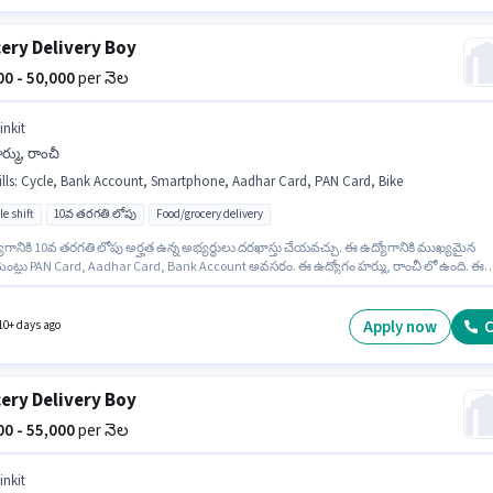
ery Delivery Boy
000 - 50,000
per నెల
inkit
్ము, రాంచీ
lls
:
Cycle, Bank Account, Smartphone, Aadhar Card, PAN Card, Bike
le shift
10వ తరగతి లోపు
Food/grocery delivery
ోగానికి 10వ తరగతి లోపు అర్హత ఉన్న అభ్యర్థులు దరఖాస్తు చేయవచ్చు. ఈ ఉద్యోగానికి ముఖ్యమైన
మెంట్లు PAN Card, Aadhar Card, Bank Account అవసరం. ఈ ఉద్యోగం హర్ము, రాంచీ లో ఉంది. ఈ
ానికి Fixed జీతం అందుబాటులో ఉంది. ఈ ఉద్యోగం 0 - 6 నెలలు సంవత్సరాల అనుభవం ఉన్న వారికి
నెల జీతం ₹50000 ఉంటుంది. ఈ ఉద్యోగానికి Bike, Smartphone, Cycle కలిగి ఉండటం ముఖ్యం.
Apply now
C
10+ days ago
ery Delivery Boy
000 - 55,000
per నెల
inkit