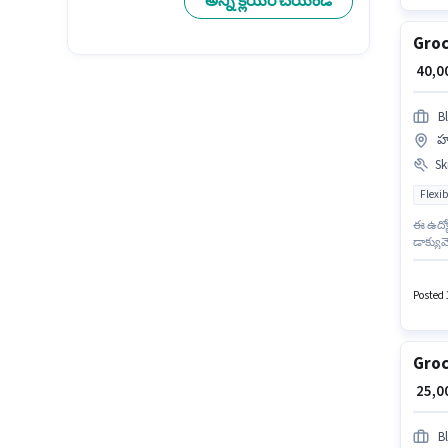
అన్ని క్లియర్ చేయండి
Groc
₹ 40,
Bl
హర
Ski
Flexib
ఈ ఉద్య
డాక్యు
ఉద్యోగ
కోసం, 
Posted 
Groc
₹ 25,
Bl