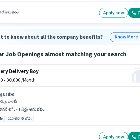
ం 0 - 6 నెలలు సంవత్సరాల అనుభవం ఉన్న వారికి కోసం, నెల జీతం ₹35000 ఉంటుంది.
Apply now
C
 రోజులు క్రితం
t to know about all the company benefits?
Know More
ar Job Openings almost matching your search
ery Delivery Boy
0 -
30,000
/Month
ig Basket
్ము, రాంచీ
లివరీ లో 0 - 1 ఏళ్లు అనుభవం
le
10వ తరగతి లోపు
Apply now
C