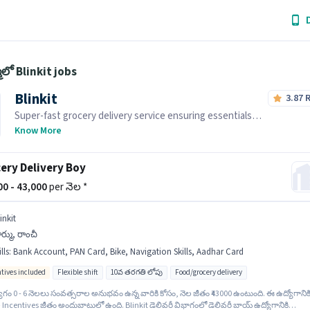
ులో Blinkit jobs
Blinkit
3.87
Super-fast grocery delivery service ensuring essentials
reach you within minutes.
Know More
ery Delivery Boy
000 - 43,000
per నెల *
inkit
్ము, రాంచీ
lls
:
Bank Account, PAN Card, Bike, Navigation Skills, Aadhar Card
ntives included
Flexible shift
10వ తరగతి లోపు
Food/grocery delivery
ోగం 0 - 6 నెలలు సంవత్సరాల అనుభవం ఉన్న వారికి కోసం, నెల జీతం ₹43000 ఉంటుంది. ఈ ఉద్యోగానిక
 Incentives జీతం అందుబాటులో ఉంది. Blinkit డెలివరీ విభాగంలో డెలివరీ బాయ్ ఉద్యోగానికి