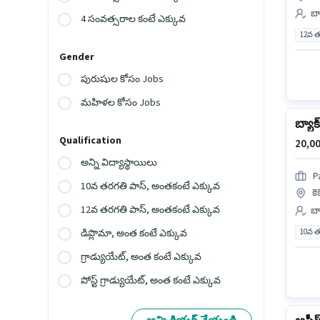
బ్
4 సంవత్సరాల కంటే ఎక్కువ
12వ త
Gender
పురుషుల కోసం Jobs
మహిళల కోసం Jobs
బ్యాక
Qualification
20,00
అన్ని విద్యాస్థాయిలు
P
10వ తరగతి పాస్, అంతకంటే ఎక్కువ
కె
12వ తరగతి పాస్, అంతకంటే ఎక్కువ
బ్
10వ త
డిప్లొమా, అంత కంటే ఎక్కువ
గ్రాడ్యుయేట్, అంత కంటే ఎక్కువ
పోస్ట్ గ్రాడ్యుయేట్, అంత కంటే ఎక్కువ