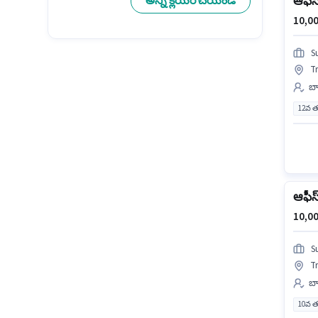
ఆఫీస్
అన్ని క్లియర్ చేయండి
10,00
S
Tr
బ్
12వ త
ఆఫీస్
10,00
S
Tr
బ్
10వ త