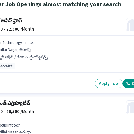
ar Job Openings almost matching your search
 ఆఫీస్ స్టాఫ్
0 -
22,500
/Month
sr Technology Limited
illai Nagar, తిరుచ్చి
ాక్ ఆఫీస్ / డేటా ఎంట్రీ లో ఫ్రెషర్స్
రగతి పాస్
Apply now
C
ండ్ ఎగ్జిక్యూటివ్
0 -
26,500
/Month
ocus Infotech
illai Nagar, తిరుచ్చి