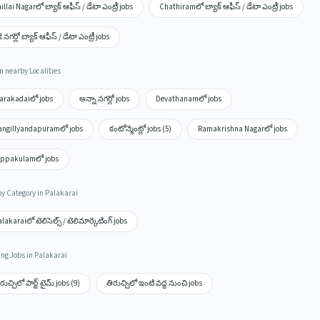
illai Nagarలో బ్యాక్ ఆఫీస్ / డేటా ఎంట్రీ jobs
Chathiramలో బ్యాక్ ఆఫీస్ / డేటా ఎంట్రీ jobs
కె నగర్లో బ్యాక్ ఆఫీస్ / డేటా ఎంట్రీ jobs
n nearby Localities
arakadaiలో jobs
అన్నా నగర్లో jobs
Devathanamలో jobs
angillyandapuramలో jobs
కంటోన్మెంట్లో jobs (5)
Ramakrishna Nagarలో jobs
eppakulamలో jobs
by Category in Palakarai
lakaraiలో టెలిసెల్స్ / టెలిమార్కెటింగ్ jobs
ing Jobs in Palakarai
రుచ్చిలో పార్ట్ టైమ్ jobs (9)
తిరుచ్చిలో ఇంటి వద్ద నుంచి jobs