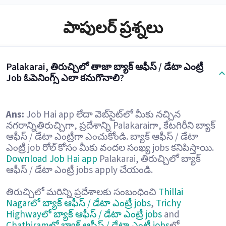
పాపులర్ ప్రశ్నలు
Palakarai, తిరుచ్చిలో తాజా బ్యాక్ ఆఫీస్ / డేటా ఎంట్రీ
Job ఓపెనింగ్స్ ఎలా కనుగొనాలి?
Ans:
Job Hai app లేదా వెబ్‌సైట్‌లో మీకు నచ్చిన
నగరాన్నితిరుచ్చిగా, ప్రదేశాన్ని Palakaraiగా, కేటగిరీని బ్యాక్
ఆఫీస్ / డేటా ఎంట్రీగా ఎంచుకోండి. బ్యాక్ ఆఫీస్ / డేటా
ఎంట్రీ job రోల్ కోసం మీకు వందల సంఖ్య jobs కనిపిస్తాయి.
Download Job Hai app
Palakarai, తిరుచ్చిలో బ్యాక్
ఆఫీస్ / డేటా ఎంట్రీ jobs apply చేయండి.
తిరుచ్చిలో మరిన్ని ప్రదేశాలకు సంబంధించి
Thillai
Nagarలో బ్యాక్ ఆఫీస్ / డేటా ఎంట్రీ jobs
,
Trichy
Highwayలో బ్యాక్ ఆఫీస్ / డేటా ఎంట్రీ jobs
and
Chathiramలో బ్యాక్ ఆఫీస్ / డేటా ఎంట్రీ jobs
లో