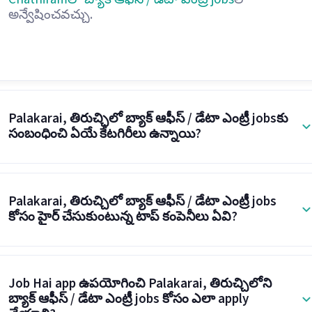
అన్వేషించవచ్చు.
Palakarai, తిరుచ్చిలో బ్యాక్ ఆఫీస్ / డేటా ఎంట్రీ jobsకు
సంబంధించి ఏయే కేటగిరీలు ఉన్నాయి?
Palakarai, తిరుచ్చిలో బ్యాక్ ఆఫీస్ / డేటా ఎంట్రీ jobs
కోసం హైర్ చేసుకుంటున్న టాప్ కంపెనీలు ఏవి?
Job Hai app ఉపయోగించి Palakarai, తిరుచ్చిలోని
బ్యాక్ ఆఫీస్ / డేటా ఎంట్రీ jobs కోసం ఎలా apply