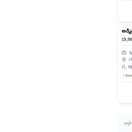
అడ్మిన
15,00
S
Ch
రి
Ince
బ్యాక్