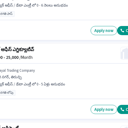
యాక్ ఆఫీస్ / డేటా ఎంట్రీ లో 0 - 6 నెలలు అనుభవం
రగతి పాస్
Apply now
C
్ ఆఫీస్ ఎగ్జిక్యూటివ్
0 -
25,000
/Month
ayal Trading Company
కె నగర్, తిరుచ్చి
యాక్ ఆఫీస్ / డేటా ఎంట్రీ లో 0 - 5 ఏళ్లు అనుభవం
రగతి లోపు
Apply now
C