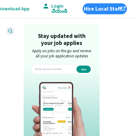
Login
Hire Local Staff
Download App
చేయండి
Stay updated with
your job applies
Apply on jobs on the go and recieve
all your job application updates
Get
app