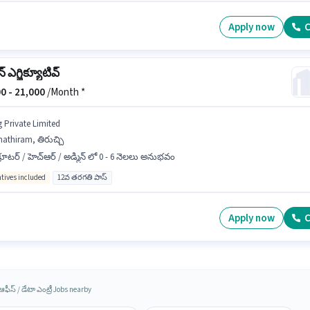
Apply now
C
్ ఎగ్జిక్యూటివ్
0 -
21,000
/Month *
g Private Limited
athiram, తిరుచ్చి
క్రూటర్ / హెచ్ఆర్ / అడ్మిన్ లో 0 - 6 నెలలు అనుభవం
ntives included
12వ తరగతి పాస్
Apply now
C
 ఆఫీస్ / డేటా ఎంట్రీ Jobs nearby