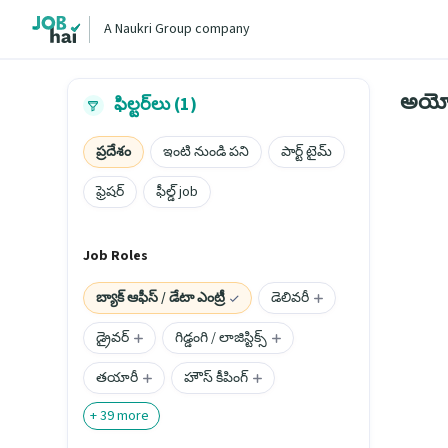
A Naukri Group company
అయ్య
ఫిల్టర్‌లు (1)
ప్రదేశం
ఇంటి నుండి పని
పార్ట్ టైమ్
ఫ్రెషర్
ఫీల్డ్ job
Job Roles
బ్యాక్ ఆఫీస్ / డేటా ఎంట్రీ
డెలివరీ
డ్రైవర్
గిడ్డంగి / లాజిస్టిక్స్
తయారీ
హౌస్ కీపింగ్
+
39
more