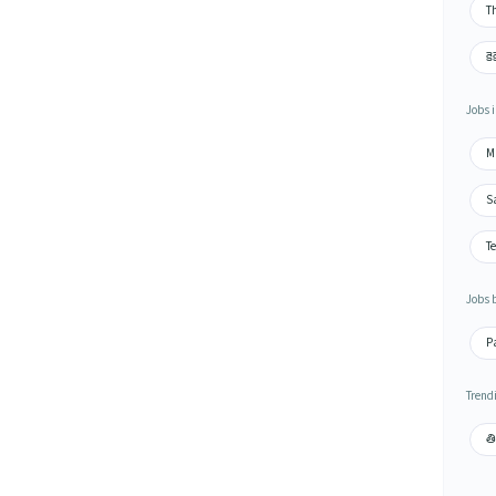
Th
కె
Jobs i
M
S
T
Jobs 
Pa
Trend
తి