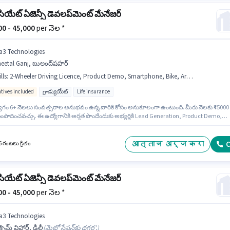
ియేట్ ఏజెన్సీ డెవలప్‌మెంట్ మేనేజర్
000 - 45,000
per నెల *
a3 Technologies
heetal Ganj, బులంద్‌షహర్
lls
:
2-Wheeler Driving Licence, Product Demo, Smartphone, Bike, Area Knowledge, Bank Account, PAN Card, Lead Generation, Aadhar Card, Wiring
ntives included
గ్రాడ్యుయేట్
Life insurance
ోగం 6+ నెలలు సంవత్సరాల అనుభవం ఉన్న వారికి కోసం అనుకూలంగా ఉంటుంది. మీరు నెలకు ₹45000
ంపాదించవచ్చు. ఈ ఉద్యోగానికి అర్హత పొందేందుకు అభ్యర్థికి Lead Generation, Product Demo,
 Area Knowledge వంటి నైపుణ్యాలు ఉండాలి. ఈ ఉద్యోగానికి అభ్యర్థులు తప్పనిసరిగా గ్రాడ్యుయేట్
సర్టిఫికెట్ కలిగి ఉండాలి. ఈ ఉద్యోగానికి Fixed + Incentives జీతం అందుబాటులో ఉంది. ఈ ఖాళీ Sheeta
బులంద్‌షహర్ లో ఉంది. ఈ ఉద్యోగంలో అదనపు ప్రయోజనాలు Insurance, PF, Medical Benefits
आत्ताच अर्ज करा
C
6 గంటలు క్రితం
ి.
ియేట్ ఏజెన్సీ డెవలప్‌మెంట్ మేనేజర్
000 - 45,000
per నెల *
a3 Technologies
్చిమ్ విహార్, ఢిల్లీ
(
మెట్రో స్టేషన్‌కు దగ్గర',
)