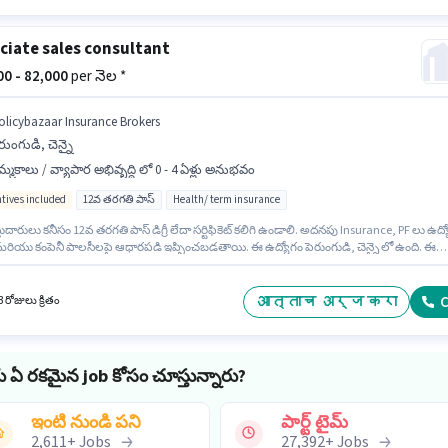
ciate sales consultant
000 - 82,000
per నెల *
olicybazaar Insurance Brokers
రుంగుడి, చెన్నై
్మకాలు / వ్యాపార అభివృద్ధి లో 0 - 4 ఏళ్లు అనుభవం
ntives included
12వ తరగతి పాస్
Health/ term insurance
ుదారులు కనీసం 12వ తరగతి పాస్ డిగ్రీ లేదా సర్టిఫికెట్ కలిగి ఉండాలి. అదనపు Insurance, PF లు ఉద్
 మరియు కంపెనీ పాలసీలపై ఆధారపడి ఇప్పించబడతాయి. ఈ ఉద్యోగం పెరుంగుడి, చెన్నై లో ఉంది. ఈ
ానికి Fixed + Incentives జీతం అందుబాటులో ఉంది. ఈ ఉద్యోగం 0 - 4 ఏళ్లు సంవత్సరాల అనుభవం
రికి కోసం, నెల జీతం ₹82000 ఉంటుంది. Policybazaar Insurance Brokers అమ్మకాలు / వ్యాపార
ధి విభాగంలో Associate sales consultant ఉద్యోగానికి క్రియాశీలకంగా నియామకం జరుగుతోంది.
आत्ताच अर्ज करा
C
 రోజులు క్రితం
ు ఏ రకమైన job కోసం చూస్తున్నారు?
ఇంటి నుండి పని
పార్ట్ టైమ్
2,611
+
Jobs
27,392
+
Jobs