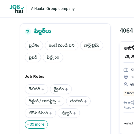
A Naukri Group company
4064
ఫిల్టర్‌లు
ప్రదేశం
ఇంటి నుండి పని
పార్ట్ టైమ్
అసోస
₹ 28,
ఫ్రెషర్
ఫీల్డ్ job
S
Job Roles
జ
అమ
డెలివరీ
డ్రైవర్
Ince
గిడ్డంగి / లాజిస్టిక్స్
తయారీ
ఈ ఉద్యో
Fixed 
హౌస్ కీపింగ్
ప్యూన్
Insuran
చేరండి. 
Posted 
+
39
more