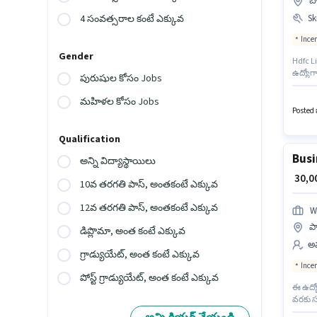
బా
Ski
4 సంవత్సరాల కంటే ఎక్కువ
Ince
Gender
Hdfc L
ఉద్యోగ
పురుషుల కోసం Jobs
ఈ ఖాళీ 
Genera
మహిళల కోసం Jobs
కోసం అ
Posted ఒ
తరగతి పా
Qualification
Busi
అన్ని విద్యాస్థాయిలు
₹ 30,
10వ తరగతి పాస్, అంతకంటే ఎక్కువ
12వ తరగతి పాస్, అంతకంటే ఎక్కువ
W
పా
డిప్లొమా, అంత కంటే ఎక్కువ
అమ
గ్రాడ్యుయేట్, అంత కంటే ఎక్కువ
Ince
పోస్ట్ గ్రాడ్యుయేట్, అంత కంటే ఎక్కువ
ఈ ఉద్య
వరకు స
Innova