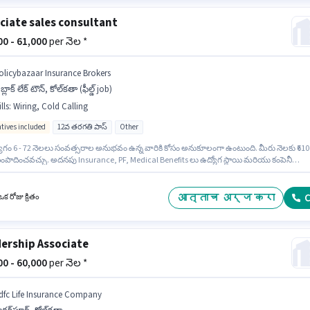
ciate sales consultant
000 - 61,000
per నెల *
olicybazaar Insurance Brokers
బ్లాక్ లేక్ టౌన్, కోల్‌కతా (ఫీల్డ్ job)
lls
:
Wiring, Cold Calling
ntives included
12వ తరగతి పాస్
Other
ోగం 6 - 72 నెలలు సంవత్సరాల అనుభవం ఉన్న వారికి కోసం అనుకూలంగా ఉంటుంది. మీరు నెలకు ₹610
ంపాదించవచ్చు. అదనపు Insurance, PF, Medical Benefits లు ఉద్యోగ స్థాయి మరియు కంపెనీ
ై ఆధారపడి ఇప్పించబడతాయి. ఈ ఉద్యోగం ఏ బ్లాక్ లేక్ టౌన్, కోల్‌కతా లో ఉంది. ఈ ఉద్యోగానికి అర్హ
ుకు అభ్యర్థికి Cold Calling, Wiring వంటి నైపుణ్యాలు ఉండాలి. Policybazaar Insurance Brokers
ు / వ్యాపార అభివృద్ధి విభాగంలో Associate sales consultant గా చేరండి. ఈ ఉద్యోగానికి Fixed +
आत्ताच अर्ज करा
C
క రోజు క్రితం
ives జీతం అందుబాటులో ఉంది.
ership Associate
000 - 60,000
per నెల *
dfc Life Insurance Company