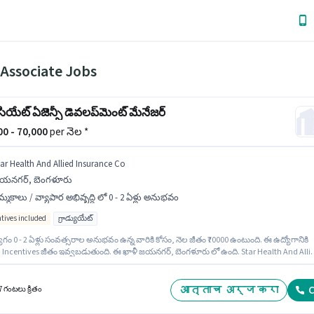
 Associate Jobs
ియేట్ ఏజెన్సీ డెవలప్‌మెంట్ మేనేజర్
000 - 70,000
per నెల *
tar Health And Allied Insurance Co
యనగర్, బెంగళూరు
్మకాలు / వ్యాపార అభివృద్ధి లో 0 - 2 ఏళ్లు అనుభవం
ntives included
గ్రాడ్యుయేట్
గం 0 - 2 ఏళ్లు సంవత్సరాల అనుభవం ఉన్న వారికి కోసం, నెల జీతం ₹70000 ఉంటుంది. ఈ ఉద్యోగానికి
+ Incentives జీతం ఇవ్వబడుతుంది. ఈ ఖాళీ జయనగర్, బెంగళూరు లో ఉంది. Star Health And Alli
ce Co లో అమ్మకాలు / వ్యాపార అభివృద్ధి విభాగంలో అసోసియేట్ ఏజెన్సీ డెవలప్‌మెంట్ మేనేజర్ గా
ఈ ఉద్యోగానికి అభ్యర్థులు తప్పనిసరిగా గ్రాడ్యుయేట్ డిగ్రీ/సర్టిఫికెట్ కలిగి ఉండాలి.
आत्ताच अर्ज करा
C
7 గంటలు క్రితం