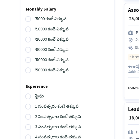
Monthly Salary
Asso
₹ 25,
₹ 5000 కంటే ఎక్కువ
₹ 10000 కంటే ఎక్కువ
P
₹ 20000 కంటే ఎక్కువ
ఏ 
Ski
₹ 30000 కంటే ఎక్కువ
Ince
₹ 40000 కంటే ఎక్కువ
ఈ ఉద్య
₹ 50000 కంటే ఎక్కువ
వరకు స
పాలసీలప
పొందేంద
Experience
లో అమ్మకాల
Posted ఒ
Incent
ఫ్రెషర్
1 సంవత్సరం కంటే తక్కువ
Lead
2 సంవత్సరాల కంటే తక్కువ
₹ 18,
3 సంవత్సరాల కంటే తక్కువ
H
4 సంవత్సరాల కంటే తక్కువ