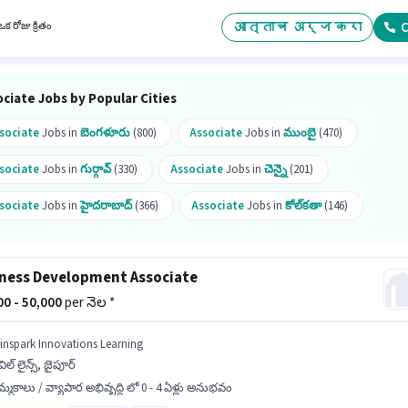
ానికి క్రియాశీలకంగా నియామకం జరుగుతోంది. ఈ ఉద్యోగంలో అదనపు ప్రయోజనాలు Meal, PF ఉన్నాయ
ార్క్ స్ట్రీట్, కోల్‌కతా లో ఉంది. ఈ ఉద్యోగానికి అభ్యర్థులు తప్పనిసరిగా గ్రాడ్యుయేట్ డిగ్రీ/సర్టిఫికెట్ కలి
आत्ताच अर्ज करा
C
క రోజు క్రితం
.
ciate Jobs by Popular Cities
sociate
Jobs in
బెంగళూరు
(800)
Associate
Jobs in
ముంబై
(470)
sociate
Jobs in
గుర్గావ్
(330)
Associate
Jobs in
చెన్నై
(201)
sociate
Jobs in
హైదరాబాద్
(366)
Associate
Jobs in
కోల్‌కతా
(146)
sociate
Jobs in
పూనే
(170)
Associate
Jobs in
కోయంబత్తూరు
(70)
ness Development Associate
sociate
Jobs in
ఢిల్లీ
(89)
000 - 50,000
per నెల *
inspark Innovations Learning
విల్ లైన్స్, జైపూర్
్మకాలు / వ్యాపార అభివృద్ధి లో 0 - 4 ఏళ్లు అనుభవం