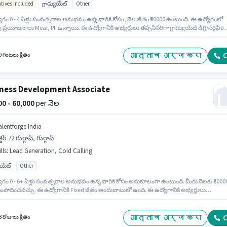
ntives included
గ్రాడ్యుయేట్
Other
ోగం 0 - 4 ఏళ్లు సంవత్సరాల అనుభవం ఉన్న వారికి కోసం, నెల జీతం ₹50000 ఉంటుంది. ఈ ఉద్యోగంలో
్రయోజనాలు Meal, PF ఉన్నాయి. ఈ ఉద్యోగానికి అభ్యర్థులు తప్పనిసరిగా గ్రాడ్యుయేట్ డిగ్రీ/సర్టిఫికెట
ండాలి. ఈ ఉద్యోగానికి Fixed + Incentives జీతం అందుబాటులో ఉంది. ఈ ఉద్యోగం సివిల్ లైన్స్, జైపూ
ి. Winspark Innovations Learning అమ్మకాలు / వ్యాపార అభివృద్ధి విభాగంలో Business
pment Associate ఉద్యోగానికి క్రియాశీలకంగా నియామకం జరుగుతోంది.
आत्ताच अर्ज करा
C
9 గంటలు క్రితం
ness Development Associate
000 - 60,000
per నెల
alentforge India
క్టర్ 72 గుర్గావ్, గుర్గావ్
lls
:
Lead Generation, Cold Calling
యుయేట్
Other
ోగం 0 - 6+ ఏళ్లు సంవత్సరాల అనుభవం ఉన్న వారికి కోసం అనుకూలంగా ఉంటుంది. మీరు నెలకు ₹6000
ంపాదించవచ్చు. ఈ ఉద్యోగానికి Fixed జీతం అందుబాటులో ఉంది. ఈ ఉద్యోగానికి అభ్యర్థులు
ిగా గ్రాడ్యుయేట్ డిగ్రీ/సర్టిఫికెట్ కలిగి ఉండాలి. ఈ ఉద్యోగానికి అర్హత పొందేందుకు అభ్యర్థికి Cold
, Lead Generation వంటి నైపుణ్యాలు ఉండాలి. ఈ ఖాళీ సెక్టర్ 72 గుర్గావ్, గుర్గావ్ లో ఉంది.
orge India లో అమ్మకాలు / వ్యాపార అభివృద్ధి విభాగంలో Business Development Associate గా
आत्ताच अर्ज करा
C
 రోజులు క్రితం