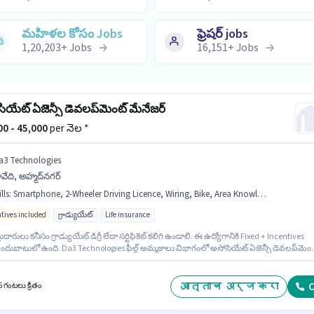
మహిళల కోసం Jobs
ఫ్రెషర్ jobs
1,20,203
+
Jobs
16,151
+
Jobs
ియేట్ ఏజెన్సీ డెవలప్‌మెంట్ మేనేజర్
000 - 45,000
per నెల *
a3 Technologies
వేది, అహ్మద్‌నగర్
lls
:
Smartphone, 2-Wheeler Driving Licence, Wiring, Bike, Area Knowledge, PAN Card, Bank Account, Product Demo, Lead Generation, Aadhar Card
ntives included
గ్రాడ్యుయేట్
Life insurance
ుదారులు కనీసం గ్రాడ్యుయేట్ డిగ్రీ లేదా సర్టిఫికెట్ కలిగి ఉండాలి. ఈ ఉద్యోగానికి Fixed + Incentives
ందుబాటులో ఉంది. Da3 Technologies ఫీల్డ్ అమ్మకాలు విభాగంలో అసోసియేట్ ఏజెన్సీ డెవలప్‌మెంట
 ఉద్యోగానికి క్రియాశీలకంగా నియామకం జరుగుతోంది. ఈ ఉద్యోగానికి ముఖ్యమైన డాక్యుమెంట్లు PAN
Aadhar Card, 2-Wheeler Driving Licence, Bank Account అవసరం. ఈ ఉద్యోగం 6+ నెలలు
రాల అనుభవం ఉన్న వారికి కోసం అనుకూలంగా ఉంటుంది. మీరు నెలకు ₹45000 వరకు సంపాదించవచ్చు
आत्ताच अर्ज करा
C
6 గంటలు క్రితం
Insurance, PF, Medical Benefits లు ఉద్యోగ స్థాయి మరియు కంపెనీ పాలసీలపై ఆధారపడి
ంచబడతాయి.