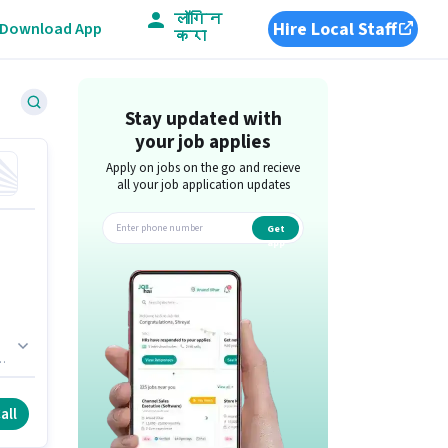
लॉगिन
Hire Local Staff
Download App
करा
Stay updated with
your job applies
Apply on jobs on the go and recieve
all your job application updates
Get
app
ed
all