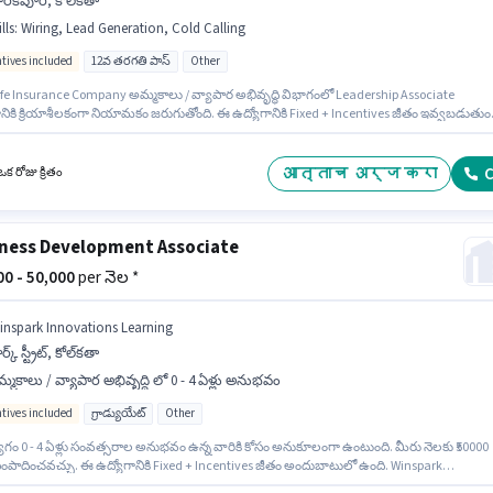
రక్‌పూర్, కోల్‌కతా
lls
:
Wiring, Lead Generation, Cold Calling
ntives included
12వ తరగతి పాస్
Other
ife Insurance Company అమ్మకాలు / వ్యాపార అభివృద్ధి విభాగంలో Leadership Associate
ానికి క్రియాశీలకంగా నియామకం జరుగుతోంది. ఈ ఉద్యోగానికి Fixed + Incentives జీతం ఇవ్వబడుతుంద
బారక్‌పూర్, కోల్‌కతా లో ఉంది. ఈ ఉద్యోగానికి అర్హత పొందేందుకు అభ్యర్థికి Cold Calling, Lead
tion, Wiring వంటి నైపుణ్యాలు ఉండాలి. ఈ ఉద్యోగం 0 - 6+ ఏళ్లు సంవత్సరాల అనుభవం ఉన్న వారికి
నుకూలంగా ఉంటుంది. మీరు నెలకు ₹60000 వరకు సంపాదించవచ్చు. దరఖాస్తుదారులు కనీసం 12వ
आत्ताच अर्ज करा
C
క రోజు క్రితం
స్ డిగ్రీ లేదా సర్టిఫికెట్ కలిగి ఉండాలి.
ness Development Associate
000 - 50,000
per నెల *
inspark Innovations Learning
ర్క్ స్ట్రీట్, కోల్‌కతా
్మకాలు / వ్యాపార అభివృద్ధి లో 0 - 4 ఏళ్లు అనుభవం
ntives included
గ్రాడ్యుయేట్
Other
ోగం 0 - 4 ఏళ్లు సంవత్సరాల అనుభవం ఉన్న వారికి కోసం అనుకూలంగా ఉంటుంది. మీరు నెలకు ₹50000
ంపాదించవచ్చు. ఈ ఉద్యోగానికి Fixed + Incentives జీతం అందుబాటులో ఉంది. Winspark
tions Learning అమ్మకాలు / వ్యాపార అభివృద్ధి విభాగంలో Business Development Associate