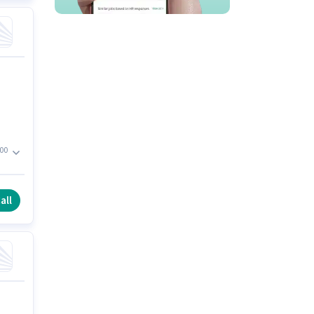
00
త
all