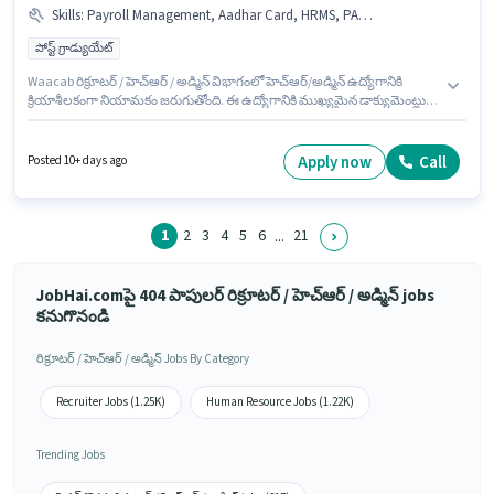
Skills
:
Payroll Management, Aadhar Card, HRMS, PAN Card, Computer Knowledge
పోస్ట్ గ్రాడ్యుయేట్
Waacab రిక్రూటర్ / హెచ్ఆర్ / అడ్మిన్ విభాగంలో హెచ్ఆర్/అడ్మిన్ ఉద్యోగానికి
క్రియాశీలకంగా నియామకం జరుగుతోంది. ఈ ఉద్యోగానికి ముఖ్యమైన డాక్యుమెంట్లు
PAN Card, Aadhar Card అవసరం. ఈ ఉద్యోగం సెక్టర్-1 గాంధీనగర్, అహ్మదాబాద్
లో ఉంది. ఈ ఉద్యోగానికి అభ్యర్థి వద్ద Computer Knowledge, Payroll
Management, HRMS ఉండాలి. ఈ ఉద్యోగం 3 - 6+ ఏళ్లు సంవత్సరాల అనుభవం
Apply now
Call
Posted 10+ days ago
ఉన్న వారికి కోసం అనుకూలంగా ఉంటుంది. మీరు నెలకు ₹50000 వరకు
సంపాదించవచ్చు. ఈ ఉద్యోగంలో అదనపు ప్రయోజనాలు PF ఉన్నాయి.
1
2
3
4
5
6
21
...
JobHai.comపై 404 పాపులర్ రిక్రూటర్ / హెచ్ఆర్ / అడ్మిన్ jobs
కనుగొనండి
రిక్రూటర్ / హెచ్ఆర్ / అడ్మిన్ Jobs By Category
Recruiter Jobs (1.25K)
Human Resource Jobs (1.22K)
Trending Jobs