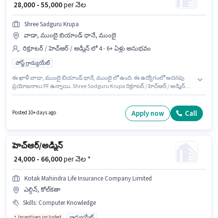
₹ 28,000 - 55,000
per నెల
Shree Sadguru Krupa
వాడా, ముంబై బియాండ్ థానే, ముంబై
రిక్రూటర్ / హెచ్ఆర్ / అడ్మిన్ లో 4 - 6+ ఏళ్లు అనుభవం
పోస్ట్ గ్రాడ్యుయేట్
ఈ ఖాళీ వాడా, ముంబై బియాండ్ థానే, ముంబై లో ఉంది. ఈ ఉద్యోగంలో అదనపు
ప్రయోజనాలు PF ఉన్నాయి. Shree Sadguru Krupa రిక్రూటర్ / హెచ్ఆర్ / అడ్మిన్
విభాగంలో హెచ్ఆర్/అడ్మిన్ ఉద్యోగానికి క్రియాశీలకంగా నియామకం జరుగుతోంది. ఈ
ఉద్యోగానికి Fixed జీతం అందుబాటులో ఉంది. దరఖాస్తుదారులు కనీసం పోస్ట్
గ్రాడ్యుయేట్ డిగ్రీ లేదా సర్టిఫికెట్ కలిగి ఉండాలి. ఈ ఉద్యోగం 4 - 6+ ఏళ్లు సంవత్సరాల
Apply now
Call
Posted 10+ days ago
అనుభవం ఉన్న వారికి కోసం అనుకూలంగా ఉంటుంది. మీరు నెలకు ₹55000 వరకు
సంపాదించవచ్చు.
హెచ్ఆర్/అడ్మిన్
₹ 24,000 - 66,000
per నెల *
Kotak Mahindra Life Insurance Company Limited
ఎల్గిన్, కోల్‌కతా
Skills
:
Computer Knowledge
Incentives included
గ్రాడ్యుయేట్