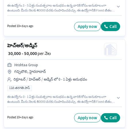
ఈ ఉద్యోగం 3 - 5 ఏళ్లు సంవత్సరాల అనుభవం ఉన్న వారికి కోసం అనుకూలంగా
ఉంటుంది. మీరు నెలకు ₹40000 వరకు సంపాదించవచ్చు. ఈ ఉద్యోగానికి Fixed జీతం
ఇవ్వబడుతుంది. ఈ ఉద్యోగానికి అభ్యర్థులు తప్పనిసరిగా పోస్ట్ గ్రాడ్యుయేట్ డిగ్రీ/
సర్టిఫికెట్ కలిగి ఉండాలి. అదనపు PF లు ఉద్యోగ స్థాయి మరియు కంపెనీ పాలసీలపై
ఆధారపడి ఇప్పించబడతాయి. ఈ ఉద్యోగం రాజ్ నగర్ ఎక్స్‌టెన్షన్, ఘజియాబాద్ లో
Apply now
Call
Posted 10+ days ago
ఉంది. Excelsior Realty Solutions రిక్రూటర్ / హెచ్ఆర్ / అడ్మిన్ విభాగంలో హెచ్ఆర్/
అడ్మిన్ ఉద్యోగానికి క్రియాశీలకంగా నియామకం జరుగుతోంది.
హెచ్ఆర్/అడ్మిన్
₹ 30,000 - 50,000
per నెల
Hrishtaa Group
గచ్చిబౌలి, హైదరాబాద్
రిక్రూటర్ / హెచ్ఆర్ / అడ్మిన్ లో 0 - 1 ఏళ్లు అనుభవం
12వ తరగతి పాస్
ఈ ఉద్యోగం 0 - 1 ఏళ్లు సంవత్సరాల అనుభవం ఉన్న వారికి కోసం అనుకూలంగా
ఉంటుంది. మీరు నెలకు ₹50000 వరకు సంపాదించవచ్చు. ఈ ఉద్యోగానికి Fixed జీతం
ఇవ్వబడుతుంది. దరఖాస్తుదారులు కనీసం 12వ తరగతి పాస్ డిగ్రీ లేదా సర్టిఫికెట్ కలిగి
ఉండాలి. ఈ ఉద్యోగం గచ్చిబౌలి, హైదరాబాద్ లో ఉంది. Hrishtaa Group రిక్రూటర్ /
హెచ్ఆర్ / అడ్మిన్ విభాగంలో హెచ్ఆర్/అడ్మిన్ ఉద్యోగానికి క్రియాశీలకంగా నియామకం
Apply now
Call
Posted 10+ days ago
జరుగుతోంది.