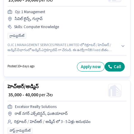
₹ 25,000 - 50,000
per నెల
Ojc 1 Management
సివిల్ లైన్స్, గుర్గావ్
Skills
:
Computer Knowledge
గ్రాడ్యుయేట్
OJC 1 MANAGEMENT SERVICES PRIVATE LIMITED లో రిక్రూటర్ / హెచ్ఆర్ /
అడ్మిన్ విభాగంలో అడ్మిన్ ఎగ్జిక్యూటివ్ గా చేరండి. ఈ ఉద్యోగానికి Fixed జీతం
ఇవ్వబడుతుంది. ఈ ఉద్యోగం 5 - 6+ ఏళ్లు సంవత్సరాల అనుభవం ఉన్న వారికి కోసం
అనుకూలంగా ఉంటుంది. మీరు నెలకు ₹50000 వరకు సంపాదించవచ్చు. ఈ ఉద్యోగానికి
అర్హత పొందేందుకు అభ్యర్థికి Computer Knowledge వంటి నైపుణ్యాలు ఉండాలి. ఈ
Apply now
Call
Posted 10+ days ago
ఖాళీ సివిల్ లైన్స్, గుర్గావ్ లో ఉంది. ఈ ఉద్యోగానికి అభ్యర్థులు తప్పనిసరిగా
గ్రాడ్యుయేట్ డిగ్రీ/సర్టిఫికెట్ కలిగి ఉండాలి.
హెచ్ఆర్/అడ్మిన్
₹ 35,000 - 40,000
per నెల
Excelsior Realty Solutions
రాజ్ నగర్ ఎక్స్‌టెన్షన్, ఘజియాబాద్
రిక్రూటర్ / హెచ్ఆర్ / అడ్మిన్ లో 3 - 5 ఏళ్లు అనుభవం
పోస్ట్ గ్రాడ్యుయేట్