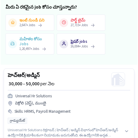
మీరు ఏ రకమైన job కోసం చూస్తున్నారు?
ఇంటి నుండి పని
పార్ట్ టైమ్
2,647
+
Jobs
27,715
+
Jobs
మహిళల కోసం
ఫ్రెషర్ jobs
Jobs
16,004
+
Jobs
1,20,497
+
Jobs
హెచ్ఆర్/అడ్మిన్
₹ 30,000 - 50,000
per నెల
Universal Hr Solutions
విక్రోలి (వెస్ట్), ముంబై
Skills
:
HRMS, Payroll Management
గ్రాడ్యుయేట్
Universal Hr Solutions రిక్రూటర్ / హెచ్ఆర్ / అడ్మిన్ విభాగంలో హెచ్ఆర్/అడ్మిన్
ఉద్యోగానికి క్రియాశీలకంగా నియామకం జరుగుతోంది. ఈ ఉద్యోగానికి అర్హత