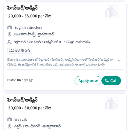
హెచ్ఆర్/అడ్మిన్
₹ 20,000 - 55,000
per నెల
Bbg Infrastructure
బంజారా హిల్స్, హైదరాబాద్
రిక్రూటర్ / హెచ్ఆర్ / అడ్మిన్ లో 0 - 6+ ఏళ్లు అనుభవం
12వ తరగతి పాస్
Bbg Infrastructure లో రిక్రూటర్ / హెచ్ఆర్ / అడ్మిన్ విభాగంలో హెచ్ఆర్/అడ్మిన్ గా
చేరండి. ఈ ఉద్యోగానికి Fixed జీతం ఇవ్వబడుతుంది. ఈ ఖాళీ బంజారా హిల్స్,
హైదరాబాద్ లో ఉంది. ఈ ఉద్యోగానికి అభ్యర్థులు తప్పనిసరిగా 12వ తరగతి పాస్ డిగ్రీ/
సర్టిఫికెట్ కలిగి ఉండాలి. ఈ ఉద్యోగం 0 - 6+ ఏళ్లు సంవత్సరాల అనుభవం ఉన్న వారికి
కోసం అనుకూలంగా ఉంటుంది. మీరు నెలకు ₹55000 వరకు సంపాదించవచ్చు.
Apply now
Call
Posted 10+ days ago
హెచ్ఆర్/అడ్మిన్
₹ 30,000 - 50,000
per నెల
Waacab
సెక్టర్-1 గాంధీనగర్, అహ్మదాబాద్