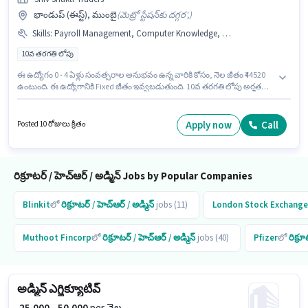
భాండుప్ (ఈస్ట్), ముంబై
(
మెట్రో స్టేషన్‌కు దగ్గర',
)
Skills
:
Payroll Management, Computer Knowledge, HRMS, Talent Acquisition/Sourcing, Cold Calling
10వ తరగతి లోపు
ఈ ఉద్యోగం 0 - 4 ఏళ్లు సంవత్సరాల అనుభవం ఉన్న వారికి కోసం, నెల జీతం ₹44520
ఉంటుంది. ఈ ఉద్యోగానికి Fixed జీతం ఇవ్వబడుతుంది. 10వ తరగతి లోపు అర్హత
ఉన్న అభ్యర్థులు ఈ ఉద్యోగానికి అప్లై చేసుకోవచ్చు. అదనపు Insurance, PF లు
ఉద్యోగ స్థాయి మరియు కంపెనీ పాలసీలపై ఆధారపడి ఇప్పించబడతాయి. ఈ ఉద్యోగం
భాండుప్ (ఈస్ట్), ముంబై లో ఉంది. ఈ ఉద్యోగానికి అర్హత పొందేందుకు అభ్యర్థికి Cold
Apply now
Call
Posted 10 రోజులు క్రితం
Calling, Computer Knowledge, Payroll Management, Talent
Acquisition/Sourcing, HRMS వంటి నైపుణ్యాలు ఉండాలి.
రిక్రూటర్ / హెచ్ఆర్ / అడ్మిన్ Jobs by Popular Companies
Blinkit
లో
రిక్రూటర్ / హెచ్ఆర్ / అడ్మిన్
jobs (11)
London Stock Exchang
Muthoot Fincorp
లో
రిక్రూటర్ / హెచ్ఆర్ / అడ్మిన్
jobs (40)
Pfizer
లో
రిక్రూ
అడ్మిన్ ఎగ్జిక్యూటివ్