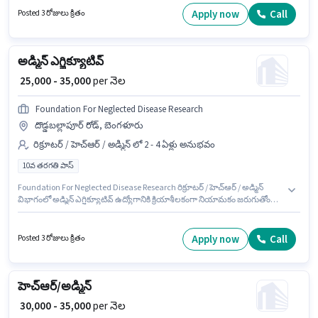
ఆధారపడి ఇప్పించబడతాయి. ఈ ఖాళీ Pattukkottai, తంజావూరు లో ఉంది. ఈ
Apply now
Call
Posted 3 రోజులు క్రితం
ఉద్యోగానికి Fixed + Incentives జీతం అందుబాటులో ఉంది.
అడ్మిన్ ఎగ్జిక్యూటివ్
₹ 25,000 - 35,000
per నెల
Foundation For Neglected Disease Research
దొడ్డబల్లాపూర్ రోడ్, బెంగళూరు
రిక్రూటర్ / హెచ్ఆర్ / అడ్మిన్ లో 2 - 4 ఏళ్లు అనుభవం
10వ తరగతి పాస్
Foundation For Neglected Disease Research రిక్రూటర్ / హెచ్ఆర్ / అడ్మిన్
విభాగంలో అడ్మిన్ ఎగ్జిక్యూటివ్ ఉద్యోగానికి క్రియాశీలకంగా నియామకం జరుగుతోంది.
ఈ ఉద్యోగానికి Fixed జీతం ఇవ్వబడుతుంది. ఈ ఉద్యోగం 2 - 4 ఏళ్లు సంవత్సరాల
అనుభవం ఉన్న వారికి కోసం, నెల జీతం ₹35000 ఉంటుంది. ఈ ఉద్యోగం దొడ్డబల్లాపూర్
రోడ్, బెంగళూరు లో ఉంది. ఈ ఉద్యోగానికి అభ్యర్థులు తప్పనిసరిగా 10వ తరగతి పాస్
Apply now
Call
Posted 3 రోజులు క్రితం
డిగ్రీ/సర్టిఫికెట్ కలిగి ఉండాలి.
హెచ్ఆర్/అడ్మిన్
₹ 30,000 - 35,000
per నెల