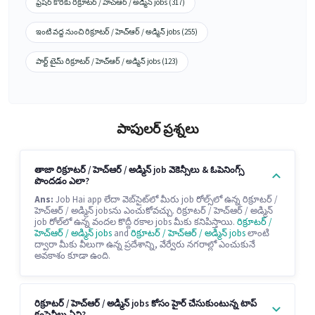
ఫ్రెషర్ కొరకు రిక్రూటర్ / హెచ్ఆర్ / అడ్మిన్ jobs (317)
ఇంటి వద్ద నుంచి రిక్రూటర్ / హెచ్ఆర్ / అడ్మిన్ jobs (255)
పార్ట్ టైమ్ రిక్రూటర్ / హెచ్ఆర్ / అడ్మిన్ jobs (123)
పాపులర్ ప్రశ్నలు
తాజా రిక్రూటర్ / హెచ్ఆర్ / అడ్మిన్ job వెకెన్సీలు & ఓపెనింగ్స్
పొందడం ఎలా?
Ans:
Job Hai app లేదా వెబ్‌సైట్‌లో మీరు job రోల్స్‌లో ఉన్న రిక్రూటర్ /
హెచ్ఆర్ / అడ్మిన్ jobsను ఎంచుకోవచ్చు. రిక్రూటర్ / హెచ్ఆర్ / అడ్మిన్
job రోల్‌లో ఉన్న వందల కొద్దీ రకాల jobs మీకు కనిపిస్తాయి.
రిక్రూటర్ /
హెచ్ఆర్ / అడ్మిన్ jobs
and
రిక్రూటర్ / హెచ్ఆర్ / అడ్మిన్ jobs
లాంటి
ద్వారా మీకు వీలుగా ఉన్న ప్రదేశాన్ని, వేర్వేరు నగరాల్లో ఎంచుకునే
అవకాశం కూడా ఉంది.
రిక్రూటర్ / హెచ్ఆర్ / అడ్మిన్ jobs కోసం హైర్ చేసుకుంటున్న టాప్
కంపెనీలు ఏవి?