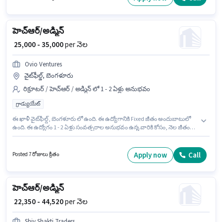
హెచ్ఆర్/అడ్మిన్
₹ 25,000 - 35,000
per నెల
Ovio Ventures
వైట్‌ఫీల్డ్, బెంగళూరు
రిక్రూటర్ / హెచ్ఆర్ / అడ్మిన్ లో 1 - 2 ఏళ్లు అనుభవం
గ్రాడ్యుయేట్
ఈ ఖాళీ వైట్‌ఫీల్డ్, బెంగళూరు లో ఉంది. ఈ ఉద్యోగానికి Fixed జీతం అందుబాటులో
ఉంది. ఈ ఉద్యోగం 1 - 2 ఏళ్లు సంవత్సరాల అనుభవం ఉన్న వారికి కోసం, నెల జీతం
₹35000 ఉంటుంది. Ovio Ventures రిక్రూటర్ / హెచ్ఆర్ / అడ్మిన్ విభాగంలో హెచ్ఆర్/
అడ్మిన్ ఉద్యోగానికి క్రియాశీలకంగా నియామకం జరుగుతోంది. దరఖాస్తుదారులు కనీసం
గ్రాడ్యుయేట్ డిగ్రీ లేదా సర్టిఫికెట్ కలిగి ఉండాలి.
Apply now
Call
Posted 7 రోజులు క్రితం
హెచ్ఆర్/అడ్మిన్
₹ 22,350 - 44,520
per నెల
Shiv Shakti Traders