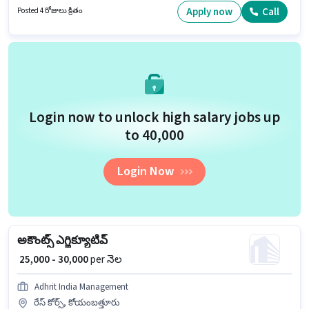
Insurance, PF లు ఉద్యోగ స్థాయి మరియు కంపెనీ పాలసీలపై ఆధారపడి
Apply now
Call
Posted 4 రోజులు క్రితం
ఇప్పించబడతాయి. దరఖాస్తుదారులు కనీసం పోస్ట్ గ్రాడ్యుయేట్ డిగ్రీ లేదా సర్టిఫికెట్
కలిగి ఉండాలి. ఈ ఉద్యోగానికి Fixed జీతం అందుబాటులో ఉంది.
Login now to unlock high salary jobs up
to ₹40,000
Login Now
అకౌంట్స్ ఎగ్జిక్యూటివ్
₹ 25,000 - 30,000
per నెల
Adhrit India Management
రేస్ కోర్స్, కోయంబత్తూరు