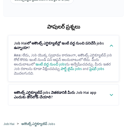
పాపులర్ ప్రశ్నలు
Job Haiలో అకౌంట్స్ ఎగ్జిక్యూటివ్లో ఇంటి వద్ద నుంచి పనిచేసే jobs
ఉన్నాయా?
Ans:
లేదు, Job యొక్క స్వభావం కారణంగా, అకౌంట్స్ ఎగ్జిక్యూటివ్ job
రోల్ కొరకు ఇంటి నుండి పని ఆప్షన్ అందుబాటులో లేదు. మీరు
అందుబాటులో
ఇంటి వద్ద నుంచి jobs
ను అన్వేషించవచ్చు. మీరు ఇతర
Job రకాలను కూడా వీక్షించవచ్చు
పార్ట్ టైమ్ jobs
and
ఫ్రెషర్ jobs
మొదలగునవి.
అకౌంట్స్ ఎగ్జిక్యూటివ్ jobs వెతకడానికి మీరు Job Hai app
ఎందుకు డౌన్‌లోడ్ చేయాలి?
>
Job Hai
అకౌంట్స్ ఎగ్జిక్యూటివ్ Jobs