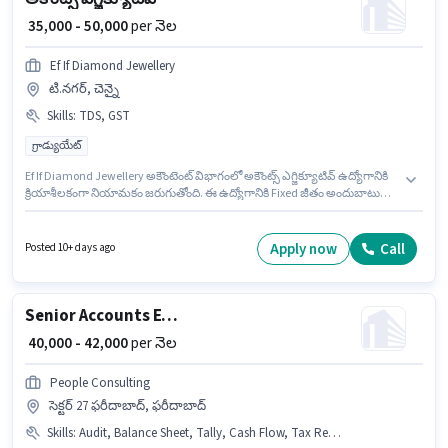
₹ 35,000 - 50,000
per నెల
Ef If Diamond Jewellery
టి.నగర్, చెన్నై
Skills
:
TDS, GST
గ్రాడ్యుయేట్
Ef If Diamond Jewellery అకౌంటెంట్ విభాగంలో అకౌంట్స్ ఎగ్జిక్యూటివ్ ఉద్యోగానికి
క్రియాశీలకంగా నియామకం జరుగుతోంది. ఈ ఉద్యోగానికి Fixed జీతం అందుబాటులో
ఉంది. ఈ ఖాళీ టి.నగర్, చెన్నై లో ఉంది. అదనపు PF లు ఉద్యోగ స్థాయి మరియు
కంపెనీ పాలసీలపై ఆధారపడి ఇప్పించబడతాయి. ఈ ఉద్యోగానికి అభ్యర్థులు
తప్పనిసరిగా గ్రాడ్యుయేట్ డిగ్రీ/సర్టిఫికెట్ కలిగి ఉండాలి. ఈ ఉద్యోగానికి అభ్యర్థి వద్ద
Apply now
Call
Posted 10+ days ago
GST, TDS ఉండాలి.
Senior Accounts Executive
₹ 40,000 - 42,000
per నెల
People Consulting
సెక్టర్ 27 ఫరీదాబాద్, ఫరీదాబాద్
Skills
:
Audit, Balance Sheet, Tally, Cash Flow, Tax Returns, TDS, GST, MS Excel