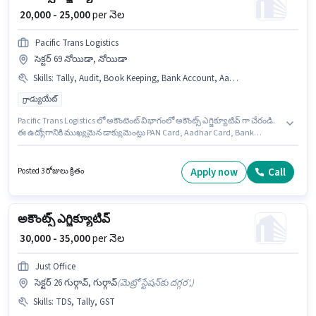
₹ 20,000 - 25,000
per నెల
Pacific Trans Logistics
సెక్టర్ 69 నోయిడా, నోయిడా
Skills
:
Tally, Audit, Book Keeping, Bank Account, Aadhar Card, MS Excel, TDS, PAN Card
గ్రాడ్యుయేట్
Pacific Trans Logistics లో అకౌంటెంట్ విభాగంలో అకౌంట్స్ ఎగ్జిక్యూటివ్ గా చేరండి.
ఈ ఉద్యోగానికి ముఖ్యమైన డాక్యుమెంట్లు PAN Card, Aadhar Card, Bank
Account అవసరం. ఈ ఉద్యోగానికి అభ్యర్థులు తప్పనిసరిగా గ్రాడ్యుయేట్ డిగ్రీ/
సర్టిఫికెట్ కలిగి ఉండాలి. ఈ ఉద్యోగానికి అభ్యర్థి వద్ద Audit, Book Keeping, MS
Excel, Tally, TDS ఉండాలి. ఈ ఉద్యోగం 2 - 5 ఏళ్లు సంవత్సరాల అనుభవం ఉన్న
Apply now
Call
Posted 3 రోజులు క్రితం
వారికి కోసం, నెల జీతం ₹25000 ఉంటుంది. ఈ ఉద్యోగానికి Fixed జీతం
ఇవ్వబడుతుంది.
అకౌంట్స్ ఎగ్జిక్యూటివ్
₹ 30,000 - 35,000
per నెల
Just Office
సెక్టర్ 26 గుర్గావ్, గుర్గావ్
(
మెట్రో స్టేషన్‌కు దగ్గర',
)
Skills
:
TDS, Tally, GST