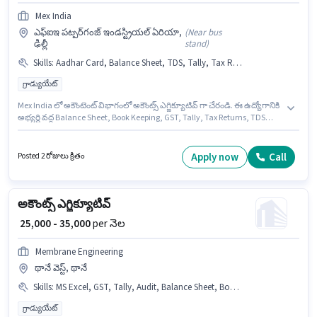
Mex India
ఎఫ్ఐఇ పట్పర్‌గంజ్ ఇండస్ట్రియల్ ఏరియా,
(
Near bus
ఢిల్లీ
stand
)
Skills
:
Aadhar Card, Balance Sheet, TDS, Tally, Tax Returns, PAN Card, GST, Book Keeping
గ్రాడ్యుయేట్
Mex India లో అకౌంటెంట్ విభాగంలో అకౌంట్స్ ఎగ్జిక్యూటివ్ గా చేరండి. ఈ ఉద్యోగానికి
అభ్యర్థి వద్ద Balance Sheet, Book Keeping, GST, Tally, Tax Returns, TDS
ఉండాలి. ఈ ఖాళీ ఎఫ్ఐఇ పట్పర్‌గంజ్ ఇండస్ట్రియల్ ఏరియా, ఢిల్లీ లో ఉంది. ఈ
ఉద్యోగానికి ముఖ్యమైన డాక్యుమెంట్లు PAN Card, Aadhar Card అవసరం. ఈ
ఉద్యోగానికి అభ్యర్థులు తప్పనిసరిగా గ్రాడ్యుయేట్ డిగ్రీ/సర్టిఫికెట్ కలిగి ఉండాలి. ఈ
Apply now
Call
Posted 2 రోజులు క్రితం
ఉద్యోగానికి Fixed జీతం ఇవ్వబడుతుంది.
అకౌంట్స్ ఎగ్జిక్యూటివ్
₹ 25,000 - 35,000
per నెల
Membrane Engineering
థానే వెస్ట్, థానే
Skills
:
MS Excel, GST, Tally, Audit, Balance Sheet, Book Keeping
గ్రాడ్యుయేట్