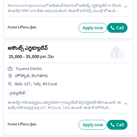
Membrane Engineering లో అకౌంటెంట్ విభాగంలో అకౌంట్స్ ఎగ్జిక్యూటివ్ గా చేరండి.
ఈ ఉద్యోగానికి Fixed జీతం ఇవ్వబడుతుంది. ఈ ఖాళీ థానే వెస్ట్, ముంబై లో ఉంది. ఈ
ఉద్యోగానికి అర్హత పొందేందుకు అభ్యర్థికి Audit, Balance Sheet, Book Keeping,
GST, MS Excel, Tally వంటి నైపుణ్యాలు ఉండాలి. ఈ ఉద్యోగానికి అభ్యర్థులు
తప్పనిసరిగా గ్రాడ్యుయేట్ డిగ్రీ/సర్టిఫికెట్ కలిగి ఉండాలి. అదనపు PF, Medical
Apply now
Call
Posted 4 రోజులు క్రితం
Benefits లు ఉద్యోగ స్థాయి మరియు కంపెనీ పాలసీలపై ఆధారపడి
ఇప్పించబడతాయి.
అకౌంట్స్ ఎగ్జిక్యూటివ్
₹ 25,000 - 35,000
per నెల
Toyama Electric
హోస్కోటె, బెంగళూరు
Skills
:
GST, Tally, MS Excel
గ్రాడ్యుయేట్
ఈ ఉద్యోగానికి అభ్యర్థులు తప్పనిసరిగా గ్రాడ్యుయేట్ డిగ్రీ/సర్టిఫికెట్ కలిగి ఉండాలి. ఈ
ఉద్యోగానికి అభ్యర్థి వద్ద GST, MS Excel, Tally ఉండాలి. ఈ ఖాళీ హోస్కోటె,
బెంగళూరు లో ఉంది. ఈ ఉద్యోగంలో అదనపు ప్రయోజనాలు Meal, Insurance, PF
ఉన్నాయి. Toyama Electric లో అకౌంటెంట్ విభాగంలో అకౌంట్స్ ఎగ్జిక్యూటివ్ గా
చేరండి. ఈ ఉద్యోగానికి Fixed జీతం ఇవ్వబడుతుంది.
Apply now
Call
Posted 4 రోజులు క్రితం