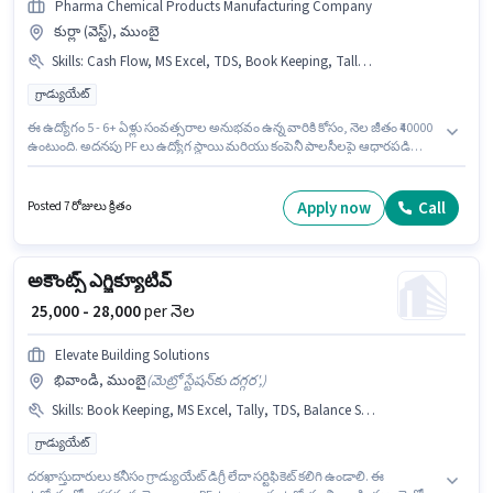
Pharma Chemical Products Manufacturing Company
కుర్లా (వెస్ట్), ముంబై
Skills
:
Cash Flow, MS Excel, TDS, Book Keeping, Tally, GST
గ్రాడ్యుయేట్
ఈ ఉద్యోగం 5 - 6+ ఏళ్లు సంవత్సరాల అనుభవం ఉన్న వారికి కోసం, నెల జీతం ₹40000
ఉంటుంది. అదనపు PF లు ఉద్యోగ స్థాయి మరియు కంపెనీ పాలసీలపై ఆధారపడి
ఇప్పించబడతాయి. ఈ ఉద్యోగం కుర్లా (వెస్ట్), ముంబై లో ఉంది. ఈ ఉద్యోగానికి Fixed
జీతం ఇవ్వబడుతుంది. Pharma Chemical Products Manufacturing
Company లో అకౌంటెంట్ విభాగంలో అకౌంట్స్ ఎగ్జిక్యూటివ్ గా చేరండి. ఈ ఉద్యోగానికి
Apply now
Call
Posted 7 రోజులు క్రితం
అర్హత పొందేందుకు అభ్యర్థికి Book Keeping, Cash Flow, GST, MS Excel, Tally,
TDS వంటి నైపుణ్యాలు ఉండాలి.
అకౌంట్స్ ఎగ్జిక్యూటివ్
₹ 25,000 - 28,000
per నెల
Elevate Building Solutions
భివాండి, ముంబై
(
మెట్రో స్టేషన్‌కు దగ్గర',
)
Skills
:
Book Keeping, MS Excel, Tally, TDS, Balance Sheet, Audit
గ్రాడ్యుయేట్
దరఖాస్తుదారులు కనీసం గ్రాడ్యుయేట్ డిగ్రీ లేదా సర్టిఫికెట్ కలిగి ఉండాలి. ఈ