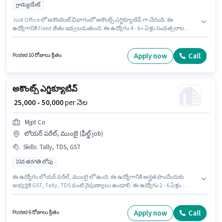
గ్రాడ్యుయేట్
Just Office లో అకౌంటెంట్ విభాగంలో అకౌంట్స్ ఎగ్జిక్యూటివ్ గా చేరండి. ఈ
ఉద్యోగానికి Fixed జీతం ఇవ్వబడుతుంది. ఈ ఉద్యోగం 4 - 6+ ఏళ్లు సంవత్సరాల
అనుభవం ఉన్న వారికి కోసం అనుకూలంగా ఉంటుంది. మీరు నెలకు ₹35000 వరకు
సంపాదించవచ్చు. ఈ ఉద్యోగానికి అర్హత పొందేందుకు అభ్యర్థికి GST, Tally, TDS వంటి
నైపుణ్యాలు ఉండాలి. ఈ ఉద్యోగం సెక్టర్ 26 గుర్గావ్, గుర్గావ్ లో ఉంది. ఈ ఉద్యోగానికి
Apply now
Call
Posted 10 రోజులు క్రితం
అభ్యర్థులు తప్పనిసరిగా గ్రాడ్యుయేట్ డిగ్రీ/సర్టిఫికెట్ కలిగి ఉండాలి.
అకౌంట్స్ ఎగ్జిక్యూటివ్
₹ 25,000 - 50,000
per నెల
Mjpt Co
లోయర్ పరేల్, ముంబై (ఫీల్డ్ job)
Skills
:
Tally, TDS, GST
10వ తరగతి లోపు
ఈ ఉద్యోగం లోయర్ పరేల్, ముంబై లో ఉంది. ఈ ఉద్యోగానికి అర్హత పొందేందుకు
అభ్యర్థికి GST, Tally, TDS వంటి నైపుణ్యాలు ఉండాలి. ఈ ఉద్యోగం 2 - 6 ఏళ్లు
సంవత్సరాల అనుభవం ఉన్న వారికి కోసం, నెల జీతం ₹50000 ఉంటుంది. ఈ
ఉద్యోగానికి Fixed జీతం ఇవ్వబడుతుంది. Mjpt Co అకౌంటెంట్ విభాగంలో అకౌంట్స్
ఎగ్జిక్యూటివ్ ఉద్యోగానికి క్రియాశీలకంగా నియామకం జరుగుతోంది. 10వ తరగతి లోపు
Apply now
Call
Posted 6 రోజులు క్రితం
అర్హత ఉన్న అభ్యర్థులు ఈ ఉద్యోగానికి అప్లై చేసుకోవచ్చు.