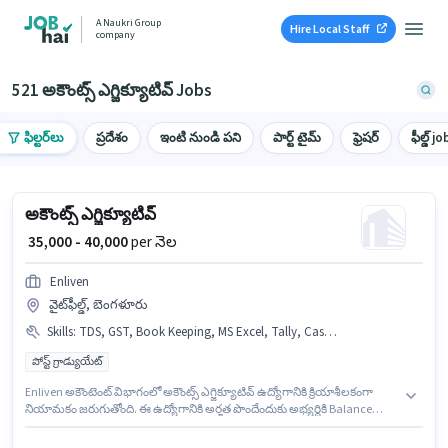
A Naukri Group
Hire Local Staff
company
521 అకౌంట్స్ ఎగ్జిక్యూటివ్ Jobs
ఫిల్టర్‌లు
ప్రదేశం
ఇంటి నుండి పని
పార్ట్ టైమ్
ఫ్రెషర్
ఫీల్డ్ jo
అకౌంట్స్ ఎగ్జిక్యూటివ్
₹ 35,000 - 40,000
per నెల
Enliven
వైట్‌ఫీల్డ్, బెంగళూరు
Skills
:
TDS, GST, Book Keeping, MS Excel, Tally, Cash Flow, Tax Returns, Balance Sheet
పోస్ట్ గ్రాడ్యుయేట్
Enliven అకౌంటెంట్ విభాగంలో అకౌంట్స్ ఎగ్జిక్యూటివ్ ఉద్యోగానికి క్రియాశీలకంగా
నియామకం జరుగుతోంది. ఈ ఉద్యోగానికి అర్హత పొందేందుకు అభ్యర్థికి Balance
Sheet, Book Keeping, Cash Flow, GST, MS Excel, Tally, Tax Returns, TDS
వంటి నైపుణ్యాలు ఉండాలి. ఈ ఉద్యోగం వైట్‌ఫీల్డ్, బెంగళూరు లో ఉంది. అదనపు