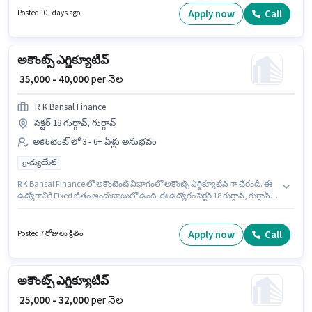
కోసం అనుకూలంగా ఉంటుంది. మీరు నెలకు ₹50000 వరకు సంపాదించవచ్చు. ఈ
Apply now
Call
Posted 10+ days ago
ఉద్యోగానికి Fixed జీతం అందుబాటులో ఉంది. ఈ ఉద్యోగం సెక్టర్ 155 నోయిడా,
నోయిడా లో ఉంది. ఈ ఉద్యోగానికి అభ్యర్థులు తప్పనిసరిగా గ్రాడ్యుయేట్ డిగ్రీ/సర్టిఫికెట్
కలిగి ఉండాలి.
అకౌంట్స్ ఎగ్జిక్యూటివ్
₹ 35,000 - 40,000
per నెల
R K Bansal Finance
సెక్టర్ 18 గుర్గావ్, గుర్గావ్
అకౌంటెంట్ లో 3 - 6+ ఏళ్లు అనుభవం
గ్రాడ్యుయేట్
R K Bansal Finance లో అకౌంటెంట్ విభాగంలో అకౌంట్స్ ఎగ్జిక్యూటివ్ గా చేరండి. ఈ
ఉద్యోగానికి Fixed జీతం అందుబాటులో ఉంది. ఈ ఉద్యోగం సెక్టర్ 18 గుర్గావ్, గుర్గావ్
లో ఉంది. ఈ ఉద్యోగం 3 - 6+ ఏళ్లు సంవత్సరాల అనుభవం ఉన్న వారికి కోసం, నెల
జీతం ₹40000 ఉంటుంది. ఈ ఉద్యోగానికి అభ్యర్థులు తప్పనిసరిగా గ్రాడ్యుయేట్ డిగ్రీ/
సర్టిఫికెట్ కలిగి ఉండాలి.
Apply now
Call
Posted 7 రోజులు క్రితం
అకౌంట్స్ ఎగ్జిక్యూటివ్
₹ 25,000 - 32,000
per నెల