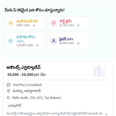
మీరు ఏ రకమైన job కోసం చూస్తున్నారు?
ఇంటి నుండి పని
పార్ట్ టైమ్
2,647
+
Jobs
27,715
+
Jobs
మహిళల కోసం
ఫ్రెషర్ jobs
Jobs
16,004
+
Jobs
1,20,497
+
Jobs
అకౌంట్స్ ఎగ్జిక్యూటివ్
₹ 30,000 - 50,000
per నెల
One Plus Consultant
మకర్బా, అహ్మదాబాద్
Skills
:
Audit, TDS, GST, Tax Returns
గ్రాడ్యుయేట్
ఈ ఉద్యోగానికి అభ్యర్థులు తప్పనిసరిగా గ్రాడ్యుయేట్ డిగ్రీ/సర్టిఫికెట్ కలిగి ఉండాలి. ఈ