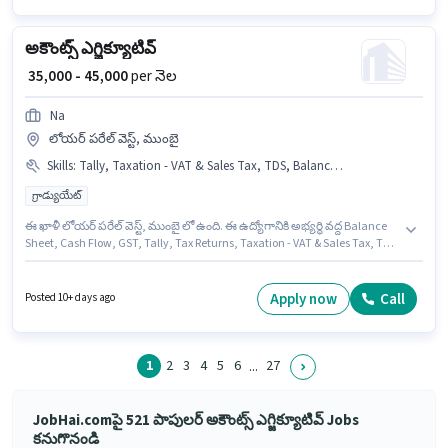
అకౌంట్స్ ఎగ్జిక్యూటివ్
₹ 35,000 - 45,000
per నెల
Na
లోయర్ పరేల్ వెస్ట్, ముంబై
Skills
:
Tally, Taxation - VAT & Sales Tax, TDS, Balance Sheet, Tax Returns, GST, Cash Flow
గ్రాడ్యుయేట్
ఈ ఖాళీ లోయర్ పరేల్ వెస్ట్, ముంబై లో ఉంది. ఈ ఉద్యోగానికి అభ్యర్థి వద్ద Balance
Sheet, Cash Flow, GST, Tally, Tax Returns, Taxation - VAT & Sales Tax, TDS
ఉండాలి. ఈ ఉద్యోగం 4 - 6+ ఏళ్లు సంవత్సరాల అనుభవం ఉన్న వారికి కోసం, నెల
జీతం ₹45000 ఉంటుంది. ఈ ఉద్యోగానికి Fixed జీతం అందుబాటులో ఉంది. Na లో
అకౌంటెంట్ విభాగంలో అకౌంట్స్ ఎగ్జిక్యూటివ్ గా చేరండి. దరఖాస్తుదారులు కనీసం
Apply now
Call
Posted 10+ days ago
గ్రాడ్యుయేట్ డిగ్రీ లేదా సర్టిఫికెట్ కలిగి ఉండాలి.
1
2
3
4
5
6
27
...
JobHai.comపై 521 పాపులర్ అకౌంట్స్ ఎగ్జిక్యూటివ్ Jobs
కనుగొనండి