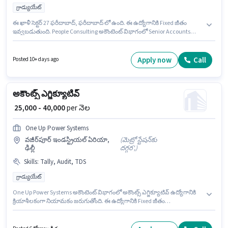
గ్రాడ్యుయేట్
ఈ ఖాళీ సెక్టర్ 27 ఫరీదాబాద్, ఫరీదాబాద్ లో ఉంది. ఈ ఉద్యోగానికి Fixed జీతం
ఇవ్వబడుతుంది. People Consulting అకౌంటెంట్ విభాగంలో Senior Accounts
Executive ఉద్యోగానికి క్రియాశీలకంగా నియామకం జరుగుతోంది. ఈ ఉద్యోగానికి
అర్హత పొందేందుకు అభ్యర్థికి Audit, Balance Sheet, Cash Flow, GST, MS Excel,
Tally, Tax Returns, TDS వంటి నైపుణ్యాలు ఉండాలి. ఈ ఉద్యోగం 4 - 6+ ఏళ్లు
Apply now
Call
Posted 10+ days ago
సంవత్సరాల అనుభవం ఉన్న వారికి కోసం, నెల జీతం ₹42000 ఉంటుంది. ఈ
ఉద్యోగానికి అభ్యర్థులు తప్పనిసరిగా గ్రాడ్యుయేట్ డిగ్రీ/సర్టిఫికెట్ కలిగి ఉండాలి.
అకౌంట్స్ ఎగ్జిక్యూటివ్
₹ 25,000 - 40,000
per నెల
One Up Power Systems
వజీర్‌పూర్ ఇండస్ట్రియల్ ఏరియా,
(
మెట్రో స్టేషన్‌కు
ఢిల్లీ
దగ్గర',
)
Skills
:
Tally, Audit, TDS
గ్రాడ్యుయేట్
One Up Power Systems అకౌంటెంట్ విభాగంలో అకౌంట్స్ ఎగ్జిక్యూటివ్ ఉద్యోగానికి
క్రియాశీలకంగా నియామకం జరుగుతోంది. ఈ ఉద్యోగానికి Fixed జీతం
ఇవ్వబడుతుంది. ఈ ఉద్యోగం వజీర్‌పూర్ ఇండస్ట్రియల్ ఏరియా, ఢిల్లీ లో ఉంది. ఈ
ఉద్యోగానికి అభ్యర్థి వద్ద Audit, Tally, TDS ఉండాలి. దరఖాస్తుదారులు కనీసం
గ్రాడ్యుయేట్ డిగ్రీ లేదా సర్టిఫికెట్ కలిగి ఉండాలి. ఈ ఉద్యోగం 2 - 5 ఏళ్లు సంవత్సరాల