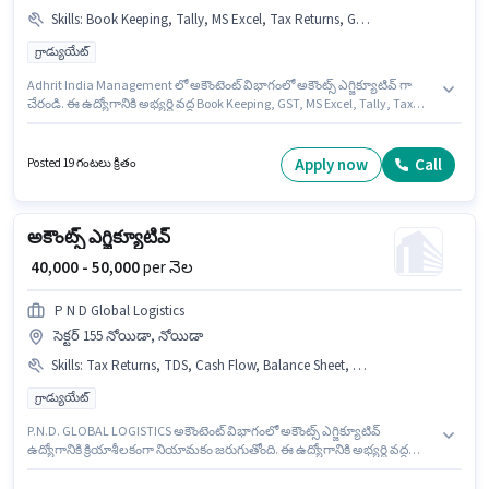
Skills
:
Book Keeping, Tally, MS Excel, Tax Returns, GST, TDS
గ్రాడ్యుయేట్
Adhrit India Management లో అకౌంటెంట్ విభాగంలో అకౌంట్స్ ఎగ్జిక్యూటివ్ గా
చేరండి. ఈ ఉద్యోగానికి అభ్యర్థి వద్ద Book Keeping, GST, MS Excel, Tally, Tax
Returns, TDS ఉండాలి. ఈ ఉద్యోగం 2 - 3 ఏళ్లు సంవత్సరాల అనుభవం ఉన్న వారికి
కోసం, నెల జీతం ₹30000 ఉంటుంది. ఈ ఉద్యోగంలో అదనపు ప్రయోజనాలు PF
ఉన్నాయి. ఈ ఉద్యోగం రేస్ కోర్స్, కోయంబత్తూరు లో ఉంది. ఈ ఉద్యోగానికి Fixed
Apply now
Call
Posted 19 గంటలు క్రితం
జీతం ఇవ్వబడుతుంది.
అకౌంట్స్ ఎగ్జిక్యూటివ్
₹ 40,000 - 50,000
per నెల
P N D Global Logistics
సెక్టర్ 155 నోయిడా, నోయిడా
Skills
:
Tax Returns, TDS, Cash Flow, Balance Sheet, MS Excel, GST, Audit, Tally, Book Keeping
గ్రాడ్యుయేట్
P.N.D. GLOBAL LOGISTICS అకౌంటెంట్ విభాగంలో అకౌంట్స్ ఎగ్జిక్యూటివ్
ఉద్యోగానికి క్రియాశీలకంగా నియామకం జరుగుతోంది. ఈ ఉద్యోగానికి అభ్యర్థి వద్ద
Audit, Balance Sheet, Book Keeping, Cash Flow, GST, MS Excel, Tally, Tax
Returns, TDS ఉండాలి. ఈ ఉద్యోగం 3 - 5 ఏళ్లు సంవత్సరాల అనుభవం ఉన్న వారికి