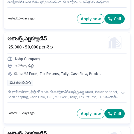
ఉద్యోగానికి Fixed జీతం ఇవ్వబడుతుంది. ఈ ఉద్యోగం 5 - 6 ఏళ్లు సంవత్సరాల
అనుభవం ఉన్న వారికి కోసం అనుకూలంగా ఉంటుంది. మీరు నెలకు ₹50000 వరకు
సంపాదించవచ్చు. ఈ ఉద్యోగానికి అభ్యర్థి వద్ద Audit, GST, Tax Returns, TDS
ఉండాలి. ఈ ఖాళీ మకర్బా, అహ్మదాబాద్ లో ఉంది. One Plus Consultant లో
Apply now
Call
Posted 10+ days ago
అకౌంటెంట్ విభాగంలో అకౌంట్స్ ఎగ్జిక్యూటివ్ గా చేరండి.
అకౌంట్స్ ఎగ్జిక్యూటివ్
₹ 25,000 - 50,000
per నెల
Nsbp Company
జసోలా, ఢిల్లీ
Skills
:
MS Excel, Tax Returns, Tally, Cash Flow, Book Keeping, GST, TDS, Audit, Balance Sheet
12వ తరగతి పాస్
ఈ ఖాళీ జసోలా, ఢిల్లీ లో ఉంది. ఈ ఉద్యోగానికి అభ్యర్థి వద్ద Audit, Balance Sheet,
Book Keeping, Cash Flow, GST, MS Excel, Tally, Tax Returns, TDS ఉండాలి.
దరఖాస్తుదారులు కనీసం 12వ తరగతి పాస్ డిగ్రీ లేదా సర్టిఫికెట్ కలిగి ఉండాలి. ఈ
ఉద్యోగానికి Fixed జీతం ఇవ్వబడుతుంది. Nsbp Company అకౌంటెంట్ విభాగంలో
అకౌంట్స్ ఎగ్జిక్యూటివ్ ఉద్యోగానికి క్రియాశీలకంగా నియామకం జరుగుతోంది. ఈ
Apply now
Call
Posted 10+ days ago
ఉద్యోగం 2 - 6 ఏళ్లు సంవత్సరాల అనుభవం ఉన్న వారికి కోసం అనుకూలంగా
ఉంటుంది. మీరు నెలకు ₹50000 వరకు సంపాదించవచ్చు.
అకౌంట్స్ ఎగ్జిక్యూటివ్