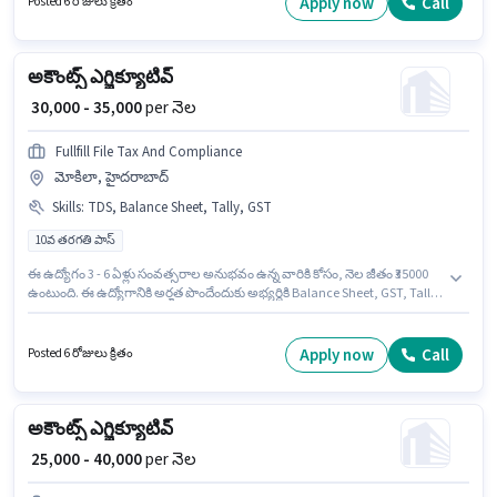
Apply now
Call
Posted 6 రోజులు క్రితం
అనుభవం ఉన్న వారికి కోసం, నెల జీతం ₹40000 ఉంటుంది.
అకౌంట్స్ ఎగ్జిక్యూటివ్
₹ 30,000 - 35,000
per నెల
Fullfill File Tax And Compliance
మోకిలా, హైదరాబాద్
Skills
:
TDS, Balance Sheet, Tally, GST
10వ తరగతి పాస్
ఈ ఉద్యోగం 3 - 6 ఏళ్లు సంవత్సరాల అనుభవం ఉన్న వారికి కోసం, నెల జీతం ₹35000
ఉంటుంది. ఈ ఉద్యోగానికి అర్హత పొందేందుకు అభ్యర్థికి Balance Sheet, GST, Tally,
TDS వంటి నైపుణ్యాలు ఉండాలి. ఈ ఉద్యోగానికి అభ్యర్థులు తప్పనిసరిగా 10వ
తరగతి పాస్ డిగ్రీ/సర్టిఫికెట్ కలిగి ఉండాలి. అదనపు PF లు ఉద్యోగ స్థాయి మరియు
కంపెనీ పాలసీలపై ఆధారపడి ఇప్పించబడతాయి. ఈ ఖాళీ మోకిలా, హైదరాబాద్ లో
Apply now
Call
Posted 6 రోజులు క్రితం
ఉంది. ఈ ఉద్యోగానికి Fixed జీతం అందుబాటులో ఉంది.
అకౌంట్స్ ఎగ్జిక్యూటివ్
₹ 25,000 - 40,000
per నెల