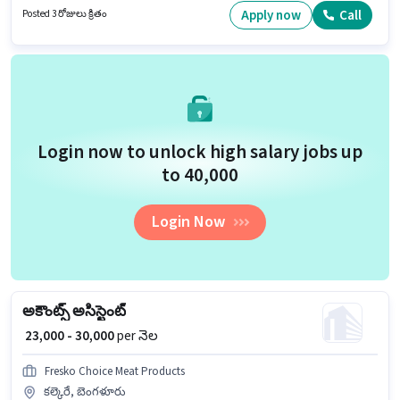
సంవత్సరాల అనుభవం ఉన్న వారికి కోసం అనుకూలంగా ఉంటుంది. మీరు నెలకు
Apply now
Call
Posted 3 రోజులు క్రితం
₹35000 వరకు సంపాదించవచ్చు.
Login now to unlock high salary jobs up
to ₹40,000
Login Now
అకౌంట్స్ అసిస్టెంట్
₹ 23,000 - 30,000
per నెల
Fresko Choice Meat Products
కల్కెరే, బెంగళూరు