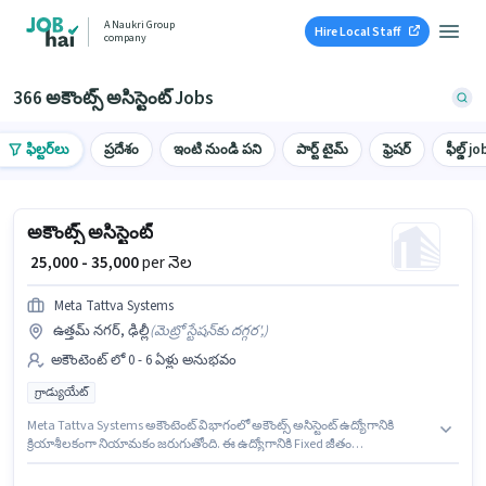
A Naukri Group
Hire Local Staff
company
366 అకౌంట్స్ అసిస్టెంట్ Jobs
ఫిల్టర్‌లు
ప్రదేశం
ఇంటి నుండి పని
పార్ట్ టైమ్
ఫ్రెషర్
ఫీల్డ్ jo
అకౌంట్స్ అసిస్టెంట్
₹ 25,000 - 35,000
per నెల
Meta Tattva Systems
ఉత్తమ్ నగర్, ఢిల్లీ
(
మెట్రో స్టేషన్‌కు దగ్గర',
)
అకౌంటెంట్ లో 0 - 6 ఏళ్లు అనుభవం
గ్రాడ్యుయేట్
Meta Tattva Systems అకౌంటెంట్ విభాగంలో అకౌంట్స్ అసిస్టెంట్ ఉద్యోగానికి
క్రియాశీలకంగా నియామకం జరుగుతోంది. ఈ ఉద్యోగానికి Fixed జీతం
ఇవ్వబడుతుంది. ఈ ఉద్యోగం ఉత్తమ్ నగర్, ఢిల్లీ లో ఉంది. ఈ ఉద్యోగానికి అభ్యర్థులు
తప్పనిసరిగా గ్రాడ్యుయేట్ డిగ్రీ/సర్టిఫికెట్ కలిగి ఉండాలి. ఈ ఉద్యోగం 0 - 6 ఏళ్లు