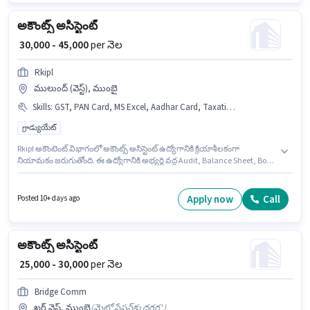
అకౌంట్స్ అసిస్టెంట్
₹ 30,000 - 45,000
per నెల
Rkipl
ములుంద్ (వెస్ట్), ముంబై
Skills
:
GST, PAN Card, MS Excel, Aadhar Card, Taxation - VAT & Sales Tax, Cash Flow, TDS, Tally, Audit, Balance Sheet, Tax Returns, Book Keeping, Bank Account
గ్రాడ్యుయేట్
Rkipl అకౌంటెంట్ విభాగంలో అకౌంట్స్ అసిస్టెంట్ ఉద్యోగానికి క్రియాశీలకంగా
నియామకం జరుగుతోంది. ఈ ఉద్యోగానికి అభ్యర్థి వద్ద Audit, Balance Sheet, Book
Keeping, Cash Flow, GST, MS Excel, Tally, Tax Returns, Taxation - VAT &
Sales Tax, TDS ఉండాలి. ఈ ఖాళీ ములుంద్ (వెస్ట్), ముంబై లో ఉంది. ఈ ఉద్యోగంలో
అదనపు ప్రయోజనాలు PF, Medical Benefits ఉన్నాయి. ఈ ఉద్యోగానికి అభ్యర్థులు
Apply now
Call
Posted 10+ days ago
తప్పనిసరిగా గ్రాడ్యుయేట్ డిగ్రీ/సర్టిఫికెట్ కలిగి ఉండాలి. ఈ ఉద్యోగానికి ముఖ్యమైన
డాక్యుమెంట్లు PAN Card, Aadhar Card, Bank Account అవసరం.
అకౌంట్స్ అసిస్టెంట్
₹ 25,000 - 30,000
per నెల
Bridge Comm
ఖర్ వెస్ట్, ముంబై
(
మెట్రో స్టేషన్‌కు దగ్గర',
)