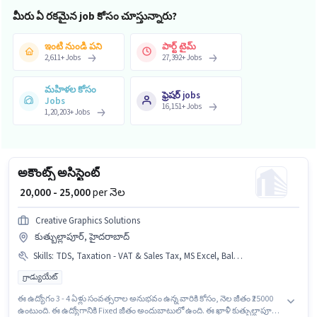
మీరు ఏ రకమైన job కోసం చూస్తున్నారు?
ఇంటి నుండి పని
పార్ట్ టైమ్
2,611
+
Jobs
27,392
+
Jobs
మహిళల కోసం
ఫ్రెషర్ jobs
Jobs
16,151
+
Jobs
1,20,203
+
Jobs
అకౌంట్స్ అసిస్టెంట్
₹ 20,000 - 25,000
per నెల
Creative Graphics Solutions
కుత్బుల్లాపూర్, హైదరాబాద్
Skills
:
TDS, Taxation - VAT & Sales Tax, MS Excel, Balance Sheet, GST, Cash Flow, Book Keeping, Audit, Tally, Tax Returns
గ్రాడ్యుయేట్
ఈ ఉద్యోగం 3 - 4 ఏళ్లు సంవత్సరాల అనుభవం ఉన్న వారికి కోసం, నెల జీతం ₹25000
ఉంటుంది. ఈ ఉద్యోగానికి Fixed జీతం అందుబాటులో ఉంది. ఈ ఖాళీ కుత్బుల్లాపూర్,