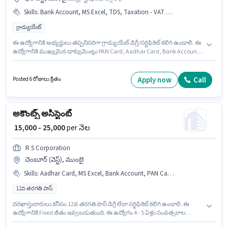
Skills
:
Bank Account, MS Excel, TDS, Taxation - VAT & Sales Tax, PAN Card, Aadhar Card, Tally, Cash Flow, GST, Book Keeping
గ్రాడ్యుయేట్
ఈ ఉద్యోగానికి అభ్యర్థులు తప్పనిసరిగా గ్రాడ్యుయేట్ డిగ్రీ/సర్టిఫికెట్ కలిగి ఉండాలి. ఈ
ఉద్యోగానికి ముఖ్యమైన డాక్యుమెంట్లు PAN Card, Aadhar Card, Bank Account
అవసరం. ఈ ఉద్యోగం 4 - 5 ఏళ్లు సంవత్సరాల అనుభవం ఉన్న వారికి కోసం
అనుకూలంగా ఉంటుంది. మీరు నెలకు ₹30000 వరకు సంపాదించవచ్చు. ఈ ఉద్యోగానికి
అభ్యర్థి వద్ద Book Keeping, TDS, Taxation - VAT & Sales Tax, Tally, GST, Cash
Apply now
Call
Posted 6 రోజులు క్రితం
Flow, MS Excel ఉండాలి. Bridge Comm లో అకౌంటెంట్ విభాగంలో అకౌంట్స్
అసిస్టెంట్ గా చేరండి. ఈ ఉద్యోగంలో అదనపు ప్రయోజనాలు Insurance, Medical
Benefits ఉన్నాయి.
అకౌంట్స్ అసిస్టెంట్
₹ 15,000 - 25,000
per నెల
R S Corporation
చెంబూర్ (వెస్ట్), ముంబై
Skills
:
Aadhar Card, MS Excel, Bank Account, PAN Card, Tally
12వ తరగతి పాస్
దరఖాస్తుదారులు కనీసం 12వ తరగతి పాస్ డిగ్రీ లేదా సర్టిఫికెట్ కలిగి ఉండాలి. ఈ
ఉద్యోగానికి Fixed జీతం ఇవ్వబడుతుంది. ఈ ఉద్యోగం 4 - 5 ఏళ్లు సంవత్సరాల
అనుభవం ఉన్న వారికి కోసం అనుకూలంగా ఉంటుంది. మీరు నెలకు ₹25000 వరకు