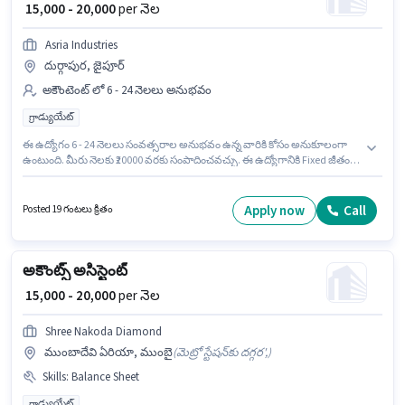
₹ 15,000 - 20,000
per నెల
Asria Industries
దుర్గాపుర, జైపూర్
అకౌంటెంట్ లో 6 - 24 నెలలు అనుభవం
గ్రాడ్యుయేట్
ఈ ఉద్యోగం 6 - 24 నెలలు సంవత్సరాల అనుభవం ఉన్న వారికి కోసం అనుకూలంగా
ఉంటుంది. మీరు నెలకు ₹20000 వరకు సంపాదించవచ్చు. ఈ ఉద్యోగానికి Fixed జీతం
అందుబాటులో ఉంది. దరఖాస్తుదారులు కనీసం గ్రాడ్యుయేట్ డిగ్రీ లేదా సర్టిఫికెట్ కలిగి
ఉండాలి. ఈ ఉద్యోగం దుర్గాపుర, జైపూర్ లో ఉంది. Asria Industries అకౌంటెంట్
విభాగంలో అకౌంట్స్ అసిస్టెంట్ ఉద్యోగానికి క్రియాశీలకంగా నియామకం జరుగుతోంది.
Apply now
Call
Posted 19 గంటలు క్రితం
అకౌంట్స్ అసిస్టెంట్
₹ 15,000 - 20,000
per నెల
Shree Nakoda Diamond
ముంబాదేవి ఏరియా, ముంబై
(
మెట్రో స్టేషన్‌కు దగ్గర',
)
Skills
:
Balance Sheet
గ్రాడ్యుయేట్