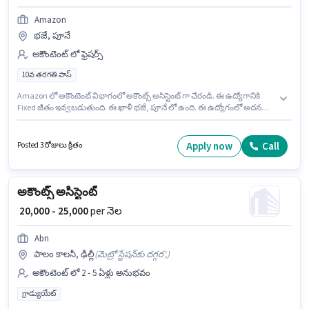
Amazon
భజే, పూనే
అకౌంటెంట్ లో ఫ్రెషర్స్
10వ తరగతి పాస్
Amazon లో అకౌంటెంట్ విభాగంలో అకౌంట్స్ అసిస్టెంట్ గా చేరండి. ఈ ఉద్యోగానికి
Fixed జీతం ఇవ్వబడుతుంది. ఈ ఖాళీ భజే, పూనే లో ఉంది. ఈ ఉద్యోగంలో అదనపు
ప్రయోజనాలు Cab, PF ఉన్నాయి. దరఖాస్తుదారులు కనీసం 10వ తరగతి పాస్ డిగ్రీ
లేదా సర్టిఫికెట్ కలిగి ఉండాలి. ఈ ఉద్యోగం ఫ్రెషర్ కోసం, నెల జీతం ₹28000 ఉంటుంది.
Apply now
Call
Posted 3 రోజులు క్రితం
అకౌంట్స్ అసిస్టెంట్
₹ 20,000 - 25,000
per నెల
Abn
పాలం కాలనీ, ఢిల్లీ
(
మెట్రో స్టేషన్‌కు దగ్గర',
)
అకౌంటెంట్ లో 2 - 5 ఏళ్లు అనుభవం
గ్రాడ్యుయేట్