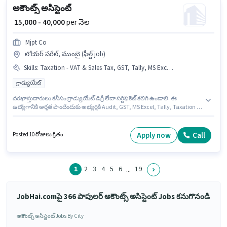
అకౌంట్స్ అసిస్టెంట్
₹ 15,000 - 40,000
per నెల
Mjpt Co
లోయర్ పరేల్, ముంబై (ఫీల్డ్ job)
Skills
:
Taxation - VAT & Sales Tax, GST, Tally, MS Excel, TDS, Audit
గ్రాడ్యుయేట్
దరఖాస్తుదారులు కనీసం గ్రాడ్యుయేట్ డిగ్రీ లేదా సర్టిఫికెట్ కలిగి ఉండాలి. ఈ
ఉద్యోగానికి అర్హత పొందేందుకు అభ్యర్థికి Audit, GST, MS Excel, Tally, Taxation -
VAT & Sales Tax, TDS వంటి నైపుణ్యాలు ఉండాలి. ఈ ఉద్యోగం లోయర్ పరేల్,
ముంబై లో ఉంది. ఈ ఉద్యోగానికి Fixed జీతం ఇవ్వబడుతుంది. Mjpt Co అకౌంటెంట్
విభాగంలో అకౌంట్స్ అసిస్టెంట్ ఉద్యోగానికి క్రియాశీలకంగా నియామకం జరుగుతోంది. ఈ
Apply now
Call
Posted 10 రోజులు క్రితం
ఉద్యోగం 2 - 6+ ఏళ్లు సంవత్సరాల అనుభవం ఉన్న వారికి కోసం, నెల జీతం ₹40000
ఉంటుంది.
1
2
3
4
5
6
19
...
JobHai.comపై 366 పాపులర్ అకౌంట్స్ అసిస్టెంట్ Jobs కనుగొనండి
అకౌంట్స్ అసిస్టెంట్ Jobs By City