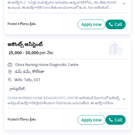
ఈ ఉద్యోగం 2 - 5 ఏళ్లు సంవత్సరాల అనుభవం ఉన్న వారికి కోసం, నెల జీతం ₹25000
ఉంటుంది. ఈ ఉద్యోగానికి Fixed జీతం అందుబాటులో ఉంది. Abn అకౌంటెంట్
విభాగంలో అకౌంట్స్ అసిస్టెంట్ ఉద్యోగానికి క్రియాశీలకంగా నియామకం జరుగుతోంది. ఈ
ఖాళీ పాలం కాలనీ, ఢిల్లీ లో ఉంది. ఈ ఉద్యోగానికి అభ్యర్థులు తప్పనిసరిగా
గ్రాడ్యుయేట్ డిగ్రీ/సర్టిఫికెట్ కలిగి ఉండాలి.
Apply now
Call
Posted 4 రోజులు క్రితం
అకౌంట్స్ అసిస్టెంట్
₹ 25,000 - 30,000
per నెల
Olivia Nursing Home Diagnostic Centre
డమ్ డమ్, కోల్‌కతా
Skills
:
Tally, GST
గ్రాడ్యుయేట్
OLIVIA NURSING HOME & DIAGNOSTIC CENTRE అకౌంటెంట్ విభాగంలో అకౌంట్స్
అసిస్టెంట్ ఉద్యోగానికి క్రియాశీలకంగా నియామకం జరుగుతోంది. ఈ ఉద్యోగానికి అభ్యర్థి
వద్ద GST, Tally ఉండాలి. ఈ ఉద్యోగం డమ్ డమ్, కోల్‌కతా లో ఉంది. అదనపు PF,
Medical Benefits లు ఉద్యోగ స్థాయి మరియు కంపెనీ పాలసీలపై ఆధారపడి
ఇప్పించబడతాయి. ఈ ఉద్యోగానికి అభ్యర్థులు తప్పనిసరిగా గ్రాడ్యుయేట్ డిగ్రీ/
Apply now
Call
Posted 8 రోజులు క్రితం
సర్టిఫికెట్ కలిగి ఉండాలి. ఈ ఉద్యోగానికి Fixed జీతం ఇవ్వబడుతుంది.