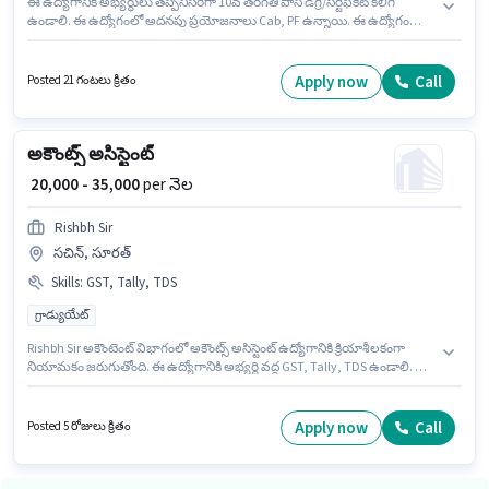
ఈ ఉద్యోగానికి అభ్యర్థులు తప్పనిసరిగా 10వ తరగతి పాస్ డిగ్రీ/సర్టిఫికెట్ కలిగి
ఉండాలి. ఈ ఉద్యోగంలో అదనపు ప్రయోజనాలు Cab, PF ఉన్నాయి. ఈ ఉద్యోగం
క్యాంప్, పూనే లో ఉంది. ఈ ఉద్యోగానికి Fixed జీతం ఇవ్వబడుతుంది. ఈ ఉద్యోగం
ఫ్రెషర్ కోసం, నెల జీతం ₹28000 ఉంటుంది. Amazon లో అకౌంటెంట్ విభాగంలో
అకౌంట్స్ అసిస్టెంట్ గా చేరండి.
Apply now
Call
Posted 21 గంటలు క్రితం
అకౌంట్స్ అసిస్టెంట్
₹ 20,000 - 35,000
per నెల
Rishbh Sir
సచిన్, సూరత్
Skills
:
GST, Tally, TDS
గ్రాడ్యుయేట్
Rishbh Sir అకౌంటెంట్ విభాగంలో అకౌంట్స్ అసిస్టెంట్ ఉద్యోగానికి క్రియాశీలకంగా
నియామకం జరుగుతోంది. ఈ ఉద్యోగానికి అభ్యర్థి వద్ద GST, Tally, TDS ఉండాలి. ఈ
ఉద్యోగం సచిన్, సూరత్ లో ఉంది. ఈ ఉద్యోగానికి Fixed జీతం అందుబాటులో ఉంది.
దరఖాస్తుదారులు కనీసం గ్రాడ్యుయేట్ డిగ్రీ లేదా సర్టిఫికెట్ కలిగి ఉండాలి. అదనపు PF
లు ఉద్యోగ స్థాయి మరియు కంపెనీ పాలసీలపై ఆధారపడి ఇప్పించబడతాయి.
Apply now
Call
Posted 5 రోజులు క్రితం