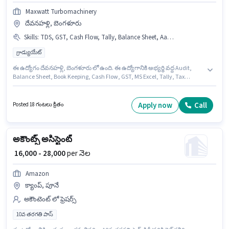
Maxwatt Turbomachinery
దేవనహళ్లి, బెంగళూరు
Skills
:
TDS, GST, Cash Flow, Tally, Balance Sheet, Aadhar Card, Taxation - VAT & Sales Tax, Tax Returns, Audit, PAN Card, MS Excel, Book Keeping
గ్రాడ్యుయేట్
ఈ ఉద్యోగం దేవనహళ్లి, బెంగళూరు లో ఉంది. ఈ ఉద్యోగానికి అభ్యర్థి వద్ద Audit,
Balance Sheet, Book Keeping, Cash Flow, GST, MS Excel, Tally, Tax
Returns, Taxation - VAT & Sales Tax, TDS ఉండాలి. ఈ ఉద్యోగానికి అభ్యర్థులు
తప్పనిసరిగా గ్రాడ్యుయేట్ డిగ్రీ/సర్టిఫికెట్ కలిగి ఉండాలి. అదనపు Cab, PF, Medical
Benefits లు ఉద్యోగ స్థాయి మరియు కంపెనీ పాలసీలపై ఆధారపడి
Apply now
Call
Posted 18 గంటలు క్రితం
ఇప్పించబడతాయి. Maxwatt Turbomachinery లో అకౌంటెంట్ విభాగంలో అకౌంట్స్
అసిస్టెంట్ గా చేరండి. ఈ ఉద్యోగానికి Fixed జీతం ఇవ్వబడుతుంది.
అకౌంట్స్ అసిస్టెంట్
₹ 16,000 - 28,000
per నెల
Amazon
క్యాంప్, పూనే
అకౌంటెంట్ లో ఫ్రెషర్స్
10వ తరగతి పాస్