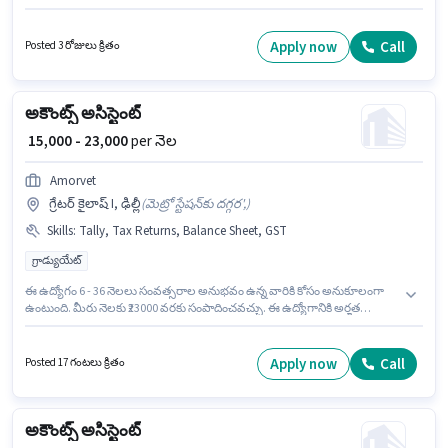
హైదరాబాద్ లో ఉంది. ఈ ఉద్యోగానికి అభ్యర్థి వద్ద Audit, Balance Sheet, Book
Keeping, Cash Flow, GST, MS Excel, Tally, Tax Returns, Taxation - VAT &
Sales Tax, TDS ఉండాలి. Creative Graphics Solutions లో అకౌంటెంట్ విభాగంలో
Apply now
Call
Posted 3 రోజులు క్రితం
అకౌంట్స్ అసిస్టెంట్ గా చేరండి. దరఖాస్తుదారులు కనీసం గ్రాడ్యుయేట్ డిగ్రీ లేదా సర్టిఫికెట్
కలిగి ఉండాలి.
అకౌంట్స్ అసిస్టెంట్
₹ 15,000 - 23,000
per నెల
Amorvet
గ్రేటర్ కైలాష్ I, ఢిల్లీ
(
మెట్రో స్టేషన్‌కు దగ్గర',
)
Skills
:
Tally, Tax Returns, Balance Sheet, GST
గ్రాడ్యుయేట్
ఈ ఉద్యోగం 6 - 36 నెలలు సంవత్సరాల అనుభవం ఉన్న వారికి కోసం అనుకూలంగా
ఉంటుంది. మీరు నెలకు ₹23000 వరకు సంపాదించవచ్చు. ఈ ఉద్యోగానికి అర్హత
పొందేందుకు అభ్యర్థికి Balance Sheet, GST, Tally, Tax Returns వంటి నైపుణ్యాలు
ఉండాలి. దరఖాస్తుదారులు కనీసం గ్రాడ్యుయేట్ డిగ్రీ లేదా సర్టిఫికెట్ కలిగి ఉండాలి. ఈ
ఉద్యోగానికి Fixed జీతం అందుబాటులో ఉంది. ఈ ఖాళీ గ్రేటర్ కైలాష్ I, ఢిల్లీ లో ఉంది.
Apply now
Call
Posted 17 గంటలు క్రితం
Amorvet లో అకౌంటెంట్ విభాగంలో అకౌంట్స్ అసిస్టెంట్ గా చేరండి.
అకౌంట్స్ అసిస్టెంట్