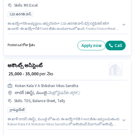
Skills
:
MS Excel
12వ తరగతి పాస్
ఈ ఉద్యోగానికి అభ్యర్థులు తప్పనిసరిగా 12వ తరగతి పాస్ డిగ్రీ/సర్టిఫికెట్ కలిగి
ఉండాలి. ఈ ఉద్యోగానికి Fixed జీతం అందుబాటులో ఉంది. Fresko Choice Meat
Products అకౌంటెంట్ విభాగంలో అకౌంట్స్ అసిస్టెంట్ ఉద్యోగానికి క్రియాశీలకంగా
నియామకం జరుగుతోంది. అదనపు PF లు ఉద్యోగ స్థాయి మరియు కంపెనీ పాలసీలపై
ఆధారపడి ఇప్పించబడతాయి. ఈ ఉద్యోగం 0 - 5 ఏళ్లు సంవత్సరాల అనుభవం ఉన్న
Apply now
Call
Posted ఒక రోజు క్రితం
వారికి కోసం, నెల జీతం ₹30000 ఉంటుంది. ఈ ఉద్యోగానికి అర్హత పొందేందుకు అభ్యర్థికి
MS Excel వంటి నైపుణ్యాలు ఉండాలి.
అకౌంట్స్ అసిస్టెంట్
₹ 25,000 - 35,000
per నెల
Kokan Kala V A Shikshan Vikas Sanstha
దాదర్ (ఈస్ట్), ముంబై
(
మెట్రో స్టేషన్‌కు దగ్గర',
)
Skills
:
TDS, Balance Sheet, Tally
గ్రాడ్యుయేట్
ఈ ఖాళీ దాదర్ (ఈస్ట్), ముంబై లో ఉంది. ఈ ఉద్యోగానికి Fixed జీతం ఇవ్వబడుతుంది.
Kokan Kala V A Shikshan Vikas Sanstha లో అకౌంటెంట్ విభాగంలో అకౌంట్స్
అసిస్టెంట్ గా చేరండి. ఈ ఉద్యోగానికి అభ్యర్థి వద్ద Balance Sheet, Tally, TDS
ఉండాలి. దరఖాస్తుదారులు కనీసం గ్రాడ్యుయేట్ డిగ్రీ లేదా సర్టిఫికెట్ కలిగి ఉండాలి. ఈ