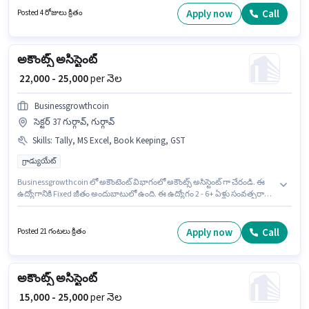
ఉద్యోగం 3 - 6 ఏళ్లు సంవత్సరాల అనుభవం ఉన్న వారికి కోసం, నెల జీతం ₹35000
Apply now
Call
Posted 4 రోజులు క్రితం
ఉంటుంది.
అకౌంట్స్ అసిస్టెంట్
₹ 22,000 - 25,000
per నెల
Businessgrowthcoin
సెక్టర్ 37 గుర్గావ్, గుర్గావ్
Skills
:
Tally, MS Excel, Book Keeping, GST
గ్రాడ్యుయేట్
Businessgrowthcoin లో అకౌంటెంట్ విభాగంలో అకౌంట్స్ అసిస్టెంట్ గా చేరండి. ఈ
ఉద్యోగానికి Fixed జీతం అందుబాటులో ఉంది. ఈ ఉద్యోగం 2 - 6+ ఏళ్లు సంవత్సరాల
అనుభవం ఉన్న వారికి కోసం అనుకూలంగా ఉంటుంది. మీరు నెలకు ₹25000 వరకు
సంపాదించవచ్చు. ఈ ఉద్యోగానికి అభ్యర్థి వద్ద Book Keeping, GST, MS Excel, Tally
ఉండాలి. ఈ ఉద్యోగం సెక్టర్ 37 గుర్గావ్, గుర్గావ్ లో ఉంది. దరఖాస్తుదారులు కనీసం
Apply now
Call
Posted 21 గంటలు క్రితం
గ్రాడ్యుయేట్ డిగ్రీ లేదా సర్టిఫికెట్ కలిగి ఉండాలి.
అకౌంట్స్ అసిస్టెంట్
₹ 15,000 - 25,000
per నెల