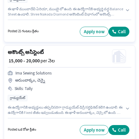
ఈ ఖాళీ ముంబాదేవి ఏరియా, ముంబై లో ఉంది. ఈ ఉద్యోగానికి అభ్యర్థి వద్ద Balance
Sheet ఉండాలి. Shree Nakoda Diamond అకౌంటెంట్ విభాగంలో అకౌంట్స్
అసిస్టెంట్ ఉద్యోగానికి క్రియాశీలకంగా నియామకం జరుగుతోంది. ఈ ఉద్యోగానికి Fixed
జీతం ఇవ్వబడుతుంది. దరఖాస్తుదారులు కనీసం గ్రాడ్యుయేట్ డిగ్రీ లేదా సర్టిఫికెట్ కలిగి
ఉండాలి. ఈ ఉద్యోగం 1 - 5 ఏళ్లు సంవత్సరాల అనుభవం ఉన్న వారికి కోసం, నెల జీతం
Apply now
Call
Posted 21 గంటలు క్రితం
₹20000 ఉంటుంది.
అకౌంట్స్ అసిస్టెంట్
₹ 15,000 - 20,000
per నెల
Ima Sewing Solutions
అరుంబాక్కం, చెన్నై
Skills
:
Tally
గ్రాడ్యుయేట్
ఈ ఉద్యోగానికి అభ్యర్థులు తప్పనిసరిగా గ్రాడ్యుయేట్ డిగ్రీ/సర్టిఫికెట్ కలిగి ఉండాలి. ఈ
ఉద్యోగానికి Fixed జీతం ఇవ్వబడుతుంది. ఈ ఖాళీ అరుంబాక్కం, చెన్నై లో ఉంది. ఈ
ఉద్యోగానికి అర్హత పొందేందుకు అభ్యర్థికి Tally వంటి నైపుణ్యాలు ఉండాలి. ఈ
ఉద్యోగం 1 - 2 ఏళ్లు సంవత్సరాల అనుభవం ఉన్న వారికి కోసం, నెల జీతం ₹20000
ఉంటుంది. Ima Sewing Solutions అకౌంటెంట్ విభాగంలో అకౌంట్స్ అసిస్టెంట్
Apply now
Call
Posted ఒక రోజు క్రితం
ఉద్యోగానికి క్రియాశీలకంగా నియామకం జరుగుతోంది.