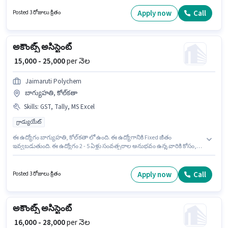
సంపాదించవచ్చు. ఈ ఉద్యోగానికి ముఖ్యమైన డాక్యుమెంట్లు PAN Card, Aadhar
Card, Bank Account అవసరం. ఈ ఉద్యోగం చెంబూర్ (వెస్ట్), ముంబై లో ఉంది. ఈ
Apply now
Call
Posted 3 రోజులు క్రితం
ఉద్యోగానికి అభ్యర్థి వద్ద MS Excel, Tally ఉండాలి.
అకౌంట్స్ అసిస్టెంట్
₹ 15,000 - 25,000
per నెల
Jaimaruti Polychem
బాగ్యుహతి, కోల్‌కతా
Skills
:
GST, Tally, MS Excel
గ్రాడ్యుయేట్
ఈ ఉద్యోగం బాగ్యుహతి, కోల్‌కతా లో ఉంది. ఈ ఉద్యోగానికి Fixed జీతం
ఇవ్వబడుతుంది. ఈ ఉద్యోగం 2 - 5 ఏళ్లు సంవత్సరాల అనుభవం ఉన్న వారికి కోసం,
నెల జీతం ₹25000 ఉంటుంది. ఈ ఉద్యోగానికి అర్హత పొందేందుకు అభ్యర్థికి GST, MS
Excel, Tally వంటి నైపుణ్యాలు ఉండాలి. ఈ ఉద్యోగానికి అభ్యర్థులు తప్పనిసరిగా
గ్రాడ్యుయేట్ డిగ్రీ/సర్టిఫికెట్ కలిగి ఉండాలి. Jaimaruti Polychem అకౌంటెంట్
Apply now
Call
Posted 3 రోజులు క్రితం
విభాగంలో అకౌంట్స్ అసిస్టెంట్ ఉద్యోగానికి క్రియాశీలకంగా నియామకం జరుగుతోంది.
అకౌంట్స్ అసిస్టెంట్
₹ 16,000 - 28,000
per నెల