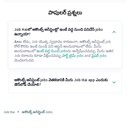
పాపులర్ ప్రశ్నలు
Job Haiలో అకౌంట్స్ అసిస్టెంట్లో ఇంటి వద్ద నుంచి పనిచేసే jobs
ఉన్నాయా?
Ans:
లేదు, Job యొక్క స్వభావం కారణంగా, అకౌంట్స్ అసిస్టెంట్ job
రోల్ కొరకు ఇంటి నుండి పని ఆప్షన్ అందుబాటులో లేదు. మీరు
అందుబాటులో
ఇంటి వద్ద నుంచి jobs
ను అన్వేషించవచ్చు. మీరు ఇతర
Job రకాలను కూడా వీక్షించవచ్చు
పార్ట్ టైమ్ jobs
and
ఫ్రెషర్ jobs
మొదలగునవి.
అకౌంట్స్ అసిస్టెంట్ jobs వెతకడానికి మీరు Job Hai app ఎందుకు
డౌన్‌లోడ్ చేయాలి?
>
Job Hai
అకౌంట్స్ అసిస్టెంట్ Jobs