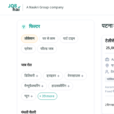
A Naukri Group company
पटना 
फिल्टर
लोकेशन
घर से काम
पार्ट टाइम
टेलीसे
₹ 25,
फ्रेशर
फील्ड जाब
A
जाब रोल
फ्
टेल
डिलिवरी
ड्राइवर
वेयरहाउस
फ्लेक्स
मैन्युफैक्चरिंग
हाउसकीपिंग
Aarambh 
Fixed सै
प्यून
डिग्री/स
+
39
more
सप्ताह ह
2 दिन पहल
मंथली सैलरी