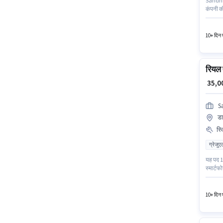
Sandhiya
कंपनी की
हेतु उम्
है। इस भ
10+ दिन प
रियल 
₹ 35,
S
डा
स्
ग्रेजुए
यह पद 1 
स्मार्टफ
सैलरी उप
पद के लि
10+ दिन प