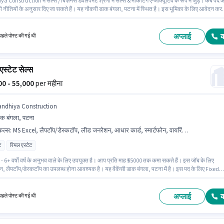
 Construction में सेल्स / बिज़नेस डेवलपमेंट श्रेणी में सेल्स & मार्केटिंग एग्जीक्यूटिव के रूप में जुड़ें। कैब पद
 नीतियों के अनुसार दिए जा सकते हैं। यह नौकरी डाक बंगला, पटना में स्थित है। इस भूमिका के लिए आवेदन करन
मीदवार के पास स्मार्टफोन होना चाहिए। इस पद के लिए उम्मीदवार के पास ग्रेजुएट डिग्री/सर्टिफिकेट होना अनिवार्य
ूमिका में Fixed वेतन संरचना मिलती है।
अप्लाई
हले पोस्ट की गई थी
एस्टेट सेल्स
000 - 55,000
per महीना
andhiya Construction
क बंगला, पटना
किल्स
:
MS Excel, लैपटॉप/डेस्कटॉप, लीड जनरेशन, आधार कार्ड, स्मार्टफोन, वायरिंग, कोल्ड कॉलिंग, बैंक अकाउंट, कंप्यूटर नॉलेज, PAN कार्ड
ट
रियल एस्टेट
- 6+ वर्षो वर्ष के अनुभव वाले के लिए उपयुक्त है। आप प्रति माह ₹55000 तक कमा सकते हैं। इस जॉब के लिए
ोन, लैपटॉप/डेस्कटॉप का उपलब्ध होना आवश्यक है। यह वैकेंसी डाक बंगला, पटना में है। इस पद के लिए Fixed
लब्ध है। Sandhiya Construction में सेल्स / बिज़नेस डेवलपमेंट श्रेणी में रियल एस्टेट सेल्स के रूप में जुड़ें। 
ए आवश्यक दस्तावेज़ जैसे PAN कार्ड, आधार कार्ड, बैंक अकाउंट का होना अनिवार्य है।
अप्लाई
हले पोस्ट की गई थी