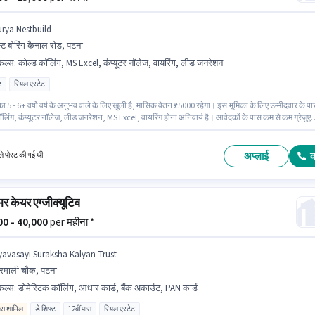
urya Nestbuild
स्ट बोरिंग कैनाल रोड, पटना
किल्स
:
कोल्ड कॉलिंग, MS Excel, कंप्यूटर नॉलेज, वायरिंग, लीड जनरेशन
ट
रियल एस्टेट
ा 5 - 6+ वर्षो वर्ष के अनुभव वाले के लिए खुली है, मासिक वेतन ₹25000 रहेगा। इस भूमिका के लिए उम्मीदवार के प
लिंग, कंप्यूटर नॉलेज, लीड जनरेशन, MS Excel, वायरिंग होना अनिवार्य है। आवेदकों के पास कम से कम ग्रेजुए
ा सर्टिफिकेट होना चाहिए। इस भूमिका में Fixed वेतन संरचना मिलती है। यह वैकेंसी वेस्ट बोरिंग कैनाल रोड, पटना 
 Nestbuild में सेल्स / बिज़नेस डेवलपमेंट श्रेणी में सेल्स & मार्केटिंग एग्जीक्यूटिव के रूप में जुड़ें।
अप्लाई
े पोस्ट की गई थी
र केयर एग्जीक्यूटिव
000 - 40,000
per महीना *
yavasayi Suraksha Kalyan Trust
रमाली चौक, पटना
किल्स
:
डोमेस्टिक कॉलिंग, आधार कार्ड, बैंक अकाउंट, PAN कार्ड
िव्स शामिल
डे शिफ्ट
12वीं पास
रियल एस्टेट