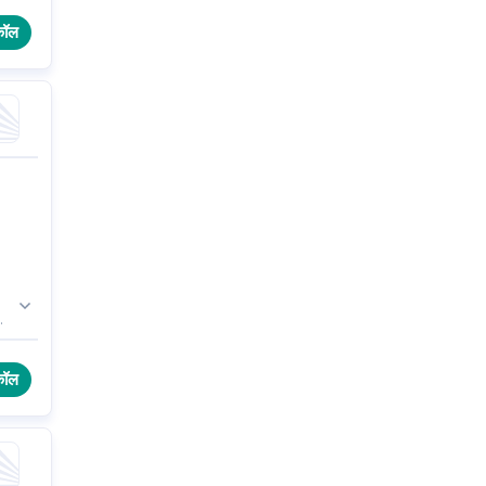
कॉल
कॉल