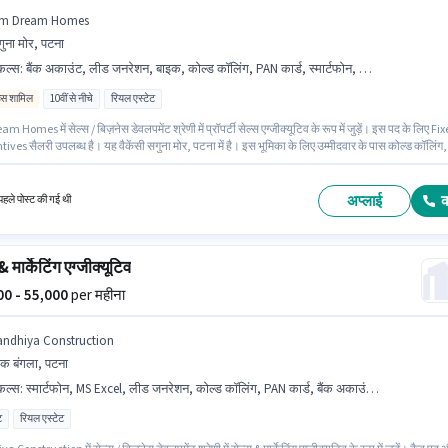
m Dream Homes
ुना मोर, पटना
किल्स
:
बैंक अकाउंट, लीड जनरेशन, बाइक, कोल्ड कॉलिंग, PAN कार्ड, स्मार्टफोन, वायरिंग, आधार कार्ड
िव्स शामिल
10वीं से नीचे
रियल एस्टेट
 Homes में सेल्स / बिज़नेस डेवलपमेंट श्रेणी में प्रॉपर्टी सेल्स एग्जीक्यूटिव के रूप में जुड़ें। इस पद के लिए Fi
ives सैलरी उपलब्ध है। यह वैकेंसी सगुना मोर, पटना में है। इस भूमिका के लिए उम्मीदवार के पास कोल्ड कॉलिंग,
शन, वायरिंग होना अनिवार्य है। इस नौकरी के लिए 10वीं से नीचे योग्यता वाले उम्मीदवार आवेदन कर सकते हैं। 
े लिए महत्वपूर्ण दस्तावेज़ PAN कार्ड, आधार कार्ड, बैंक अकाउंट आवश्यक हैं।
अप्लाई
हले पोस्ट की गई थी
& मार्केटिंग एग्जीक्यूटिव
000 - 55,000
per महीना
andhiya Construction
क बंगला, पटना
किल्स
:
स्मार्टफोन, MS Excel, लीड जनरेशन, कोल्ड कॉलिंग, PAN कार्ड, बैंक अकाउंट, कंप्यूटर नॉलेज, आधार कार्ड, वायरिंग
ट
रियल एस्टेट