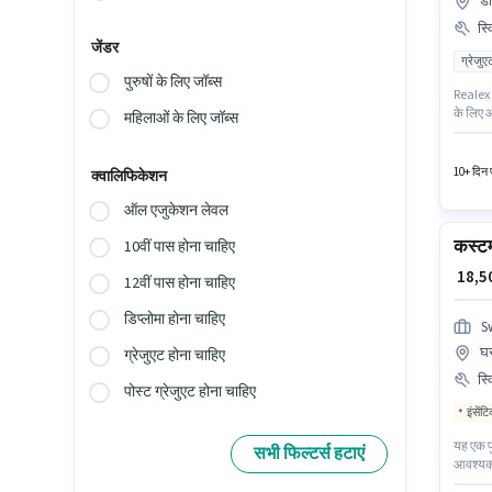
डा
स्
जेंडर
ग्रेजुए
पुरुषों के लिए जॉब्स
Realex S
के लिए आ
महिलाओं के लिए जॉब्स
है। इस प
कैब पद 
10+ दिन प
क्वालिफिकेशन
ऑल एजुकेशन लेवल
कस्टम
10वीं पास होना चाहिए
₹ 18,
12वीं पास होना चाहिए
डिप्लोमा होना चाहिए
S
घर
ग्रेजुएट होना चाहिए
स्
पोस्ट ग्रेजुएट होना चाहिए
इंसेंट
यह एक फु
सभी फिल्टर्स हटाएं
आवश्यक द
के लिए 