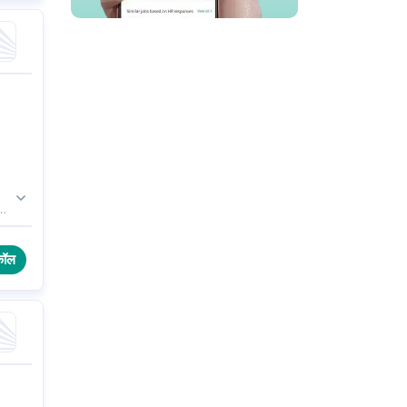
का
कॉल