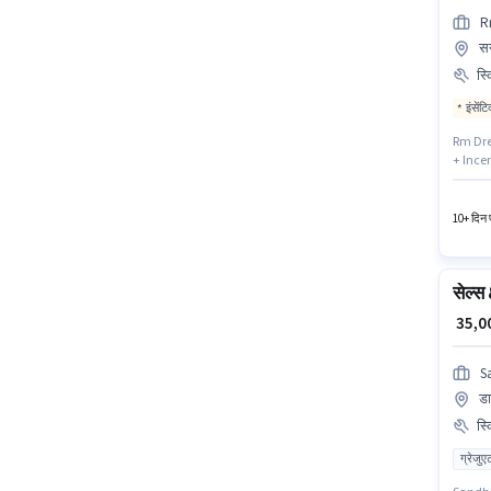
R
सग
स्
इंसेंट
Rm Dream
+ Incent
लीड जनरे
भूमिका क
10+ दिन प
सेल्स 
₹ 35,
S
डा
स्
ग्रेजुए