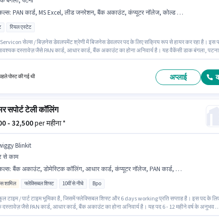
क बंगला, पटना
किल्स
:
PAN कार्ड, MS Excel, लीड जनरेशन, बैंक अकाउंट, कंप्यूटर नॉलेज, कोल्ड कॉलिंग, वायरिंग, आधार कार्ड, लैपटॉप/डेस्कटॉप, स्मार्टफोन
ट
रियल एस्टेट
ervicon सेल्स / बिज़नेस डेवलपमेंट श्रेणी में बिजनेस डेवलपर पद के लिए सक्रिय रूप से हायर कर रहा है। इस 
वश्यक दस्तावेज़ जैसे PAN कार्ड, आधार कार्ड, बैंक अकाउंट का होना अनिवार्य है। यह वैकेंसी डाक बंगला, पटना म
द के लिए Fixed सैलरी उपलब्ध है। इस पद के लिए उम्मीदवार के पास ग्रेजुएट डिग्री/सर्टिफिकेट होना अनिवार्य ह
और कंपनी की नीतियों के अनुसार दिए जा सकते हैं।
अप्लाई
हले पोस्ट की गई थी
र सपोर्ट टेली कॉलिंग
500 - 32,500
per महीना *
wiggy Blinkit
 से काम
किल्स
:
बैंक अकाउंट, डोमेस्टिक कॉलिंग, आधार कार्ड, कंप्यूटर नॉलेज, PAN कार्ड, नॉन-वॉयस/चैट प्रोसेस, इंटरनेट कनेक्शन, क्वेरी रेसोल्युशन
िव्स शामिल
फ्लेक्सिबल शिफ्ट
10वीं से नीचे
Bpo
ल टाइम / पार्ट टाइम भूमिका है, जिसमें फ्लेक्सिबल शिफ्ट और 6 days working प्रति सप्ताह है। इस पद के लि
स्तावेज़ जैसे PAN कार्ड, आधार कार्ड, बैंक अकाउंट का होना अनिवार्य है। यह पद 6 - 12 महीने वर्ष के अनुभव व
उपयुक्त है। आप प्रति माह ₹32500 तक कमा सकते हैं। इस पद के लिए Fixed + Incentives सैलरी उपलब्ध है। 