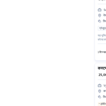
S
वे
स्
ग्रेजुए
यह भूमिक
कोल्ड कॉ
डिग्री य
है। Surya
1 दिन पहल
कस्टम
₹ 25,
V
क
स्
इंसेंट