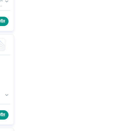
 और
े
कॉल
इस
कॉल