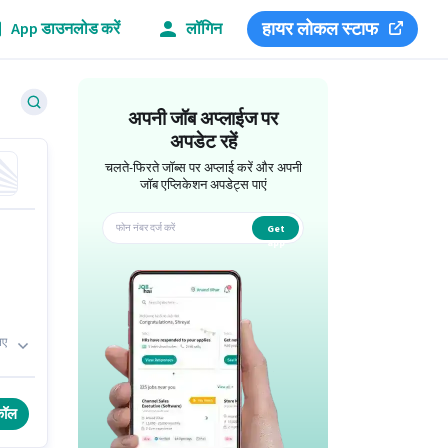
हायर लोकल स्टाफ
App डाउनलोड करें
लॉगिन
अपनी जॉब अप्लाईज पर
अपडेट रहें
चलते-फिरते जॉब्स पर अप्लाई करें और अपनी
जॉब एप्लिकेशन अपडेट्स पाएं
Get
app
िए
ि
कॉल