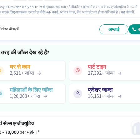
yi Suraksha Kalyan Trust में ग्राहक सहायता / टेलीकॉलर श्रेणी में कस्टमर केयर एग्जीक्यूटिव के रूप में
इस पद के लिए आवश्यक दस्तावेज़ जैसे PAN कार्ड, आधार कार्ड, बैंक अकाउंट का होना अनिवार्य है। यह नौकरी
चौक, पटना में स्थित है। इस भूमिका के लिए आवेदक के पास डोमेस्टिक कॉलिंग जैसी स्किल्स होनी चाहिए। आवेद
कम से कम 12वीं पास डिग्री या सर्टिफिकेट होना चाहिए। इस पद के लिए Fixed + Incentives सैलरी उपलब्ध है।
अप्लाई
े पोस्ट की गई थी
तरह की जॉब्स देख रहे हैं?
घर से काम
पार्ट टाइम
2,611
+
जॉब्स
27,392
+
जॉब्स
महिलाओं के लिए जॉब्स
फ्रेशर जाब्स
1,20,203
+
जॉब्स
16,151
+
जॉब्स
्टी सेल्स एग्जीक्यूटिव
00 - 70,000
per महीना *