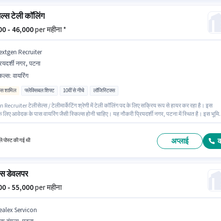
ेल्स टेली कॉलिंग
000 - 46,000
per महीना *
extgen Recruiter
रियदर्शी नगर, पटना
किल्स
:
वायरिंग
िव्स शामिल
फ्लेक्सिबल शिफ्ट
10वीं से नीचे
लॉजिस्टिक्स
Recruiter टेलीसेल्स / टेलीमार्केटिंग श्रेणी में टेली कॉलिंग पद के लिए सक्रिय रूप से हायर कर रहा है। इस
े लिए आवेदक के पास वायरिंग जैसी स्किल्स होनी चाहिए। यह नौकरी प्रियदर्शी नगर, पटना में स्थित है। इस भूमि
ed + Incentives वेतन संरचना मिलती है। यह एक फुल टाइम भूमिका है, जिसमें फ्लेक्सिबल शिफ्ट और 6 days
प्रति सप्ताह है। इंश्योरेंस, मेडिकल बेनिफिट्स पद और कंपनी की नीतियों के अनुसार दिए जा सकते हैं।
अप्लाई
े पोस्ट की गई थी
स डेवलपर
000 - 55,000
per महीना
ealex Servicon