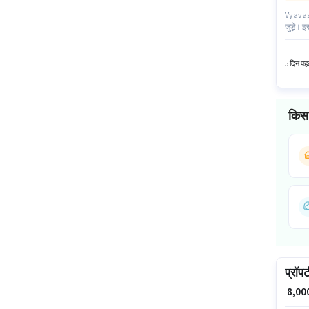
Vyavasa
जुड़ें। 
करमाली 
के पास 
5 दिन पहल
किस 
प्रॉपर
₹ 8,0