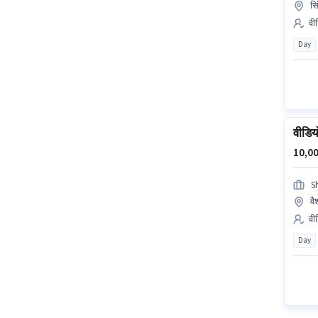
सि
वी
Day
वीडिय
10,00
S
वै
वीड
Day