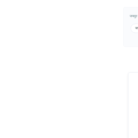
जयपुर म
जय