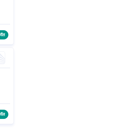
कॉल
कॉल