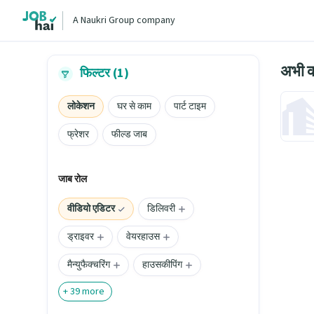
A Naukri Group company
अभी क
फिल्टर (1)
लोकेशन
घर से काम
पार्ट टाइम
फ्रेशर
फील्ड जाब
जाब रोल
वीडियो एडिटर
डिलिवरी
ड्राइवर
वेयरहाउस
मैन्युफैक्चरिंग
हाउसकीपिंग
+
39
more