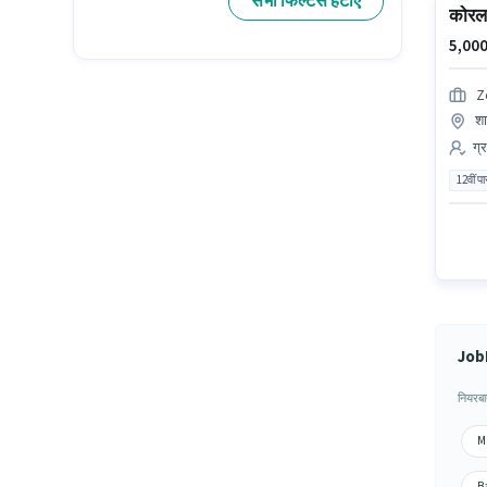
सभी फिल्टर्स हटाएं
कोरल 
5,000
Z
शा
ग्
12वीं प
JobH
नियरबा
Ma
Ba