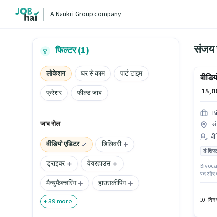
A Naukri Group company
संजय प
फिल्टर (1)
लोकेशन
घर से काम
पार्ट टाइम
वीडिय
₹ 15,
फ्रेशर
फील्ड जाब
B
जाब रोल
सं
वीड
वीडियो एडिटर
डिलिवरी
डे शिफ्
ड्राइवर
वेयरहाउस
Bivocal Birds Technolo
पद और कं
मैन्युफैक्चरिंग
हाउसकीपिंग
वेतन संर
वर्षो वर
10+ दिन प
+
39
more