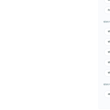
Pr
संजय प्
सं
सं
सं
सं
सं
संजय प्ल
आग