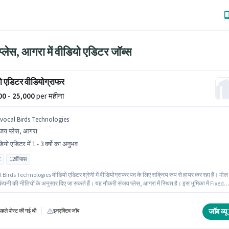
्लेस, आगरा में वीडियो एडिटर जॉब्स
ो एडिटर वीडियोग्राफर
000 - 25,000
per महीना
ivocal Birds Technologies
जय प्लेस, आगरा
ियो एडिटर में 1 - 3 वर्षो का अनुभव
ट
12वीं पास
gies वीडियो एडिटर श्रेणी में वीडियोग्राफर पद के लिए सक्रिय रूप से हायर कर रहा है। मील
पनी की नीतियों के अनुसार दिए जा सकते हैं। यह नौकरी संजय प्लेस, आगरा में स्थित है। इस भूमिका में Fixed
चना मिलती है। इस पद के लिए उम्मीदवार के पास 12वीं पास डिग्री/सर्टिफिकेट होना अनिवार्य है। यह भूमिका 1 - 
्ष के अनुभव वाले के लिए खुली है, मासिक वेतन ₹25000 रहेगा।
जॉब व्यू 
हले पोस्ट की गई थी
इनएक्टिव जॉब