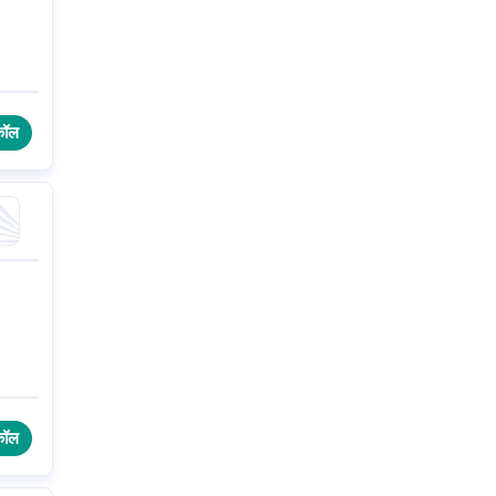
कॉल
कॉल