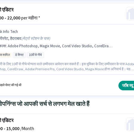
ो एडिटर
000 - 22,000
per महीना *
sk Info Tech
ीरपेट, हैदराबाद
(
मेट्रो स्टेशन के पास
)
किल्स
:
Adobe Photoshop, Magix Movie, Corel Video Studio, CorelDraw, Adobe Premiere Pro
िव्स शामिल
डे शिफ्ट
10वीं से नीचे
 के लिए 10वीं से नीचे योग्यता वाले उम्मीदवार आवेदन कर सकते हैं। इस भूमिका के लिए उम्मीदवार के पास Adob
op, CorelDraw, Adobe Premiere Pro, Corel Video Studio, Magix Movie होना अनिवार्य है। यह
अमीरपेट, हैदराबाद में है। इस भूमिका के साथ अतिरिक्त लाभ जैसे इंश्योरेंस, PF, मेडिकल बेनिफिट्स भी मिलेंगे। Ys
डिटर के रूप में जुड़ें। इस पद के लिए Fixed + Incentives सैलरी उपलब्ध
जॉब व्यू 
हले पोस्ट की गई थी
निंग्स जो आपकी सर्च से लगभग मेल खाते हैं
ो एडिटर
0 -
15,000
/Month