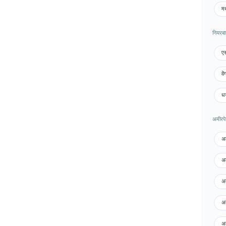
मध
नियरबा
एस
वे
धर
अमीरपेट
अम
अम
अम
अम
अम