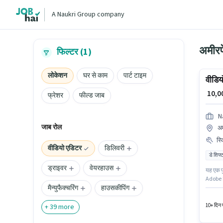
A Naukri Group company
अमीरपे
फिल्टर (1)
लोकेशन
घर से काम
पार्ट टाइम
वीडिय
₹ 10,
फ्रेशर
फील्ड जाब
N
जाब रोल
अम
स्
वीडियो एडिटर
डिलिवरी
डे शिफ्
ड्राइवर
वेयरहाउस
यह एक फ
Adobe P
मैन्युफैक्चरिंग
हाउसकीपिंग
श्रेणी म
है। इस प
10+ दिन प
+
39
more