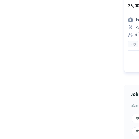
35,00
I
जु
वीड
Day
JobH
वीडियो
एस
बं