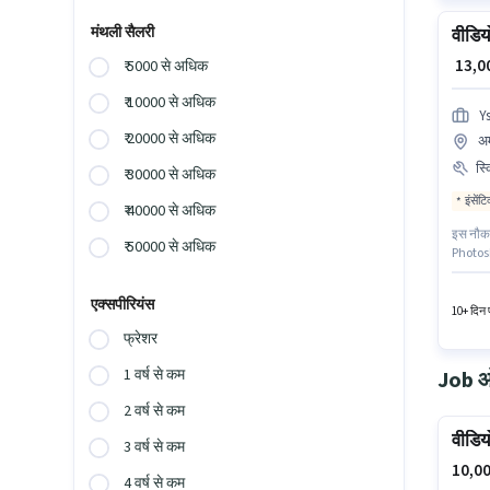
मंथली सैलरी
वीडिय
₹ 13,
₹ 5000 से अधिक
₹ 10000 से अधिक
Y
₹ 20000 से अधिक
अम
स्
₹ 30000 से अधिक
इंसेंट
₹ 40000 से अधिक
इस नौकरी
₹ 50000 से अधिक
Photosh
वैकेंसी 
Info Tech में वीडियो एडिटर श्रेणी में वीडियो ए
एक्सपीरियंस
है।
10+ दिन प
फ्रेशर
1 वर्ष से कम
Job ओप
2 वर्ष से कम
वीडिय
3 वर्ष से कम
10,00
4 वर्ष से कम