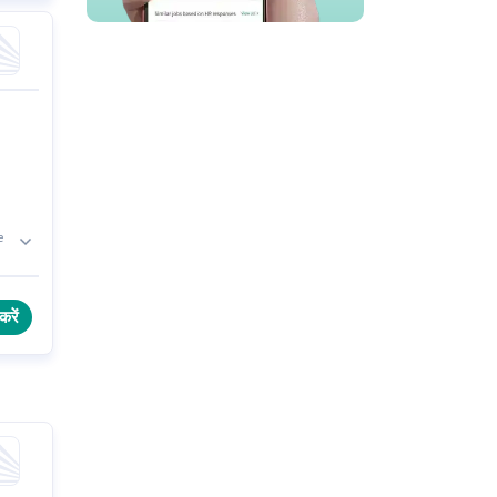
e
k
करें