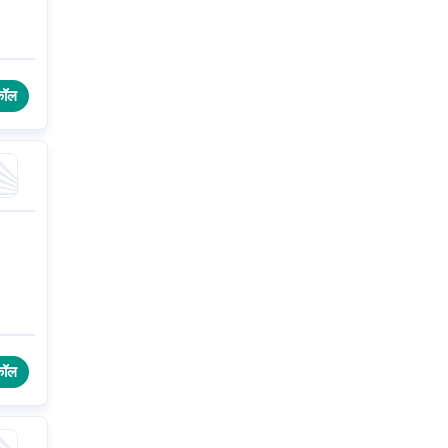
कॉल
कॉल