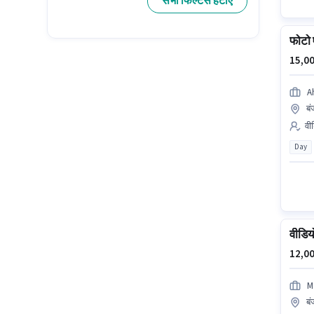
सभी फिल्टर्स हटाएं
फोटो
15,00
A
बं
वी
Day
वीडिय
12,00
M
बं