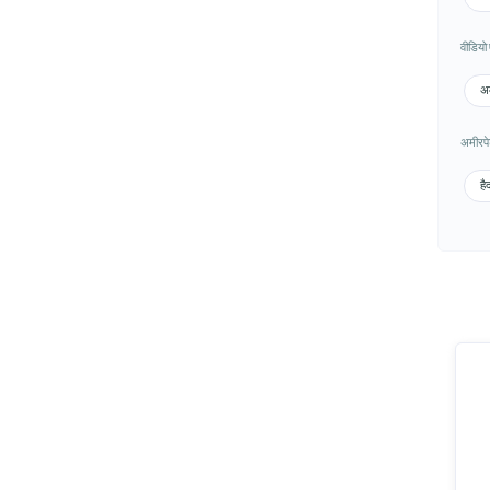
वीडियो 
अम
अमीरपेट 
है