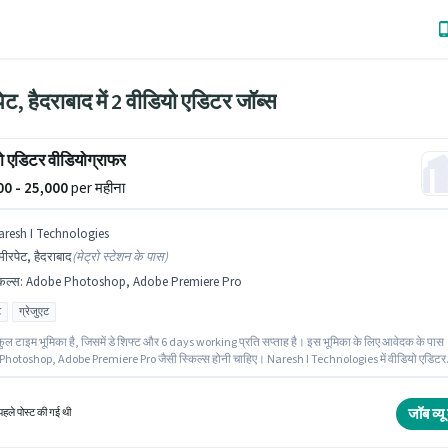
ट, हैदराबाद में 2 वीडियो एडिटर जॉब्स
ो एडिटर वीडियोग्राफर
000 - 25,000
per महीना
aresh I Technologies
ीरपेट, हैदराबाद
(
मेट्रो स्टेशन के पास
)
किल्स
:
Adobe Photoshop, Adobe Premiere Pro
ट
ग्रेजुएट
ुल टाइम भूमिका है, जिसमें डे शिफ्ट और 6 days working प्रति सप्ताह है। इस भूमिका के लिए आवेदक के पास
hotoshop, Adobe Premiere Pro जैसी स्किल्स होनी चाहिए। Naresh I Technologies में वीडियो एडिटर
ें वीडियोग्राफर के रूप में जुड़ें। इस भूमिका में Fixed वेतन संरचना मिलती है। यह नौकरी अमीरपेट, हैदराबाद में स्थ
द के लिए उम्मीदवार के पास ग्रेजुएट डिग्री/सर्टिफिकेट होना अनिवार्य है।
जॉब व्यू 
हले पोस्ट की गई थी