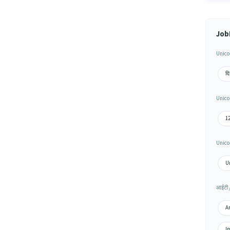
JobH
Unicor
दि
Unicor
12
Unicor
Un
आईटी /
Am
Im