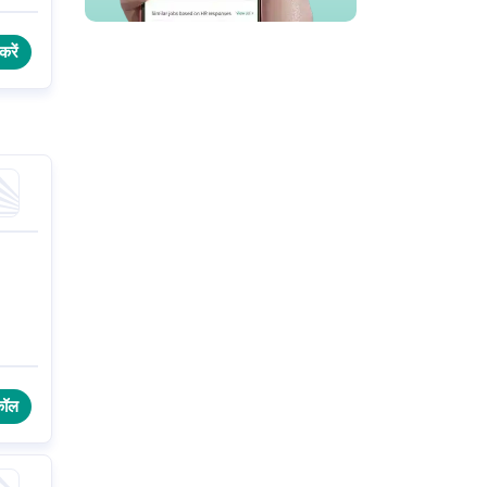
करें
कॉल