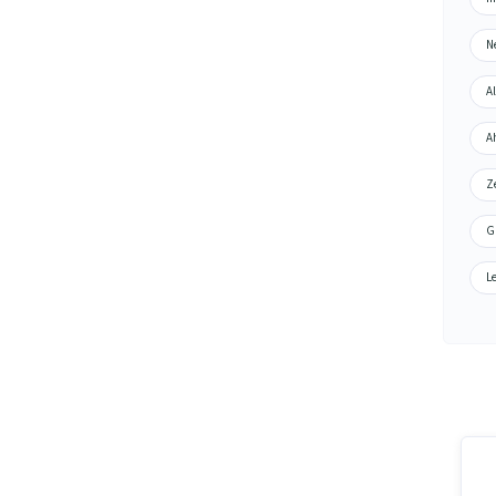
Ne
Al
Ah
Ze
Gr
Le