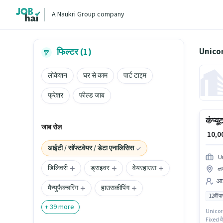
A Naukri Group company
Unicorn
फिल्टर (1)
लोकेशन
घर से काम
पार्ट टाइम
फ्रेशर
फील्ड जाब
कंप्य
जाब रोल
₹ 10,
आईटी / सॉफ्टवेयर / डेटा एनालिसिस
U
डिलिवरी
ड्राइवर
वेयरहाउस
लक
आई
मैन्युफैक्चरिंग
हाउसकीपिंग
12वीं प
+
39
more
Unicorn 
Fixed वे