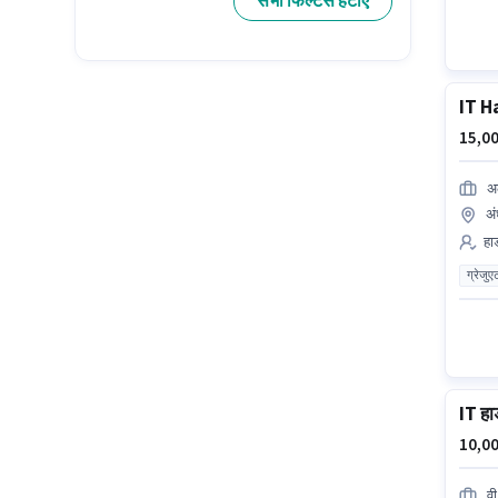
सभी फिल्टर्स हटाएं
IT H
15,00
अल
अं
हार
ग्रेजुए
IT हार
10,00
वी