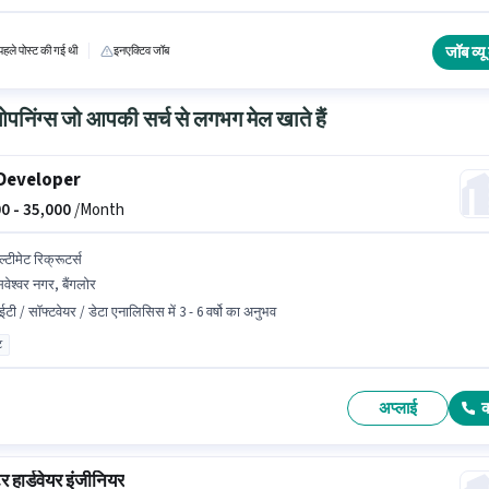
ेट होना चाहिए। यह भूमिका 6+ महीने वर्ष के अनुभव वाले के लिए खुली है, मासिक वेतन ₹12000 रहेगा।
जॉब व्यू 
हले पोस्ट की गई थी
इनएक्टिव जॉब
निंग्स जो आपकी सर्च से लगभग मेल खाते हैं
Developer
0 -
35,000
/Month
्टीमेट रिक्रूटर्स
वेश्वर नगर, बैंगलोर
टी / सॉफ्टवेयर / डेटा एनालिसिस में 3 - 6 वर्षो का अनुभव
ट
अप्लाई
टर हार्डवेयर इंजीनियर