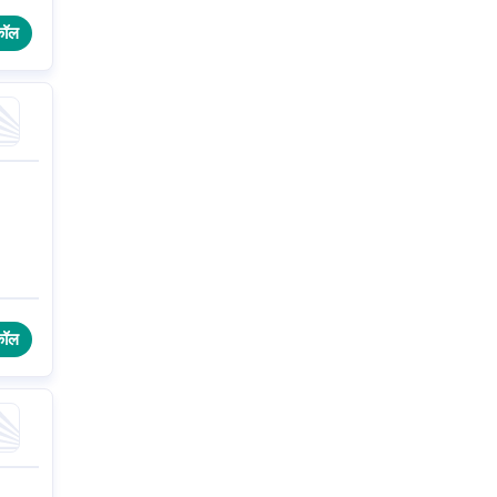
कॉल
कॉल