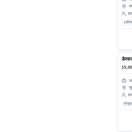
जन
हार
12वीं प
डेस्क
15,00
V
जु
हार
ग्रेजुए