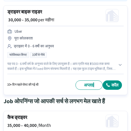
ड्राइवर बाइक राइडर
₹ 30,000 - 35,000
per महीना
Uber
पूरा कोलकाता
ड्राइवर में 0 - 6 वर्षो का अनुभव
फ्लेक्सिबल शिफ्ट
10वीं से नीचे
यह पद 0 - 6 वर्षो वर्ष के अनुभव वाले के लिए उपयुक्त है। आप प्रति माह ₹35000 तक कमा
सकते हैं। इस भूमिका में Fixed वेतन संरचना मिलती है। यह एक फुल टाइम भूमिका है, जिसमें
फ्लेक्सिबल शिफ्ट और 6 days working प्रति सप्ताह है। 10वीं से नीचे योग्यता वाले
उम्मीदवार इस भूमिका के लिए उपयुक्त हैं। Uber में ड्राइवर श्रेणी में बाइक राइडर के रूप में
जुड़ें।
अप्लाई
कॉल
10+ दिन पहले पोस्ट की गई थी
Job ओपनिंग्स जो आपकी सर्च से लगभग मेल खाते हैं
कैब ड्राइवर
35,000 -
40,000
/Month