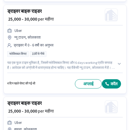
ड्राइवर बाइक राइडर
₹ 25,000 - 30,000
per महीना
Uber
न्यू टाउन, कोलकाता
ड्राइवर में 0 - 6 वर्षो का अनुभव
फ्लेक्सिबल शिफ्ट
10वीं से नीचे
यह एक फुल टाइम भूमिका है, जिसमें फ्लेक्सिबल शिफ्ट और 6 days working प्रति सप्ताह
है। आवेदक को अंग्रेजी में धाराप्रवाह होना चाहिए। यह वैकेंसी न्यू टाउन, कोलकाता में है। इस
भूमिका में Fixed वेतन संरचना मिलती है। 10वीं से नीचे योग्यता वाले उम्मीदवार इस भूमिका के
लिए उपयुक्त हैं। यह भूमिका 0 - 6 वर्षो वर्ष के अनुभव वाले के लिए खुली है, मासिक वेतन ₹30000
रहेगा।
अप्लाई
कॉल
4 दिन पहले पोस्ट की गई थी
ड्राइवर बाइक राइडर
₹ 25,000 - 30,000
per महीना
Uber
हावड़ा, कोलकाता