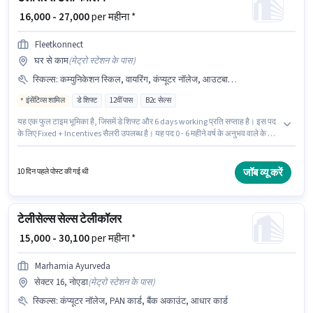
₹ 16,000 - 27,000
per महीना *
Fleetkonnect
घर से काम
(
मेट्रो स्टेशन के पास
)
स्किल्स
:
कम्युनिकेशन स्किल, वायरिंग, कंप्यूटर नॉलेज, आउटबाउंड/कोल्ड कॉलिंग, डोमेस्टिक कॉलिंग, MS Excel, लीड जनरेशन
इंसेंटिव्स शामिल
डे शिफ्ट
12वीं पास
B2c सेल्स
यह एक फुल टाइम भूमिका है, जिसमें डे शिफ्ट और 6 days working प्रति सप्ताह है। इस पद
के लिए Fixed + Incentives सैलरी उपलब्ध है। यह पद 0 - 6 महीने वर्ष के अनुभव वाले के लिए
उपयुक्त है। आप प्रति माह ₹27000 तक कमा सकते हैं। इस भूमिका के लिए आवेदक के पास
कंप्यूटर नॉलेज, डोमेस्टिक कॉलिंग, लीड जनरेशन, MS Excel, आउटबाउंड/कोल्ड कॉलिंग,
वायरिंग, कम्युनिकेशन स्किल जैसी स्किल्स होनी चाहिए। FLEETKONNECT में टेलीसेल्स /
जॉब व्यू करें
10 दिन पहले पोस्ट की गई थी
टेलीमार्केटिंग श्रेणी में टेली कॉलिंग के रूप में जुड़ें। आवेदकों के पास कम से कम 12वीं पास
डिग्री या सर्टिफिकेट होना चाहिए।
टेलीसेल्स सेल्स टेलीकॉलर
₹ 15,000 - 30,100
per महीना *
Marhamia Ayurveda
सेक्टर 16, नोएडा
(
मेट्रो स्टेशन के पास
)
स्किल्स
:
कंप्यूटर नॉलेज, PAN कार्ड, बैंक अकाउंट, आधार कार्ड