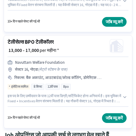
भूमिका में Fixed वेतन संरचना मिलती है। यह वैकेंसी सेक्टर 16, नोएडा में है। यह पद 0 - 2 वर्षो
वर्ष के अनुभव वाले के लिए उपयुक्त है। आप प्रति माह ₹20000 तक कमा सकते हैं। आवेदकों के
पास कम से कम 12वीं पास डिग्री या सर्टिफिकेट होना चाहिए। यह एक फुल टाइम भूमिका है,
जिसमें डे शिफ्ट और 6 days working प्रति सप्ताह है।
जॉब व्यू करें
10+ दिन पहले पोस्ट की गई थी
टेलीसेल्स BPO टेलीकॉलर
₹ 13,000 - 17,000
per महीना *
Navuttam Welfare Foundation
सेक्टर 16, नोएडा
(
मेट्रो स्टेशन के पास
)
स्किल्स
:
बैंक अकाउंट, आउटबाउंड/कोल्ड कॉलिंग, डोमेस्टिक कॉलिंग, वायरिंग, आधार कार्ड, कम्युनिकेशन स्किल, PAN कार्ड
इंसेंटिव्स शामिल
डे शिफ्ट
12वीं पास
Bpo
इस पद के लिए उम्मीदवार के पास 12वीं पास डिग्री/सर्टिफिकेट होना अनिवार्य है। इस भूमिका में
Fixed + Incentives वेतन संरचना मिलती है। यह नौकरी सेक्टर 16, नोएडा में स्थित है। इस
भूमिका के लिए आवेदक के पास डोमेस्टिक कॉलिंग, आउटबाउंड/कोल्ड कॉलिंग, वायरिंग,
कम्युनिकेशन स्किल जैसी स्किल्स होनी चाहिए। Navuttam Welfare Foundation
टेलीसेल्स / टेलीमार्केटिंग श्रेणी में BPO टेली कॉलर पद के लिए सक्रिय रूप से हायर कर रहा
जॉब व्यू करें
10+ दिन पहले पोस्ट की गई थी
है। इस पद के लिए आवश्यक दस्तावेज़ जैसे PAN कार्ड, आधार कार्ड, बैंक अकाउंट का होना
अनिवार्य है।
Job ओपनिंग्स जो आपकी सर्च से लगभग मेल खाते हैं