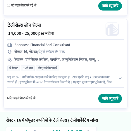
रूप से हायर कर रहा है। यह पद 0 - 3 वर्षो वर्ष के अनुभव वाले के लिए उपयुक्त है। आप प्रति
जॉब व्यू करें
10 घंटे पहले पोस्ट की गई थी
माह ₹15000 तक कमा सकते हैं।
टेलीसेल्स लोन सेल्स
₹ 14,000 - 25,000
per महीना
Sonbarsa Financial And Consultant
सेक्टर 16, नोएडा
(
मेट्रो स्टेशन के पास
)
स्किल्स
:
डोमेस्टिक कॉलिंग, वायरिंग, कम्युनिकेशन स्किल, कंप्यूटर नॉलेज, आउटबाउंड/कोल्ड कॉलिंग, लीड जनरेशन
डे शिफ्ट
12वीं पास
लोन/क्रेडिट कार्ड
यह पद 0 - 3 वर्षो वर्ष के अनुभव वाले के लिए उपयुक्त है। आप प्रति माह ₹25000 तक कमा
सकते हैं। इस भूमिका में Fixed वेतन संरचना मिलती है। यह एक फुल टाइम भूमिका है, जिसमें डे
शिफ्ट और 6 days working प्रति सप्ताह है। इस भूमिका के लिए उम्मीदवार के पास कंप्यूटर
नॉलेज, डोमेस्टिक कॉलिंग, लीड जनरेशन, आउटबाउंड/कोल्ड कॉलिंग, वायरिंग, कम्युनिकेशन
स्किल होना अनिवार्य है। आवेदकों के पास कम से कम 12वीं पास डिग्री या सर्टिफिकेट होना
जॉब व्यू करें
6 दिन पहले पोस्ट की गई थी
चाहिए। यह वैकेंसी सेक्टर 16, नोएडा में है।
सेक्टर 16 में पॉपुलर कंपनियों के टेलीसेल्स / टेलीमार्केटिंग जॉब्स