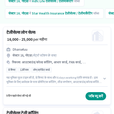
सेक्टर 16
,
नोएडा
में
Hdfc Life
टेलीसेल्स / टेलीमार्केटिंग
जॉब्स
सेक्टर 16
,
नोएडा
में
Star Health Insurance
टेलीसेल्स / टेलीमार्केटिंग
जॉब्स
सेक्
टेलीसेल्स लोन सेल्स
₹ 16,000 - 25,000
per महीना
Dhansetuu
सेक्टर 16, नोएडा
(
मेट्रो स्टेशन के पास
)
स्किल्स
:
आउटबाउंड/कोल्ड कॉलिंग, आधार कार्ड, PAN कार्ड, डोमेस्टिक कॉलिंग, कम्युनिकेशन स्किल, वायरिंग, लीड जनरेशन
डे शिफ्ट
12वीं पास
लोन/क्रेडिट कार्ड
यह भूमिका फुल टाइम की है, डे शिफ्ट के साथ और 6 days working प्रति सप्ताह है। इस
भूमिका के लिए आवेदक के पास डोमेस्टिक कॉलिंग, लीड जनरेशन, आउटबाउंड/कोल्ड कॉलिंग,
वायरिंग, कम्युनिकेशन स्किल जैसी स्किल्स होनी चाहिए। यह भूमिका 6 - 60 महीने वर्ष के
अनुभव वाले के लिए खुली है, मासिक वेतन ₹25000 रहेगा। इस भूमिका के साथ अतिरिक्त लाभ
जैसे इंश्योरेंस भी मिलेंगे। आवेदकों के पास कम से कम 12वीं पास डिग्री या सर्टिफिकेट होना
जॉब व्यू करें
9 दिन पहले पोस्ट की गई थी
चाहिए। इस पद के लिए Fixed सैलरी उपलब्ध है।
टेलीसेल्स टेली कॉलिंग