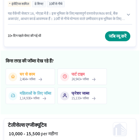
इंसेंटिव्स शामिल
डे शिफ्ट
10वीं से नीचे
यह वैकेंसी सेक्टर 16, नोएडा में है। इस भूमिका के लिए महत्वपूर्ण दस्तावेज़ PAN कार्ड, बैंक
अकाउंट, आधार कार्ड आवश्यक हैं। 10वीं से नीचे योग्यता वाले उम्मीदवार इस भूमिका के लिए
उपयुक्त हैं। इस भूमिका के लिए उम्मीदवार के पास कंप्यूटर नॉलेज होना अनिवार्य है। यह एक
फुल टाइम भूमिका है, जिसमें डे शिफ्ट और 6 days working प्रति सप्ताह है। इस पद के लिए
Fixed + Incentives सैलरी उपलब्ध है।
जॉब व्यू करें
10+ दिन पहले पोस्ट की गई थी
किस तरह की जॉब्स देख रहे हैं?
घर से काम
पार्ट टाइम
2,464
+
जॉब्स
24,943
+
जॉब्स
महिलाओं के लिए जॉब्स
फ्रेशर जाब्स
1,14,930
+
जॉब्स
15,133
+
जॉब्स
टेलीसेल्स एग्जीक्यूटिव
₹ 10,000 - 15,500
per महीना