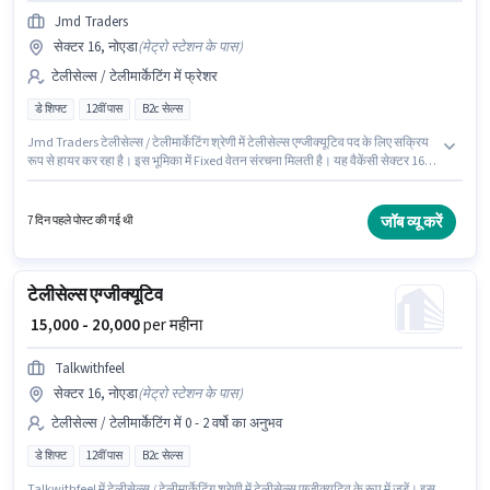
Jmd Traders
सेक्टर 16, नोएडा
(
मेट्रो स्टेशन के पास
)
टेलीसेल्स / टेलीमार्केटिंग में फ्रेशर
डे शिफ्ट
12वीं पास
B2c सेल्स
Jmd Traders टेलीसेल्स / टेलीमार्केटिंग श्रेणी में टेलीसेल्स एग्जीक्यूटिव पद के लिए सक्रिय
रूप से हायर कर रहा है। इस भूमिका में Fixed वेतन संरचना मिलती है। यह वैकेंसी सेक्टर 16,
नोएडा में है। आवेदकों के पास कम से कम 12वीं पास डिग्री या सर्टिफिकेट होना चाहिए। यह
भूमिका फुल टाइम की है, डे शिफ्ट के साथ और 6 days working प्रति सप्ताह है। यह पद
फ्रेशर के लिए उपयुक्त है। आप प्रति माह ₹15500 तक कमा सकते हैं।
जॉब व्यू करें
7 दिन पहले पोस्ट की गई थी
टेलीसेल्स एग्जीक्यूटिव
₹ 15,000 - 20,000
per महीना
Talkwithfeel
सेक्टर 16, नोएडा
(
मेट्रो स्टेशन के पास
)
टेलीसेल्स / टेलीमार्केटिंग में 0 - 2 वर्षो का अनुभव
डे शिफ्ट
12वीं पास
B2c सेल्स
Talkwithfeel में टेलीसेल्स / टेलीमार्केटिंग श्रेणी में टेलीसेल्स एग्जीक्यूटिव के रूप में जुड़ें। इस