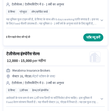
टेलीसेल्स / टेलीमार्केटिंग में 0 - 1 वर्षो का अनुभव
डे शिफ्ट
ग्रेजुएट
लोन/क्रेडिट कार्ड
यह भूमिका फुल टाइम की है, डे शिफ्ट के साथ और 6 days working प्रति सप्ताह है। इस पद
के लिए Fixed सैलरी उपलब्ध है। यह भूमिका 0 - 1 वर्षो वर्ष के अनुभव वाले के लिए खुली है,
मासिक वेतन ₹30000 रहेगा। इस पद के लिए उम्मीदवार के पास ग्रेजुएट डिग्री/सर्टिफिकेट होना
अनिवार्य है। यह वैकेंसी सेक्टर 16, नोएडा में है। Moneylicious Investments And
Consulting टेलीसेल्स / टेलीमार्केटिंग श्रेणी में टेलीसेल्स एग्जीक्यूटिव पद के लिए सक्रिय रूप
जॉब व्यू करें
8 दिन पहले पोस्ट की गई थी
से हायर कर रहा है।
टेलीसेल्स इंश्योरेंस सेल्स
₹ 12,000 - 15,000
per महीना
Merabima Insurance Brokers
सेक्टर 16, नोएडा
(
मेट्रो स्टेशन के पास
)
टेलीसेल्स / टेलीमार्केटिंग में 0 - 3 वर्षो का अनुभव
डे शिफ्ट
12वीं पास
हेल्थ/टर्म इंश्योरेंस
आवेदकों के पास कम से कम 12वीं पास डिग्री या सर्टिफिकेट होना चाहिए। इस भूमिका में
Fixed वेतन संरचना मिलती है। यह नौकरी सेक्टर 16, नोएडा में स्थित है। यह एक फुल टाइम
भूमिका है, जिसमें डे शिफ्ट और 6 days working प्रति सप्ताह है। Merabima
Insurance Brokers टेलीसेल्स / टेलीमार्केटिंग श्रेणी में इंश्योरेंस सेल्स पद के लिए सक्रिय