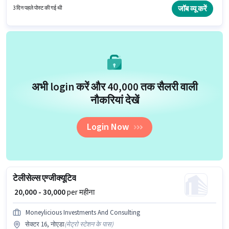
माह ₹20000 तक कमा सकते हैं।
जॉब व्यू करें
3 दिन पहले पोस्ट की गई थी
अभी login करें और ₹40,000 तक सैलरी वाली
नौकरियां देखें
Login Now
टेलीसेल्स एग्जीक्यूटिव
₹ 20,000 - 30,000
per महीना
Moneylicious Investments And Consulting
सेक्टर 16, नोएडा
(
मेट्रो स्टेशन के पास
)