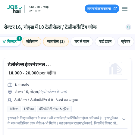
A Naukri Group
हायर लोकल स्टाफ
company
सेक्टर 16, नोएडा में 10 टेलीसेल्स / टेलीमार्केटिंग जॉब्स
1
फिल्टर
लोकेशन
जाब रोल (1)
घर से काम
पार्ट टाइम
फ्रेशर
टेलीसेल्स इंटरनेशनल कॉल सेंटर
₹ 18,000 - 20,000
per महीना
Naturals
सेक्टर 16, नोएडा
(
मेट्रो स्टेशन के पास
)
टेलीसेल्स / टेलीमार्केटिंग में 0 - 5 वर्षो का अनुभव
डे शिफ्ट
12वीं पास
हॉस्पिटैलिटी ट्रेवल & टूरिज्म
इस पद के लिए उम्मीदवार के पास 12वीं पास डिग्री/सर्टिफिकेट होना अनिवार्य है। इस भूमिका
के साथ अतिरिक्त लाभ जैसे PF भी मिलेंगे। यह एक फुल टाइम भूमिका है, जिसमें डे शिफ्ट और 6
days working प्रति सप्ताह है। इस भूमिका में Fixed वेतन संरचना मिलती है। यह वैकेंसी
सेक्टर 16, नोएडा में है। यह पद 0 - 5 वर्षो वर्ष के अनुभव वाले के लिए उपयुक्त है। आप प्रति