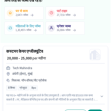
किस तरह की जॉब्स देख रहे हैं?
घर से काम
पार्ट टाइम
2,647
+
जॉब्स
27,715
+
जॉब्स
महिलाओं के लिए जॉब्स
फ्रेशर जाब्स
1,20,497
+
जॉब्स
16,004
+
जॉब्स
कस्टमर केयर एग्जीक्यूटिव
₹ 20,000 - 25,000
per महीना
Tech Mahindra
अंधेरी (ईस्ट), मुंबई
स्किल्स
:
नॉन-वॉयस/चैट प्रोसेस
डे शिफ्ट
ग्रेजुएट
Bpo
यह पद 6+ महीने वर्ष के अनुभव वाले के लिए उपयुक्त है। आप प्रति माह ₹25000 तक कमा
सकते हैं। PF, मेडिकल बेनिफिट्स पद और कंपनी की नीतियों के अनुसार दिए जा सकते हैं।
Tech Mahindra ग्राहक सहायता / टेलीकॉलर श्रेणी में कस्टमर केयर एग्जीक्यूटिव पद के
लिए सक्रिय रूप से हायर कर रहा है। इस भूमिका में Fixed वेतन संरचना मिलती है। यह एक