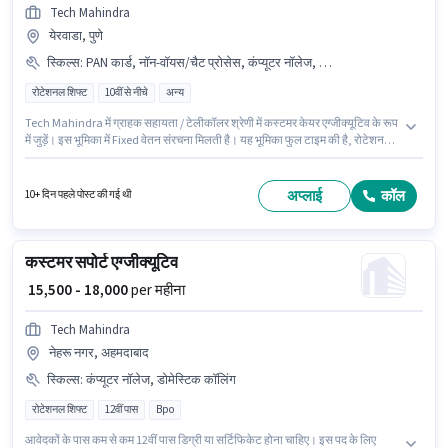
Tech Mahindra
येरवाडा, पुणे
स्किल्स
:
PAN कार्ड, नॉन-वॉयस/चैट प्रोसेस, कंप्यूटर नॉलेज, आधार कार्ड
रोटेशनल शिफ्ट
10वीं से नीचे
अन्य
Tech Mahindra में ग्राहक सहायता / टेलीकॉलर श्रेणी में कस्टमर केयर एग्जीक्यूटिव के रूप
में जुड़ें। इस भूमिका में Fixed वेतन संरचना मिलती है। यह भूमिका फुल टाइम की है, रोटेशनल
शिफ्ट के साथ और 5 days working प्रति सप्ताह है। इस भूमिका के साथ अतिरिक्त लाभ
जैसे कैब, PF भी मिलेंगे। इस नौकरी के लिए 10वीं से नीचे योग्यता वाले उम्मीदवार आवेदन कर
सकते हैं। इस भूमिका के लिए उम्मीदवार के पास कंप्यूटर नॉलेज, नॉन-वॉयस/चैट प्रोसेस होना
अप्लाई
कॉल
10+ दिन पहले पोस्ट की गई थी
अनिवार्य है।
कस्टमर सपोर्ट एग्जीक्यूटिव
₹ 15,500 - 18,000
per महीना
Tech Mahindra
नेहरू नगर, अहमदाबाद
स्किल्स
:
कंप्यूटर नॉलेज, डोमेस्टिक कॉलिंग
रोटेशनल शिफ्ट
12वीं पास
Bpo
आवेदकों के पास कम से कम 12वीं पास डिग्री या सर्टिफिकेट होना चाहिए। इस पद के लिए