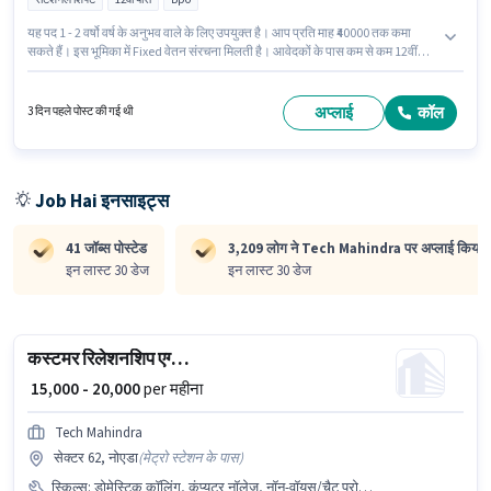
यह पद 1 - 2 वर्षो वर्ष के अनुभव वाले के लिए उपयुक्त है। आप प्रति माह ₹40000 तक कमा
सकते हैं। इस भूमिका में Fixed वेतन संरचना मिलती है। आवेदकों के पास कम से कम 12वीं
पास डिग्री या सर्टिफिकेट होना चाहिए। कैब पद और कंपनी की नीतियों के अनुसार दिए जा
सकते हैं। यह वैकेंसी येरवाडा, पुणे में है। इस भूमिका के लिए आवेदक के पास कंप्यूटर नॉलेज,
इंटरनेशनल कॉलिंग, क्वेरी रेसोल्युशन जैसी स्किल्स होनी चाहिए।
अप्लाई
कॉल
3 दिन पहले पोस्ट की गई थी
Job Hai इनसाइट्स
41 जॉब्स पोस्टेड
3,209 लोग ने Tech Mahindra पर अप्लाई किया ह
इन लास्ट 30 डेज
इन लास्ट 30 डेज
कस्टमर रिलेशनशिप एग्जीक्यूटिव
₹ 15,000 - 20,000
per महीना
Tech Mahindra
सेक्टर 62, नोएडा
(
मेट्रो स्टेशन के पास
)
स्किल्स
:
डोमेस्टिक कॉलिंग, कंप्यूटर नॉलेज, नॉन-वॉयस/चैट प्रोसेस