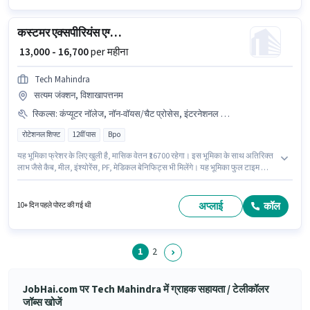
रेसोल्युशन, नॉन-वॉयस/चैट प्रोसेस जैसी स्किल्स होनी चाहिए।
कस्टमर एक्सपीरियंस एग्जीक्यूटिव
₹ 13,000 - 16,700
per महीना
Tech Mahindra
सत्यम जंक्शन, विशाखापत्तनम
स्किल्स
:
कंप्यूटर नॉलेज, नॉन-वॉयस/चैट प्रोसेस, इंटरनेशनल कॉलिंग, डोमेस्टिक कॉलिंग, क्वेरी रेसोल्युशन
रोटेशनल शिफ्ट
12वीं पास
Bpo
यह भूमिका फ्रेशर के लिए खुली है, मासिक वेतन ₹16700 रहेगा। इस भूमिका के साथ अतिरिक्त
लाभ जैसे कैब, मील, इंश्योरेंस, PF, मेडिकल बेनिफिट्स भी मिलेंगे। यह भूमिका फुल टाइम की
है, रोटेशनल शिफ्ट के साथ और 6 days working प्रति सप्ताह है। इस भूमिका के लिए
आवेदक के पास कंप्यूटर नॉलेज, डोमेस्टिक कॉलिंग, इंटरनेशनल कॉलिंग, क्वेरी रेसोल्युशन,
नॉन-वॉयस/चैट प्रोसेस जैसी स्किल्स होनी चाहिए। यह वैकेंसी सत्यम जंक्शन, विशाखापत्तनम
अप्लाई
कॉल
10+ दिन पहले पोस्ट की गई थी
में है। इस भूमिका में Fixed वेतन संरचना मिलती है।
1
2
JobHai.com पर Tech Mahindra में ग्राहक सहायता / टेलीकॉलर
जॉब्स खोजें