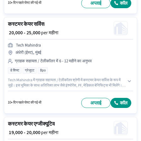
फुल टाइम भूमिका है, जिसमें डे शिफ्ट और 5 days working प्रति सप्ताह है। इस भूमिका के
अप्लाई
कॉल
10+ दिन पहले पोस्ट की गई थी
लिए आवेदक के पास नॉन-वॉयस/चैट प्रोसेस जैसी स्किल्स होनी चाहिए।
कस्टमर केयर सर्विस
₹ 20,000 - 25,000
per महीना
Tech Mahindra
अंधेरी (ईस्ट), मुंबई
ग्राहक सहायता / टेलीकॉलर में 6 - 12 महीने का अनुभव
डे शिफ्ट
ग्रेजुएट
Bpo
Tech Mahindra में ग्राहक सहायता / टेलीकॉलर श्रेणी में कस्टमर केयर सर्विस के रूप में
जुड़ें। इस भूमिका के साथ अतिरिक्त लाभ जैसे इंश्योरेंस, PF, मेडिकल बेनिफिट्स भी मिलेंगे।
यह वैकेंसी अंधेरी (ईस्ट), मुंबई में है। इस पद के लिए Fixed सैलरी उपलब्ध है। आवेदकों के पास
कम से कम ग्रेजुएट डिग्री या सर्टिफिकेट होना चाहिए। यह भूमिका 6 - 12 महीने वर्ष के अनुभव
वाले के लिए खुली है, मासिक वेतन ₹25000 रहेगा।
अप्लाई
कॉल
10+ दिन पहले पोस्ट की गई थी
कस्टमर केयर एग्जीक्यूटिव
₹ 19,000 - 20,000
per महीना