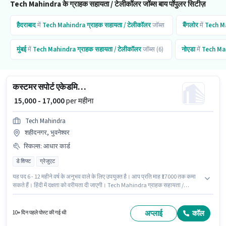
Tech Mahindra के ग्राहक सहायता / टेलीकॉलर जॉब्स बाय पॉपुलर सिटीज़
हैदराबाद
में
Tech Mahindra
ग्राहक सहायता / टेलीकॉलर
जॉब्स
बैंगलोर
में
Tech M
मुंबई
में
Tech Mahindra
ग्राहक सहायता / टेलीकॉलर
जॉब्स (6)
नोएडा
में
Tech Ma
कस्टमर सपोर्ट एकेडमिक काउंसलर
₹ 15,000 - 17,000
per महीना
Tech Mahindra
शहीदनगर, भुवनेश्वर
स्किल्स
:
आधार कार्ड
डे शिफ्ट
ग्रेजुएट
यह पद 6 - 12 महीने वर्ष के अनुभव वाले के लिए उपयुक्त है। आप प्रति माह ₹17000 तक कमा
सकते हैं। हिंदी में दक्षता को वरीयता दी जाएगी। Tech Mahindra ग्राहक सहायता /
टेलीकॉलर श्रेणी में अकाडेमिक काउंसलर पद के लिए सक्रिय रूप से हायर कर रहा है। इस
भूमिका के लिए महत्वपूर्ण दस्तावेज़ आधार कार्ड आवश्यक हैं। यह नौकरी शहीदनगर, भुवनेश्वर में
स्थित है। इस भूमिका में Fixed वेतन संरचना मिलती है।
अप्लाई
कॉल
10+ दिन पहले पोस्ट की गई थी