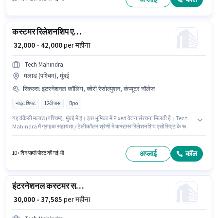
कस्टमर रिलेशनशिप एसोसिएट
₹ 32,000 - 42,000
per महीना
Tech Mahindra
मलाड (पश्चिम), मुंबई
स्किल्स
:
इंटरनेशनल कॉलिंग, क्वेरी रेसोल्युशन, कंप्यूटर नॉलेज
नाइट शिफ्ट
12वीं पास
Bpo
यह वैकेंसी मलाड (पश्चिम), मुंबई में है। इस भूमिका में Fixed वेतन संरचना मिलती है। Tech
Mahindra में ग्राहक सहायता / टेलीकॉलर श्रेणी में कस्टमर रिलेशनशिप एसोसिएट के रूप में
जुड़ें। मेडिकल बेनिफिट्स, PF, कैब, इंश्योरेंस पद और कंपनी की नीतियों के अनुसार दिए जा
सकते हैं। यह भूमिका 0 - 6 वर्षो वर्ष के अनुभव वाले के लिए खुली है, मासिक वेतन ₹42000
रहेगा। इस भूमिका के लिए आवेदक के पास कंप्यूटर नॉलेज, इंटरनेशनल कॉलिंग, क्वेरी
अप्लाई
कॉल
10+ दिन पहले पोस्ट की गई थी
रेसोल्युशन जैसी स्किल्स होनी चाहिए।
इंटरनेशनल कस्टमर सपोर्ट एग्जीक्यूटिव
₹ 30,000 - 37,585
per महीना