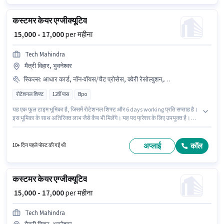
कस्टमर केयर एग्जीक्यूटिव
₹ 15,000 - 17,000
per महीना
Tech Mahindra
मैत्री विहार, भुवनेश्वर
स्किल्स
:
आधार कार्ड, नॉन-वॉयस/चैट प्रोसेस, क्वेरी रेसोल्युशन, कंप्यूटर नॉलेज
रोटेशनल शिफ्ट
12वीं पास
Bpo
यह एक फुल टाइम भूमिका है, जिसमें रोटेशनल शिफ्ट और 6 days working प्रति सप्ताह है।
इस भूमिका के साथ अतिरिक्त लाभ जैसे कैब भी मिलेंगे। यह पद फ्रेशर के लिए उपयुक्त है।
आप प्रति माह ₹17000 तक कमा सकते हैं। इस पद के लिए Fixed सैलरी उपलब्ध है। आवेदकों
के पास कम से कम 12वीं पास डिग्री या सर्टिफिकेट होना चाहिए। इस भूमिका के लिए आवेदक
के पास कंप्यूटर नॉलेज, क्वेरी रेसोल्युशन, नॉन-वॉयस/चैट प्रोसेस जैसी स्किल्स होनी चाहिए।
अप्लाई
कॉल
10+ दिन पहले पोस्ट की गई थी
कस्टमर केयर एग्जीक्यूटिव
₹ 15,000 - 17,000
per महीना
Tech Mahindra