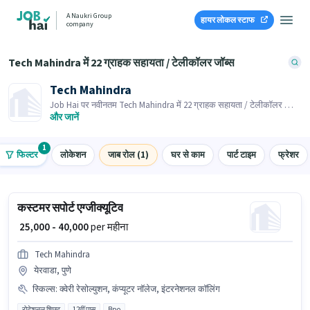
A Naukri Group
हायर लोकल स्टाफ
company
Tech Mahindra में 22 ग्राहक सहायता / टेलीकॉलर जॉब्स
Tech Mahindra
Job Hai पर नवीनतम Tech Mahindra में 22 ग्राहक सहायता / टेलीकॉलर जॉब्स
के लिए आवेदन करें! भर्तीकर्ता के पास आपके क्षेत्र में तत्काल रिक्तियां हैं।
और जानें
1
फिल्टर
लोकेशन
जाब रोल (1)
घर से काम
पार्ट टाइम
फ्रेशर
कस्टमर सपोर्ट एग्जीक्यूटिव
₹ 25,000 - 40,000
per महीना
Tech Mahindra
येरवाडा, पुणे
स्किल्स
:
क्वेरी रेसोल्युशन, कंप्यूटर नॉलेज, इंटरनेशनल कॉलिंग
रोटेशनल शिफ्ट
12वीं पास
Bpo