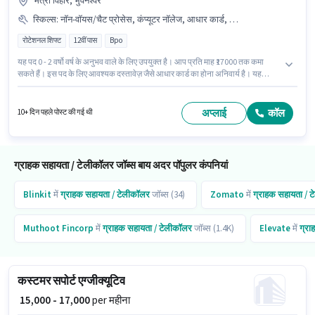
मैत्री विहार, भुवनेश्वर
स्किल्स
:
नॉन-वॉयस/चैट प्रोसेस, कंप्यूटर नॉलेज, आधार कार्ड, क्वेरी रेसोल्युशन
रोटेशनल शिफ्ट
12वीं पास
Bpo
यह पद 0 - 2 वर्षो वर्ष के अनुभव वाले के लिए उपयुक्त है। आप प्रति माह ₹17000 तक कमा
सकते हैं। इस पद के लिए आवश्यक दस्तावेज़ जैसे आधार कार्ड का होना अनिवार्य है। यह
भूमिका फुल टाइम की है, रोटेशनल शिफ्ट के साथ और 6 days working प्रति सप्ताह है।
इस भूमिका के लिए आवेदक के पास कंप्यूटर नॉलेज, क्वेरी रेसोल्युशन, नॉन-वॉयस/चैट प्रोसेस
जैसी स्किल्स होनी चाहिए। आवेदकों के पास कम से कम 12वीं पास डिग्री या सर्टिफिकेट होना
अप्लाई
कॉल
10+ दिन पहले पोस्ट की गई थी
चाहिए। हिंदी में दक्षता को वरीयता दी जाएगी।
ग्राहक सहायता / टेलीकॉलर जॉब्स बाय अदर पॉपुलर कंपनियां
Blinkit
में
ग्राहक सहायता / टेलीकॉलर
जॉब्स (34)
Zomato
में
ग्राहक सहायता / 
Muthoot Fincorp
में
ग्राहक सहायता / टेलीकॉलर
जॉब्स (1.4K)
Elevate
में
ग्रा
कस्टमर सपोर्ट एग्जीक्यूटिव
₹ 15,000 - 17,000
per महीना