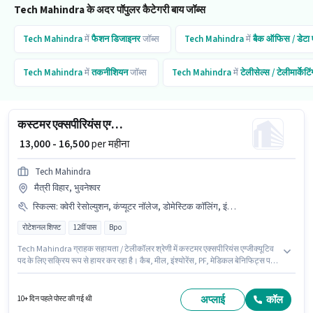
Tech Mahindra के अदर पॉपुलर कैटेगरी बाय जॉब्स
Tech Mahindra
में
फैशन डिजाइनर
जॉब्स
Tech Mahindra
में
बैक ऑफिस / डेटा ए
Tech Mahindra
में
तकनीशियन
जॉब्स
Tech Mahindra
में
टेलीसेल्स / टेलीमार्केटिं
कस्टमर एक्सपीरियंस एग्जीक्यूटिव
₹ 13,000 - 16,500
per महीना
Tech Mahindra
मैत्री विहार, भुवनेश्वर
स्किल्स
:
क्वेरी रेसोल्युशन, कंप्यूटर नॉलेज, डोमेस्टिक कॉलिंग, इंटरनेशनल कॉलिंग, नॉन-वॉयस/चैट प्रोसेस
रोटेशनल शिफ्ट
12वीं पास
Bpo
Tech Mahindra ग्राहक सहायता / टेलीकॉलर श्रेणी में कस्टमर एक्सपीरियंस एग्जीक्यूटिव
पद के लिए सक्रिय रूप से हायर कर रहा है। कैब, मील, इंश्योरेंस, PF, मेडिकल बेनिफिट्स पद
और कंपनी की नीतियों के अनुसार दिए जा सकते हैं। यह भूमिका 0 - 6 महीने वर्ष के अनुभव वाले
के लिए खुली है, मासिक वेतन ₹16500 रहेगा। इस पद के लिए Fixed सैलरी उपलब्ध है। यह एक
फुल टाइम भूमिका है, जिसमें रोटेशनल शिफ्ट और 6 days working प्रति सप्ताह है। इस
अप्लाई
कॉल
10+ दिन पहले पोस्ट की गई थी
भूमिका के लिए आवेदक के पास कंप्यूटर नॉलेज, डोमेस्टिक कॉलिंग, इंटरनेशनल कॉलिंग, क्वेरी