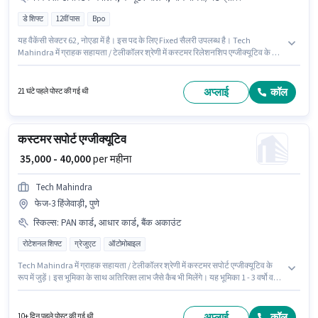
डे शिफ्ट
12वीं पास
Bpo
यह वैकेंसी सेक्टर 62, नोएडा में है। इस पद के लिए Fixed सैलरी उपलब्ध है। Tech
Mahindra में ग्राहक सहायता / टेलीकॉलर श्रेणी में कस्टमर रिलेशनशिप एग्जीक्यूटिव के रूप
में जुड़ें। इस भूमिका के साथ अतिरिक्त लाभ जैसे इंश्योरेंस भी मिलेंगे। यह भूमिका फुल टाइम की
है, डे शिफ्ट के साथ और 6 days working प्रति सप्ताह है। इस भूमिका के लिए उम्मीदवार के
पास कंप्यूटर नॉलेज, डोमेस्टिक कॉलिंग, नॉन-वॉयस/चैट प्रोसेस होना अनिवार्य है।
अप्लाई
कॉल
21 घंटे पहले पोस्ट की गई थी
कस्टमर सपोर्ट एग्जीक्यूटिव
₹ 35,000 - 40,000
per महीना
Tech Mahindra
फेज-3 हिंजेवाड़ी, पुणे
स्किल्स
:
PAN कार्ड, आधार कार्ड, बैंक अकाउंट
रोटेशनल शिफ्ट
ग्रेजुएट
ऑटोमोबाइल
Tech Mahindra में ग्राहक सहायता / टेलीकॉलर श्रेणी में कस्टमर सपोर्ट एग्जीक्यूटिव के
रूप में जुड़ें। इस भूमिका के साथ अतिरिक्त लाभ जैसे कैब भी मिलेंगे। यह भूमिका 1 - 3 वर्षो वर्ष
के अनुभव वाले के लिए खुली है, मासिक वेतन ₹40000 रहेगा। इस भूमिका में Fixed वेतन संरचना
मिलती है। यह नौकरी फेज-3 हिंजेवाड़ी, पुणे में स्थित है। इस पद के लिए आवश्यक दस्तावेज़
जैसे PAN कार्ड, आधार कार्ड, बैंक अकाउंट का होना अनिवार्य है।
अप्लाई
कॉल
10+ दिन पहले पोस्ट की गई थी