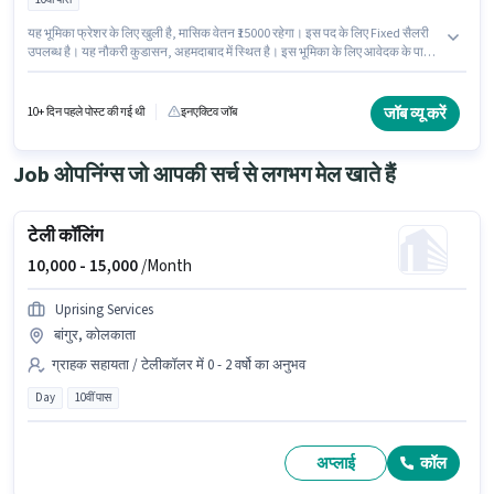
यह भूमिका फ्रेशर के लिए खुली है, मासिक वेतन ₹15000 रहेगा। इस पद के लिए Fixed सैलरी
उपलब्ध है। यह नौकरी कुडासन, अहमदाबाद में स्थित है। इस भूमिका के लिए आवेदक के पास
कन्विन्सिंग स्किल्स जैसी स्किल्स होनी चाहिए। Tata Aia Life Insurance सेल्स / बिज़नेस
डेवलपमेंट श्रेणी में बिजनेस डेवलपमेंट एग्जीक्यूटिव पद के लिए सक्रिय रूप से हायर कर रहा है।
आवेदकों के पास कम से कम 10वीं पास डिग्री या सर्टिफिकेट होना चाहिए।
जॉब व्यू करें
10+ दिन पहले पोस्ट की गई थी
इनएक्टिव जॉब
Job ओपनिंग्स जो आपकी सर्च से लगभग मेल खाते हैं
टेली कॉलिंग
10,000 -
15,000
/Month
Uprising Services
बांगुर, कोलकाता
ग्राहक सहायता / टेलीकॉलर में 0 - 2 वर्षो का अनुभव
Day
10वीं पास
अप्लाई
कॉल