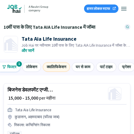
A Naukri Group
हायर लोकल स्टाफ
company
10वीं पास के लिए Tata AIA Life Insurance में जॉब्स
Tata Aia Life Insurance
Job Hai पर नवीनतम 10वीं पास के लिए Tata AIA Life Insurance में जॉब्स के
लिए आवेदन करें! भर्तीकर्ता के पास आपके क्षेत्र में तत्काल रिक्तियां हैं।
और जानें
1
फिल्टर
लोकेशन
क्वालिफिकेशन
घर से काम
पार्ट टाइम
फ्रेशर
बिजनेस डेवलपमेंट एग्जीक्यूटिव
₹ 15,000 - 15,000
per महीना
Tata Aia Life Insurance
कुडासन, अहमदाबाद (फील्ड जाब)
स्किल्स
:
कन्विन्सिंग स्किल्स
10वीं पास