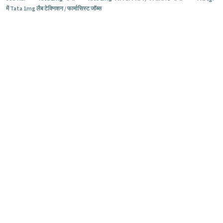
में Tata 1mg लैब टेक्निशन / फार्मासिस्ट जॉब्स