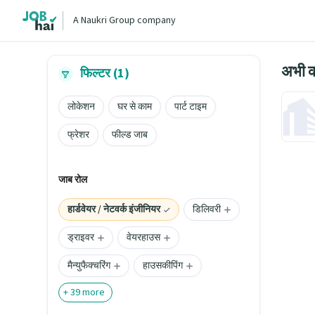
A Naukri Group company
अभी क
फिल्टर (1)
लोकेशन
घर से काम
पार्ट टाइम
फ्रेशर
फील्ड जाब
जाब रोल
हार्डवेयर / नेटवर्क इंजीनियर
डिलिवरी
ड्राइवर
वेयरहाउस
मैन्युफैक्चरिंग
हाउसकीपिंग
+
39
more