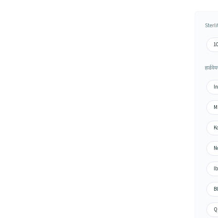
Sterli
10
हार्डवे
In
Mu
Ko
No
Ib
Bl
Qu