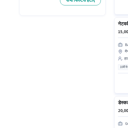
सभी फिल्टर्स हटाएं
नेटवर
15,00
Ba
मै
हार
10वीं से
डेस्क
20,00
G