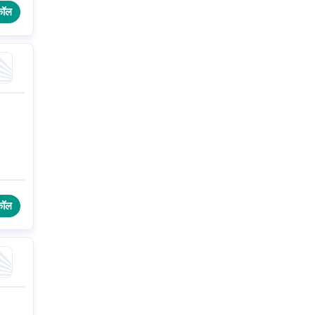
कॉल
कॉल