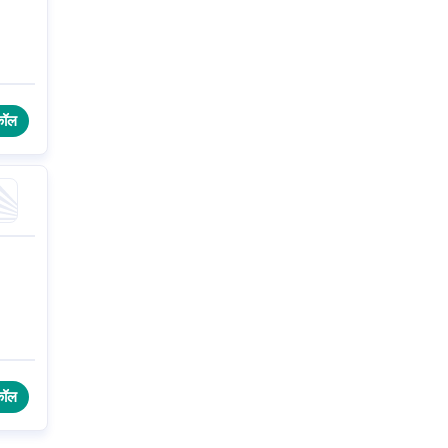
कॉल
कॉल