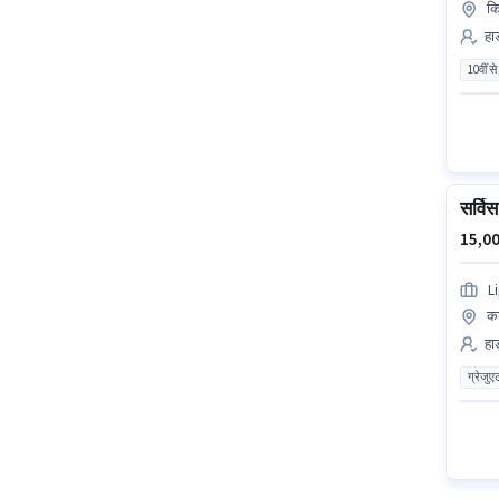
कि
हार
10वीं से
सर्वि
15,00
L
कट
हार
ग्रेजुए