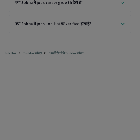
क्या Sobha में jobs career growth देती हैं?
क्या Sobha में jobs Job Hai पर verified होती हैं?
>
>
Job Hai
Sobha जॉब्स
10वीं से नीचे Sobha जॉब्स