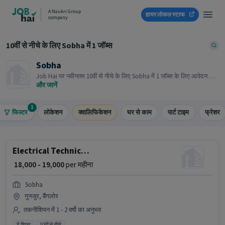
A Naukri Group
हायर लोकल स्टाफ
company
10वीं से नीचे के लिए Sobha में 1 जॉब्स
Sobha
Job Hai पर नवीनतम 10वीं से नीचे के लिए Sobha में 1 जॉब्स के लिए आवेदन करें!
भर्तीकर्ता के पास आपके क्षेत्र में तत्काल रिक्तियां हैं।
और जानें
1
फिल्टर
लोकेशन
क्वालिफिकेशन
घर से काम
पार्ट टाइम
फ्रेशर
Electrical Technician
₹ 18,000 - 19,000
per महीना
Sobha
गुनजुर, बैंगलोर
तकनीशियन में 1 - 2 वर्षो का अनुभव
डे शिफ्ट
10वीं से नीचे