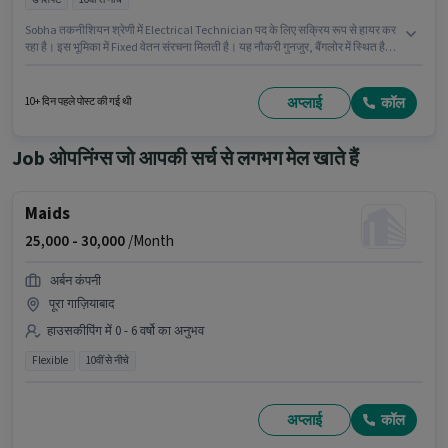
Sobha तकनीशियन श्रेणी में Electrical Technician पद के लिए सक्रिय रूप से हायर कर
रहा है। इस भूमिका में Fixed वेतन संरचना मिलती है। यह नौकरी गुनजुर, बैंगलोर में स्थित है।
यह एक फुल टाइम भूमिका है, जिसमें डे शिफ्ट और 6 days working प्रति सप्ताह है। 10वीं से
नीचे योग्यता वाले उम्मीदवार इस भूमिका के लिए उपयुक्त हैं। यह भूमिका 1 - 2 वर्षो वर्ष के
अनुभव वाले के लिए खुली है, मासिक वेतन ₹19000 रहेगा।
अप्लाई
कॉल
10+ दिन पहले पोस्ट की गई थी
Job ओपनिंग्स जो आपकी सर्च से लगभग मेल खाते हैं
Maids
25,000 -
30,000
/Month
अर्बन कंपनी
पूरा गाज़ियाबाद
हाउसकीपिंग में 0 - 6 वर्षो का अनुभव
Flexible
10वीं से नीचे
अप्लाई
कॉल