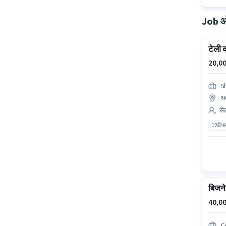
Job ओप
टेली 
20,00
S
अल
सेल
12वीं प
बिजने
40,00
C