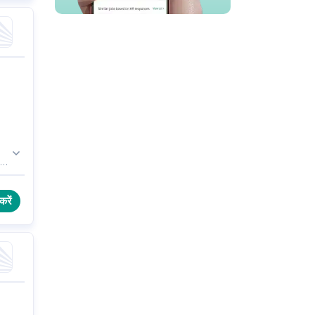
िव
करें