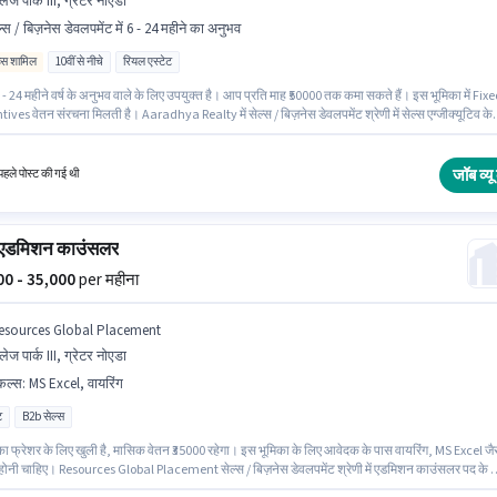
लेज पार्क III, ग्रेटर नोएडा
ल्स / बिज़नेस डेवलपमेंट में 6 - 24 महीने का अनुभव
िव्स शामिल
10वीं से नीचे
रियल एस्टेट
- 24 महीने वर्ष के अनुभव वाले के लिए उपयुक्त है। आप प्रति माह ₹50000 तक कमा सकते हैं। इस भूमिका में Fix
ives वेतन संरचना मिलती है। Aaradhya Realty में सेल्स / बिज़नेस डेवलपमेंट श्रेणी में सेल्स एग्जीक्यूटिव के
जुड़ें। इस नौकरी के लिए 10वीं से नीचे योग्यता वाले उम्मीदवार आवेदन कर सकते हैं। यह वैकेंसी नॉलेज पार्क III, ग्रेट
 है।
जॉब व्यू 
हले पोस्ट की गई थी
स एडमिशन काउंसलर
000 - 35,000
per महीना
esources Global Placement
लेज पार्क III, ग्रेटर नोएडा
किल्स
:
MS Excel, वायरिंग
ट
B2b सेल्स
का फ्रेशर के लिए खुली है, मासिक वेतन ₹35000 रहेगा। इस भूमिका के लिए आवेदक के पास वायरिंग, MS Excel जै
 होनी चाहिए। Resources Global Placement सेल्स / बिज़नेस डेवलपमेंट श्रेणी में एडमिशन काउंसलर पद के 
ूप से हायर कर रहा है। इस भूमिका में Fixed वेतन संरचना मिलती है। यह वैकेंसी नॉलेज पार्क III, ग्रेटर नोएडा में 