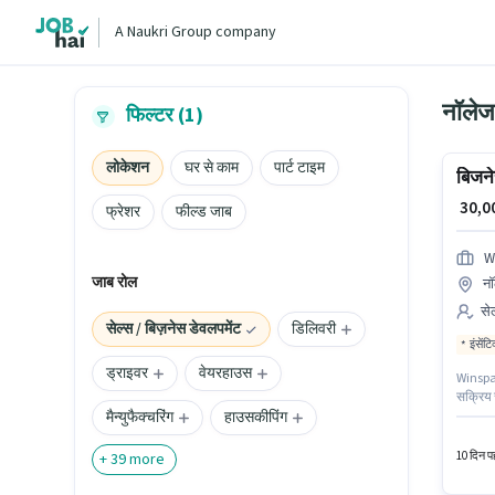
A Naukri Group company
नॉलेज 
फिल्टर (1)
लोकेशन
घर से काम
पार्ट टाइम
बिजने
₹ 30,
फ्रेशर
फील्ड जाब
W
जाब रोल
नॉ
सेल
सेल्स / बिज़नेस डेवलपमेंट
डिलिवरी
इंसेंट
ड्राइवर
वेयरहाउस
Winspark
सक्रिय र
मैन्युफैक्चरिंग
हाउसकीपिंग
ग्रेटर न
डिग्री य
सकते है
10 दिन पह
+
39
more