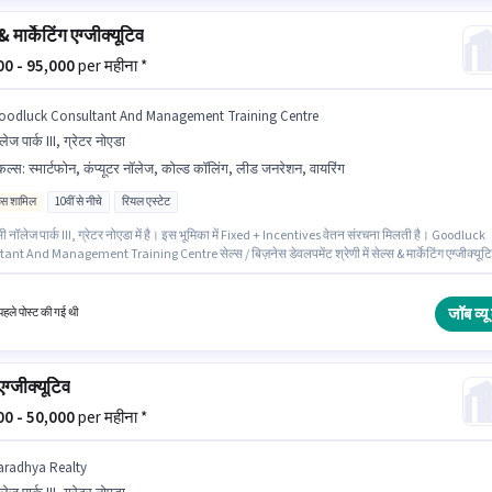
& मार्केटिंग एग्जीक्यूटिव
000 - 95,000
per महीना *
oodluck Consultant And Management Training Centre
लेज पार्क III, ग्रेटर नोएडा
किल्स
:
स्मार्टफोन, कंप्यूटर नॉलेज, कोल्ड कॉलिंग, लीड जनरेशन, वायरिंग
िव्स शामिल
10वीं से नीचे
रियल एस्टेट
सी नॉलेज पार्क III, ग्रेटर नोएडा में है। इस भूमिका में Fixed + Incentives वेतन संरचना मिलती है। Goodluck
ant And Management Training Centre सेल्स / बिज़नेस डेवलपमेंट श्रेणी में सेल्स & मार्केटिंग एग्जीक्यूट
ए सक्रिय रूप से हायर कर रहा है। इस भूमिका के लिए उम्मीदवार के पास कंप्यूटर नॉलेज, कोल्ड कॉलिंग, वायरिंग,
शन होना अनिवार्य है। यह पद 0 - 3 वर्षो वर्ष के अनुभव वाले के लिए उपयुक्त है। आप प्रति माह ₹95000 तक कमा
। इस भूमिका के लिए आवेदन करने हेतु उम्मीदवार के पास स्मार्टफोन होना चाहिए।
जॉब व्यू 
हले पोस्ट की गई थी
एग्जीक्यूटिव
000 - 50,000
per महीना *
aradhya Realty