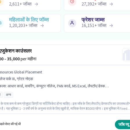
2,611
+
जॉब्स
27,392
+
जॉब्स
महिलाओं के लिए जॉब्स
फ्रेशर जाब्स
1,20,203
+
जॉब्स
16,151
+
जॉब्स
 एजुकेशन काउंसलर
000 - 35,000
per महीना
esources Global Placement
लेज पार्क III, ग्रेटर नोएडा
किल्स
:
आधार कार्ड, वायरिंग, कंप्यूटर नॉलेज, PAN कार्ड, MS Excel, लैपटॉप/डेस्कटॉप, बैंक अकाउंट, कोल्ड कॉलिंग, लीड जनरेशन
ट
अन्य
 के पास कम से कम ग्रेजुएट डिग्री या सर्टिफिकेट होना चाहिए। इस जॉब के लिए लैपटॉप/डेस्कटॉप का उपलब्ध हो
ै। यह भूमिका 1 - 3 वर्षो वर्ष के अनुभव वाले के लिए खुली है, मासिक वेतन ₹35000 रहेगा। इस भूमिका में Fixed
रचना मिलती है। Resources Global Placement सेल्स / बिज़नेस डेवलपमेंट श्रेणी में एजुकेशन काउंसलर पद क
िय रूप से हायर कर रहा है। इस भूमिका के लिए उम्मीदवार के पास कोल्ड कॉलिंग, कंप्यूटर नॉलेज, लीड जनरेशन,
, वायरिंग होना अनिवार्य है।
जॉब व्यू 
हले पोस्ट की गई थी