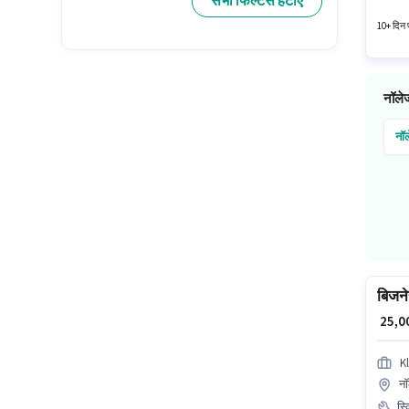
सभी फिल्टर्स हटाएं
इस पद के
10+ दिन प
नॉलेज
नॉल
बिजने
₹ 25,
K
नॉ
स्