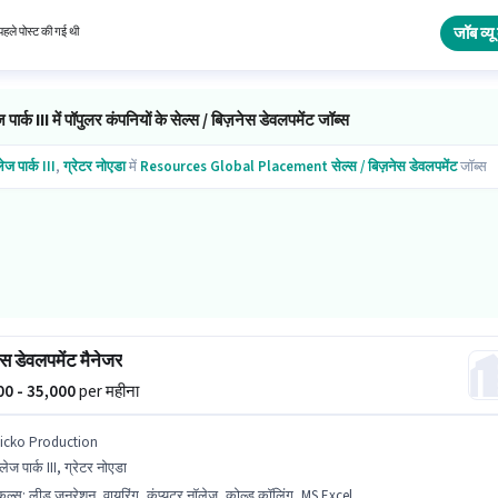
 लिए उम्मीदवार के पास ग्रेजुएट डिग्री/सर्टिफिकेट होना अनिवार्य है।
जॉब व्यू 
हले पोस्ट की गई थी
 पार्क III में पॉपुलर कंपनियों के सेल्स / बिज़नेस डेवलपमेंट जॉब्स
ेज पार्क III
,
ग्रेटर नोएडा
में
Resources Global Placement
सेल्स / बिज़नेस डेवलपमेंट
जॉब्स
स डेवलपमेंट मैनेजर
000 - 35,000
per महीना
licko Production
लेज पार्क III, ग्रेटर नोएडा
किल्स
:
लीड जनरेशन, वायरिंग, कंप्यूटर नॉलेज, कोल्ड कॉलिंग, MS Excel