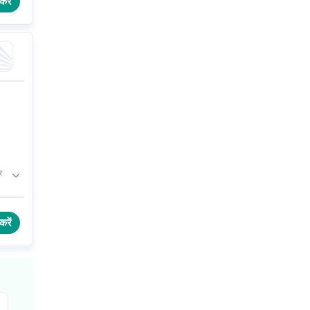
करें
र
करें