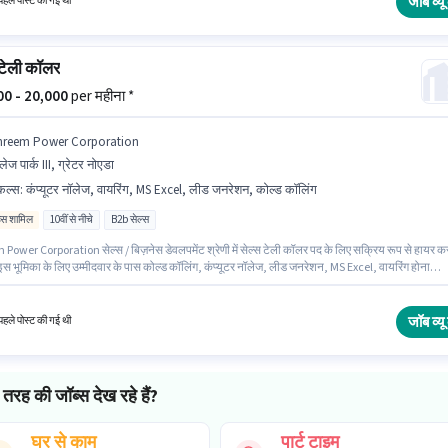
जॉब व्यू 
हले पोस्ट की गई थी
 टेली कॉलर
000 - 20,000
per महीना *
hreem Power Corporation
लेज पार्क III, ग्रेटर नोएडा
किल्स
:
कंप्यूटर नॉलेज, वायरिंग, MS Excel, लीड जनरेशन, कोल्ड कॉलिंग
िव्स शामिल
10वीं से नीचे
B2b सेल्स
Power Corporation सेल्स / बिज़नेस डेवलपमेंट श्रेणी में सेल्स टेली कॉलर पद के लिए सक्रिय रूप से हायर क
इस भूमिका के लिए उम्मीदवार के पास कोल्ड कॉलिंग, कंप्यूटर नॉलेज, लीड जनरेशन, MS Excel, वायरिंग होना
 है। यह वैकेंसी नॉलेज पार्क III, ग्रेटर नोएडा में है। इस भूमिका में Fixed + Incentives वेतन संरचना मिलती है।
 के लिए 10वीं से नीचे योग्यता वाले उम्मीदवार आवेदन कर सकते हैं। यह भूमिका 2 - 6+ वर्षो वर्ष के अनुभव वाले के
ी है, मासिक वेतन ₹20000 रहेगा।
जॉब व्यू 
हले पोस्ट की गई थी
तरह की जॉब्स देख रहे हैं?
घर से काम
पार्ट टाइम