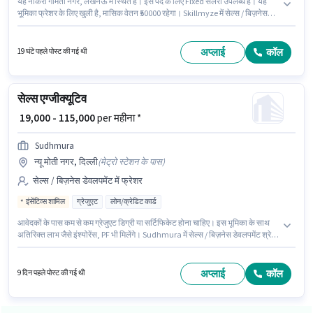
यह नौकरी गोमती नगर, लखनऊ में स्थित है। इस पद के लिए Fixed सैलरी उपलब्ध है। यह
भूमिका फ्रेशर के लिए खुली है, मासिक वेतन ₹50000 रहेगा। Skillmyze में सेल्स / बिज़नेस
डेवलपमेंट श्रेणी में टेली कॉलर के रूप में जुड़ें। इस नौकरी के लिए 10वीं से नीचे योग्यता वाले
उम्मीदवार आवेदन कर सकते हैं।
अप्लाई
कॉल
19 घंटे पहले पोस्ट की गई थी
सेल्स एग्जीक्यूटिव
₹ 19,000 - 115,000
per महीना *
Sudhmura
न्यू मोती नगर, दिल्ली
(
मेट्रो स्टेशन के पास
)
सेल्स / बिज़नेस डेवलपमेंट में फ्रेशर
इंसेंटिव्स शामिल
ग्रेजुएट
लोन/क्रेडिट कार्ड
आवेदकों के पास कम से कम ग्रेजुएट डिग्री या सर्टिफिकेट होना चाहिए। इस भूमिका के साथ
अतिरिक्त लाभ जैसे इंश्योरेंस, PF भी मिलेंगे। Sudhmura में सेल्स / बिज़नेस डेवलपमेंट श्रेणी
में सेल्स एग्जीक्यूटिव के रूप में जुड़ें। इस भूमिका में Fixed + Incentives वेतन संरचना मिलती
है। यह वैकेंसी न्यू मोती नगर, दिल्ली में है। यह पद फ्रेशर के लिए उपयुक्त है। आप प्रति माह
₹115000 तक कमा सकते हैं।
अप्लाई
कॉल
9 दिन पहले पोस्ट की गई थी