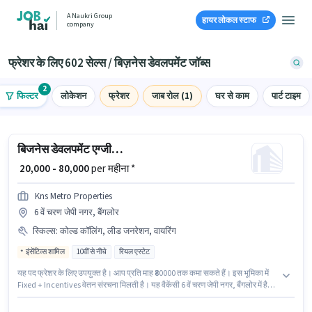
A Naukri Group
हायर लोकल स्टाफ
company
फ्रेशर के लिए 602 सेल्स / बिज़नेस डेवलपमेंट जॉब्स
2
फिल्टर
लोकेशन
फ्रेशर
जाब रोल (1)
घर से काम
पार्ट टाइम
बिजनेस डेवलपमेंट एग्जीक्यूटिव
₹ 20,000 - 80,000
per महीना *
Kns Metro Properties
6 वें चरण जेपी नगर, बैंगलोर
स्किल्स
:
कोल्ड कॉलिंग, लीड जनरेशन, वायरिंग
इंसेंटिव्स शामिल
10वीं से नीचे
रियल एस्टेट
यह पद फ्रेशर के लिए उपयुक्त है। आप प्रति माह ₹80000 तक कमा सकते हैं। इस भूमिका में
Fixed + Incentives वेतन संरचना मिलती है। यह वैकेंसी 6 वें चरण जेपी नगर, बैंगलोर में है।
इस भूमिका के लिए आवेदक के पास कोल्ड कॉलिंग, लीड जनरेशन, वायरिंग जैसी स्किल्स होनी
चाहिए। इस नौकरी के लिए 10वीं से नीचे योग्यता वाले उम्मीदवार आवेदन कर सकते हैं। Kns