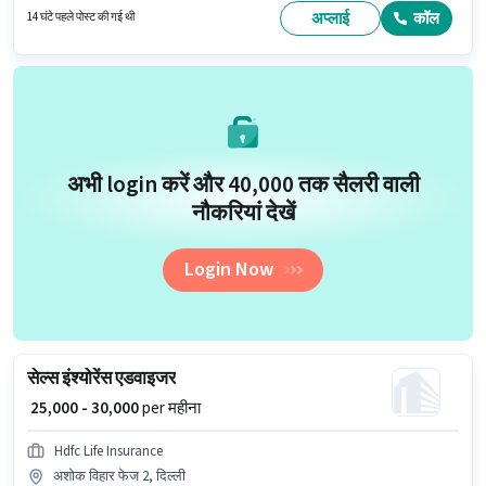
Metro Properties सेल्स / बिज़नेस डेवलपमेंट श्रेणी में बिजनेस डेवलपमेंट एग्जीक्यूटिव पद के
अप्लाई
कॉल
14 घंटे पहले पोस्ट की गई थी
लिए सक्रिय रूप से हायर कर रहा है।
अभी login करें और ₹40,000 तक सैलरी वाली
नौकरियां देखें
Login Now
सेल्स इंश्योरेंस एडवाइजर
₹ 25,000 - 30,000
per महीना
Hdfc Life Insurance
अशोक विहार फेज 2, दिल्ली