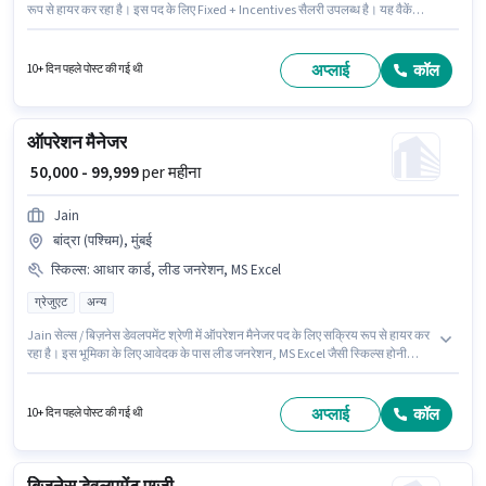
रूप से हायर कर रहा है। इस पद के लिए Fixed + Incentives सैलरी उपलब्ध है। यह वैकेंसी
मीरा भायंदर, मुंबई में है। आवेदकों के पास कम से कम पोस्ट ग्रेजुएट डिग्री या सर्टिफिकेट होना
चाहिए। यह पद फ्रेशर के लिए उपयुक्त है। आप प्रति माह ₹60000 तक कमा सकते हैं।
अप्लाई
कॉल
10+ दिन पहले पोस्ट की गई थी
ऑपरेशन मैनेजर
₹ 50,000 - 99,999
per महीना
Jain
बांद्रा (पश्चिम), मुंबई
स्किल्स
:
आधार कार्ड, लीड जनरेशन, MS Excel
ग्रेजुएट
अन्य
Jain सेल्स / बिज़नेस डेवलपमेंट श्रेणी में ऑपरेशन मैनेजर पद के लिए सक्रिय रूप से हायर कर
रहा है। इस भूमिका के लिए आवेदक के पास लीड जनरेशन, MS Excel जैसी स्किल्स होनी
चाहिए। यह नौकरी बांद्रा (पश्चिम), मुंबई में स्थित है। इस भूमिका के लिए महत्वपूर्ण दस्तावेज़
आधार कार्ड आवश्यक हैं। यह भूमिका फ्रेशर के लिए खुली है, मासिक वेतन ₹99999 रहेगा। इस
पद के लिए Fixed सैलरी उपलब्ध है।
अप्लाई
कॉल
10+ दिन पहले पोस्ट की गई थी