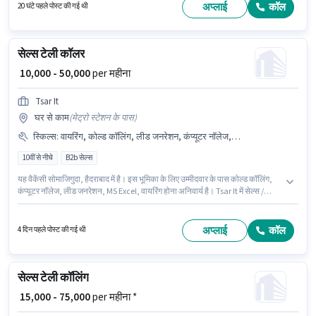
अप्लाई
कॉल
20 घंटे पहले पोस्ट की गई थी
सेल्स टेली कॉलर
₹ 10,000 - 50,000
per महीना
Tsar It
घर से काम
(
मेट्रो स्टेशन के पास
)
स्किल्स
:
वायरिंग, कोल्ड कॉलिंग, लीड जनरेशन, कंप्यूटर नॉलेज, MS Excel
10वीं से नीचे
B2b सेल्स
यह वैकेंसी सोमाजिगुदा, हैदराबाद में है। इस भूमिका के लिए उम्मीदवार के पास कोल्ड कॉलिंग,
कंप्यूटर नॉलेज, लीड जनरेशन, MS Excel, वायरिंग होना अनिवार्य है। Tsar It में सेल्स /
बिज़नेस डेवलपमेंट श्रेणी में सेल्स टेली कॉलर के रूप में जुड़ें। इस भूमिका में Fixed वेतन
संरचना मिलती है। यह भूमिका फ्रेशर के लिए खुली है, मासिक वेतन ₹50000 रहेगा। इस नौकरी
के लिए 10वीं से नीचे योग्यता वाले उम्मीदवार आवेदन कर सकते हैं।
अप्लाई
कॉल
4 दिन पहले पोस्ट की गई थी
सेल्स टेली कॉलिंग
₹ 15,000 - 75,000
per महीना *