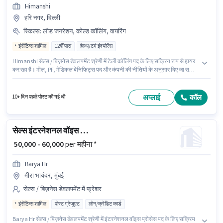
Himanshi
हरि नगर, दिल्ली
स्किल्स
:
लीड जनरेशन, कोल्ड कॉलिंग, वायरिंग
इंसेंटिव्स शामिल
12वीं पास
हेल्थ/टर्म इंश्योरेंस
Himanshi सेल्स / बिज़नेस डेवलपमेंट श्रेणी में टेली कॉलिंग पद के लिए सक्रिय रूप से हायर
कर रहा है। मील, PF, मेडिकल बेनिफिट्स पद और कंपनी की नीतियों के अनुसार दिए जा सकते
हैं। यह नौकरी हरि नगर, दिल्ली में स्थित है। इस भूमिका में Fixed + Incentives वेतन
संरचना मिलती है। यह पद फ्रेशर के लिए उपयुक्त है। आप प्रति माह ₹75000 तक कमा सकते
हैं। इस भूमिका के लिए आवेदक के पास कोल्ड कॉलिंग, लीड जनरेशन, वायरिंग जैसी स्किल्स
अप्लाई
कॉल
10+ दिन पहले पोस्ट की गई थी
होनी चाहिए।
सेल्स इंटरनेशनल वॉइस प्रोसेस
₹ 50,000 - 60,000
per महीना *
Barya Hr
मीरा भायंदर, मुंबई
सेल्स / बिज़नेस डेवलपमेंट में फ्रेशर
इंसेंटिव्स शामिल
पोस्ट ग्रेजुएट
लोन/क्रेडिट कार्ड
Barya Hr सेल्स / बिज़नेस डेवलपमेंट श्रेणी में इंटरनेशनल वॉइस प्रोसेस पद के लिए सक्रिय