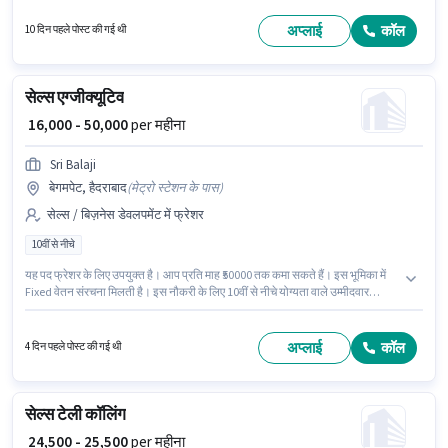
संरचना मिलती है। आवेदकों के पास कम से कम ग्रेजुएट डिग्री या सर्टिफिकेट होना चाहिए।
इस भूमिका के लिए आवेदन करने हेतु उम्मीदवार के पास स्मार्टफोन, इंटरनेट कनेक्शन, लैपटॉप/
अप्लाई
कॉल
10 दिन पहले पोस्ट की गई थी
डेस्कटॉप होना चाहिए।
सेल्स एग्जीक्यूटिव
₹ 16,000 - 50,000
per महीना
Sri Balaji
बेगमपेट, हैदराबाद
(
मेट्रो स्टेशन के पास
)
सेल्स / बिज़नेस डेवलपमेंट में फ्रेशर
10वीं से नीचे
यह पद फ्रेशर के लिए उपयुक्त है। आप प्रति माह ₹50000 तक कमा सकते हैं। इस भूमिका में
Fixed वेतन संरचना मिलती है। इस नौकरी के लिए 10वीं से नीचे योग्यता वाले उम्मीदवार
आवेदन कर सकते हैं। यह नौकरी बेगमपेट, हैदराबाद में स्थित है। Sri Balaji सेल्स / बिज़नेस
डेवलपमेंट श्रेणी में सेल्स एग्जीक्यूटिव पद के लिए सक्रिय रूप से हायर कर रहा है।
अप्लाई
कॉल
4 दिन पहले पोस्ट की गई थी
सेल्स टेली कॉलिंग
₹ 24,500 - 25,500
per महीना