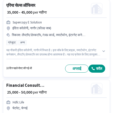
एरिया सेल्स ऑफिसर
₹ 35,000 - 45,000
per महीना
Supercopy E Solution
इंदिरा कॉलोनी, नागौर (फील्ड जाब)
स्किल्स
:
लैपटॉप/डेस्कटॉप, PAN कार्ड, स्मार्टफोन, इंटरनेट कनेक्शन, बैंक अकाउंट, बाइक, कंप्यूटर नॉलेज, वायरिंग, लीड जनरेशन, आधार कार्ड, 2-व्हीलर ड्राइविंग लाइसेंस
ग्रेजुएट
अन्य
यह नौकरी इंदिरा कॉलोनी, नागौर में स्थित है। इस जॉब के लिए बाइक, स्मार्टफोन, इंटरनेट
कनेक्शन, लैपटॉप/डेस्कटॉप का उपलब्ध होना आवश्यक है। यह पद फ्रेशर के लिए उपयुक्त
है। आप प्रति माह ₹45000 तक कमा सकते हैं। इस भूमिका के लिए आवेदक के पास कंप्यूटर
नॉलेज, लीड जनरेशन, वायरिंग जैसी स्किल्स होनी चाहिए। Supercopy E Solution में सेल्स
/ बिज़नेस डेवलपमेंट श्रेणी में एरिया सेल्स ऑफिसर के रूप में जुड़ें। इस भूमिका के साथ
अप्लाई
कॉल
10 दिन पहले पोस्ट की गई थी
अतिरिक्त लाभ जैसे PF भी मिलेंगे।
Financial Consultant
₹ 25,000 - 50,000
per महीना
Hdfc Life
चेटपेट, चेन्नई