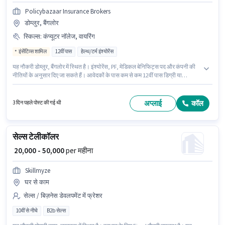
Policybazaar Insurance Brokers
डोम्लुर, बैंगलोर
स्किल्स
:
कंप्यूटर नॉलेज, वायरिंग
इंसेंटिव्स शामिल
12वीं पास
हेल्थ/टर्म इंश्योरेंस
यह नौकरी डोम्लुर, बैंगलोर में स्थित है। इंश्योरेंस, PF, मेडिकल बेनिफिट्स पद और कंपनी की
नीतियों के अनुसार दिए जा सकते हैं। आवेदकों के पास कम से कम 12वीं पास डिग्री या
सर्टिफिकेट होना चाहिए। इस भूमिका में Fixed + Incentives वेतन संरचना मिलती है।
Policybazaar Insurance Brokers सेल्स / बिज़नेस डेवलपमेंट श्रेणी में Associate
Sales Consultant पद के लिए सक्रिय रूप से हायर कर रहा है। इस भूमिका के लिए
अप्लाई
कॉल
3 दिन पहले पोस्ट की गई थी
उम्मीदवार के पास कंप्यूटर नॉलेज, वायरिंग होना अनिवार्य है।
सेल्स टेलीकॉलर
₹ 20,000 - 50,000
per महीना
Skillmyze
घर से काम
सेल्स / बिज़नेस डेवलपमेंट में फ्रेशर
10वीं से नीचे
B2b सेल्स