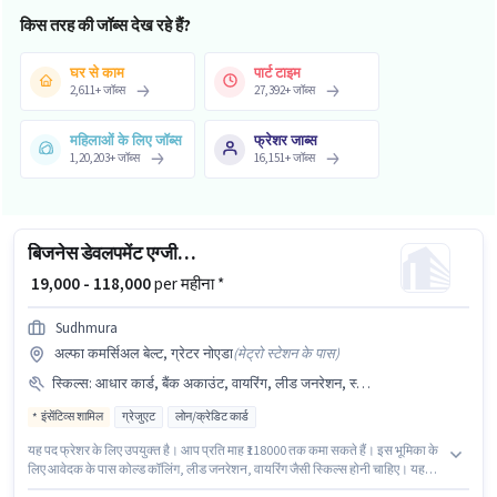
किस तरह की जॉब्स देख रहे हैं?
घर से काम
पार्ट टाइम
2,611
+
जॉब्स
27,392
+
जॉब्स
महिलाओं के लिए जॉब्स
फ्रेशर जाब्स
1,20,203
+
जॉब्स
16,151
+
जॉब्स
बिजनेस डेवलपमेंट एग्जीक्यूटिव
₹ 19,000 - 118,000
per महीना *
Sudhmura
अल्फा कमर्सिअल बेल्ट, ग्रेटर नोएडा
(
मेट्रो स्टेशन के पास
)
स्किल्स
:
आधार कार्ड, बैंक अकाउंट, वायरिंग, लीड जनरेशन, स्मार्टफोन, इंटरनेट कनेक्शन, PAN कार्ड, लैपटॉप/डेस्कटॉप, कोल्ड कॉलिंग
इंसेंटिव्स शामिल
ग्रेजुएट
लोन/क्रेडिट कार्ड
यह पद फ्रेशर के लिए उपयुक्त है। आप प्रति माह ₹118000 तक कमा सकते हैं। इस भूमिका के
लिए आवेदक के पास कोल्ड कॉलिंग, लीड जनरेशन, वायरिंग जैसी स्किल्स होनी चाहिए। यह
वैकेंसी अल्फा कमर्सिअल बेल्ट, ग्रेटर नोएडा में है। इस भूमिका में Fixed + Incentives वेतन