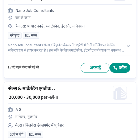
Nano Job Consultants
घर से काम
स्किल्स
:
आधार कार्ड, स्मार्टफोन, इंटरनेट कनेक्शन
ग्रेजुएट
B2b सेल्स
Nano Job Consultants सेल्स / बिज़नेस डेवलपमेंट श्रेणी में टेली कॉलिंग पद के लिए
सक्रिय रूप से हायर कर रहा है। इस जॉब के लिए स्मार्टफोन, इंटरनेट कनेक्शन का उपलब्ध
होना आवश्यक है। यह वैकेंसी बालाजी विहार, हरनाथपुरा, जयपुर में है। इस भूमिका के लिए
महत्वपूर्ण दस्तावेज़ आधार कार्ड आवश्यक हैं। यह भूमिका फ्रेशर के लिए खुली है, मासिक वेतन
₹25500 रहेगा। मेडिकल बेनिफिट्स पद और कंपनी की नीतियों के अनुसार दिए जा सकते हैं।
अप्लाई
कॉल
15 घंटे पहले पोस्ट की गई थी
सेल्स & मार्केटिंग एग्जीक्यूटिव
₹ 20,000 - 30,000
per महीना
A G
मानेसर, गुडगाँव
सेल्स / बिज़नेस डेवलपमेंट में फ्रेशर
10वीं से नीचे
B2b सेल्स