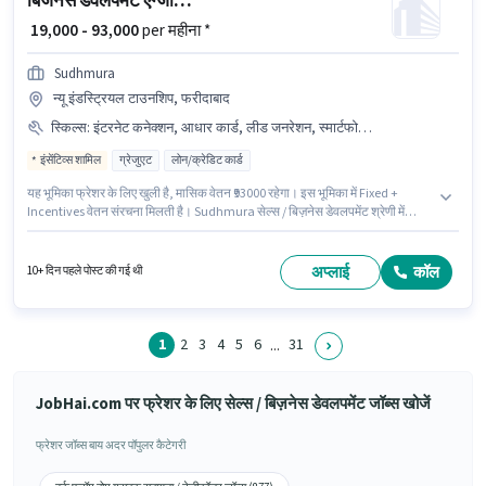
बिजनेस डेवलपमेंट एग्जीक्यूटिव
₹ 19,000 - 93,000
per महीना *
Sudhmura
न्यू इंडस्ट्रियल टाउनशिप, फरीदाबाद
स्किल्स
:
इंटरनेट कनेक्शन, आधार कार्ड, लीड जनरेशन, स्मार्टफोन, वायरिंग, बैंक अकाउंट, कोल्ड कॉलिंग, लैपटॉप/डेस्कटॉप, PAN कार्ड
इंसेंटिव्स शामिल
ग्रेजुएट
लोन/क्रेडिट कार्ड
यह भूमिका फ्रेशर के लिए खुली है, मासिक वेतन ₹93000 रहेगा। इस भूमिका में Fixed +
Incentives वेतन संरचना मिलती है। Sudhmura सेल्स / बिज़नेस डेवलपमेंट श्रेणी में
बिजनेस डेवलपमेंट एग्जीक्यूटिव पद के लिए सक्रिय रूप से हायर कर रहा है। इंश्योरेंस, PF,
मेडिकल बेनिफिट्स पद और कंपनी की नीतियों के अनुसार दिए जा सकते हैं। यह नौकरी न्यू
इंडस्ट्रियल टाउनशिप, फरीदाबाद में स्थित है। इस भूमिका के लिए उम्मीदवार के पास कोल्ड
अप्लाई
कॉल
10+ दिन पहले पोस्ट की गई थी
कॉलिंग, लीड जनरेशन, वायरिंग होना अनिवार्य है।
1
2
3
4
5
6
31
...
JobHai.com पर फ्रेशर के लिए सेल्स / बिज़नेस डेवलपमेंट जॉब्स खोजें
फ्रेशर जॉब्स बाय अदर पॉपुलर कैटेगरी