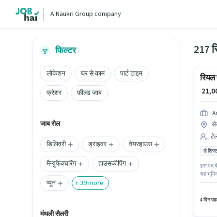
A Naukri Group company
217 रि
फिल्टर
लोकेशन
घर से काम
पार्ट टाइम
रियल ए
₹ 21,
फ्रेशर
फील्ड जाब
A
जाब रोल
से
टेल
डिलिवरी
ड्राइवर
वेयरहाउस
डे शिफ्
मैन्युफैक्चरिंग
हाउसकीपिंग
इस पद के
यह भूमिक
प्यून
वाले के 
+
39
more
टेलीसेल्स
4 दिन पहल
मंथली सैलरी