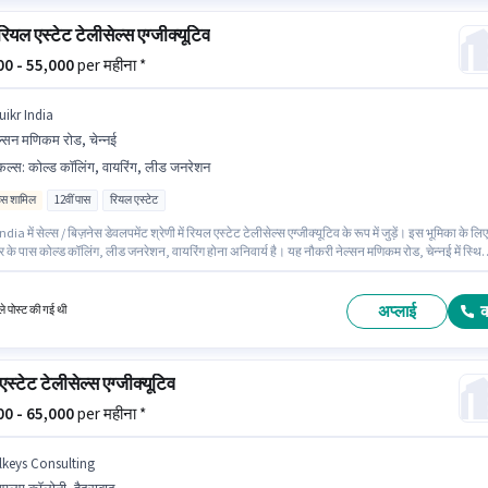
रियल एस्टेट टेलीसेल्स एग्जीक्यूटिव
000 - 55,000
per महीना *
uikr India
ल्सन मणिकम रोड, चेन्नई
किल्स
:
कोल्ड कॉलिंग, वायरिंग, लीड जनरेशन
िव्स शामिल
12वीं पास
रियल एस्टेट
ia में सेल्स / बिज़नेस डेवलपमेंट श्रेणी में रियल एस्टेट टेलीसेल्स एग्जीक्यूटिव के रूप में जुड़ें। इस भूमिका के लिए
र के पास कोल्ड कॉलिंग, लीड जनरेशन, वायरिंग होना अनिवार्य है। यह नौकरी नेल्सन मणिकम रोड, चेन्नई में स्थि
मेडिकल बेनिफिट्स पद और कंपनी की नीतियों के अनुसार दिए जा सकते हैं। इस पद के लिए उम्मीदवार के पास 12वी
्री/सर्टिफिकेट होना अनिवार्य है। इस पद के लिए Fixed + Incentives सैलरी उपलब्ध है।
अप्लाई
े पोस्ट की गई थी
स्टेट टेलीसेल्स एग्जीक्यूटिव
000 - 65,000
per महीना *
lkeys Consulting