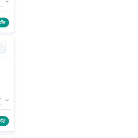
र
d
कॉल
ed
े
कॉल