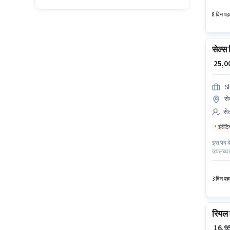
डेवलपमें
8 दिन पहल
सेल्स 
₹ 25,
S
से
सेल
इंसेंट
इस पद के
उपलब्ध ह
₹90000 र
सक्रिय 
3 दिन पहल
रियल ए
₹ 16,