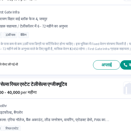
rst Gate Infra
रायण विहार वाई ब्लॉक फेज 4, जयपुर
राहक सहायता / टेलीकॉलर में 6 - 72 महीने का अनुभव
ट
10वीं पास
बैंकिंग
के पास कम से कम 10वीं पास डिग्री या सर्टिफिकेट होना चाहिए। इस भूमिका में Fixed वेतन संरचना मिलती है। 
 - 72 महीने वर्ष के अनुभव वाले के लिए खुली है, मासिक वेतन ₹32450 रहेगा। First Gate Infra ग्राहक सहायता /
 श्रेणी में रियल एस्टेट टेलीसेल्स एग्जीक्यूटिव पद के लिए सक्रिय रूप से हायर कर रहा है। यह वैकेंसी नारायण
ई ब्लॉक फेज 4, जयपुर में है। यह एक फुल टाइम भूमिका है, जिसमें डे शिफ्ट और 5 days working प्रति सप्ताह ह
अप्लाई
े पोस्ट की गई थी
सेल्स रियल एस्टेट टेलीसेल्स एग्जीक्यूटिव
000 - 40,000
per महीना
usthr
हाइटफील्ड, बैंगलोर
किल्स
:
एरिया नॉलेज, बैंक अकाउंट, लीड जनरेशन, वायरिंग, प्रोडक्ट डेमो, PAN कार्ड, आधार कार्ड
ा
रियल एस्टेट