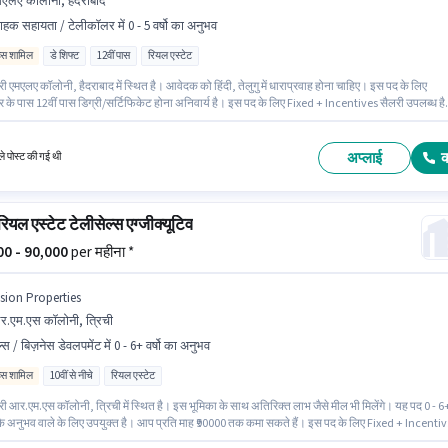
एलए कॉलोनी, हैदराबाद
राहक सहायता / टेलीकॉलर में 0 - 5 वर्षो का अनुभव
िव्स शामिल
डे शिफ्ट
12वीं पास
रियल एस्टेट
 एमएलए कॉलोनी, हैदराबाद में स्थित है। आवेदक को हिंदी, तेलुगु में धाराप्रवाह होना चाहिए। इस पद के लिए
र के पास 12वीं पास डिग्री/सर्टिफिकेट होना अनिवार्य है। इस पद के लिए Fixed + Incentives सैलरी उपलब्ध ह
ुल टाइम भूमिका है, जिसमें डे शिफ्ट और 6 days working प्रति सप्ताह है। Olkeys Consulting ग्राहक
 टेलीकॉलर श्रेणी में रियल एस्टेट टेलीसेल्स एग्जीक्यूटिव पद के लिए सक्रिय रूप से हायर कर रहा है।
अप्लाई
े पोस्ट की गई थी
रियल एस्टेट टेलीसेल्स एग्जीक्यूटिव
000 - 90,000
per महीना *
ision Properties
.एम.एस कॉलोनी, त्रिची
्स / बिज़नेस डेवलपमेंट में 0 - 6+ वर्षो का अनुभव
िव्स शामिल
10वीं से नीचे
रियल एस्टेट
 आर.एम.एस कॉलोनी, त्रिची में स्थित है। इस भूमिका के साथ अतिरिक्त लाभ जैसे मील भी मिलेंगे। यह पद 0 - 6
्ष के अनुभव वाले के लिए उपयुक्त है। आप प्रति माह ₹90000 तक कमा सकते हैं। इस पद के लिए Fixed + Incenti
लब्ध है। 10वीं से नीचे योग्यता वाले उम्मीदवार इस भूमिका के लिए उपयुक्त हैं। Vision Properties सेल्स / बिज़न