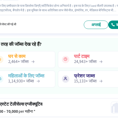
 लिए उम्मीदवार के पास डिप्लोमा डिग्री/सर्टिफिकेट होना अनिवार्य है। इस पद के लिए Fixed सैलरी उपलब्ध है। 
व्हाइटफील्ड, बैंगलोर में है। इस भूमिका के साथ अतिरिक्त लाभ जैसे मील, इंश्योरेंस, PF, मेडिकल बेनिफिट्स भी
 यह भूमिका 1 - 5 वर्षो वर्ष के अनुभव वाले के लिए खुली है, मासिक वेतन ₹40000 रहेगा। इस भूमिका के लिए उम्मीदवा
ीड जनरेशन, प्रोडक्ट डेमो, वायरिंग, एरिया नॉलेज होना अनिवार्य है।
अप्लाई
े पोस्ट की गई थी
तरह की जॉब्स देख रहे हैं?
घर से काम
पार्ट टाइम
2,464
+
जॉब्स
24,943
+
जॉब्स
महिलाओं के लिए जॉब्स
फ्रेशर जाब्स
1,14,930
+
जॉब्स
15,133
+
जॉब्स
स्टेट टेलीसेल्स एग्जीक्यूटिव
000 - 70,000
per महीना *