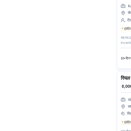
K
से
टेल
इंसेंट
यह पद 0 
Incentiv
शिफ्ट और
टेलीसेल्
10+ दिन प
रियल ए
₹ 8,0
A
आर
स्
इंसेंट