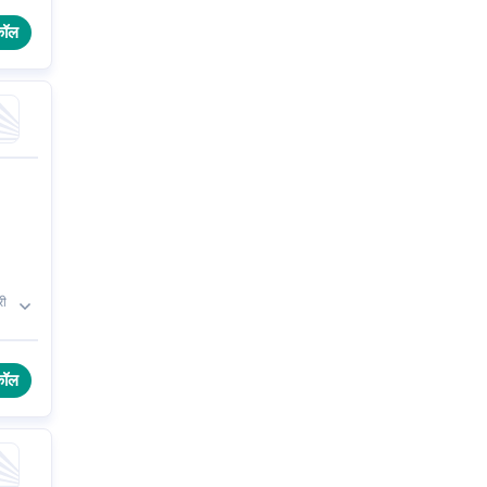
कॉल
री
कॉल