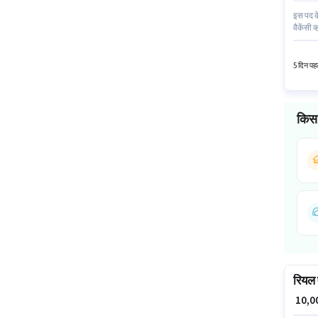
इस पद के
वैकेंसी 
मिलेंगे।
के पास ल
5 दिन पहल
किस 
रियल ए
₹ 10,