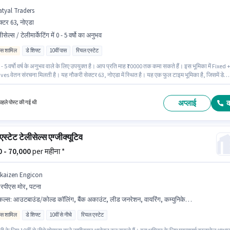
atyal Traders
क्टर 63, नोएडा
ीसेल्स / टेलीमार्केटिंग में 0 - 5 वर्षो का अनुभव
िव्स शामिल
डे शिफ्ट
10वीं पास
रियल एस्टेट
- 5 वर्षो वर्ष के अनुभव वाले के लिए उपयुक्त है। आप प्रति माह ₹70000 तक कमा सकते हैं। इस भूमिका में Fixed 
es वेतन संरचना मिलती है। यह नौकरी सेक्टर 63, नोएडा में स्थित है। यह एक फुल टाइम भूमिका है, जिसमें डे
 6 days working प्रति सप्ताह है। Katyal Traders में टेलीसेल्स / टेलीमार्केटिंग श्रेणी में रियल एस्टेट
स एग्जीक्यूटिव के रूप में जुड़ें। इस पद के लिए उम्मीदवार के पास 10वीं पास डिग्री/सर्टिफिकेट होना अनिवार्य है।
अप्लाई
हले पोस्ट की गई थी
स्टेट टेलीसेल्स एग्जीक्यूटिव
00 - 70,000
per महीना *
lkaizen Engicon
पीएस मोर, पटना
किल्स
:
आउटबाउंड/कोल्ड कॉलिंग, बैंक अकाउंट, लीड जनरेशन, वायरिंग, कम्युनिकेशन स्किल, आधार कार्ड, इंटरनेट कनेक्शन
िव्स शामिल
डे शिफ्ट
10वीं से नीचे
रियल एस्टेट