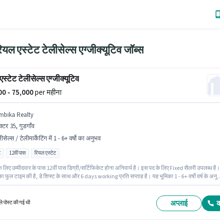
यल एस्टेट टेलीसेल्स एग्जीक्यूटिव जॉब्स
स्टेट टेलीसेल्स एग्जीक्यूटिव
000 - 75,000
per महीना
mbika Realty
क्टर 35, गुडगाँव
ीसेल्स / टेलीमार्केटिंग में 1 - 6+ वर्षो का अनुभव
ट
12वीं पास
रियल एस्टेट
 लिए उम्मीदवार के पास 12वीं पास डिग्री/सर्टिफिकेट होना अनिवार्य है। इस पद के लिए Fixed सैलरी उपलब्ध है।
ा फुल टाइम की है, डे शिफ्ट के साथ और 6 days working प्रति सप्ताह है। यह भूमिका 1 - 6+ वर्षो वर्ष के अनु
लिए खुली है, मासिक वेतन ₹75000 रहेगा। Ambika Realty में टेलीसेल्स / टेलीमार्केटिंग श्रेणी में रियल एस्टेट
 एग्जीक्यूटिव के रूप में जुड़ें। यह नौकरी सेक्टर 35, गुडगाँव में स्थित है।
अप्लाई
े पोस्ट की गई थी