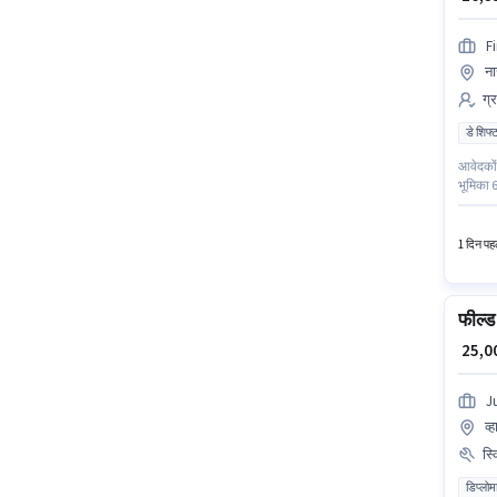
Fi
ना
ग्
डे शिफ्
आवेदकों 
भूमिका 6
टेलीकॉलर
विहार वा
1 दिन पहल
फील्ड 
₹ 25,
J
व्
स्
डिप्लोम