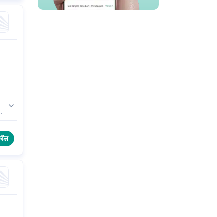
त
ं
कॉल