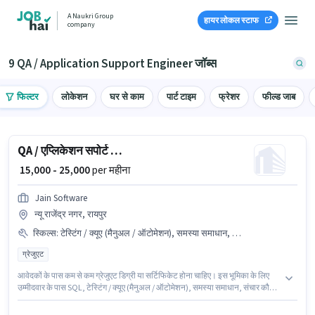
A Naukri Group
हायर लोकल स्टाफ
company
9 QA / Application Support Engineer जॉब्स
फिल्टर
लोकेशन
घर से काम
पार्ट टाइम
फ्रेशर
फील्ड जाब
QA / एप्लिकेशन सपोर्ट इंजीनियर
₹ 15,000 - 25,000
per महीना
Jain Software
न्यू राजेंद्र नगर, रायपुर
स्किल्स
:
टेस्टिंग / क्यूए (मैनुअल / ऑटोमेशन), समस्या समाधान, संचार कौशल, SQL
ग्रेजुएट
आवेदकों के पास कम से कम ग्रेजुएट डिग्री या सर्टिफिकेट होना चाहिए। इस भूमिका के लिए
उम्मीदवार के पास SQL, टेस्टिंग / क्यूए (मैनुअल / ऑटोमेशन), समस्या समाधान, संचार कौशल
होना अनिवार्य है। Jain Software में आईटी / सॉफ्टवेयर / डेटा एनालिसिस श्रेणी में QA /
एप्लिकेशन सपोर्ट इंजीनियर के रूप में जुड़ें। इस पद के लिए Fixed सैलरी उपलब्ध है। यह