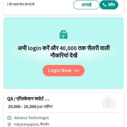
वैकेंसी न्यू राजेंद्र नगर, रायपुर में है। यह भूमिका 6 - 60 महीने वर्ष के अनुभव वाले के लिए खुली
अप्लाई
कॉल
1 दिन पहले पोस्ट की गई थी
है, मासिक वेतन ₹25000 रहेगा।
अभी login करें और ₹40,000 तक सैलरी वाली
नौकरियां देखें
Login Now
QA / एप्लिकेशन सपोर्ट इंजीनियर
₹ 20,000 - 25,000
per महीना
Advance Technologies
Vidyaranyapura, बैंगलोर