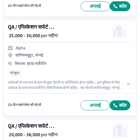
लखनऊ में स्थित है। इस पद के लिए Fixed सैलरी उपलब्ध है।
अप्लाई
कॉल
10+ दिन पहले पोस्ट की गई थी
QA / एप्लिकेशन सपोर्ट इंजीनियर
₹ 25,000 - 30,000
per महीना
Alpha
श्रीपेरुमबुदुर, चेन्नई
स्किल्स
:
ब्रांड मार्केटिंग
ग्रेजुएट
आवेदकों के पास कम से कम ग्रेजुएट डिग्री या सर्टिफिकेट होना चाहिए। इस भूमिका के लिए
आवेदक के पास ब्रांड मार्केटिंग जैसी स्किल्स होनी चाहिए। यह नौकरी श्रीपेरुमबुदुर, चेन्नई में
स्थित है। मील पद और कंपनी की नीतियों के अनुसार दिए जा सकते हैं। Alpha मार्केटिंग श्रेणी
में QA / एप्लिकेशन सपोर्ट इंजीनियर पद के लिए सक्रिय रूप से हायर कर रहा है। इस भूमिका में
Fixed वेतन संरचना मिलती है।
अप्लाई
कॉल
10+ दिन पहले पोस्ट की गई थी
QA / एप्लिकेशन सपोर्ट इंजीनियर
₹ 20,000 - 36,000
per महीना