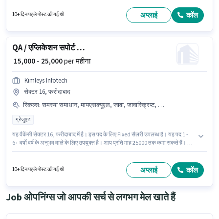
सॉफ्टवेयर / डेटा एनालिसिस श्रेणी में QA / एप्लिकेशन सपोर्ट इंजीनियर के रूप में जुड़ें। यह
भूमिका 0 - 6 महीने वर्ष के अनुभव वाले के लिए खुली है, मासिक वेतन ₹25000 रहेगा।
अप्लाई
कॉल
10+ दिन पहले पोस्ट की गई थी
QA / एप्लिकेशन सपोर्ट इंजीनियर
₹ 15,000 - 25,000
per महीना
Kimleys Infotech
सेक्टर 16, फरीदाबाद
स्किल्स
:
समस्या समाधान, मायएसक्यूएल, जावा, जावास्क्रिप्ट, पीएचपी, एचटीएमएल, एक्सेल / एडवांस्ड एक्सेल, वेब डेवलपमेंट, SQL, टेस्टिंग / क्यूए (मैनुअल / ऑटोमेशन), गिट / गिटहब, बैकएंड डेवलपमेंट, संचार कौशल
ग्रेजुएट
यह वैकेंसी सेक्टर 16, फरीदाबाद में है। इस पद के लिए Fixed सैलरी उपलब्ध है। यह पद 1 -
6+ वर्षो वर्ष के अनुभव वाले के लिए उपयुक्त है। आप प्रति माह ₹25000 तक कमा सकते हैं। इस
भूमिका के लिए आवेदक के पास SQL, जावा, जावास्क्रिप्ट, एचटीएमएल, पीएचपी,
मायएसक्यूएल, वेब डेवलपमेंट, बैकएंड डेवलपमेंट, एक्सेल / एडवांस्ड एक्सेल, टेस्टिंग / क्यूए
(मैनुअल / ऑटोमेशन), गिट / गिटहब, समस्या समाधान, संचार कौशल जैसी स्किल्स होनी
अप्लाई
कॉल
10+ दिन पहले पोस्ट की गई थी
चाहिए। KIMLEYS INFOTECH PRIVATE LIMITED में आईटी / सॉफ्टवेयर / डेटा
एनालिसिस श्रेणी में QA / एप्लिकेशन सपोर्ट इंजीनियर के रूप में जुड़ें। आवेदकों के पास कम से
कम ग्रेजुएट डिग्री या सर्टिफिकेट होना चाहिए।
Job ओपनिंग्स जो आपकी सर्च से लगभग मेल खाते हैं