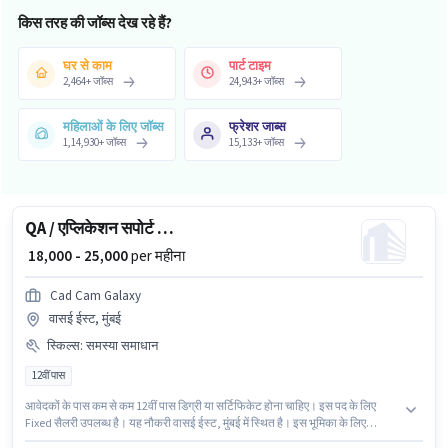
किस तरह की जॉब्स देख रहे हैं?
घर से काम
पार्ट टाइम
2,464
+
जॉब्स
24,943
+
जॉब्स
महिलाओं के लिए जॉब्स
फ्रेशर जाब्स
1,14,930
+
जॉब्स
15,133
+
जॉब्स
QA / एप्लिकेशन सपोर्ट इंजीनियर
₹ 18,000 - 25,000
per महीना
Cad Cam Galaxy
वासई ईस्ट, मुंबई
स्किल्स
:
समस्या समाधान
12वीं पास
आवेदकों के पास कम से कम 12वीं पास डिग्री या सर्टिफिकेट होना चाहिए। इस पद के लिए
Fixed सैलरी उपलब्ध है। यह नौकरी वासई ईस्ट, मुंबई में स्थित है। इस भूमिका के लिए
उम्मीदवार के पास समस्या समाधान होना अनिवार्य है। CAD CAM GALAXY में आईटी /