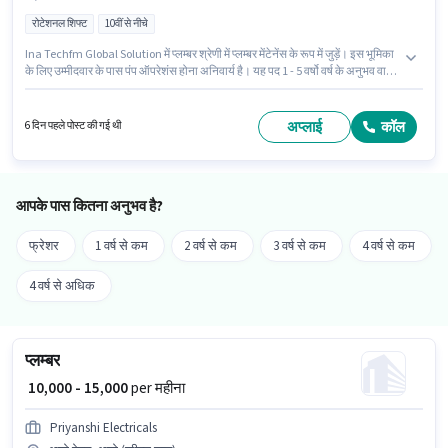
रोटेशनल शिफ्ट
10वीं से नीचे
Ina Techfm Global Solution में प्लम्बर श्रेणी में प्लम्बर मेंटेनेंस के रूप में जुड़ें। इस भूमिका
के लिए उम्मीदवार के पास पंप ऑपरेशंस होना अनिवार्य है। यह पद 1 - 5 वर्षो वर्ष के अनुभव वाले
के लिए उपयुक्त है। आप प्रति माह ₹22000 तक कमा सकते हैं। PF, मेडिकल बेनिफिट्स पद
और कंपनी की नीतियों के अनुसार दिए जा सकते हैं। यह नौकरी कांडिवली (पूर्व), मुंबई में स्थित
है। इस पद के लिए Fixed सैलरी उपलब्ध है।
अप्लाई
कॉल
6 दिन पहले पोस्ट की गई थी
आपके पास कितना अनुभव है?
फ्रेशर
1 वर्ष से कम
2 वर्ष से कम
3 वर्ष से कम
4 वर्ष से कम
4 वर्ष से अधिक
प्लम्बर
₹ 10,000 - 15,000
per महीना
Priyanshi Electricals