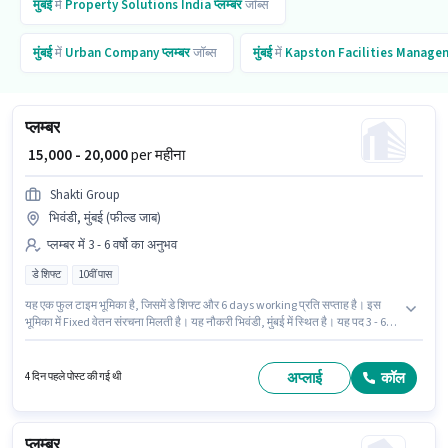
मुंबई
में
Property Solutions India
प्लम्बर
जॉब्स
मुंबई
में
Urban Company
प्लम्बर
जॉब्स
मुंबई
में
Kapston Facilities Manage
प्लम्बर
₹ 15,000 - 20,000
per महीना
Shakti Group
भिवंडी, मुंबई (फील्ड जाब)
प्लम्बर में 3 - 6 वर्षो का अनुभव
डे शिफ्ट
10वीं पास
यह एक फुल टाइम भूमिका है, जिसमें डे शिफ्ट और 6 days working प्रति सप्ताह है। इस
भूमिका में Fixed वेतन संरचना मिलती है। यह नौकरी भिवंडी, मुंबई में स्थित है। यह पद 3 - 6
वर्षो वर्ष के अनुभव वाले के लिए उपयुक्त है। आप प्रति माह ₹20000 तक कमा सकते हैं।
आवेदकों के पास कम से कम 10वीं पास डिग्री या सर्टिफिकेट होना चाहिए। Shakti Group
प्लम्बर श्रेणी में प्लम्बर पद के लिए सक्रिय रूप से हायर कर रहा है।
अप्लाई
कॉल
4 दिन पहले पोस्ट की गई थी
प्लम्बर