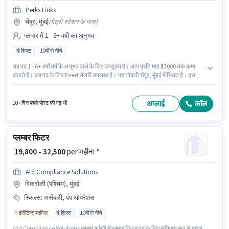
Perks Links
चेंबूर, मुंबई
(
मेट्रो स्टेशन के पास
)
प्लम्बर में 1 - 6+ वर्षो का अनुभव
डे शिफ्ट
10वीं से नीचे
यह पद 1 - 6+ वर्षो वर्ष के अनुभव वाले के लिए उपयुक्त है। आप प्रति माह ₹23000 तक कमा
सकते हैं। इस पद के लिए Fixed सैलरी उपलब्ध है। यह नौकरी चेंबूर, मुंबई में स्थित है। इस
भूमिका के साथ अतिरिक्त लाभ जैसे इंश्योरेंस भी मिलेंगे। Perks Links में प्लम्बर श्रेणी में प्लम्बर
मेंटेनेंस के रूप में जुड़ें। यह भूमिका फुल टाइम की है, डे शिफ्ट के साथ और 6 days working
प्रति सप्ताह है।
अप्लाई
कॉल
10+ दिन पहले पोस्ट की गई थी
प्लम्बर फिटर
₹ 19,800 - 32,500
per महीना *
Atd Compliance Solutions
विकरोली (पश्चिम), मुंबई
स्किल्स
:
असेंबली, पंप ऑपरेशंस
इंसेंटिव्स शामिल
डे शिफ्ट
10वीं से नीचे
Atd Compliance Solutions प्लम्बर श्रेणी में प्लम्बर फिटर पद के लिए सक्रिय रूप से हायर