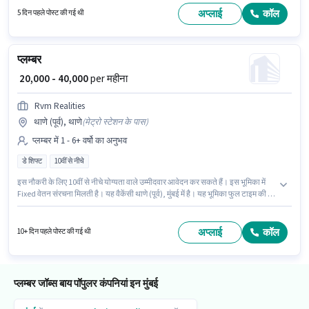
स्थित है। यह एक फुल टाइम भूमिका है, जिसमें डे शिफ्ट और 6 days working प्रति सप्ताह
अप्लाई
कॉल
5 दिन पहले पोस्ट की गई थी
है।
प्लम्बर
₹ 20,000 - 40,000
per महीना
Rvm Realities
थाणे (पूर्व), थाणे
(
मेट्रो स्टेशन के पास
)
प्लम्बर में 1 - 6+ वर्षो का अनुभव
डे शिफ्ट
10वीं से नीचे
इस नौकरी के लिए 10वीं से नीचे योग्यता वाले उम्मीदवार आवेदन कर सकते हैं। इस भूमिका में
Fixed वेतन संरचना मिलती है। यह वैकेंसी थाणे (पूर्व), मुंबई में है। यह भूमिका फुल टाइम की है,
डे शिफ्ट के साथ और 6 days working प्रति सप्ताह है। यह पद 1 - 6+ वर्षो वर्ष के अनुभव
वाले के लिए उपयुक्त है। आप प्रति माह ₹40000 तक कमा सकते हैं। Rvm Realities में प्लम्बर
श्रेणी में प्लम्बर के रूप में जुड़ें।
अप्लाई
कॉल
10+ दिन पहले पोस्ट की गई थी
प्लम्बर जॉब्स बाय पॉपुलर कंपनियां इन मुंबई