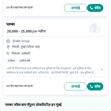
भूमिका के लिए उपयुक्त हैं। यह पद 1 - 3 वर्षो वर्ष के अनुभव वाले के लिए उपयुक्त है। आप प्रति
माह ₹26000 तक कमा सकते हैं।
अप्लाई
कॉल
10+ दिन पहले पोस्ट की गई थी
प्लम्बर
₹ 20,000 - 25,000
per महीना
Shakti Group
भिवंडी, मुंबई (फील्ड जाब)
स्किल्स
:
असेंबली
डे शिफ्ट
10वीं से नीचे
10वीं से नीचे योग्यता वाले उम्मीदवार इस भूमिका के लिए उपयुक्त हैं। इस भूमिका के लिए
उम्मीदवार के पास असेंबली होना अनिवार्य है। यह वैकेंसी भिवंडी, मुंबई में है। इस भूमिका में
Fixed वेतन संरचना मिलती है। यह एक फुल टाइम भूमिका है, जिसमें डे शिफ्ट और 6 days
working प्रति सप्ताह है। Shakti Group प्लम्बर श्रेणी में प्लम्बर पद के लिए सक्रिय रूप से
हायर कर रहा है।
अप्लाई
कॉल
10+ दिन पहले पोस्ट की गई थी
प्लम्बर जॉब्स बाय पॉपुलर लोकलिटीज़ इन मुंबई