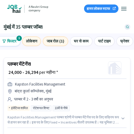
A Naukri Group
हायर लोकल स्टाफ
company
मुंबई में 35 प्लम्बर जॉब्स
1
फिल्टर
लोकेशन
जाब रोल (1)
घर से काम
पार्ट टाइम
फ्रेशर
प्लम्बर मेंटेनेंस
₹ 24,000 - 26,294
per महीना *
Kapston Facilities Management
बांद्रा कुर्ला कॉम्प्लेक्स, मुंबई
प्लम्बर में 2 - 3 वर्षो का अनुभव
इंसेंटिव्स शामिल
रोटेशनल शिफ्ट
10वीं से नीचे
Kapston Facilities Management प्लम्बर श्रेणी में प्लम्बर मेंटेनेंस पद के लिए सक्रिय रूप
से हायर कर रहा है। इस पद के लिए Fixed + Incentives सैलरी उपलब्ध है। यह भूमिका 2 - 3
वर्षो वर्ष के अनुभव वाले के लिए खुली है, मासिक वेतन ₹26294 रहेगा। मील, PF, मेडिकल
बेनिफिट्स पद और कंपनी की नीतियों के अनुसार दिए जा सकते हैं। यह वैकेंसी बांद्रा कुर्ला