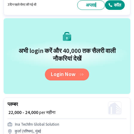
कॉम्प्लेक्स, मुंबई में है। यह भूमिका फुल टाइम की है, रोटेशनल शिफ्ट के साथ और 6 days
अप्लाई
कॉल
3 दिन पहले पोस्ट की गई थी
working प्रति सप्ताह है।
अभी login करें और ₹40,000 तक सैलरी वाली
नौकरियां देखें
Login Now
प्लम्बर
₹ 22,000 - 24,000
per महीना
Ina Techfm Global Solution
कुर्ला (पश्चिम), मुंबई