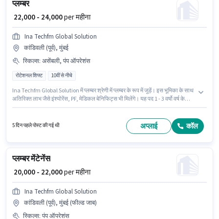
प्लम्बर
₹ 22,000 - 24,000
per महीना
Ina Techfm Global Solution
कांडिवली (पूर्व), मुंबई
स्किल्स
:
असेंबली, पंप ऑपरेशंस
रोटेशनल शिफ्ट
10वीं से नीचे
Ina Techfm Global Solution में प्लम्बर श्रेणी में प्लम्बर के रूप में जुड़ें। इस भूमिका के साथ
अतिरिक्त लाभ जैसे इंश्योरेंस, PF, मेडिकल बेनिफिट्स भी मिलेंगे। यह पद 1 - 3 वर्षो वर्ष के
अनुभव वाले के लिए उपयुक्त है। आप प्रति माह ₹24000 तक कमा सकते हैं। इस भूमिका के लिए
उम्मीदवार के पास असेंबली, पंप ऑपरेशंस होना अनिवार्य है। यह नौकरी कांडिवली (पूर्व), मुंबई
में स्थित है। इस भूमिका में Fixed वेतन संरचना मिलती है।
अप्लाई
कॉल
5 दिन पहले पोस्ट की गई थी
प्लम्बर मेंटेनेंस
₹ 20,000 - 22,000
per महीना
Ina Techfm Global Solution
कांडिवली (पूर्व), मुंबई (फील्ड जाब)
स्किल्स
:
पंप ऑपरेशंस