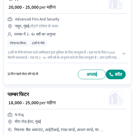
₹ 20,000 - 25,000
per महीना
Advanced Fms And Security
नाहूर, मुंबई
(
मेट्रो स्टेशन के पास
)
प्लम्बर में 2 - 6+ वर्षो का अनुभव
रोटेशनल शिफ्ट
10वीं से नीचे
10वीं से नीचे योग्यता वाले उम्मीदवार इस भूमिका के लिए उपयुक्त हैं। इस पद के लिए Fixed
सैलरी उपलब्ध है। यह पद 2 - 6+ वर्षो वर्ष के अनुभव वाले के लिए उपयुक्त है। आप प्रति माह
₹25000 तक कमा सकते हैं। यह वैकेंसी नाहूर, मुंबई में है। Advanced Fms And Security
प्लम्बर श्रेणी में प्लम्बर पद के लिए सक्रिय रूप से हायर कर रहा है। यह एक फुल टाइम भूमिका
है, जिसमें रोटेशनल शिफ्ट और 6 days working प्रति सप्ताह है।
अप्लाई
कॉल
10 दिन पहले पोस्ट की गई थी
प्लम्बर फिटर
₹ 18,000 - 25,000
per महीना
N Raj
मीरा रोड ईस्ट, मुंबई
स्किल्स
:
बैंक अकाउंट, आईटीआई, PAN कार्ड, आधार कार्ड, पंप ऑपरेशंस, असेंबली