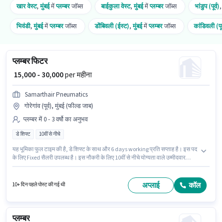
खार वेस्ट
,
मुंबई
में
प्लम्बर
जॉब्स
बाईकुला वेस्ट
,
मुंबई
में
प्लम्बर
जॉब्स
भांडुप (पूर्व)
भिवंडी
,
मुंबई
में
प्लम्बर
जॉब्स
डोंबिवली (ईस्ट)
,
मुंबई
में
प्लम्बर
जॉब्स
कांडिवली (पूर
प्लम्बर फिटर
₹ 15,000 - 30,000
per महीना
Samarthair Pneumatics
गोरेगांव (पूर्व), मुंबई (फील्ड जाब)
प्लम्बर में 0 - 3 वर्षो का अनुभव
डे शिफ्ट
10वीं से नीचे
यह भूमिका फुल टाइम की है, डे शिफ्ट के साथ और 6 days working प्रति सप्ताह है। इस पद
के लिए Fixed सैलरी उपलब्ध है। इस नौकरी के लिए 10वीं से नीचे योग्यता वाले उम्मीदवार
आवेदन कर सकते हैं। इस भूमिका के साथ अतिरिक्त लाभ जैसे मील भी मिलेंगे। यह भूमिका 0 -
3 वर्षो वर्ष के अनुभव वाले के लिए खुली है, मासिक वेतन ₹30000 रहेगा। यह वैकेंसी गोरेगांव
(पूर्व), मुंबई में है।
अप्लाई
कॉल
10+ दिन पहले पोस्ट की गई थी
प्लम्बर