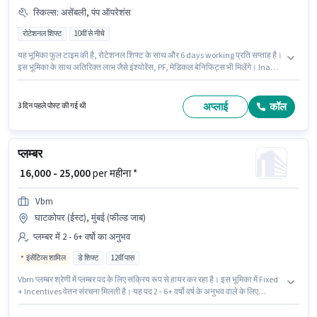
स्किल्स
:
असेंबली, पंप ऑपरेशंस
रोटेशनल शिफ्ट
10वीं से नीचे
यह भूमिका फुल टाइम की है, रोटेशनल शिफ्ट के साथ और 6 days working प्रति सप्ताह है।
इस भूमिका के साथ अतिरिक्त लाभ जैसे इंश्योरेंस, PF, मेडिकल बेनिफिट्स भी मिलेंगे। Ina
Techfm Global Solution प्लम्बर श्रेणी में प्लम्बर पद के लिए सक्रिय रूप से हायर कर रहा
है। इस भूमिका में Fixed वेतन संरचना मिलती है। यह वैकेंसी कुर्ला (पश्चिम), मुंबई में है। इस
भूमिका के लिए उम्मीदवार के पास असेंबली, पंप ऑपरेशंस होना अनिवार्य है।
अप्लाई
कॉल
3 दिन पहले पोस्ट की गई थी
प्लम्बर
₹ 16,000 - 25,000
per महीना *
Vbm
घाटकोपर (ईस्ट), मुंबई (फील्ड जाब)
प्लम्बर में 2 - 6+ वर्षो का अनुभव
इंसेंटिव्स शामिल
डे शिफ्ट
12वीं पास
Vbm प्लम्बर श्रेणी में प्लम्बर पद के लिए सक्रिय रूप से हायर कर रहा है। इस भूमिका में Fixed
+ Incentives वेतन संरचना मिलती है। यह पद 2 - 6+ वर्षो वर्ष के अनुभव वाले के लिए
उपयुक्त है। आप प्रति माह ₹25000 तक कमा सकते हैं। कैब, इंश्योरेंस, मेडिकल बेनिफिट्स
पद और कंपनी की नीतियों के अनुसार दिए जा सकते हैं। यह नौकरी घाटकोपर (ईस्ट), मुंबई में