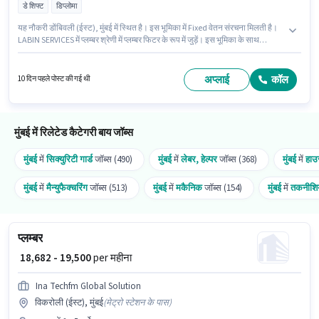
डे शिफ्ट
डिप्लोमा
यह नौकरी डोंबिवली (ईस्ट), मुंबई में स्थित है। इस भूमिका में Fixed वेतन संरचना मिलती है।
LABIN SERVICES में प्लम्बर श्रेणी में प्लम्बर फिटर के रूप में जुड़ें। इस भूमिका के साथ
अतिरिक्त लाभ जैसे मील, अकॉमोडेशन भी मिलेंगे। आवेदकों के पास कम से कम डिप्लोमा डिग्री
या सर्टिफिकेट होना चाहिए। इस भूमिका के लिए उम्मीदवार के पास असेंबली होना अनिवार्य है।
अप्लाई
कॉल
10 दिन पहले पोस्ट की गई थी
मुंबई में रिलेटेड कैटेगरी बाय जॉब्स
मुंबई
में
सिक्युरिटी गार्ड
जॉब्स (490)
मुंबई
में
लेबर, हेल्पर
जॉब्स (368)
मुंबई
में
हाउ
मुंबई
में
मैन्युफैक्चरिंग
जॉब्स (513)
मुंबई
में
मकैनिक
जॉब्स (154)
मुंबई
में
तकनीशि
प्लम्बर
₹ 18,682 - 19,500
per महीना
Ina Techfm Global Solution
विकरोली (ईस्ट), मुंबई
(
मेट्रो स्टेशन के पास
)