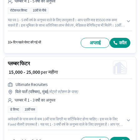
प्लम्बर में 1 - 5 वर्षो का अनुभव
रोटेशनल शिफ्ट
10वीं से नीचे
यह पद 1 - 5 वर्षो वर्ष के अनुभव वाले के लिए उपयुक्त है। आप प्रति माह ₹19500 तक कमा
सकते हैं। इस भूमिका के साथ अतिरिक्त लाभ जैसे PF, मेडिकल बेनिफिट्स भी मिलेंगे। 10वीं से
नीचे योग्यता वाले उम्मीदवार इस भूमिका के लिए उपयुक्त हैं। इस भूमिका में Fixed वेतन संरचना
मिलती है। यह भूमिका फुल टाइम की है, रोटेशनल शिफ्ट के साथ और 6 days working प्रति
सप्ताह है। यह वैकेंसी विकरोली (ईस्ट), मुंबई में है।
अप्लाई
कॉल
10+ दिन पहले पोस्ट की गई थी
प्लम्बर फिटर
₹ 15,000 - 25,000
per महीना
Ultimate Recruiters
विले पार्ले (पश्चिम), मुंबई
(
मेट्रो स्टेशन के पास
)
प्लम्बर में 1 - 3 वर्षो का अनुभव
डे शिफ्ट
10वीं पास
आवेदकों के पास कम से कम 10वीं पास डिग्री या सर्टिफिकेट होना चाहिए। इस पद के लिए
Fixed सैलरी उपलब्ध है। यह पद 1 - 3 वर्षो वर्ष के अनुभव वाले के लिए उपयुक्त है। आप प्रति
माह ₹25000 तक कमा सकते हैं। यह एक फुल टाइम भूमिका है, जिसमें डे शिफ्ट और 6 days
working प्रति सप्ताह है। यह नौकरी विले पार्ले (पश्चिम), मुंबई में स्थित है। ULTIMATE