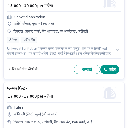
₹ 15,000 - 30,000
per महीना
Universal Sanitation
अंधेरी (ईस्ट), मुंबई (फील्ड जाब)
स्किल्स
:
आधार कार्ड, बैंक अकाउंट, पंप ऑपरेशंस, असेंबली
डे शिफ्ट
10वीं से नीचे
Universal Sanitation में प्लम्बर श्रेणी में प्लम्बर के रूप में जुड़ें। इस पद के लिए Fixed
सैलरी उपलब्ध है। यह नौकरी अंधेरी (ईस्ट), मुंबई में स्थित है। इस भूमिका के लिए उम्मीदवार के
पास असेंबली, पंप ऑपरेशंस होना अनिवार्य है। 10वीं से नीचे योग्यता वाले उम्मीदवार इस
भूमिका के लिए उपयुक्त हैं। इस भूमिका के लिए महत्वपूर्ण दस्तावेज़ आधार कार्ड, बैंक अकाउंट
आवश्यक हैं।
अप्लाई
कॉल
10+ दिन पहले पोस्ट की गई थी
प्लम्बर फिटर
₹ 17,000 - 18,000
per महीना
Labin
डोंबिवली (ईस्ट), मुंबई (फील्ड जाब)
स्किल्स
:
आधार कार्ड, असेंबली, बैंक अकाउंट, PAN कार्ड, आईटीआई