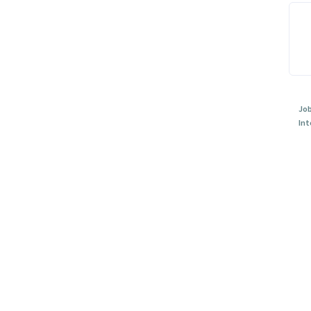
Job
Int