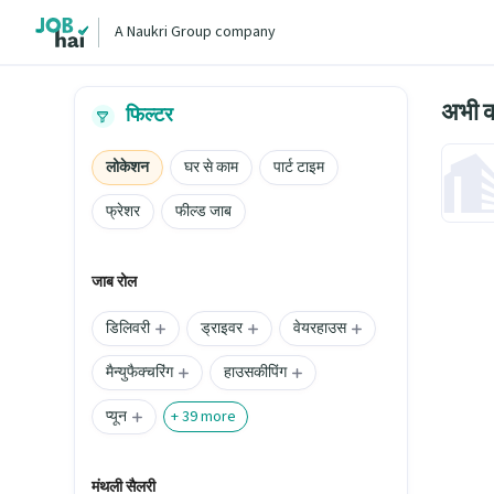
A Naukri Group company
अभी क
फिल्टर
लोकेशन
घर से काम
पार्ट टाइम
फ्रेशर
फील्ड जाब
जाब रोल
डिलिवरी
ड्राइवर
वेयरहाउस
मैन्युफैक्चरिंग
हाउसकीपिंग
प्यून
+
39
more
मंथली सैलरी