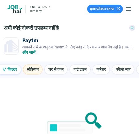
A Naukri Group
हायर लोकल स्टाफ
company
अभी कोई नौकरी उपलब्ध नहीं है
Paytm
आपकी सर्च के अनुरूप Paytm के लिए कोई सक्रिय जाब ओपनिंग नहीं है। समान
जाब ओपनिंग्स ब्राउज़ करें।
और जानें
फिल्टर
लोकेशन
घर से काम
पार्ट टाइम
फ्रेशर
फील्ड जाब