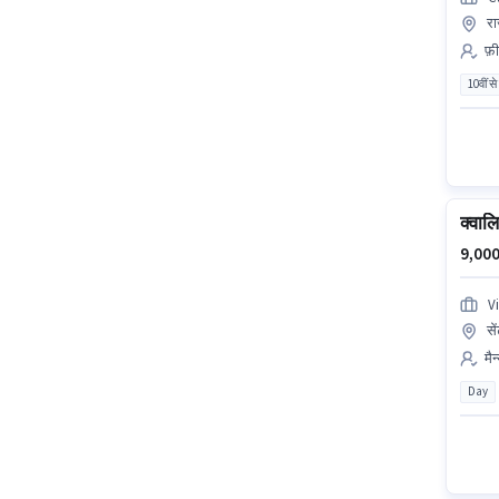
रा
फ़ी
10वीं से
क्वालि
9,000
V
से
मैन
Day