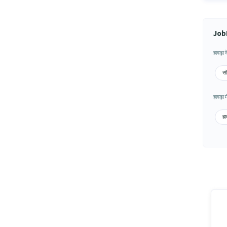
JobH
हावड़ा
सॉ
हावड़ा 
हा