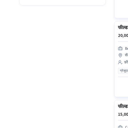
फील्ड 
20,00
B
से
फ़ी
ग्रेजुए
फील्ड 
15,00
C