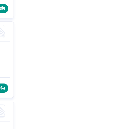
कॉल
कॉल