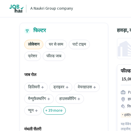
A Naukri Group company
हावड़ा,
फिल्टर
लोकेशन
घर से काम
पार्ट टाइम
फ्रेशर
फील्ड जाब
फील्ड 
जाब रोल
₹ 15,
डिलिवरी
ड्राइवर
वेयरहाउस
P
मैन्युफैक्चरिंग
हाउसकीपिंग
हा
स्
प्यून
+
39
more
इंसेंट
यह वैकें
मंथली सैलरी
लाइसेंस,