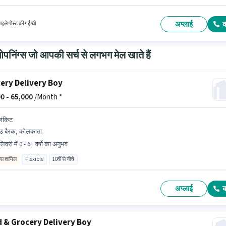
ा के साथ अतिरिक्त लाभ जैसे PF, मेडिकल बेनिफिट्स भी मिलेंगे। Paytm में फ़ील्ड सेल्स श्रेणी में फील्ड सेल्स
ूटिव के रूप में जुड़ें। इस पद के लिए Fixed + Incentives सैलरी उपलब्ध है।
अप्लाई
हले पोस्ट की गई थी
निंग्स जो आपकी सर्च से लगभग मेल खाते हैं
ery Delivery Boy
0 -
65,000
/Month *
लिंकिट
उ बैरक, कोलकाता
िवरी में 0 - 6+ वर्षो का अनुभव
िव्स शामिल
Flexible
10वीं से नीचे
अप्लाई
 & Grocery Delivery Boy