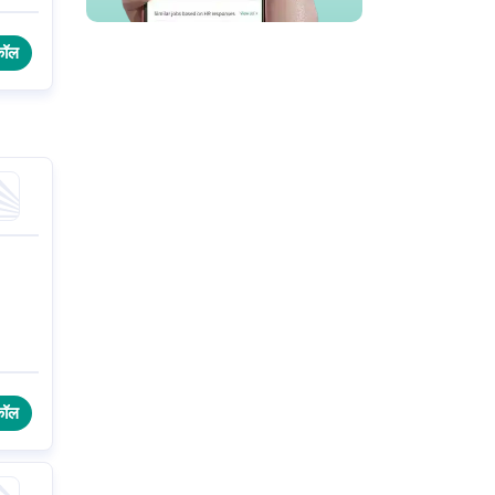
कॉल
कॉल