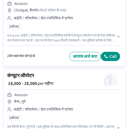
Amazon
Chickpet, बैंगलोर
(
मेट्रो स्टेशन के पास
)
आईटी / सॉफ्टवेयर / डेटा एनालिसिस में फ्रेशर
10वीं पास
Amazon आईटी / सॉफ्टवेयर / डेटा एनालिसिस श्रेणी में कंप्यूटर ऑपरेटर पद के लिए सक्रिय
रूप से हायर कर रहा है। इस पद के लिए Fixed सैलरी उपलब्ध है। यह भूमिका फ्रेशर के लिए
खुली है, मासिक वेतन ₹40000 रहेगा। इस भूमिका के साथ अतिरिक्त लाभ जैसे कैब, PF भी
मिलेंगे। यह नौकरी Chickpet, बैंगलोर में स्थित है। इस पद के लिए उम्मीदवार के पास 10वीं
पास डिग्री/सर्टिफिकेट होना अनिवार्य है।
आत्ताच अर्ज करा
Call
2 दिन पहले पोस्ट की गई थी
कंप्यूटर ऑपरेटर
₹ 16,000 - 28,000
per महीना
Amazon
बैनर, पुणे
आईटी / सॉफ्टवेयर / डेटा एनालिसिस में फ्रेशर
10वीं पास
यह वैकेंसी बैनर, पुणे में है। इस भूमिका के साथ अतिरिक्त लाभ जैसे कैब, PF भी मिलेंगे। इस पद