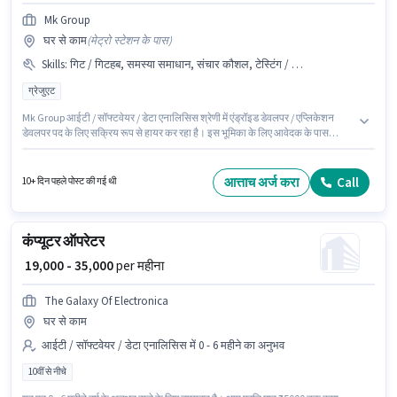
Mk Group
घर से काम
(
मेट्रो स्टेशन के पास
)
Skills
:
गिट / गिटहब, समस्या समाधान, संचार कौशल, टेस्टिंग / क्यूए (मैनुअल / ऑटोमेशन), जावा
ग्रेजुएट
Mk Group आईटी / सॉफ्टवेयर / डेटा एनालिसिस श्रेणी में एंड्रॉइड डेवलपर / एप्लिकेशन
डेवलपर पद के लिए सक्रिय रूप से हायर कर रहा है। इस भूमिका के लिए आवेदक के पास
टेस्टिंग / क्यूए (मैनुअल / ऑटोमेशन), जावा, संचार कौशल, समस्या समाधान, गिट / गिटहब
जैसी स्किल्स होनी चाहिए। यह नौकरी हाई-टेक सिटी, हैदराबाद में स्थित है। इस पद के लिए
Fixed सैलरी उपलब्ध है। इस पद के लिए उम्मीदवार के पास ग्रेजुएट डिग्री/सर्टिफिकेट होना
आत्ताच अर्ज करा
Call
10+ दिन पहले पोस्ट की गई थी
अनिवार्य है। यह भूमिका 2 - 6+ वर्षो वर्ष के अनुभव वाले के लिए खुली है, मासिक वेतन ₹40000
रहेगा।
कंप्यूटर ऑपरेटर
₹ 19,000 - 35,000
per महीना
The Galaxy Of Electronica
घर से काम
आईटी / सॉफ्टवेयर / डेटा एनालिसिस में 0 - 6 महीने का अनुभव
10वीं से नीचे