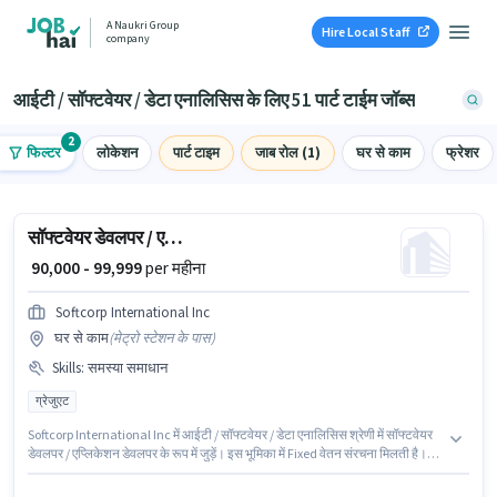
A Naukri Group
Hire Local Staff
company
आईटी / सॉफ्टवेयर / डेटा एनालिसिस के लिए 51 पार्ट टाईम जॉब्स
2
फिल्टर
लोकेशन
पार्ट टाइम
जाब रोल (1)
घर से काम
फ्रेशर
सॉफ्टवेयर डेवलपर / एप्लिकेशन डेवलपर
₹ 90,000 - 99,999
per महीना
Softcorp International Inc
घर से काम
(
मेट्रो स्टेशन के पास
)
Skills
:
समस्या समाधान
ग्रेजुएट
Softcorp International Inc में आईटी / सॉफ्टवेयर / डेटा एनालिसिस श्रेणी में सॉफ्टवेयर
डेवलपर / एप्लिकेशन डेवलपर के रूप में जुड़ें। इस भूमिका में Fixed वेतन संरचना मिलती है।
यह पद 6 - 6+ वर्षो वर्ष के अनुभव वाले के लिए उपयुक्त है। आप प्रति माह ₹99999 तक कमा
सकते हैं। इस भूमिका के लिए आवेदक के पास समस्या समाधान जैसी स्किल्स होनी चाहिए। यह