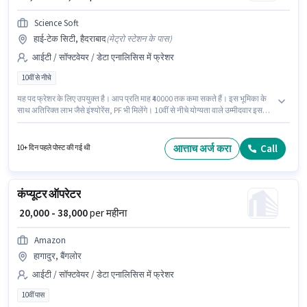
Science Soft
हाई-टेक सिटी, हैदराबाद
(
मेट्रो स्टेशन के पास
)
आईटी / सॉफ्टवेयर / डेटा एनालिसिस में फ्रेशर
10वीं से नीचे
यह पद फ्रेशर के लिए उपयुक्त है। आप प्रति माह ₹40000 तक कमा सकते हैं। इस भूमिका के
साथ अतिरिक्त लाभ जैसे इंश्योरेंस, PF भी मिलेंगे। 10वीं से नीचे योग्यता वाले उम्मीदवार इस
भूमिका के लिए उपयुक्त हैं। इस भूमिका में Fixed वेतन संरचना मिलती है। यह नौकरी हाई-टेक
सिटी, हैदराबाद में स्थित है। Science Soft में आईटी / सॉफ्टवेयर / डेटा एनालिसिस श्रेणी में
कंप्यूटर ऑपरेटर के रूप में जुड़ें।
आत्ताच अर्ज करा
Call
10+ दिन पहले पोस्ट की गई थी
कंप्यूटर ऑपरेटर
₹ 20,000 - 38,000
per महीना
Amazon
हागादुर, बैंगलोर
आईटी / सॉफ्टवेयर / डेटा एनालिसिस में फ्रेशर
10वीं पास