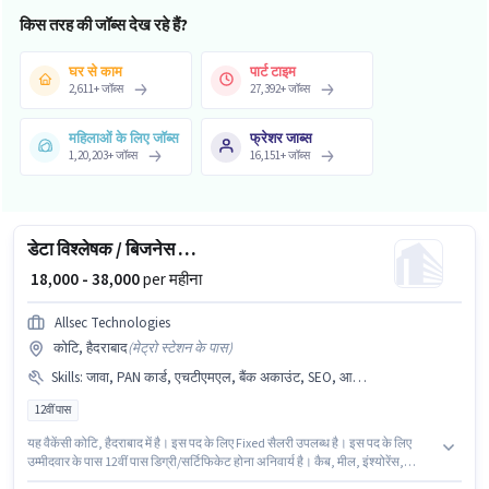
किस तरह की जॉब्स देख रहे हैं?
घर से काम
पार्ट टाइम
2,611
+
जॉब्स
27,392
+
जॉब्स
महिलाओं के लिए जॉब्स
फ्रेशर जाब्स
1,20,203
+
जॉब्स
16,151
+
जॉब्स
डेटा विश्लेषक / बिजनेस एनालिस्ट इंटर्न
₹ 18,000 - 38,000
per महीना
Allsec Technologies
कोटि, हैदराबाद
(
मेट्रो स्टेशन के पास
)
Skills
:
जावा, PAN कार्ड, एचटीएमएल, बैंक अकाउंट, SEO, आधार कार्ड, समस्या समाधान, पाइथन, SQL, जावास्क्रिप्ट, बैकएंड डेवलपमेंट
12वीं पास
यह वैकेंसी कोटि, हैदराबाद में है। इस पद के लिए Fixed सैलरी उपलब्ध है। इस पद के लिए
उम्मीदवार के पास 12वीं पास डिग्री/सर्टिफिकेट होना अनिवार्य है। कैब, मील, इंश्योरेंस,
मेडिकल बेनिफिट्स पद और कंपनी की नीतियों के अनुसार दिए जा सकते हैं। यह पद 0 - 2 वर्षो