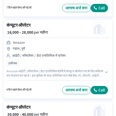
वर्ष के अनुभव वाले के लिए उपयुक्त है। आप प्रति माह ₹38000 तक कमा सकते हैं। इस पद के
लिए आवश्यक दस्तावेज़ जैसे PAN कार्ड, आधार कार्ड, बैंक अकाउंट का होना अनिवार्य है।
आत्ताच अर्ज करा
Call
7 दिन पहले पोस्ट की गई थी
कंप्यूटर ऑपरेटर
₹ 16,000 - 28,000
per महीना
Amazon
गडाल, पुणे
आईटी / सॉफ्टवेयर / डेटा एनालिसिस में फ्रेशर
10वीं पास
Amazon आईटी / सॉफ्टवेयर / डेटा एनालिसिस श्रेणी में कंप्यूटर ऑपरेटर पद के लिए सक्रिय
रूप से हायर कर रहा है। इस भूमिका के साथ अतिरिक्त लाभ जैसे कैब, PF, लैपटॉप, आईटी
ट्रेनिंग भी मिलेंगे। यह वैकेंसी गडाल, पुणे में है। इस भूमिका में Fixed वेतन संरचना मिलती है।
इस पद के लिए उम्मीदवार के पास 10वीं पास डिग्री/सर्टिफिकेट होना अनिवार्य है। यह पद
फ्रेशर के लिए उपयुक्त है। आप प्रति माह ₹28000 तक कमा सकते हैं।
आत्ताच अर्ज करा
Call
4 दिन पहले पोस्ट की गई थी
कंप्यूटर ऑपरेटर
₹ 30,000 - 40,000
per महीना