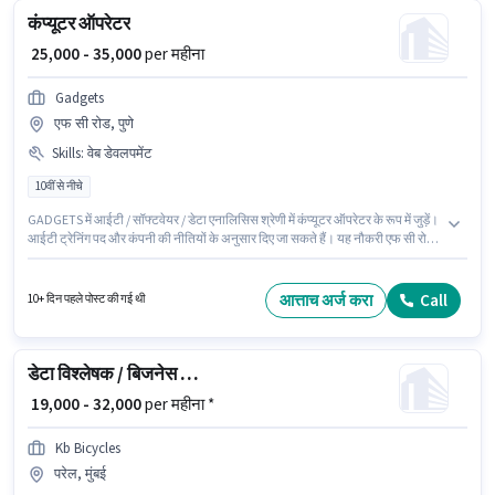
कंप्यूटर ऑपरेटर
₹ 25,000 - 35,000
per महीना
Gadgets
एफ सी रोड, पुणे
Skills
:
वेब डेवलपमेंट
10वीं से नीचे
GADGETS में आईटी / सॉफ्टवेयर / डेटा एनालिसिस श्रेणी में कंप्यूटर ऑपरेटर के रूप में जुड़ें।
आईटी ट्रेनिंग पद और कंपनी की नीतियों के अनुसार दिए जा सकते हैं। यह नौकरी एफ सी रोड,
पुणे में स्थित है। इस भूमिका के लिए उम्मीदवार के पास वेब डेवलपमेंट होना अनिवार्य है। इस
नौकरी के लिए 10वीं से नीचे योग्यता वाले उम्मीदवार आवेदन कर सकते हैं। इस भूमिका में Fixed
वेतन संरचना मिलती है।
आत्ताच अर्ज करा
Call
10+ दिन पहले पोस्ट की गई थी
डेटा विश्लेषक / बिजनेस एनालिस्ट इंटर्न
₹ 19,000 - 32,000
per महीना *
Kb Bicycles
परेल, मुंबई