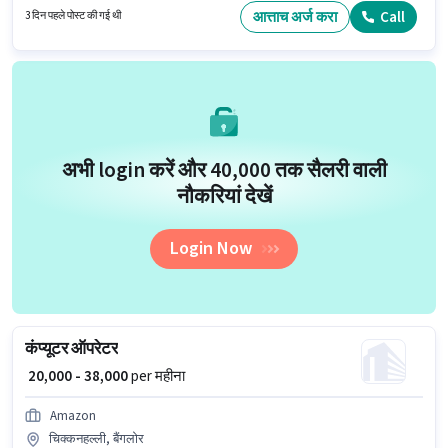
वैकेंसी हाई-टेक सिटी, हैदराबाद में है। इस पद के लिए उम्मीदवार के पास ग्रेजुएट डिग्री/
आत्ताच अर्ज करा
Call
3 दिन पहले पोस्ट की गई थी
सर्टिफिकेट होना अनिवार्य है।
अभी login करें और ₹40,000 तक सैलरी वाली
नौकरियां देखें
Login Now
कंप्यूटर ऑपरेटर
₹ 20,000 - 38,000
per महीना
Amazon
चिक्कनहल्ली, बैंगलोर