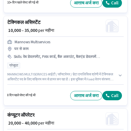
डेवलपर पद के लिए सक्रिय रूप से हायर कर रहा है।
आत्ताच अर्ज करा
Call
10+ दिन पहले पोस्ट की गई थी
टेक्निकल असिस्टेंट
₹ 10,000 - 35,000
per महीना
Mannows Multiservices
घर से काम
Skills
:
वेब डेवलपमेंट, PAN कार्ड, बैंक अकाउंट, बैकएंड डेवलपमेंट, समस्या समाधान, आधार कार्ड, संचार कौशल
ग्रेजुएट
MANNOWS MULTISERVICES आईटी / सॉफ्टवेयर / डेटा एनालिसिस श्रेणी में टेक्निकल
असिस्टेंट पद के लिए सक्रिय रूप से हायर कर रहा है। इस भूमिका में Fixed वेतन संरचना
मिलती है। यह वैकेंसी रंजनगांव, पुणे में है। इस भूमिका के साथ अतिरिक्त लाभ जैसे PF,
मेडिकल बेनिफिट्स भी मिलेंगे। आवेदकों के पास कम से कम ग्रेजुएट डिग्री या सर्टिफिकेट होना
चाहिए। इस पद के लिए आवश्यक दस्तावेज़ जैसे PAN कार्ड, आधार कार्ड, बैंक अकाउंट का
आत्ताच अर्ज करा
Call
8 दिन पहले पोस्ट की गई थी
होना अनिवार्य है।
कंप्यूटर ऑपरेटर
₹ 20,000 - 40,000
per महीना