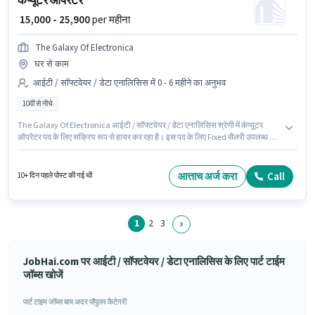
कंप्यूटर ऑपरेटर
₹ 15,000 - 25,900
per महीना
The Galaxy Of Electronica
घर से काम
आईटी / सॉफ्टवेयर / डेटा एनालिसिस में 0 - 6 महीने का अनुभव
10वीं से नीचे
The Galaxy Of Electronica आईटी / सॉफ्टवेयर / डेटा एनालिसिस श्रेणी में कंप्यूटर
ऑपरेटर पद के लिए सक्रिय रूप से हायर कर रहा है। इस पद के लिए Fixed सैलरी उपलब्ध है।
यह वैकेंसी बंजारा हिल्स, हैदराबाद में है। यह भूमिका 0 - 6 महीने वर्ष के अनुभव वाले के लिए खुली
है, मासिक वेतन ₹25900 रहेगा। 10वीं से नीचे योग्यता वाले उम्मीदवार इस भूमिका के लिए
उपयुक्त हैं।
आत्ताच अर्ज करा
Call
10+ दिन पहले पोस्ट की गई थी
1
2
3
JobHai.com पर आईटी / सॉफ्टवेयर / डेटा एनालिसिस के लिए पार्ट टाईम
जॉब्स खोजें
पार्ट टाइम जॉब्स बाय अदर पॉपुलर कैटेगरी