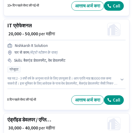
आवेदन कर सकते हैं। यह भूमिका 4 - 6+ वर्षो वर्ष के अनुभव वाले के लिए खुली है, मासिक वेतन
आत्ताच अर्ज करा
Call
10+ दिन पहले पोस्ट की गई थी
₹80000 रहेगा।
IT प्रोफेशनल
₹ 20,000 - 50,000
per महीना
Nishkarsh It Solution
घर से काम
(
मेट्रो स्टेशन के पास
)
Skills
:
बैकएंड डेवलपमेंट, वेब डेवलपमेंट
ग्रेजुएट
यह पद 2 - 3 वर्षो वर्ष के अनुभव वाले के लिए उपयुक्त है। आप प्रति माह ₹50000 तक कमा
सकते हैं। इस भूमिका के लिए आवेदक के पास वेब डेवलपमेंट, बैकएंड डेवलपमेंट जैसी स्किल्स
होनी चाहिए। यह नौकरी सेक्टर 2, नोएडा में स्थित है। इस भूमिका में Fixed वेतन संरचना
मिलती है। इस पद के लिए उम्मीदवार के पास ग्रेजुएट डिग्री/सर्टिफिकेट होना अनिवार्य है।
Nishkarsh It Solution आईटी / सॉफ्टवेयर / डेटा एनालिसिस श्रेणी में IT प्रोफेशनल पद के
आत्ताच अर्ज करा
Call
8 दिन पहले पोस्ट की गई थी
लिए सक्रिय रूप से हायर कर रहा है।
एंड्रॉइड डेवलपर / एप्लिकेशन डेवलपर
₹ 30,000 - 40,000
per महीना