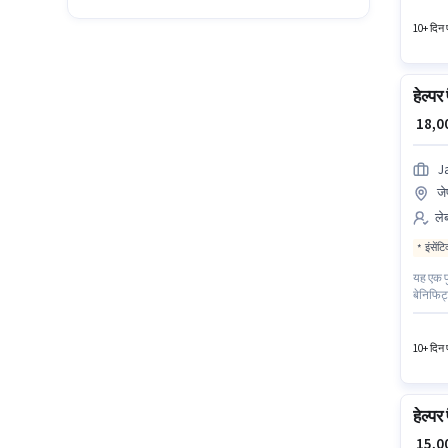
यह नौकरी
10+ दिन प
हेल्पर
₹ 18,
J
जे
लेब
इंसेंट
यह एक फ
बेनिफिट्
मासिक वे
इस भूमिक
10+ दिन प
हेल्पर
₹ 15,