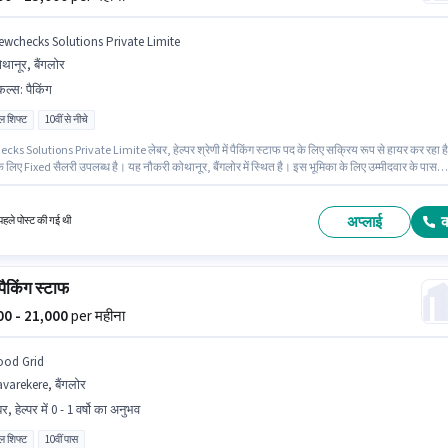
ewchecks Solutions Private Limite
थानूर, बैंगलोर
किल्स
:
पैकिंग
ल शिफ्ट
10वीं से नीचे
s Solutions Private Limite लेबर, हेल्पर श्रेणी में पैकिंग स्टाफ पद के लिए सक्रिय रूप से हायर कर रहा ह
 लिए Fixed सैलरी उपलब्ध है। यह नौकरी कोथानूर, बैंगलोर में स्थित है। इस भूमिका के लिए उम्मीदवार के पास
ोना अनिवार्य है। 10वीं से नीचे योग्यता वाले उम्मीदवार इस भूमिका के लिए उपयुक्त हैं। यह भूमिका फ्रेशर के लिए ख
िक वेतन ₹25000 रहेगा।
अप्लाई
हले पोस्ट की गई थी
 पैकिंग स्टाफ
000 - 21,000
per महीना
ood Grid
varekere, बैंगलोर
र, हेल्पर में 0 - 1 वर्षो का अनुभव
ल शिफ्ट
10वीं पास