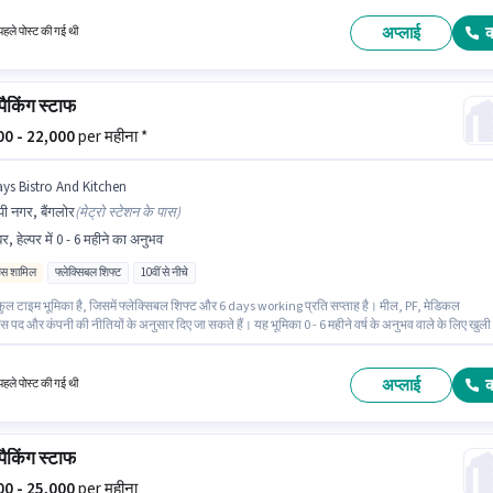
 बनासवादी, बैंगलोर में स्थित है।
अप्लाई
हले पोस्ट की गई थी
 पैकिंग स्टाफ
000 - 22,000
per महीना *
ays Bistro And Kitchen
पी नगर, बैंगलोर
(
मेट्रो स्टेशन के पास
)
र, हेल्पर में 0 - 6 महीने का अनुभव
िव्स शामिल
फ्लेक्सिबल शिफ्ट
10वीं से नीचे
ुल टाइम भूमिका है, जिसमें फ्लेक्सिबल शिफ्ट और 6 days working प्रति सप्ताह है। मील, PF, मेडिकल
स पद और कंपनी की नीतियों के अनुसार दिए जा सकते हैं। यह भूमिका 0 - 6 महीने वर्ष के अनुभव वाले के लिए खुली 
तन ₹22000 रहेगा। इस पद के लिए Fixed + Incentives सैलरी उपलब्ध है। 10वीं से नीचे योग्यता वाले उम्मीदवा
ा के लिए उपयुक्त हैं। यह वैकेंसी जेपी नगर, बैंगलोर में है।
अप्लाई
हले पोस्ट की गई थी
 पैकिंग स्टाफ
000 - 25,000
per महीना