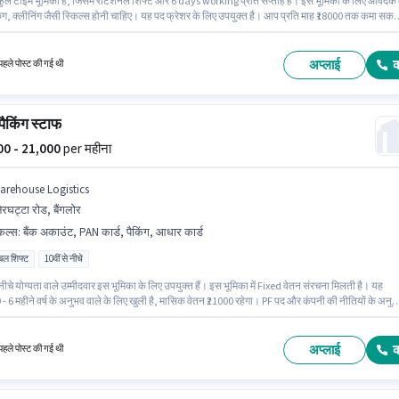
ुल टाइम भूमिका है, जिसमें रोटेशनल शिफ्ट और 6 days working प्रति सप्ताह है। इस भूमिका के लिए आवेदक 
िंग, क्लीनिंग जैसी स्किल्स होनी चाहिए। यह पद फ्रेशर के लिए उपयुक्त है। आप प्रति माह ₹18000 तक कमा सकत
भूमिका में Fixed वेतन संरचना मिलती है। इस नौकरी के लिए 10वीं से नीचे योग्यता वाले उम्मीदवार आवेदन कर सक
भूमिका के साथ अतिरिक्त लाभ जैसे इंश्योरेंस, PF, मेडिकल बेनिफिट्स भी मिलेंगे।
अप्लाई
हले पोस्ट की गई थी
 पैकिंग स्टाफ
000 - 21,000
per महीना
arehouse Logistics
ेरघट्टा रोड, बैंगलोर
किल्स
:
बैंक अकाउंट, PAN कार्ड, पैकिंग, आधार कार्ड
िबल शिफ्ट
10वीं से नीचे
 नीचे योग्यता वाले उम्मीदवार इस भूमिका के लिए उपयुक्त हैं। इस भूमिका में Fixed वेतन संरचना मिलती है। यह
 - 6 महीने वर्ष के अनुभव वाले के लिए खुली है, मासिक वेतन ₹21000 रहेगा। PF पद और कंपनी की नीतियों के अनुस
कते हैं। Warehouse Logistics में लेबर, हेल्पर श्रेणी में पैकिंग स्टाफ के रूप में जुड़ें। इस भूमिका के लिए उम्मीद
ैकिंग होना अनिवार्य है।
अप्लाई
हले पोस्ट की गई थी