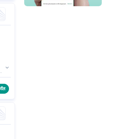
ब,
कॉल