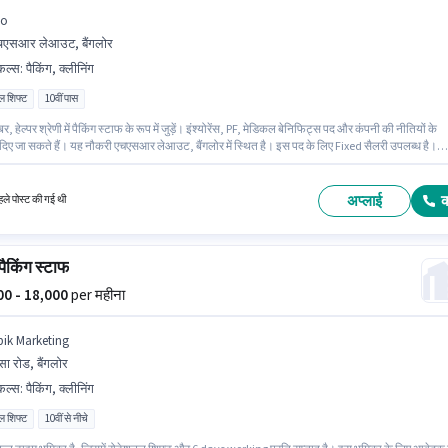
bo
चएसआर लेआउट, बैंगलोर
किल्स
:
पैकिंग, क्लीनिंग
ल शिफ्ट
10वीं पास
ेबर, हेल्पर श्रेणी में पैकिंग स्टाफ के रूप में जुड़ें। इंश्योरेंस, PF, मेडिकल बेनिफिट्स पद और कंपनी की नीतियों के
दिए जा सकते हैं। यह नौकरी एचएसआर लेआउट, बैंगलोर में स्थित है। इस पद के लिए Fixed सैलरी उपलब्ध है।
 के पास कम से कम 10वीं पास डिग्री या सर्टिफिकेट होना चाहिए। इस भूमिका के लिए आवेदक के पास पैकिंग,
 जैसी स्किल्स होनी चाहिए।
अप्लाई
ले पोस्ट की गई थी
 पैकिंग स्टाफ
000 - 18,000
per महीना
pik Marketing
सा रोड, बैंगलोर
किल्स
:
पैकिंग, क्लीनिंग
ल शिफ्ट
10वीं से नीचे