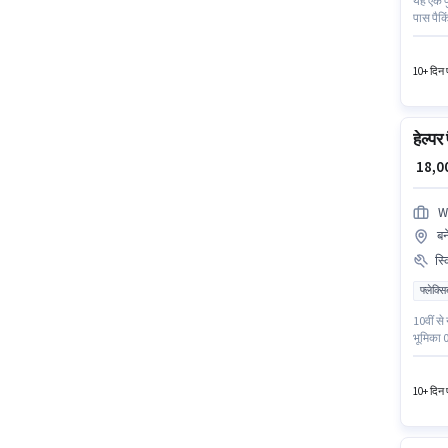
यह एक फ
पास पैक
हैं। इस 
हैं। इस 
10+ दिन प
हेल्पर
₹ 18,
W
बन
स्
फ्लेक्स
10वीं से
भूमिका 0
दिए जा स
के पास प
10+ दिन प