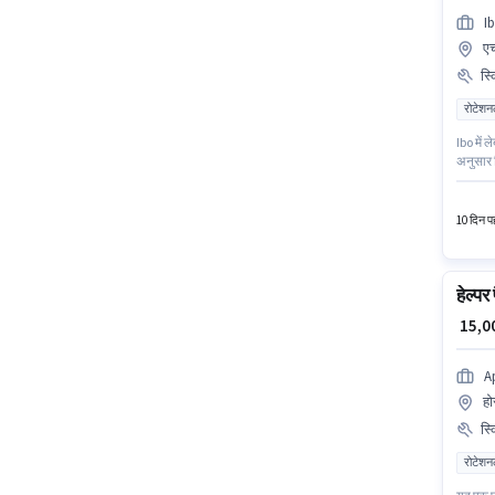
I
ए
स्
रोटेशन
Ibo में ल
अनुसार 
आवेदकों
क्लीनिंग
10 दिन पह
हेल्पर
₹ 15,
A
हो
स्
रोटेशन