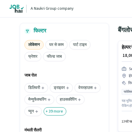
A Naukri Group company
बैंगलो
फिल्टर
लोकेशन
घर से काम
पार्ट टाइम
हेल्पर
₹ 18,
फ्रेशर
फील्ड जाब
S
जाब रोल
इं
स्
डिलिवरी
ड्राइवर
वेयरहाउस
फ्लेक्स
मैन्युफैक्चरिंग
हाउसकीपिंग
यह भूमिक
पैकिंग ह
प्यून
इस पद के
+
39
more
अकॉमोडे
13 घंटे प
मंथली सैलरी