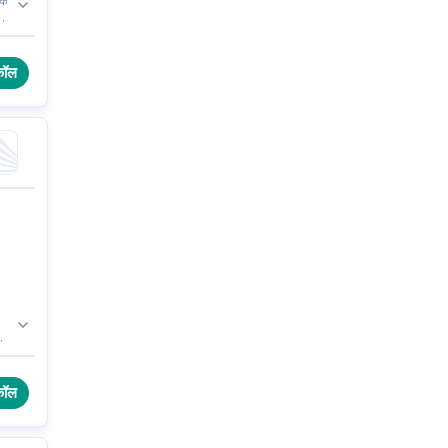
के
े
ते
कॉल
ार
वार
कॉल