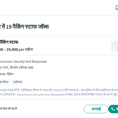
र में 19 पैकिंग स्टाफ जॉब्स
 पैकिंग स्टाफ
000 - 20,000
per महीना
ecurmans Security And Manpower
द्र नगर, बैंगलोर (फील्ड जाब)
किल्स
:
पैकिंग
िबल शिफ्ट
10वीं पास
ा फुल टाइम की है, फ्लेक्सिबल शिफ्ट के साथ और Others प्रति सप्ताह है। इस भूमिका के लिए उम्मीदवार के पा
ोना अनिवार्य है। Securmans Security And Manpower में लेबर, हेल्पर श्रेणी में पैकिंग स्टाफ के रूप में जुड़ें
 लिए Fixed सैलरी उपलब्ध है। यह वैकेंसी इंद्र नगर, बैंगलोर में है। इस भूमिका के साथ अतिरिक्त लाभ जैसे PF,
शन भी मिलेंगे।
अप्लाई
हले पोस्ट की गई थी