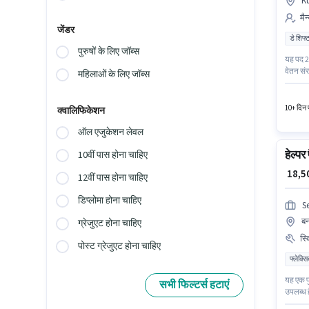
K
मैन
जेंडर
डे शिफ्
पुरुषों के लिए जॉब्स
यह पद 2 
वेतन संर
महिलाओं के लिए जॉब्स
टाइम भू
10वीं से
10+ दिन प
क्वालिफिकेशन
ऑल एजुकेशन लेवल
हेल्पर
10वीं पास होना चाहिए
₹ 18,
12वीं पास होना चाहिए
डिप्लोमा होना चाहिए
S
बन
ग्रेजुएट होना चाहिए
स्
पोस्ट ग्रेजुएट होना चाहिए
फ्लेक्स
यह एक फ
सभी फिल्टर्स हटाएं
उपलब्ध ह
उम्मीदवा