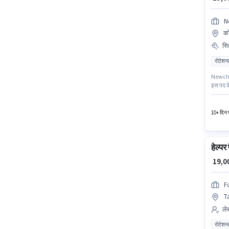
N
को
स्
रोटेशन
Newcheck
इस पद के
पैकिंग ह
है, मास
10+ दिन प
हेल्पर
₹ 19,
F
Ta
लेब
रोटेशन