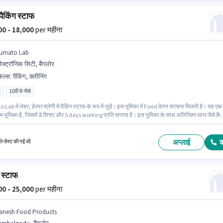
 पैकिंग स्टाफ
000 - 18,000
per महीना
umato Lab
ेक्ट्रॉनिक सिटी, बैंगलोर
किल्स
:
पैकिंग, क्लीनिंग
ट
10वीं से नीचे
ab में लेबर, हेल्पर श्रेणी में पैकिंग स्टाफ के रूप में जुड़ें। इस भूमिका में Fixed वेतन संरचना मिलती है। यह एक
म भूमिका है, जिसमें डे शिफ्ट और 5 days working प्रति सप्ताह है। इस भूमिका के साथ अतिरिक्त लाभ जैसे कै
्योरेंस, मेडिकल बेनिफिट्स भी मिलेंगे। यह पद 0 - 6 महीने वर्ष के अनुभव वाले के लिए उपयुक्त है। आप प्रति माह
क कमा सकते हैं। इस भूमिका के लिए उम्मीदवार के पास पैकिंग, क्लीनिंग होना अनिवार्य है।
अप्लाई
े पोस्ट की गई थी
ग स्टाफ
000 - 25,000
per महीना
anesh Food Products