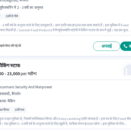
umbalgodu, बैंगलोर
्युफैक्चरिंग में 2 - 3 वर्षो का अनुभव
ट
10वीं से नीचे
- 3 वर्षो वर्ष के अनुभव वाले के लिए उपयुक्त है। आप प्रति माह ₹25000 तक कमा सकते हैं। इस भूमिका में Fixed
चना मिलती है। Ganesh Food Products में मैन्युफैक्चरिंग श्रेणी में पैकिंग स्टाफ के रूप में जुड़ें। यह एक फुल
मिका है, जिसमें डे शिफ्ट और 6 days working प्रति सप्ताह है। यह नौकरी Kumbalgodu, बैंगलोर में स्थित है
 नीचे योग्यता वाले उम्मीदवार इस भूमिका के लिए उपयुक्त हैं।
अप्लाई
हले पोस्ट की गई थी
 पैकिंग स्टाफ
500 - 23,000
per महीना
ecurmans Security And Manpower
ासवादी, बैंगलोर
किल्स
:
पैकिंग
िबल शिफ्ट
10वीं पास
ुल टाइम भूमिका है, जिसमें फ्लेक्सिबल शिफ्ट और 6 days working प्रति सप्ताह है। इस पद के लिए Fixed सैल
ै। यह भूमिका 0 - 6 वर्षो वर्ष के अनुभव वाले के लिए खुली है, मासिक वेतन ₹23000 रहेगा। इस भूमिका के लिए
र के पास पैकिंग होना अनिवार्य है। इस पद के लिए उम्मीदवार के पास 10वीं पास डिग्री/सर्टिफिकेट होना अनिवार्य ह