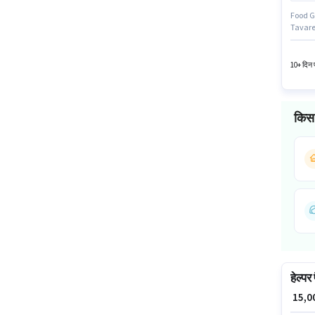
Food Gri
Tavareke
टाइम की 
उपयुक्त
10+ दिन प
किस 
हेल्पर
₹ 15,