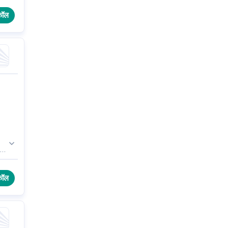
कॉल
है,
र
कॉल