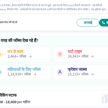
d में लेबर, हेल्पर श्रेणी में पैकिंग स्टाफ के रूप में जुड़ें। इस पद के लिए Fixed सैलरी उपलब्ध है। यह वैकेंसी
re, बैंगलोर में है। आवेदकों के पास कम से कम 10वीं पास डिग्री या सर्टिफिकेट होना चाहिए। यह भूमिका फुल
है, रोटेशनल शिफ्ट के साथ और 6 days working प्रति सप्ताह है। यह पद 0 - 1 वर्षो वर्ष के अनुभव वाले के लिए
 है। आप प्रति माह ₹21000 तक कमा सकते हैं।
अप्लाई
हले पोस्ट की गई थी
तरह की जॉब्स देख रहे हैं?
घर से काम
पार्ट टाइम
2,464
+
जॉब्स
24,943
+
जॉब्स
महिलाओं के लिए जॉब्स
फ्रेशर जाब्स
1,14,930
+
जॉब्स
15,133
+
जॉब्स
 पैकिंग स्टाफ
000 - 18,000
per महीना