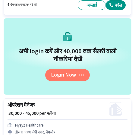
यह नौकरी नवरंगपुरा, अहमदाबाद में स्थित है। इस पद के लिए Fixed सैलरी उपलब्ध है।
अप्लाई
कॉल
4 दिन पहले पोस्ट की गई थी
अभी login करें और ₹40,000 तक सैलरी वाली
नौकरियां देखें
Login Now
ऑपरेशन मैनेजर
₹ 30,000 - 45,000
per महीना
Myeyz Healthcare
तीसरा चरण जेपी नगर, बैंगलोर