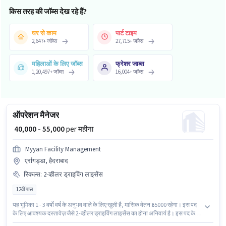
किस तरह की जॉब्स देख रहे हैं?
घर से काम
पार्ट टाइम
2,647
+
जॉब्स
27,715
+
जॉब्स
महिलाओं के लिए जॉब्स
फ्रेशर जाब्स
1,20,497
+
जॉब्स
16,004
+
जॉब्स
ऑपरेशन मैनेजर
₹ 40,000 - 55,000
per महीना
Myyan Facility Management
एर्रागड्डा, हैदराबाद
स्किल्स
:
2-व्हीलर ड्राइविंग लाइसेंस
12वीं पास
यह भूमिका 1 - 3 वर्षो वर्ष के अनुभव वाले के लिए खुली है, मासिक वेतन ₹55000 रहेगा। इस पद
के लिए आवश्यक दस्तावेज़ जैसे 2-व्हीलर ड्राइविंग लाइसेंस का होना अनिवार्य है। इस पद के
लिए उम्मीदवार के पास 12वीं पास डिग्री/सर्टिफिकेट होना अनिवार्य है। इस पद के लिए Fixed