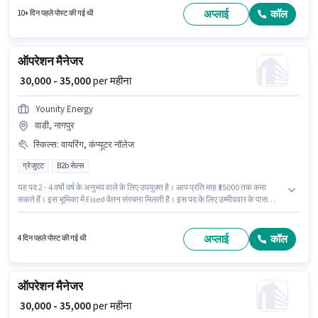
कन्नड़ में दक्षता को वरीयता दी जाएगी।
अप्लाई
कॉल
10+ दिन पहले पोस्ट की गई थी
ऑपरेशन मैनेजर
₹ 30,000 - 35,000
per महीना
Younity Energy
वाडी, नागपुर
स्किल्स
:
वायरिंग, कंप्यूटर नॉलेज
ग्रेजुएट
B2b सेल्स
यह पद 2 - 4 वर्षो वर्ष के अनुभव वाले के लिए उपयुक्त है। आप प्रति माह ₹35000 तक कमा
सकते हैं। इस भूमिका में Fixed वेतन संरचना मिलती है। इस पद के लिए उम्मीदवार के पास
ग्रेजुएट डिग्री/सर्टिफिकेट होना अनिवार्य है। इस भूमिका के साथ अतिरिक्त लाभ जैसे
इंश्योरेंस, PF भी मिलेंगे। यह नौकरी वाडी, नागपुर में स्थित है। इस भूमिका के लिए आवेदक के
पास कंप्यूटर नॉलेज, वायरिंग जैसी स्किल्स होनी चाहिए।
अप्लाई
कॉल
4 दिन पहले पोस्ट की गई थी
ऑपरेशन मैनेजर
₹ 30,000 - 35,000
per महीना