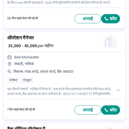
के लिए Fixed सैलरी उपलब्ध है। Be5x में मैन्युफैक्चरिंग श्रेणी में ऑपरेशन मैनेजर के रूप में
जुड़ें। यह पद 3 - 5 वर्षो वर्ष के अनुभव वाले के लिए उपयुक्त है। आप प्रति माह ₹50000 तक
कमा सकते हैं। यह नौकरी पादरा, वडोदरा में स्थित है। आवेदकों के पास कम से कम 12वीं पास
डिग्री या सर्टिफिकेट होना चाहिए।
अप्लाई
कॉल
10+ दिन पहले पोस्ट की गई थी
ऑपरेशन मैनेजर
₹ 35,000 - 45,000
per महीना
Best Kitchenette
पंचवटी, नासिक
स्किल्स
:
PAN कार्ड, आधार कार्ड, बैंक अकाउंट
डे शिफ्ट
ग्रेजुएट
यह नौकरी पंचवटी, नासिक में स्थित है। इस पद के लिए आवश्यक दस्तावेज़ जैसे PAN कार्ड,
आधार कार्ड, बैंक अकाउंट का होना अनिवार्य है। BEST KITCHENETTE में मैन्युफैक्चरिंग
श्रेणी में ऑपरेशन मैनेजर के रूप में जुड़ें। इस पद के लिए Fixed सैलरी उपलब्ध है। यह भूमिका
फुल टाइम की है, डे शिफ्ट के साथ और 6 days working प्रति सप्ताह है। यह पद 3 - 6 वर्षो
वर्ष के अनुभव वाले के लिए उपयुक्त है। आप प्रति माह ₹45000 तक कमा सकते हैं।
अप्लाई
कॉल
7 दिन पहले पोस्ट की गई थी