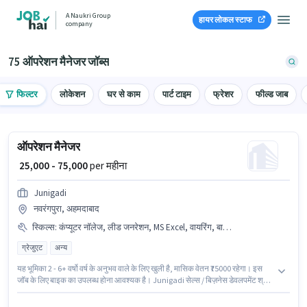
A Naukri Group
हायर लोकल स्टाफ
company
75 ऑपरेशन मैनेजर जॉब्स
फिल्टर
लोकेशन
घर से काम
पार्ट टाइम
फ्रेशर
फील्ड जाब
ऑपरेशन मैनेजर
₹ 25,000 - 75,000
per महीना
Junigadi
नवरंगपुरा, अहमदाबाद
स्किल्स
:
कंप्यूटर नॉलेज, लीड जनरेशन, MS Excel, वायरिंग, बाइक, कोल्ड कॉलिंग
ग्रेजुएट
अन्य
यह भूमिका 2 - 6+ वर्षो वर्ष के अनुभव वाले के लिए खुली है, मासिक वेतन ₹75000 रहेगा। इस
जॉब के लिए बाइक का उपलब्ध होना आवश्यक है। Junigadi सेल्स / बिज़नेस डेवलपमेंट श्रेणी
में ऑपरेशन मैनेजर पद के लिए सक्रिय रूप से हायर कर रहा है। इस भूमिका के लिए उम्मीदवार
के पास कोल्ड कॉलिंग, कंप्यूटर नॉलेज, लीड जनरेशन, MS Excel, वायरिंग होना अनिवार्य है।