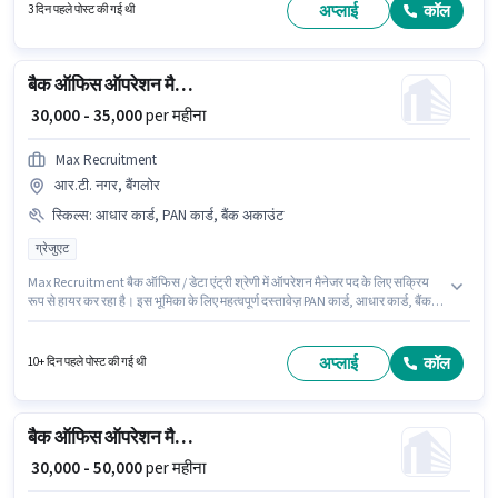
स्थित है। आवेदकों के पास कम से कम ग्रेजुएट डिग्री या सर्टिफिकेट होना चाहिए।
अप्लाई
कॉल
3 दिन पहले पोस्ट की गई थी
बैक ऑफिस ऑपरेशन मैनेजर
₹ 30,000 - 35,000
per महीना
Max Recruitment
आर.टी. नगर, बैंगलोर
स्किल्स
:
आधार कार्ड, PAN कार्ड, बैंक अकाउंट
ग्रेजुएट
Max Recruitment बैक ऑफिस / डेटा एंट्री श्रेणी में ऑपरेशन मैनेजर पद के लिए सक्रिय
रूप से हायर कर रहा है। इस भूमिका के लिए महत्वपूर्ण दस्तावेज़ PAN कार्ड, आधार कार्ड, बैंक
अकाउंट आवश्यक हैं। यह पद 5 - 6+ वर्षो वर्ष के अनुभव वाले के लिए उपयुक्त है। आप प्रति
माह ₹35000 तक कमा सकते हैं। इस पद के लिए Fixed सैलरी उपलब्ध है। यह नौकरी आर.टी.
नगर, बैंगलोर में स्थित है। इस पद के लिए उम्मीदवार के पास ग्रेजुएट डिग्री/सर्टिफिकेट होना
अप्लाई
कॉल
10+ दिन पहले पोस्ट की गई थी
अनिवार्य है।
बैक ऑफिस ऑपरेशन मैनेजर
₹ 30,000 - 50,000
per महीना