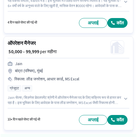
यह वैकेंसी वेमाली, वडोदरा में है। इस भूमिका में Fixed वेतन संरचना मिलती है। यह भूमिका 6 -
6+ वर्षो वर्ष के अनुभव वाले के लिए खुली है, मासिक वेतन ₹30000 रहेगा। आवेदकों के पास कम
से कम पोस्ट ग्रेजुएट डिग्री या सर्टिफिकेट होना चाहिए। Anil And Anil बैक ऑफिस / डेटा
एंट्री श्रेणी में ऑपरेशन मैनेजर पद के लिए सक्रिय रूप से हायर कर रहा है।
अप्लाई
कॉल
4 दिन पहले पोस्ट की गई थी
ऑपरेशन मैनेजर
₹ 50,000 - 99,999
per महीना
Jain
बांद्रा (पश्चिम), मुंबई
स्किल्स
:
लीड जनरेशन, आधार कार्ड, MS Excel
ग्रेजुएट
अन्य
Jain सेल्स / बिज़नेस डेवलपमेंट श्रेणी में ऑपरेशन मैनेजर पद के लिए सक्रिय रूप से हायर कर
रहा है। इस भूमिका के लिए आवेदक के पास लीड जनरेशन, MS Excel जैसी स्किल्स होनी
चाहिए। यह नौकरी बांद्रा (पश्चिम), मुंबई में स्थित है। इस भूमिका के लिए महत्वपूर्ण दस्तावेज़
आधार कार्ड आवश्यक हैं। यह भूमिका फ्रेशर के लिए खुली है, मासिक वेतन ₹99999 रहेगा। इस
पद के लिए Fixed सैलरी उपलब्ध है।
अप्लाई
कॉल
10+ दिन पहले पोस्ट की गई थी