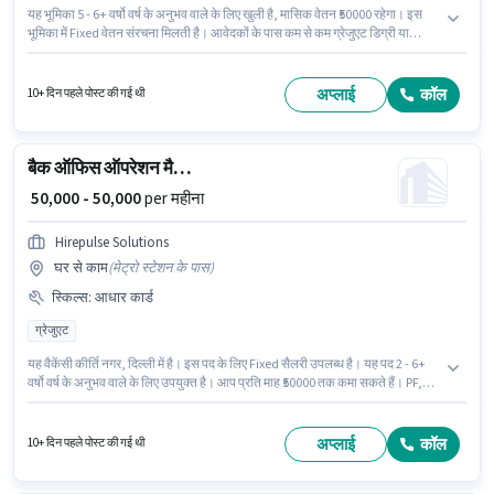
यह भूमिका 5 - 6+ वर्षो वर्ष के अनुभव वाले के लिए खुली है, मासिक वेतन ₹50000 रहेगा। इस
भूमिका में Fixed वेतन संरचना मिलती है। आवेदकों के पास कम से कम ग्रेजुएट डिग्री या
सर्टिफिकेट होना चाहिए। Lifetime Health में बैक ऑफिस / डेटा एंट्री श्रेणी में ऑपरेशन
मैनेजर के रूप में जुड़ें। यह वैकेंसी जुहू, मुंबई में है।
अप्लाई
कॉल
10+ दिन पहले पोस्ट की गई थी
बैक ऑफिस ऑपरेशन मैनेजर
₹ 50,000 - 50,000
per महीना
Hirepulse Solutions
घर से काम
(
मेट्रो स्टेशन के पास
)
स्किल्स
:
आधार कार्ड
ग्रेजुएट
यह वैकेंसी कीर्ति नगर, दिल्ली में है। इस पद के लिए Fixed सैलरी उपलब्ध है। यह पद 2 - 6+
वर्षो वर्ष के अनुभव वाले के लिए उपयुक्त है। आप प्रति माह ₹50000 तक कमा सकते हैं। PF,
मेडिकल बेनिफिट्स पद और कंपनी की नीतियों के अनुसार दिए जा सकते हैं। इस पद के लिए
उम्मीदवार के पास ग्रेजुएट डिग्री/सर्टिफिकेट होना अनिवार्य है। इस पद के लिए आवश्यक
दस्तावेज़ जैसे आधार कार्ड का होना अनिवार्य है।
अप्लाई
कॉल
10+ दिन पहले पोस्ट की गई थी