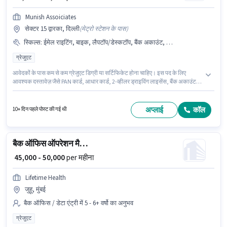
Munish Assoiciates
सेक्टर 15 द्वारका, दिल्ली
(
मेट्रो स्टेशन के पास
)
स्किल्स
:
ईमेल राइटिंग, बाइक, लैपटॉप/डेस्कटॉप, बैंक अकाउंट, MS Excel, PAN कार्ड, 2-व्हीलर ड्राइविंग लाइसेंस, आधार कार्ड
ग्रेजुएट
आवेदकों के पास कम से कम ग्रेजुएट डिग्री या सर्टिफिकेट होना चाहिए। इस पद के लिए
आवश्यक दस्तावेज़ जैसे PAN कार्ड, आधार कार्ड, 2-व्हीलर ड्राइविंग लाइसेंस, बैंक अकाउंट
का होना अनिवार्य है। यह नौकरी सेक्टर 15 द्वारका, दिल्ली में स्थित है। इस पद के लिए Fixed
सैलरी उपलब्ध है। यह भूमिका 3 - 6+ वर्षो वर्ष के अनुभव वाले के लिए खुली है, मासिक वेतन
₹50000 रहेगा। इस भूमिका के लिए उम्मीदवार के पास ईमेल राइटिंग, MS Excel होना अनिवार्य
अप्लाई
कॉल
10+ दिन पहले पोस्ट की गई थी
है।
बैक ऑफिस ऑपरेशन मैनेजर
₹ 45,000 - 50,000
per महीना
Lifetime Health
जुहू, मुंबई
बैक ऑफिस / डेटा एंट्री में 5 - 6+ वर्षो का अनुभव
ग्रेजुएट