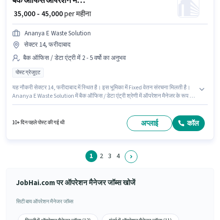
बैक ऑफिस ऑपरेशन मैनेजर
₹ 35,000 - 45,000
per महीना
Ananya E Waste Solution
सेक्टर 14, फरीदाबाद
बैक ऑफिस / डेटा एंट्री में 2 - 5 वर्षो का अनुभव
पोस्ट ग्रेजुएट
यह नौकरी सेक्टर 14, फरीदाबाद में स्थित है। इस भूमिका में Fixed वेतन संरचना मिलती है।
Ananya E Waste Solution में बैक ऑफिस / डेटा एंट्री श्रेणी में ऑपरेशन मैनेजर के रूप में
जुड़ें। यह भूमिका 2 - 5 वर्षो वर्ष के अनुभव वाले के लिए खुली है, मासिक वेतन ₹45000 रहेगा।
इस पद के लिए उम्मीदवार के पास पोस्ट ग्रेजुएट डिग्री/सर्टिफिकेट होना अनिवार्य है।
अप्लाई
कॉल
10+ दिन पहले पोस्ट की गई थी
1
2
3
4
JobHai.com पर ऑपरेशन मैनेजर जॉब्स खोजें
सिटी बाय ऑपरेशन मैनेजर जॉब्स