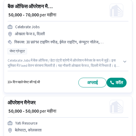
बैक ऑफिस ऑपरेशन मैनेजर
₹ 50,000 - 70,000
per महीना
Celebrate Jobs
ओखला फेज II, दिल्ली
स्किल्स
:
30 WPM टाइपिंग स्पीड, ईमेल राइटिंग, कंप्यूटर नॉलेज, MS Excel, MS Word
पोस्ट ग्रेजुएट
Celebrate Jobs में बैक ऑफिस / डेटा एंट्री श्रेणी में ऑपरेशन मैनेजर के रूप में जुड़ें। इस
भूमिका में Fixed वेतन संरचना मिलती है। यह नौकरी ओखला फेज II, दिल्ली में स्थित है। इस
भूमिका के लिए उम्मीदवार के पास 30 WPM टाइपिंग स्पीड, कंप्यूटर नॉलेज, ईमेल राइटिंग, MS
Excel, MS Word होना अनिवार्य है। यह भूमिका 6 - 6+ वर्षो वर्ष के अनुभव वाले के लिए खुली
है, मासिक वेतन ₹70000 रहेगा। इस पद के लिए उम्मीदवार के पास पोस्ट ग्रेजुएट डिग्री/
अप्लाई
कॉल
10+ दिन पहले पोस्ट की गई थी
सर्टिफिकेट होना अनिवार्य है।
ऑपरेशन मैनेजर
₹ 50,000 - 50,000
per महीना
Yati Resource
बेलेघाटा, कोलकाता