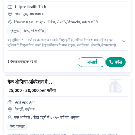
Helpee Health Tech
नवरंगपुरा, अहमदाबाद
स्किल्स
:
बाइक, कंप्यूटर नॉलेज, लैपटॉप/डेस्कटॉप, कोल्ड कॉलिंग, स्मार्टफोन, लीड जनरेशन, वायरिंग, MS Excel
ग्रेजुएट
हेल्थ/टर्म इंश्योरेंस
यह भूमिका 2 - 5 वर्षो वर्ष के अनुभव वाले के लिए खुली है, मासिक वेतन ₹35000 रहेगा। इस
भूमिका के लिए आवेदन करने हेतु उम्मीदवार के पास बाइक, स्मार्टफोन, लैपटॉप/डेस्कटॉप होना
चाहिए। Helpee Health Tech में सेल्स / बिज़नेस डेवलपमेंट श्रेणी में ऑपरेशन मैनेजर के रूप
में जुड़ें। इस भूमिका के लिए उम्मीदवार के पास कोल्ड कॉलिंग, कंप्यूटर नॉलेज, लीड जनरेशन,
MS Excel, वायरिंग होना अनिवार्य है। यह नौकरी नवरंगपुरा, अहमदाबाद में स्थित है। PF पद
अप्लाई
कॉल
5 दिन पहले पोस्ट की गई थी
और कंपनी की नीतियों के अनुसार दिए जा सकते हैं।
बैक ऑफिस ऑपरेशन मैनेजर
₹ 25,000 - 30,000
per महीना
Anil And Anil
वेमाली, वडोदरा
बैक ऑफिस / डेटा एंट्री में 6 - 6+ वर्षो का अनुभव
पोस्ट ग्रेजुएट