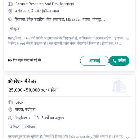
Econut Research And Development
वसंत नगर, बैंगलोर (फील्ड जाब)
स्किल्स
:
ईमेल राइटिंग, बैंक अकाउंट, MS Excel, बाइक, कंप्यूटर नॉलेज, PAN कार्ड, 2-व्हीलर ड्राइविंग लाइसेंस, डाटा एंट्री, MS Word, इंटरनेट कनेक्शन, लैपटॉप/डेस्कटॉप, आधार कार्ड
ग्रेजुएट
यह भूमिका 3 - 6+ वर्षो वर्ष के अनुभव वाले के लिए खुली है, मासिक वेतन ₹50000 रहेगा। इस पद
के लिए Fixed सैलरी उपलब्ध है। यह नौकरी वसंत नगर, बैंगलोर में स्थित है। इंश्योरेंस, PF पद
और कंपनी की नीतियों के अनुसार दिए जा सकते हैं। Econut Research And
Development में बैक ऑफिस / डेटा एंट्री श्रेणी में ऑपरेशन मैनेजर के रूप में जुड़ें। इस पद
के लिए आवश्यक दस्तावेज़ जैसे PAN कार्ड, आधार कार्ड, 2-व्हीलर ड्राइविंग लाइसेंस, बैंक
अप्लाई
कॉल
10+ दिन पहले पोस्ट की गई थी
अकाउंट का होना अनिवार्य है।
ऑपरेशन मैनेजर
₹ 25,000 - 50,000
per महीना
Be5x
पादरा, वडोदरा
मैन्युफैक्चरिंग में 3 - 5 वर्षो का अनुभव
डे शिफ्ट
12वीं पास
यह एक फुल टाइम भूमिका है, जिसमें डे शिफ्ट और 6 days working प्रति सप्ताह है। इस पद