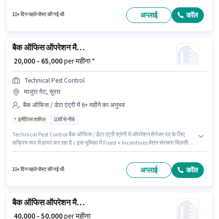
सैलरी उपलब्ध है। यह वैकेंसी एर्रागड्डा, हैदराबाद में है। Myyan Facility Management
में हाउसकीपिंग श्रेणी में ऑपरेशन मैनेजर के रूप में जुड़ें।
अप्लाई
कॉल
10+ दिन पहले पोस्ट की गई थी
बैक ऑफिस ऑपरेशन मैनेजर
₹ 20,000 - 65,000
per महीना *
Technical Pest Control
माजुरा गेट, सूरत
बैक ऑफिस / डेटा एंट्री में 6+ महीने का अनुभव
इंसेंटिव्स शामिल
10वीं से नीचे
Technical Pest Control बैक ऑफिस / डेटा एंट्री श्रेणी में ऑपरेशन मैनेजर पद के लिए
सक्रिय रूप से हायर कर रहा है। इस भूमिका में Fixed + Incentives वेतन संरचना मिलती
है। यह नौकरी माजुरा गेट, सूरत में स्थित है। 10वीं से नीचे योग्यता वाले उम्मीदवार इस भूमिका
के लिए उपयुक्त हैं। यह भूमिका 6+ महीने वर्ष के अनुभव वाले के लिए खुली है, मासिक वेतन
₹65000 रहेगा।
अप्लाई
कॉल
10+ दिन पहले पोस्ट की गई थी
बैक ऑफिस ऑपरेशन मैनेजर
₹ 40,000 - 50,000
per महीना