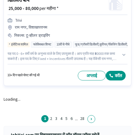
डिलिवरी बॉय
₹ 25,000 - 80,000
per महीना *
Trivi
राम नगर, विशाखापत्तनम
स्किल्स
:
टू-व्हीलर ड्राइविंग
इंसेंटिव्स शामिल
फ्लेक्सिबल शिफ्ट
10वीं से नीचे
फूड/ग्रॉसरी डिलीवरी,कूरियर/पैकेजिंग डिलीवरी,ई-कॉमर
यह पद 0 - 6+ वर्षो वर्ष के अनुभव वाले के लिए उपयुक्त है। आप प्रति माह ₹80000 तक कमा
सकते हैं। इस पद के लिए Fixed + Incentives सैलरी उपलब्ध है। यह वैकेंसी राम नगर,
विशाखापत्तनम में है। इस भूमिका के साथ अतिरिक्त लाभ जैसे इंश्योरेंस, मेडिकल बेनिफिट्स भी
मिलेंगे। Trivi डिलिवरी श्रेणी में डिलिवरी बॉय पद के लिए सक्रिय रूप से हायर कर रहा है। इस
भूमिका के लिए उम्मीदवार के पास टू-व्हीलर ड्राइविंग होना अनिवार्य है।
अप्लाई
कॉल
10+ दिन पहले पोस्ट की गई थी
Loading...
1
2
3
4
5
6
28
...