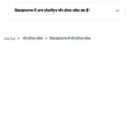
विशाखापत्तनम में अन्य लोकप्रिय नॉन वॉयस जॉब्स क्या हैं?
>
>
Job Hai
नॉन वॉयस जॉब्स
विशाखापत्तनम में नॉन वॉयस जॉब्स