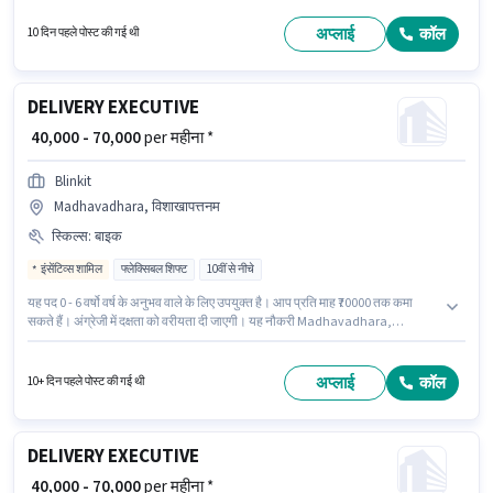
भूमिका 0 - 6+ वर्षो वर्ष के अनुभव वाले के लिए खुली है, मासिक वेतन ₹65000 रहेगा। इस भूमिका
के लिए महत्वपूर्ण दस्तावेज़ PAN कार्ड, आधार कार्ड, बैंक अकाउंट आवश्यक हैं।
अप्लाई
कॉल
10 दिन पहले पोस्ट की गई थी
DELIVERY EXECUTIVE
₹ 40,000 - 70,000
per महीना *
Blinkit
Madhavadhara, विशाखापत्तनम
स्किल्स
:
बाइक
इंसेंटिव्स शामिल
फ्लेक्सिबल शिफ्ट
10वीं से नीचे
यह पद 0 - 6 वर्षो वर्ष के अनुभव वाले के लिए उपयुक्त है। आप प्रति माह ₹70000 तक कमा
सकते हैं। अंग्रेजी में दक्षता को वरीयता दी जाएगी। यह नौकरी Madhavadhara,
विशाखापत्तनम में स्थित है। इस जॉब के लिए बाइक का उपलब्ध होना आवश्यक है। Blinkit
डिलिवरी श्रेणी में DELIVERY EXECUTIVE पद के लिए सक्रिय रूप से हायर कर रहा है। इस
पद के लिए Fixed + Incentives सैलरी उपलब्ध है।
अप्लाई
कॉल
10+ दिन पहले पोस्ट की गई थी
DELIVERY EXECUTIVE
₹ 40,000 - 70,000
per महीना *