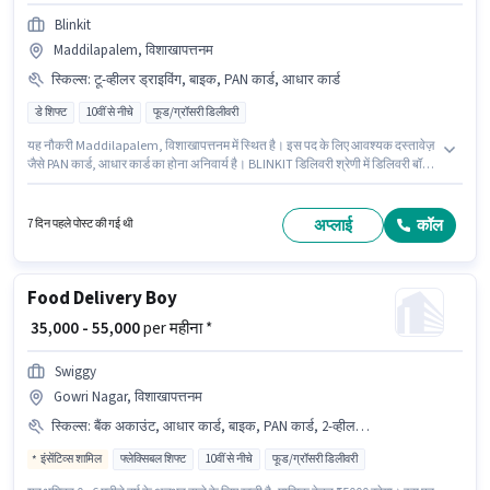
Blinkit
Maddilapalem, विशाखापत्तनम
स्किल्स
:
टू-व्हीलर ड्राइविंग, बाइक, PAN कार्ड, आधार कार्ड
डे शिफ्ट
10वीं से नीचे
फूड/ग्रॉसरी डिलीवरी
यह नौकरी Maddilapalem, विशाखापत्तनम में स्थित है। इस पद के लिए आवश्यक दस्तावेज़
जैसे PAN कार्ड, आधार कार्ड का होना अनिवार्य है। BLINKIT डिलिवरी श्रेणी में डिलिवरी बॉय
पद के लिए सक्रिय रूप से हायर कर रहा है। इस भूमिका के लिए आवेदक के पास टू-व्हीलर
ड्राइविंग जैसी स्किल्स होनी चाहिए। यह पद फ्रेशर के लिए उपयुक्त है। आप प्रति माह ₹60000
तक कमा सकते हैं। इस जॉब के लिए बाइक का उपलब्ध होना आवश्यक है।
अप्लाई
कॉल
7 दिन पहले पोस्ट की गई थी
Food Delivery Boy
₹ 35,000 - 55,000
per महीना *
Swiggy
Gowri Nagar, विशाखापत्तनम
स्किल्स
:
बैंक अकाउंट, आधार कार्ड, बाइक, PAN कार्ड, 2-व्हीलर ड्राइविंग लाइसेंस, टू-व्हीलर ड्राइविंग, स्मार्टफोन
इंसेंटिव्स शामिल
फ्लेक्सिबल शिफ्ट
10वीं से नीचे
फूड/ग्रॉसरी डिलीवरी