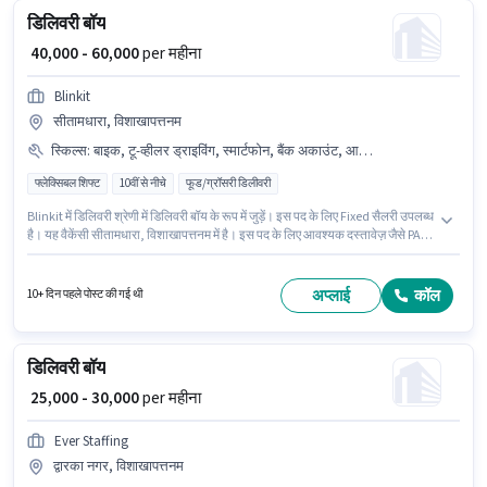
डिलिवरी बॉय
₹ 40,000 - 60,000
per महीना
Blinkit
सीतामधारा, विशाखापत्तनम
स्किल्स
:
बाइक, टू-व्हीलर ड्राइविंग, स्मार्टफोन, बैंक अकाउंट, आरसी, आधार कार्ड, PAN कार्ड
फ्लेक्सिबल शिफ्ट
10वीं से नीचे
फूड/ग्रॉसरी डिलीवरी
Blinkit में डिलिवरी श्रेणी में डिलिवरी बॉय के रूप में जुड़ें। इस पद के लिए Fixed सैलरी उपलब्ध
है। यह वैकेंसी सीतामधारा, विशाखापत्तनम में है। इस पद के लिए आवश्यक दस्तावेज़ जैसे PAN
कार्ड, आरसी, आधार कार्ड, बैंक अकाउंट का होना अनिवार्य है। यह पद 0 - 3 वर्षो वर्ष के
अनुभव वाले के लिए उपयुक्त है। आप प्रति माह ₹60000 तक कमा सकते हैं। इस जॉब के लिए
बाइक, स्मार्टफोन का उपलब्ध होना आवश्यक है।
अप्लाई
कॉल
10+ दिन पहले पोस्ट की गई थी
डिलिवरी बॉय
₹ 25,000 - 30,000
per महीना
Ever Staffing
द्वारका नगर, विशाखापत्तनम