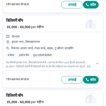
ड्राइविंग, नेविगेशन स्किल्स होना अनिवार्य है।
अप्लाई
कॉल
5 दिन पहले पोस्ट की गई थी
डिलिवरी बॉय
₹ 35,000 - 60,000
per महीना
Blinkit
द्वारका नगर, विशाखापत्तनम
स्किल्स
:
आधार कार्ड, PAN कार्ड, बाइक, टू-व्हीलर ड्राइविंग
डे शिफ्ट
10वीं से नीचे
फूड/ग्रॉसरी डिलीवरी
यह वैकेंसी द्वारका नगर, विशाखापत्तनम में है। इस पद के लिए Fixed सैलरी उपलब्ध है।
BLINKIT डिलिवरी श्रेणी में डिलिवरी बॉय पद के लिए सक्रिय रूप से हायर कर रहा है। इस
भूमिका के लिए आवेदन करने हेतु उम्मीदवार के पास बाइक होना चाहिए। यह भूमिका फ्रेशर के
लिए खुली है, मासिक वेतन ₹60000 रहेगा। इस भूमिका के लिए महत्वपूर्ण दस्तावेज़ PAN कार्ड,
आधार कार्ड आवश्यक हैं।
अप्लाई
कॉल
7 दिन पहले पोस्ट की गई थी
डिलिवरी बॉय
₹ 35,000 - 60,000
per महीना