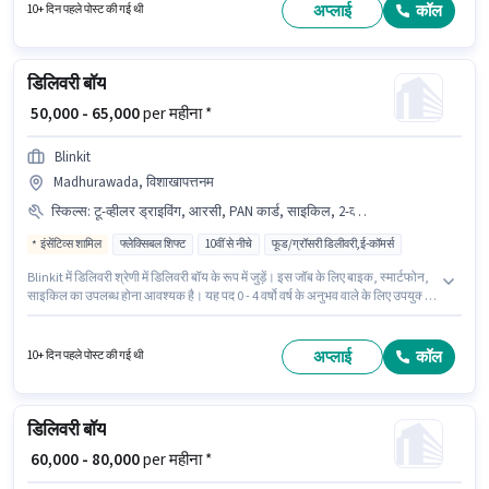
रहेगा। इस भूमिका के लिए महत्वपूर्ण दस्तावेज़ PAN कार्ड, आधार कार्ड, बैंक अकाउंट आवश्यक
अप्लाई
कॉल
10+ दिन पहले पोस्ट की गई थी
हैं।
डिलिवरी बॉय
₹ 50,000 - 65,000
per महीना *
Blinkit
Madhurawada, विशाखापत्तनम
स्किल्स
:
टू-व्हीलर ड्राइविंग, आरसी, PAN कार्ड, साइकिल, 2-व्हीलर ड्राइविंग लाइसेंस, बाइक, स्मार्टफोन, आधार कार्ड, बैंक अकाउंट
इंसेंटिव्स शामिल
फ्लेक्सिबल शिफ्ट
10वीं से नीचे
फूड/ग्रॉसरी डिलीवरी,ई-कॉमर्स
Blinkit में डिलिवरी श्रेणी में डिलिवरी बॉय के रूप में जुड़ें। इस जॉब के लिए बाइक, स्मार्टफोन,
साइकिल का उपलब्ध होना आवश्यक है। यह पद 0 - 4 वर्षो वर्ष के अनुभव वाले के लिए उपयुक्त
है। आप प्रति माह ₹65000 तक कमा सकते हैं। इस भूमिका के लिए महत्वपूर्ण दस्तावेज़ PAN
कार्ड, आरसी, आधार कार्ड, 2-व्हीलर ड्राइविंग लाइसेंस, बैंक अकाउंट आवश्यक हैं। यह
भूमिका फुल टाइम / पार्ट टाइम की है, फ्लेक्सिबल शिफ्ट के साथ और 6 days working प्रति
अप्लाई
कॉल
10+ दिन पहले पोस्ट की गई थी
सप्ताह है। इस भूमिका के लिए उम्मीदवार के पास टू-व्हीलर ड्राइविंग होना अनिवार्य है।
डिलिवरी बॉय
₹ 60,000 - 80,000
per महीना *