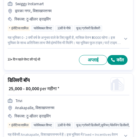
Swiggy Instamart
द्वारका नगर, विशाखापत्तनम
स्किल्स
:
टू-व्हीलर ड्राइविंग
इंसेंटिव्स शामिल
फ्लेक्सिबल शिफ्ट
10वीं से नीचे
फूड/ग्रॉसरी डिलीवरी
यह भूमिका 0 - 2 वर्षो वर्ष के अनुभव वाले के लिए खुली है, मासिक वेतन ₹80000 रहेगा। इस
भूमिका के साथ अतिरिक्त लाभ जैसे इंश्योरेंस भी मिलेंगे। यह भूमिका फुल टाइम / पार्ट टाइम की
है, फ्लेक्सिबल शिफ्ट के साथ और 6 days working प्रति सप्ताह है। इस पद के लिए Fixed
+ Incentives सैलरी उपलब्ध है। यह नौकरी द्वारका नगर, विशाखापत्तनम में स्थित है। इस
भूमिका के लिए उम्मीदवार के पास टू-व्हीलर ड्राइविंग होना अनिवार्य है।
अप्लाई
कॉल
10+ दिन पहले पोस्ट की गई थी
डिलिवरी बॉय
₹ 25,000 - 80,000
per महीना *
Trivi
Anakapalle, विशाखापत्तनम
स्किल्स
:
टू-व्हीलर ड्राइविंग
इंसेंटिव्स शामिल
फ्लेक्सिबल शिफ्ट
10वीं से नीचे
फूड/ग्रॉसरी डिलीवरी,कूरियर/पैकेजिंग डिलीवरी,ई-कॉमर
यह वैकेंसी Anakapalle, विशाखापत्तनम में है। इस भूमिका में Fixed + Incentives वेतन