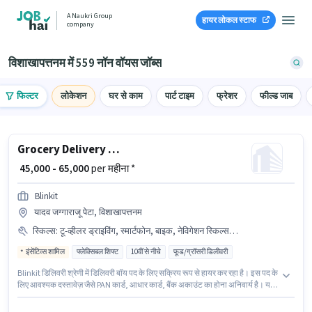
A Naukri Group
हायर लोकल स्टाफ
company
विशाखापत्तनम में 559 नॉन वॉयस जॉब्स
फिल्टर
लोकेशन
घर से काम
पार्ट टाइम
फ्रेशर
फील्ड जाब
Grocery Delivery Boy
₹ 45,000 - 65,000
per महीना *
Blinkit
यादव जग्गाराजू पेटा, विशाखापत्तनम
स्किल्स
:
टू-व्हीलर ड्राइविंग, स्मार्टफोन, बाइक, नेविगेशन स्किल्स, आधार कार्ड, बैंक अकाउंट, एरिया नॉलेज, PAN कार्ड
इंसेंटिव्स शामिल
फ्लेक्सिबल शिफ्ट
10वीं से नीचे
फूड/ग्रॉसरी डिलीवरी
Blinkit डिलिवरी श्रेणी में डिलिवरी बॉय पद के लिए सक्रिय रूप से हायर कर रहा है। इस पद के
लिए आवश्यक दस्तावेज़ जैसे PAN कार्ड, आधार कार्ड, बैंक अकाउंट का होना अनिवार्य है। यह
वैकेंसी यादव जग्गाराजू पेटा, विशाखापत्तनम में है। इस भूमिका के लिए आवेदक के पास एरिया
नॉलेज, टू-व्हीलर ड्राइविंग, नेविगेशन स्किल्स जैसी स्किल्स होनी चाहिए। यह पद 0 - 6+ वर्षो