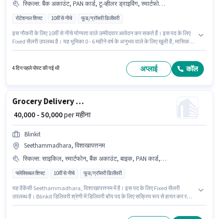
स्किल्स
:
बैंक अकाउंट, PAN कार्ड, टू-व्हीलर ड्राइविंग, स्मार्टफोन, बाइक, आधार कार्ड, साइकिल
रोटेशनल शिफ्ट
10वीं से नीचे
फूड/ग्रॉसरी डिलीवरी
इस नौकरी के लिए 10वीं से नीचे योग्यता वाले उम्मीदवार आवेदन कर सकते हैं। इस पद के लिए
Fixed सैलरी उपलब्ध है। यह भूमिका 0 - 6 महीने वर्ष के अनुभव वाले के लिए खुली है, मासिक
वेतन ₹30000 रहेगा। इस भूमिका के साथ अतिरिक्त लाभ जैसे मेडिकल बेनिफिट्स भी मिलेंगे।
Ever Staffing में डिलिवरी श्रेणी में डिलिवरी बॉय के रूप में जुड़ें। इस भूमिका के लिए आवेदक
के पास टू-व्हीलर ड्राइविंग जैसी स्किल्स होनी चाहिए।
अप्लाई
कॉल
4 दिन पहले पोस्ट की गई थी
Grocery Delivery Boy
₹ 40,000 - 50,000
per महीना
Blinkit
Seethammadhara, विशाखापत्तनम
स्किल्स
:
साइकिल, स्मार्टफोन, बैंक अकाउंट, बाइक, PAN कार्ड, आधार कार्ड
फ्लेक्सिबल शिफ्ट
10वीं से नीचे
फूड/ग्रॉसरी डिलीवरी
यह वैकेंसी Seethammadhara, विशाखापत्तनम में है। इस पद के लिए Fixed सैलरी
उपलब्ध है। Blinkit डिलिवरी श्रेणी में डिलिवरी बॉय पद के लिए सक्रिय रूप से हायर कर रहा
है। इस भूमिका के लिए आवेदन करने हेतु उम्मीदवार के पास बाइक, स्मार्टफोन, साइकिल होना
चाहिए। यह भूमिका 0 - 6 महीने वर्ष के अनुभव वाले के लिए खुली है, मासिक वेतन ₹50000