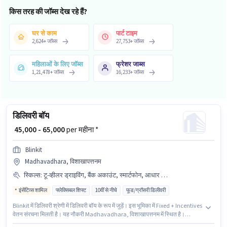
किस तरह की जॉब्स देख रहे हैं?
घर से काम
पार्ट टाइम
2,624
+
जॉब्स
27,753
+
जॉब्स
महिलाओं के लिए जॉब्स
फ्रेशर जाब्स
1,21,478
+
जॉब्स
16,233
+
जॉब्स
डिलिवरी बॉय
₹ 45,000 - 65,000
per महीना *
Blinkit
Madhavadhara, विशाखापत्तनम
स्किल्स
:
टू-व्हीलर ड्राइविंग, बैंक अकाउंट, स्मार्टफोन, आधार कार्ड, बाइक, PAN कार्ड, नेविगेशन स्किल्स, एरिया नॉलेज
इंसेंटिव्स शामिल
फ्लेक्सिबल शिफ्ट
10वीं से नीचे
फूड/ग्रॉसरी डिलीवरी
Blinkit में डिलिवरी श्रेणी में डिलिवरी बॉय के रूप में जुड़ें। इस भूमिका में Fixed + Incentives
वेतन संरचना मिलती है। यह नौकरी Madhavadhara, विशाखापत्तनम में स्थित है।
इंश्योरेंस, मेडिकल बेनिफिट्स पद और कंपनी की नीतियों के अनुसार दिए जा सकते हैं। यह