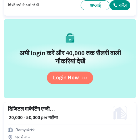
वर्ष के अनुभव वाले के लिए उपयुक्त है। आप प्रति माह ₹65000 तक कमा सकते हैं। इस जॉब के
अप्लाई
कॉल
16 घंटे पहले पोस्ट की गई थी
लिए बाइक, स्मार्टफोन का उपलब्ध होना आवश्यक है।
अभी login करें और ₹40,000 तक सैलरी वाली
नौकरियां देखें
Login Now
डिजिटल मार्केटिंग एग्जीक्यूटिव
₹ 20,000 - 50,000
per महीना
Ramyakrish
घर से काम