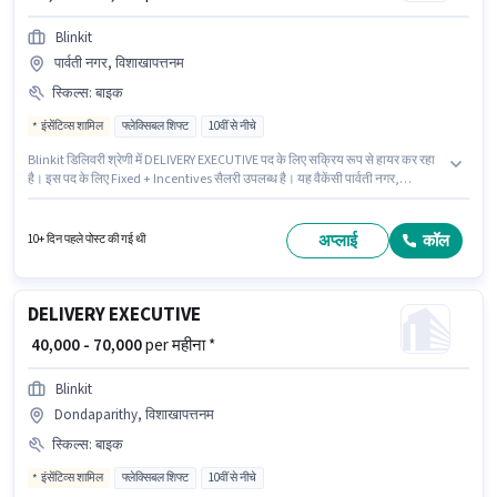
Blinkit
पार्वती नगर, विशाखापत्तनम
स्किल्स
:
बाइक
इंसेंटिव्स शामिल
फ्लेक्सिबल शिफ्ट
10वीं से नीचे
Blinkit डिलिवरी श्रेणी में DELIVERY EXECUTIVE पद के लिए सक्रिय रूप से हायर कर रहा
है। इस पद के लिए Fixed + Incentives सैलरी उपलब्ध है। यह वैकेंसी पार्वती नगर,
विशाखापत्तनम में है। अंग्रेजी में दक्षता को वरीयता दी जाएगी। यह भूमिका फुल टाइम की है,
फ्लेक्सिबल शिफ्ट के साथ और 6 days working प्रति सप्ताह है। इस जॉब के लिए बाइक का
उपलब्ध होना आवश्यक है।
अप्लाई
कॉल
10+ दिन पहले पोस्ट की गई थी
DELIVERY EXECUTIVE
₹ 40,000 - 70,000
per महीना *
Blinkit
Dondaparithy, विशाखापत्तनम
स्किल्स
:
बाइक
इंसेंटिव्स शामिल
फ्लेक्सिबल शिफ्ट
10वीं से नीचे