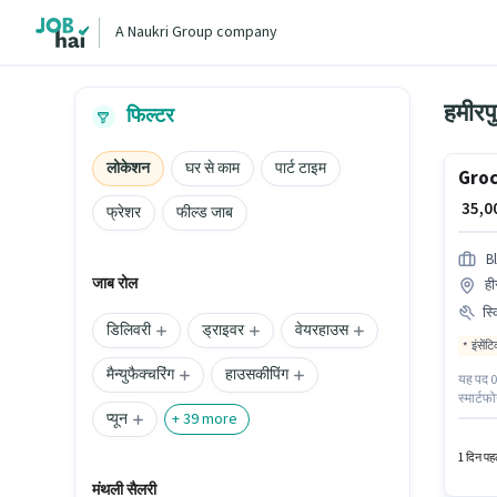
A Naukri Group company
हमीरपु
फिल्टर
लोकेशन
घर से काम
पार्ट टाइम
Groc
₹ 35,
फ्रेशर
फील्ड जाब
Bl
जाब रोल
ही
स्
डिलिवरी
ड्राइवर
वेयरहाउस
इंसेंट
मैन्युफैक्चरिंग
हाउसकीपिंग
यह पद 0 
स्मार्टफ
प्यून
आवश्यक द
+
39
more
हीरानगर,
1 दिन पहल
मंथली सैलरी