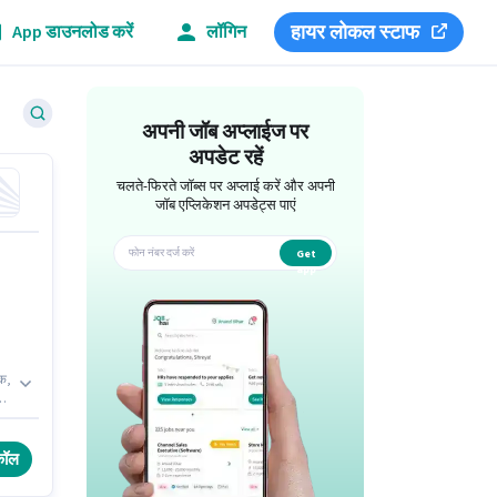
हायर लोकल स्टाफ
App डाउनलोड करें
लॉगिन
अपनी जॉब अप्लाईज पर
अपडेट रहें
चलते-फिरते जॉब्स पर अप्लाई करें और अपनी
जॉब एप्लिकेशन अपडेट्स पाएं
Get
app
इक,
लिए
करी
कॉल