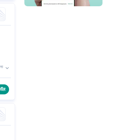
ोना
कॉल