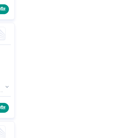
कॉल
ं।
कॉल