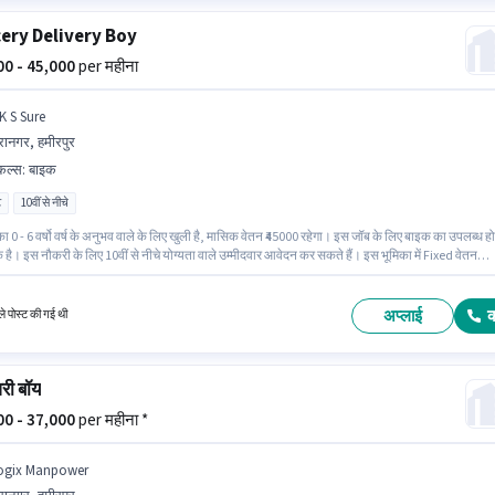
ery Delivery Boy
000 - 45,000
per महीना
K S Sure
रानगर, हमीरपुर
किल्स
:
बाइक
ट
10वीं से नीचे
ा 0 - 6 वर्षो वर्ष के अनुभव वाले के लिए खुली है, मासिक वेतन ₹45000 रहेगा। इस जॉब के लिए बाइक का उपलब्ध ह
ै। इस नौकरी के लिए 10वीं से नीचे योग्यता वाले उम्मीदवार आवेदन कर सकते हैं। इस भूमिका में Fixed वेतन
िलती है। यह वैकेंसी हीरानगर, हमीरपुर में है। अंग्रेजी में दक्षता को वरीयता दी जाएगी।
अप्लाई
े पोस्ट की गई थी
री बॉय
000 - 37,000
per महीना *
ogix Manpower