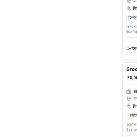
अध
स्
डिप्लोम
Strive Bu
मिलती है
होनी चाह
करने हेत
10+ दिन प
Groc
₹ 30,
Bl
ही
स्
इंसेंट
10वीं से
है। Blin
कार्ड, ब