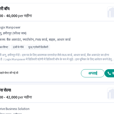
री बॉय
000 - 40,000
per महीना
ogix Manpower
ु, हमीरपुर (फील्ड जाब)
किल्स
:
बैंक अकाउंट, स्मार्टफोन, PAN कार्ड, बाइक, आधार कार्ड
िबल शिफ्ट
10वीं से नीचे
फूड/ग्रॉसरी डिलीवरी
सी अनु, हमीरपुर में है। इस पद के लिए आवश्यक दस्तावेज़ जैसे PAN कार्ड, आधार कार्ड, बैंक अकाउंट का होना
 है। Logix Manpower में डिलिवरी श्रेणी में डिलिवरी बॉय के रूप में जुड़ें। इस भूमिका के लिए आवेदन करने हेतु
र के पास बाइक, स्मार्टफोन होना चाहिए। यह भूमिका 0 - 6 महीने वर्ष के अनुभव वाले के लिए खुली है, मासिक वेतन
रहेगा। इस पद के लिए Fixed सैलरी उपलब्ध है।
अप्लाई
हले पोस्ट की गई थी
ेंस सेल्स
000 - 42,000
per महीना
trive Business Solution