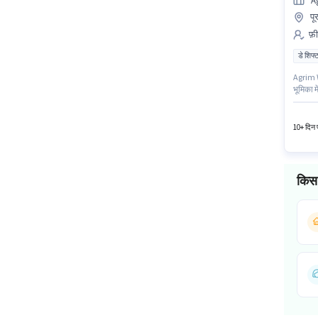
A
पू
फ़ी
डे शिफ्
Agrim W
भूमिका म
है। 10वी
है, मास
10+ दिन प
किस 