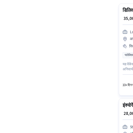
डिलिव
₹ 35,
L
अन
स्
फ्लेक्स
यह वैकें
अनिवार्य
उम्मीदवा
₹40000 
10+ दिन प
इंश्योर
₹ 28,
S