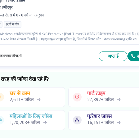
grim Wholesale
रा हमीरपुर
ल्ड सेल्स में 0 - 6 वर्षो का अनुभव
ट
10वीं से नीचे
holesale फ़ील्ड सेल्स श्रेणी में KYC Executive (Part-Time) पद के लिए सक्रिय रूप से हायर कर रहा है। 
ें Fixed वेतन संरचना मिलती है। यह एक फुल टाइम भूमिका है, जिसमें डे शिफ्ट और 6 days working प्रति सप्त
ं से नीचे योग्यता वाले उम्मीदवार इस भूमिका के लिए उपयुक्त हैं। यह भूमिका 0 - 6 वर्षो वर्ष के अनुभव वाले के लिए ख
िक वेतन ₹60000 रहेगा।
अप्लाई
हले पोस्ट की गई थी
तरह की जॉब्स देख रहे हैं?
घर से काम
पार्ट टाइम
2,611
+
जॉब्स
27,392
+
जॉब्स
महिलाओं के लिए जॉब्स
फ्रेशर जाब्स
1,20,203
+
जॉब्स
16,151
+
जॉब्स