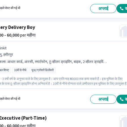
ें फ्लेक्सिबल शिफ्ट और 6 days working प्रति सप्ताह है। इस भूमिका के लिए उम्मीदवार के पास टू-व्हीलर
ग होना अनिवार्य है।
अप्लाई
हले पोस्ट की गई थी
ery Delivery Boy
000 - 60,000
per महीना
inkit
ु, हमीरपुर
किल्स
:
आधार कार्ड, आरसी, स्मार्टफोन, टू-व्हीलर ड्राइविंग, बाइक, 2-व्हीलर ड्राइविंग लाइसेंस, साइकिल, PAN कार्ड, बैंक अकाउंट
िबल शिफ्ट
10वीं से नीचे
फूड/ग्रॉसरी डिलीवरी
- 3 वर्षो वर्ष के अनुभव वाले के लिए उपयुक्त है। आप प्रति माह ₹60000 तक कमा सकते हैं। इस भूमिका के लिए
र के पास टू-व्हीलर ड्राइविंग होना अनिवार्य है। 10वीं से नीचे योग्यता वाले उम्मीदवार इस भूमिका के लिए उपयुक्त है
े लिए बाइक, स्मार्टफोन, साइकिल का उपलब्ध होना आवश्यक है। Blinkit में डिलिवरी श्रेणी में डिलिवरी बॉय के
जुड़ें। इस भूमिका में Fixed वेतन संरचना मिलती है।
अप्लाई
हले पोस्ट की गई थी
Executive (Part-Time)
000 - 60,000
per महीना