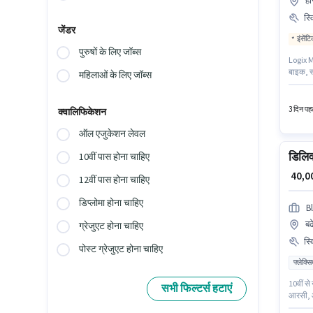
ही
स्
जेंडर
इंसेंट
पुरुषों के लिए जॉब्स
Logix Ma
बाइक, स्
महिलाओं के लिए जॉब्स
सकते हैं
आवश्यक द
3 दिन पहल
क्वालिफिकेशन
ऑल एजुकेशन लेवल
डिलिव
10वीं पास होना चाहिए
₹ 40,
12वीं पास होना चाहिए
डिप्लोमा होना चाहिए
Bl
बढ
ग्रेजुएट होना चाहिए
स्
पोस्ट ग्रेजुएट होना चाहिए
फ्लेक्स
10वीं से
सभी फिल्टर्स हटाएं
आरसी, आध
तक कमा 