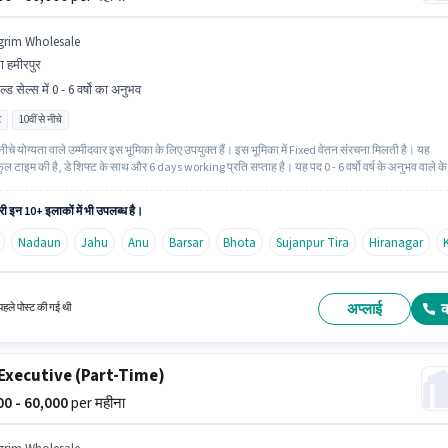
grim Wholesale
रा हमीरपुर
ल्ड सेल्स में 0 - 6 वर्षो का अनुभव
ट
10वीं से नीचे
 नीचे योग्यता वाले उम्मीदवार इस भूमिका के लिए उपयुक्त हैं। इस भूमिका में Fixed वेतन संरचना मिलती है। यह
ुल टाइम की है, डे शिफ्ट के साथ और 6 days working प्रति सप्ताह है। यह पद 0 - 6 वर्षो वर्ष के अनुभव वाले के
ुक्त है। आप प्रति माह ₹60000 तक कमा सकते हैं। Agrim Wholesale में फ़ील्ड सेल्स श्रेणी में KYC Executiv
me) के रूप में जुड़ें।
ी इन 10+ इलाकों में भी उपलब्ध है।
Nadaun
Jahu
Anu
Barsar
Bhota
Sujanpur Tira
Hiranagar
अप्लाई
हले पोस्ट की गई थी
Executive (Part-Time)
000 - 60,000
per महीना