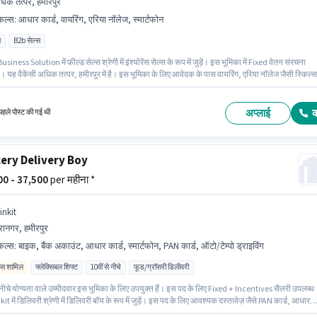
िक तत्पर, हमीरपुर
किल्स
:
आधार कार्ड, वायरिंग, एरिया नॉलेज, स्मार्टफोन
ा
B2b सेल्स
siness Solution में फ़ील्ड सेल्स श्रेणी में इंश्योरेंस सेल्स के रूप में जुड़ें। इस भूमिका में Fixed वेतन संरचना
। यह वैकेंसी अधिक तत्पर, हमीरपुर में है। इस भूमिका के लिए आवेदक के पास वायरिंग, एरिया नॉलेज जैसी स्किल्स
िए। इस पद के लिए उम्मीदवार के पास डिप्लोमा डिग्री/सर्टिफिकेट होना अनिवार्य है। इस भूमिका के लिए आवेदन
ु उम्मीदवार के पास स्मार्टफोन होना चाहिए।
अप्लाई
हले पोस्ट की गई थी
ery Delivery Boy
000 - 37,500
per महीना *
inkit
रानगर, हमीरपुर
किल्स
:
बाइक, बैंक अकाउंट, आधार कार्ड, स्मार्टफोन, PAN कार्ड, ऑटो/टेम्पो ड्राइविंग
िव्स शामिल
फ्लेक्सिबल शिफ्ट
10वीं से नीचे
फूड/ग्रॉसरी डिलीवरी
 नीचे योग्यता वाले उम्मीदवार इस भूमिका के लिए उपयुक्त हैं। इस पद के लिए Fixed + Incentives सैलरी उपलब्ध
kit में डिलिवरी श्रेणी में डिलिवरी बॉय के रूप में जुड़ें। इस पद के लिए आवश्यक दस्तावेज़ जैसे PAN कार्ड, आधार
ैंक अकाउंट का होना अनिवार्य है। यह पद फ्रेशर के लिए उपयुक्त है। आप प्रति माह ₹37500 तक कमा सकते हैं।