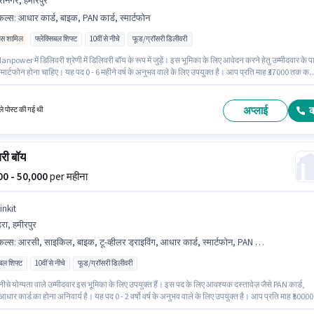
रानगर, हमीरपुर
किल्स
:
आधार कार्ड, बाइक, PAN कार्ड, स्मार्टफोन
िव्स शामिल
फ्लेक्सिबल शिफ्ट
10वीं से नीचे
फूड/ग्रॉसरी डिलीवरी
npower में डिलिवरी श्रेणी में डिलिवरी बॉय के रूप में जुड़ें। इस भूमिका के लिए आवेदन करने हेतु उम्मीदवार के 
मार्टफोन होना चाहिए। यह पद 0 - 6 महीने वर्ष के अनुभव वाले के लिए उपयुक्त है। आप प्रति माह ₹37000 तक कम
। मील पद और कंपनी की नीतियों के अनुसार दिए जा सकते हैं। यह वैकेंसी हीरानगर, हमीरपुर में है। इस पद के लिए
स्तावेज़ जैसे PAN कार्ड, आधार कार्ड का होना अनिवार्य है।
अप्लाई
े पोस्ट की गई थी
री बॉय
000 - 50,000
per महीना
inkit
ेरा, हमीरपुर
किल्स
:
आरसी, साइकिल, बाइक, टू-व्हीलर ड्राइविंग, आधार कार्ड, स्मार्टफोन, PAN कार्ड
िबल शिफ्ट
10वीं से नीचे
फूड/ग्रॉसरी डिलीवरी
 नीचे योग्यता वाले उम्मीदवार इस भूमिका के लिए उपयुक्त हैं। इस पद के लिए आवश्यक दस्तावेज़ जैसे PAN कार्ड,
ार कार्ड का होना अनिवार्य है। यह पद 0 - 2 वर्षो वर्ष के अनुभव वाले के लिए उपयुक्त है। आप प्रति माह ₹50000
सकते हैं। इस जॉब के लिए बाइक, स्मार्टफोन, साइकिल का उपलब्ध होना आवश्यक है। यह एक फुल टाइम भूमिक