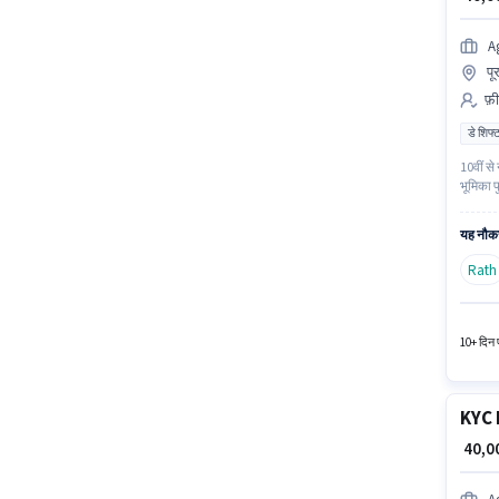
A
पू
फ़ी
डे शिफ्
10वीं से
भूमिका फ
लिए उपय
(Part-Ti
यह नौकर
Rath
10+ दिन प
KYC 
₹ 40,