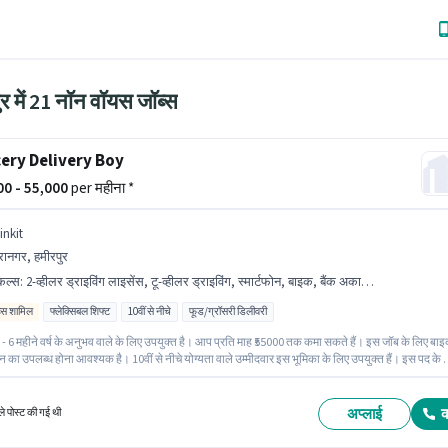
र में 21 नॉन वॉयस जॉब्स
ery Delivery Boy
000 - 55,000
per महीना *
inkit
रानगर, हमीरपुर
किल्स
:
2-व्हीलर ड्राइविंग लाइसेंस, टू-व्हीलर ड्राइविंग, स्मार्टफोन, बाइक, बैंक अकाउंट, आधार कार्ड, PAN कार्ड
िव्स शामिल
फ्लेक्सिबल शिफ्ट
10वीं से नीचे
फूड/ग्रॉसरी डिलीवरी
- 6 महीने वर्ष के अनुभव वाले के लिए उपयुक्त है। आप प्रति माह ₹55000 तक कमा सकते हैं। इस जॉब के लिए बा
ोन का उपलब्ध होना आवश्यक है। 10वीं से नीचे योग्यता वाले उम्मीदवार इस भूमिका के लिए उपयुक्त हैं। इस पद के 
स्तावेज़ जैसे PAN कार्ड, आधार कार्ड, 2-व्हीलर ड्राइविंग लाइसेंस, बैंक अकाउंट का होना अनिवार्य है। यह नौ
 हमीरपुर में स्थित है। इस भूमिका में Fixed + Incentives वेतन संरचना मिलती है।
अप्लाई
े पोस्ट की गई थी