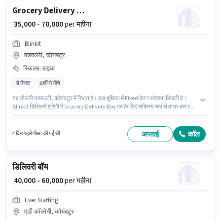
Grocery Delivery Boy
₹ 35,000 - 70,000
per महीना
Blinkit
वडवल्ली, कोयंबटूर
स्किल्स
:
बाइक
डे शिफ्ट
10वीं से नीचे
यह नौकरी वडवल्ली, कोयंबटूर में स्थित है। इस भूमिका में Fixed वेतन संरचना मिलती है।
Blinkit डिलिवरी श्रेणी में Grocery Delivery Boy पद के लिए सक्रिय रूप से हायर कर रहा
है। अंग्रेजी में दक्षता को वरीयता दी जाएगी। यह एक फुल टाइम / पार्ट टाइम भूमिका है, जिसमें डे
शिफ्ट और 6 days working प्रति सप्ताह है। इस जॉब के लिए बाइक का उपलब्ध होना
आवश्यक है।
अप्लाई
कॉल
4 दिन पहले पोस्ट की गई थी
डिलिवरी बॉय
₹ 40,000 - 60,000
per महीना
Ever Staffing
एडी कॉलोनी, कोयंबटूर