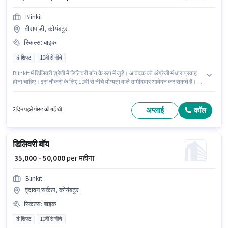
Blinkit
वीरापांडी, कोयंबटूर
स्किल्स
:
बाइक
डे शिफ्ट
10वीं से नीचे
Blinkit में डिलिवरी श्रेणी में डिलिवरी बॉय के रूप में जुड़ें। आवेदक को अंग्रेजी में धाराप्रवाह
होना चाहिए। इस नौकरी के लिए 10वीं से नीचे योग्यता वाले उम्मीदवार आवेदन कर सकते हैं।
इस भूमिका के लिए आवेदन करने हेतु उम्मीदवार के पास बाइक होना चाहिए। यह एक फुल टाइम
/ पार्ट टाइम भूमिका है, जिसमें डे शिफ्ट और 6 days working प्रति सप्ताह है। इस पद के लिए
Fixed सैलरी उपलब्ध है।
अप्लाई
कॉल
2 दिन पहले पोस्ट की गई थी
डिलिवरी बॉय
₹ 35,000 - 50,000
per महीना
Blinkit
वृंदावन सर्कल, कोयंबटूर
स्किल्स
:
बाइक
डे शिफ्ट
10वीं से नीचे