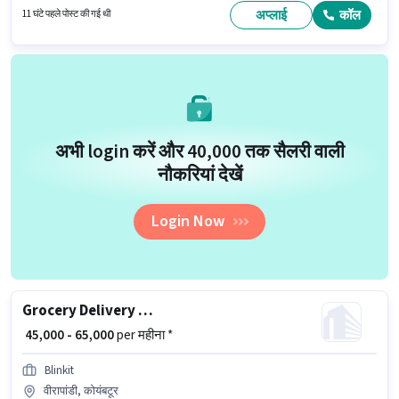
वेतन ₹65000 रहेगा। इस भूमिका के लिए उम्मीदवार के पास एरिया नॉलेज, टू-व्हीलर ड्राइविंग,
अप्लाई
कॉल
11 घंटे पहले पोस्ट की गई थी
नेविगेशन स्किल्स होना अनिवार्य है।
अभी login करें और ₹40,000 तक सैलरी वाली
नौकरियां देखें
Login Now
Grocery Delivery Boy
₹ 45,000 - 65,000
per महीना *
Blinkit
वीरापांडी, कोयंबटूर