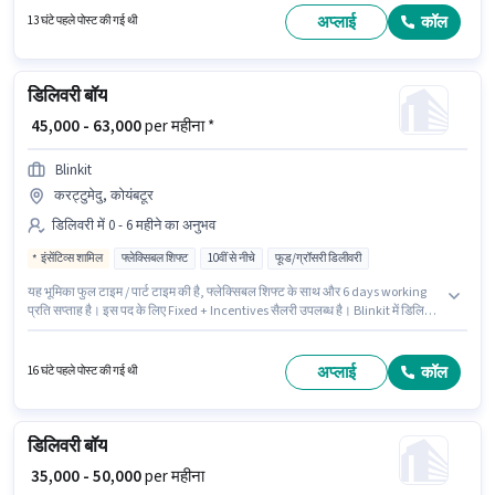
हैं। यह वैकेंसी वृंदावन सर्कल, कोयंबटूर में है। इस भूमिका के साथ अतिरिक्त लाभ जैसे
अप्लाई
कॉल
13 घंटे पहले पोस्ट की गई थी
इंश्योरेंस, मेडिकल बेनिफिट्स भी मिलेंगे।
डिलिवरी बॉय
₹ 45,000 - 63,000
per महीना *
Blinkit
करट्टुमेदु, कोयंबटूर
डिलिवरी में 0 - 6 महीने का अनुभव
इंसेंटिव्स शामिल
फ्लेक्सिबल शिफ्ट
10वीं से नीचे
फूड/ग्रॉसरी डिलीवरी
यह भूमिका फुल टाइम / पार्ट टाइम की है, फ्लेक्सिबल शिफ्ट के साथ और 6 days working
प्रति सप्ताह है। इस पद के लिए Fixed + Incentives सैलरी उपलब्ध है। Blinkit में डिलिवरी
श्रेणी में डिलिवरी बॉय के रूप में जुड़ें। यह नौकरी करट्टुमेदु, कोयंबटूर में स्थित है। यह भूमिका
0 - 6 महीने वर्ष के अनुभव वाले के लिए खुली है, मासिक वेतन ₹63000 रहेगा। इस नौकरी के लिए
10वीं से नीचे योग्यता वाले उम्मीदवार आवेदन कर सकते हैं।
अप्लाई
कॉल
16 घंटे पहले पोस्ट की गई थी
डिलिवरी बॉय
₹ 35,000 - 50,000
per महीना