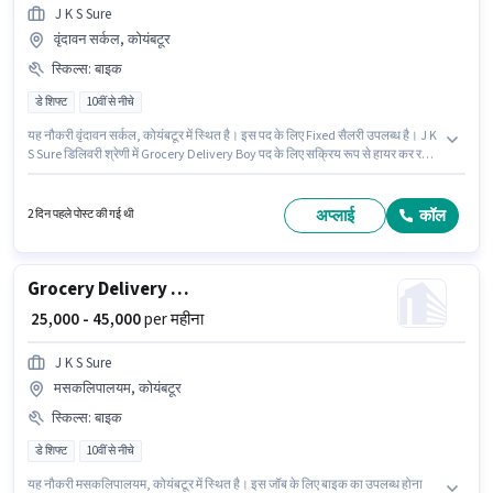
J K S Sure
वृंदावन सर्कल, कोयंबटूर
स्किल्स
:
बाइक
डे शिफ्ट
10वीं से नीचे
यह नौकरी वृंदावन सर्कल, कोयंबटूर में स्थित है। इस पद के लिए Fixed सैलरी उपलब्ध है। J K
S Sure डिलिवरी श्रेणी में Grocery Delivery Boy पद के लिए सक्रिय रूप से हायर कर रहा
है। इस जॉब के लिए बाइक का उपलब्ध होना आवश्यक है। यह भूमिका फुल टाइम / पार्ट टाइम
की है, डे शिफ्ट के साथ और 6 days working प्रति सप्ताह है। आवेदक को अंग्रेजी में
धाराप्रवाह होना चाहिए।
अप्लाई
कॉल
2 दिन पहले पोस्ट की गई थी
Grocery Delivery Boy
₹ 25,000 - 45,000
per महीना
J K S Sure
मसकलिपालयम, कोयंबटूर
स्किल्स
:
बाइक
डे शिफ्ट
10वीं से नीचे
यह नौकरी मसकलिपालयम, कोयंबटूर में स्थित है। इस जॉब के लिए बाइक का उपलब्ध होना