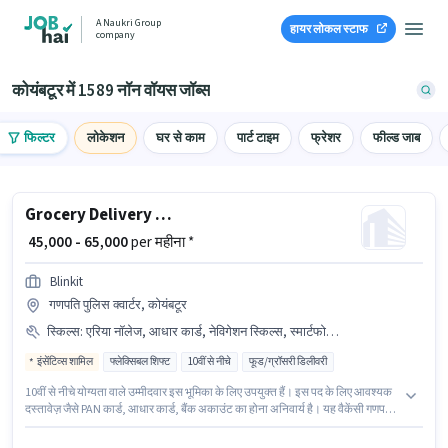
A Naukri Group
हायर लोकल स्टाफ
company
कोयंबटूर में 1589 नॉन वॉयस जॉब्स
फिल्टर
लोकेशन
घर से काम
पार्ट टाइम
फ्रेशर
फील्ड जाब
Grocery Delivery Boy
₹ 45,000 - 65,000
per महीना *
Blinkit
गणपति पुलिस क्वार्टर, कोयंबटूर
स्किल्स
:
एरिया नॉलेज, आधार कार्ड, नेविगेशन स्किल्स, स्मार्टफोन, बैंक अकाउंट, PAN कार्ड, टू-व्हीलर ड्राइविंग, बाइक
इंसेंटिव्स शामिल
फ्लेक्सिबल शिफ्ट
10वीं से नीचे
फूड/ग्रॉसरी डिलीवरी
10वीं से नीचे योग्यता वाले उम्मीदवार इस भूमिका के लिए उपयुक्त हैं। इस पद के लिए आवश्यक
दस्तावेज़ जैसे PAN कार्ड, आधार कार्ड, बैंक अकाउंट का होना अनिवार्य है। यह वैकेंसी गणपति
पुलिस क्वार्टर, कोयंबटूर में है। इस भूमिका के लिए आवेदन करने हेतु उम्मीदवार के पास बाइक,
स्मार्टफोन होना चाहिए। यह भूमिका 0 - 6+ वर्षो वर्ष के अनुभव वाले के लिए खुली है, मासिक