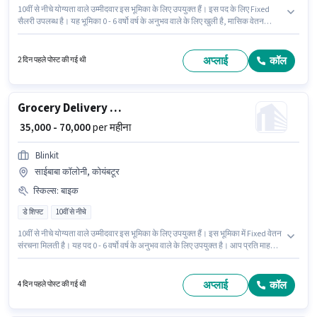
10वीं से नीचे योग्यता वाले उम्मीदवार इस भूमिका के लिए उपयुक्त हैं। इस पद के लिए Fixed
सैलरी उपलब्ध है। यह भूमिका 0 - 6 वर्षो वर्ष के अनुभव वाले के लिए खुली है, मासिक वेतन
₹50000 रहेगा। इस जॉब के लिए बाइक का उपलब्ध होना आवश्यक है। यह नौकरी वृंदावन
सर्कल, कोयंबटूर में स्थित है। अंग्रेजी में दक्षता को वरीयता दी जाएगी।
अप्लाई
कॉल
2 दिन पहले पोस्ट की गई थी
Grocery Delivery Boy
₹ 35,000 - 70,000
per महीना
Blinkit
साईबाबा कॉलोनी, कोयंबटूर
स्किल्स
:
बाइक
डे शिफ्ट
10वीं से नीचे
10वीं से नीचे योग्यता वाले उम्मीदवार इस भूमिका के लिए उपयुक्त हैं। इस भूमिका में Fixed वेतन
संरचना मिलती है। यह पद 0 - 6 वर्षो वर्ष के अनुभव वाले के लिए उपयुक्त है। आप प्रति माह
₹70000 तक कमा सकते हैं। इस जॉब के लिए बाइक का उपलब्ध होना आवश्यक है। यह भूमिका
फुल टाइम / पार्ट टाइम की है, डे शिफ्ट के साथ और 6 days working प्रति सप्ताह है।
आवेदक को अंग्रेजी में धाराप्रवाह होना चाहिए।
अप्लाई
कॉल
4 दिन पहले पोस्ट की गई थी