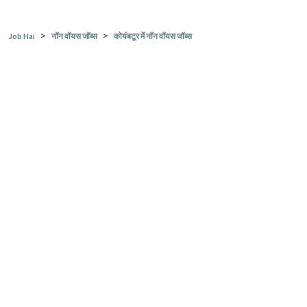
>
>
Job Hai
नॉन वॉयस जॉब्स
कोयंबटूर में नॉन वॉयस जॉब्स