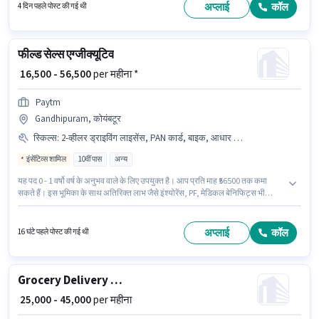
माह ₹60000 तक कमा सकते हैं। इंश्योरेंस पद और कंपनी की नीतियों के अनुसार दिए जा सकते
अप्लाई
कॉल
4 दिन पहले पोस्ट की गई थी
हैं।
फील्ड सेल्स एग्जीक्यूटिव
₹ 16,500 - 56,500
per महीना *
Paytm
Gandhipuram, कोयंबटूर
स्किल्स
:
2-व्हीलर ड्राइविंग लाइसेंस, PAN कार्ड, बाइक, आधार कार्ड, बैंक अकाउंट, स्मार्टफोन, लीड जनरेशन
इंसेंटिव्स शामिल
10वीं पास
अन्य
यह पद 0 - 1 वर्षो वर्ष के अनुभव वाले के लिए उपयुक्त है। आप प्रति माह ₹56500 तक कमा
सकते हैं। इस भूमिका के साथ अतिरिक्त लाभ जैसे इंश्योरेंस, PF, मेडिकल बेनिफिट्स भी
मिलेंगे। आवेदकों के पास कम से कम 10वीं पास डिग्री या सर्टिफिकेट होना चाहिए। इस भूमिका
में Fixed + Incentives वेतन संरचना मिलती है। यह वैकेंसी Gandhipuram, कोयंबटूर में
है। इस जॉब के लिए बाइक, स्मार्टफोन का उपलब्ध होना आवश्यक है।
अप्लाई
कॉल
16 घंटे पहले पोस्ट की गई थी
Grocery Delivery Boy
₹ 25,000 - 45,000
per महीना