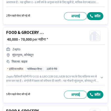
आवश्यक है। यह भूमिका 0 - 6 वर्षो वर्ष के अनुभव वाले के लिए खुली है, मासिक वेतन ₹45000
रहेगा। इस भूमिका में Fixed वेतन संरचना मिलती है। यह भूमिका फुल टाइम / पार्ट टाइम की है,
डे शिफ्ट के साथ और 6 days working प्रति सप्ताह है। आवेदक को अंग्रेजी में धाराप्रवाह
होना चाहिए।
अप्लाई
कॉल
2 दिन पहले पोस्ट की गई थी
FOOD & GROCERY DELIVERY BOY
₹ 40,000 - 70,000
per महीना *
Zepto
सुंदरपुरम, कोयंबटूर
स्किल्स
:
बाइक
इंसेंटिव्स शामिल
फ्लेक्सिबल शिफ्ट
10वीं से नीचे
Zepto डिलिवरी श्रेणी में FOOD & GROCERY DELIVERY BOY पद के लिए सक्रिय रूप से
हायर कर रहा है। अंग्रेजी में दक्षता को वरीयता दी जाएगी। यह नौकरी सुंदरपुरम, कोयंबटूर में
स्थित है। इस पद के लिए Fixed + Incentives सैलरी उपलब्ध है। 10वीं से नीचे योग्यता वाले
उम्मीदवार इस भूमिका के लिए उपयुक्त हैं। इस जॉब के लिए बाइक का उपलब्ध होना आवश्यक
है।
अप्लाई
कॉल
5 दिन पहले पोस्ट की गई थी