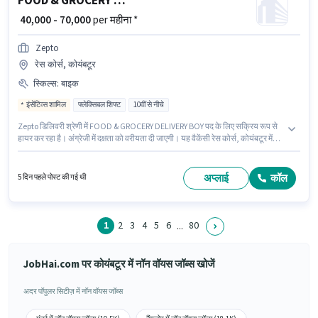
FOOD & GROCERY DELIVERY BOY
₹ 40,000 - 70,000
per महीना *
Zepto
रेस कोर्स, कोयंबटूर
स्किल्स
:
बाइक
इंसेंटिव्स शामिल
फ्लेक्सिबल शिफ्ट
10वीं से नीचे
Zepto डिलिवरी श्रेणी में FOOD & GROCERY DELIVERY BOY पद के लिए सक्रिय रूप से
हायर कर रहा है। अंग्रेजी में दक्षता को वरीयता दी जाएगी। यह वैकेंसी रेस कोर्स, कोयंबटूर में
है। इस भूमिका में Fixed + Incentives वेतन संरचना मिलती है। इस नौकरी के लिए 10वीं से
नीचे योग्यता वाले उम्मीदवार आवेदन कर सकते हैं। इस जॉब के लिए बाइक का उपलब्ध होना
आवश्यक है।
अप्लाई
कॉल
5 दिन पहले पोस्ट की गई थी
1
2
3
4
5
6
80
...
JobHai.com पर कोयंबटूर में नॉन वॉयस जॉब्स खोजें
अदर पॉपुलर सिटीज़ में नॉन वॉयस जॉब्स