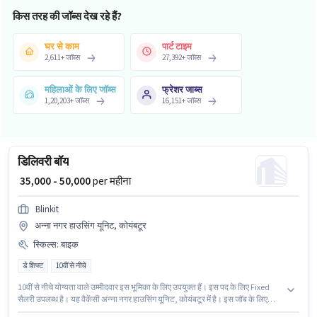
किस तरह की जॉब्स देख रहे हैं?
घर से काम
पार्ट टाइम
2,611
+
जॉब्स
27,392
+
जॉब्स
महिलाओं के लिए जॉब्स
फ्रेशर जाब्स
1,20,203
+
जॉब्स
16,151
+
जॉब्स
डिलिवरी बॉय
₹ 35,000 - 50,000
per महीना
Blinkit
अन्ना नगर हाउसिंग यूनिट, कोयंबटूर
स्किल्स
:
बाइक
डे शिफ्ट
10वीं से नीचे
10वीं से नीचे योग्यता वाले उम्मीदवार इस भूमिका के लिए उपयुक्त हैं। इस पद के लिए Fixed
सैलरी उपलब्ध है। यह वैकेंसी अन्ना नगर हाउसिंग यूनिट, कोयंबटूर में है। इस जॉब के लिए
बाइक का उपलब्ध होना आवश्यक है। यह भूमिका 0 - 6 वर्षो वर्ष के अनुभव वाले के लिए खुली है,