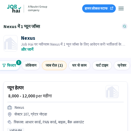
A Naukri Group
हायर लोकल स्टाफ
company
Nexus में 1 प्यून जॉब्स
Nexus
Job Hai पर नवीनतम Nexus में 1 प्यून जॉब्स के लिए आवेदन करें! भर्तीकर्ता के
पास आपके क्षेत्र में तत्काल रिक्तियां हैं।
और जानें
1
फिल्टर
लोकेशन
जाब रोल (1)
घर से काम
पार्ट टाइम
फ्रेशर
प्यून हेल्पर
₹ 8,000 - 12,000
per महीना
Nexus
सेक्टर 107, ग्रेटर नोएडा
स्किल्स
:
आधार कार्ड, PAN कार्ड, बाइक, बैंक अकाउंट
10वीं से नीचे