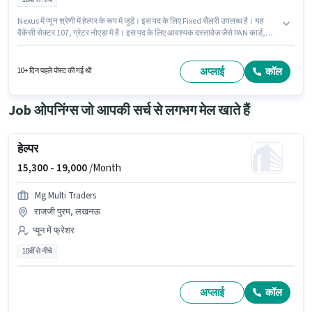
Nexus में प्यून श्रेणी में हेल्पर के रूप में जुड़ें। इस पद के लिए Fixed सैलरी उपलब्ध है। यह
वैकेंसी सेक्टर 107, ग्रेटर नोएडा में है। इस पद के लिए आवश्यक दस्तावेज़ जैसे PAN कार्ड,
आधार कार्ड, बैंक अकाउंट का होना अनिवार्य है। 10वीं से नीचे योग्यता वाले उम्मीदवार इस
भूमिका के लिए उपयुक्त हैं। इस भूमिका के लिए आवेदन करने हेतु उम्मीदवार के पास बाइक होना
चाहिए।
अप्लाई
कॉल
10+ दिन पहले पोस्ट की गई थी
Job ओपनिंग्स जो आपकी सर्च से लगभग मेल खाते हैं
हेल्पर
15,300 -
19,000
/Month
Mg Multi Traders
राजजी पुरम, लखनऊ
प्यून में फ्रेशर
10वीं से नीचे
अप्लाई
कॉल