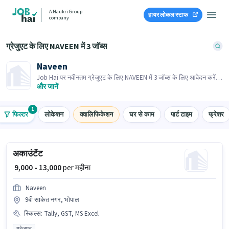
A Naukri Group
हायर लोकल स्टाफ
company
ग्रेजुएट के लिए NAVEEN में 3 जॉब्स
Naveen
Job Hai पर नवीनतम ग्रेजुएट के लिए NAVEEN में 3 जॉब्स के लिए आवेदन करें!
भर्तीकर्ता के पास आपके क्षेत्र में तत्काल रिक्तियां हैं।
और जानें
1
फिल्टर
लोकेशन
क्वालिफिकेशन
घर से काम
पार्ट टाइम
फ्रेशर
अकाउंटेंट
₹ 9,000 - 13,000
per महीना
Naveen
9बी साकेत नगर, भोपाल
स्किल्स
:
Tally, GST, MS Excel
ग्रेजुएट