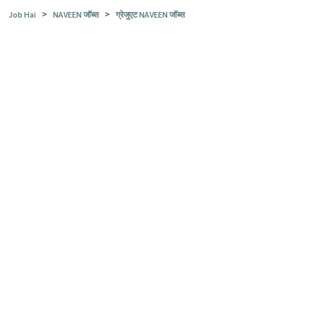
>
>
Job Hai
NAVEEN जॉब्स
ग्रेजुएट NAVEEN जॉब्स