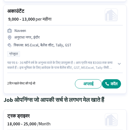
अकाउंटेंट
₹ 9,000 - 13,000
per महीना
Naveen
अनुराधा नगर, इंदौर
स्किल्स
:
MS Excel, बैलेंस शीट, Tally, GST
ग्रेजुएट
यह पद 6 - 36 महीने वर्ष के अनुभव वाले के लिए उपयुक्त है। आप प्रति माह ₹13000 तक कमा
सकते हैं। इस भूमिका के लिए आवेदक के पास बैलेंस शीट, GST, MS Excel, Tally जैसी
स्किल्स होनी चाहिए। Naveen अकाउंटेंट श्रेणी में अकाउंटेंट पद के लिए सक्रिय रूप से
हायर कर रहा है। इस भूमिका में Fixed वेतन संरचना मिलती है। यह नौकरी अनुराधा नगर,
इंदौर में स्थित है। इस पद के लिए उम्मीदवार के पास ग्रेजुएट डिग्री/सर्टिफिकेट होना अनिवार्य
अप्लाई
कॉल
2 दिन पहले पोस्ट की गई थी
है।
Job ओपनिंग्स जो आपकी सर्च से लगभग मेल खाते हैं
ट्रक ड्राइवर
18,000 -
25,000
/Month