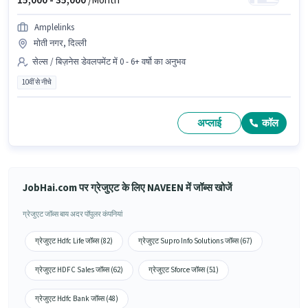
15,000 -
35,000
/Month
Amplelinks
मोती नगर, दिल्ली
सेल्स / बिज़नेस डेवलपमेंट में 0 - 6+ वर्षो का अनुभव
10वीं से नीचे
अप्लाई
कॉल
JobHai.com पर ग्रेजुएट के लिए NAVEEN में जॉब्स खोजें
ग्रेजुएट जॉब्स बाय अदर पॉपुलर कंपनियां
ग्रेजुएट Hdfc Life जॉब्स (82)
ग्रेजुएट Supro Info Solutions जॉब्स (67)
ग्रेजुएट HDFC Sales जॉब्स (62)
ग्रेजुएट Sforce जॉब्स (51)
ग्रेजुएट Hdfc Bank जॉब्स (48)