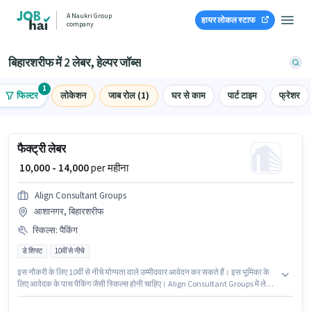
A Naukri Group
हायर लोकल स्टाफ
company
बिहारशरीफ में 2 लेबर, हेल्पर जॉब्स
1
फिल्टर
लोकेशन
जाब रोल (1)
घर से काम
पार्ट टाइम
फ्रेशर
फैक्ट्री लेबर
₹ 10,000 - 14,000
per महीना
Align Consultant Groups
आशानगर, बिहारशरीफ
स्किल्स
:
पैकिंग
डे शिफ्ट
10वीं से नीचे
इस नौकरी के लिए 10वीं से नीचे योग्यता वाले उम्मीदवार आवेदन कर सकते हैं। इस भूमिका के
लिए आवेदक के पास पैकिंग जैसी स्किल्स होनी चाहिए। Align Consultant Groups में लेबर,
हेल्पर श्रेणी में फैक्ट्री लेबर के रूप में जुड़ें। इस भूमिका के साथ अतिरिक्त लाभ जैसे PF,
अकॉमोडेशन भी मिलेंगे। यह भूमिका 6 - 24 महीने वर्ष के अनुभव वाले के लिए खुली है, मासिक