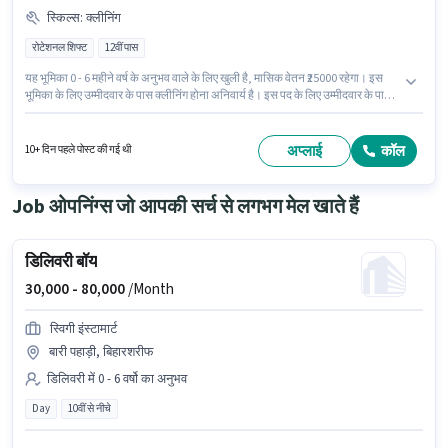
स्किल्स
:
क्लीनिंग
रोटेशनल शिफ्ट
12वीं पास
यह भूमिका 0 - 6 महीने वर्ष के अनुभव वाले के लिए खुली है, मासिक वेतन ₹25000 रहेगा। इस
भूमिका के लिए उम्मीदवार के पास क्लीनिंग होना अनिवार्य है। इस पद के लिए उम्मीदवार के पास
12वीं पास डिग्री/सर्टिफिकेट होना अनिवार्य है। कैब, मील, इंश्योरेंस, PF, अकॉमोडेशन,
मेडिकल बेनिफिट्स पद और कंपनी की नीतियों के अनुसार दिए जा सकते हैं। यह एक फुल टाइम
भूमिका है, जिसमें रोटेशनल शिफ्ट और 6 days working प्रति सप्ताह है। इस पद के लिए
अप्लाई
कॉल
10+ दिन पहले पोस्ट की गई थी
Fixed सैलरी उपलब्ध है।
Job ओपनिंग्स जो आपकी सर्च से लगभग मेल खाते हैं
डिलिवरी बॉय
30,000 -
80,000
/Month
स्विगी इंस्टामार्ट
बारी पहाड़ी, बिहारशरीफ
डिलिवरी में 0 - 6 वर्षो का अनुभव
Day
10वीं से नीचे