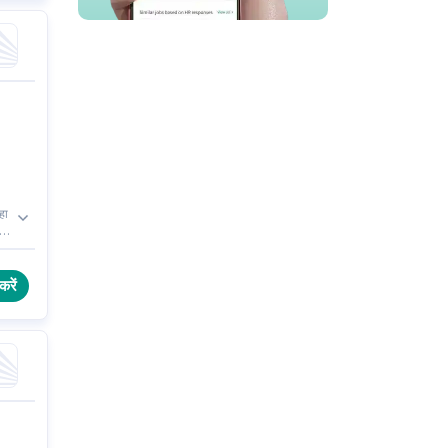
हा
ै,
करें