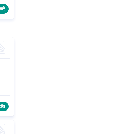
करें
कॉल