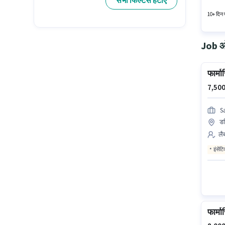
सभी फिल्टर्स हटाएं
टेक्निशन 
10+ दिन प
Job ओप
फार्मा
7,500
S
ड
लैब
इंसेंट
फार्मा