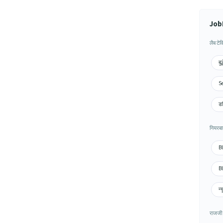
JobH
लैब टेक
बु
Se
डल
नियरबा
Bl
Bl
न्
राजजी प