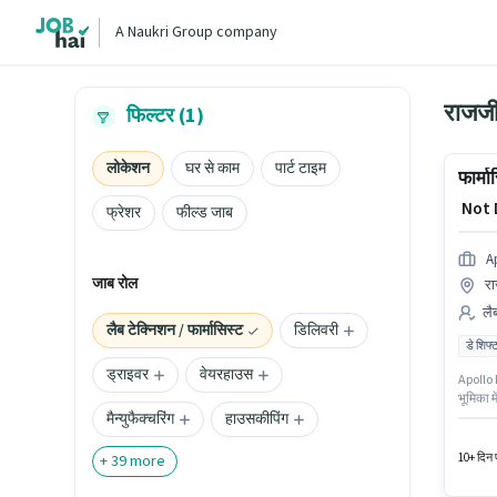
A Naukri Group company
राजजी 
फिल्टर (1)
लोकेशन
घर से काम
पार्ट टाइम
फार्मा
₹ Not
फ्रेशर
फील्ड जाब
A
जाब रोल
र
लैब
लैब टेक्निशन / फार्मासिस्ट
डिलिवरी
डे शिफ्
ड्राइवर
वेयरहाउस
Apollo P
भूमिका म
मैन्युफैक्चरिंग
हाउसकीपिंग
योग्यता 
तक कमा 
10+ दिन प
+
39
more