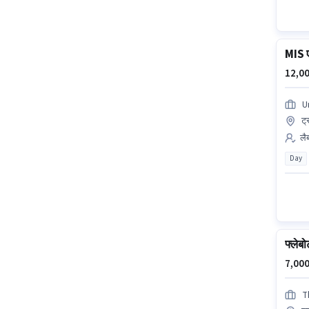
MIS ए
12,00
U
ट्
लैब
Day
फ्लेबो
7,000
T