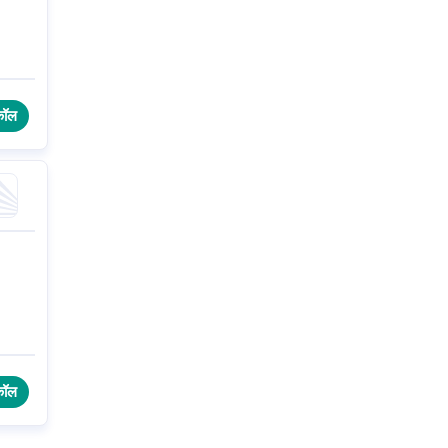
कॉल
कॉल