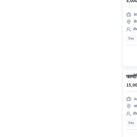
8,000
M
से
लैब
Day
फार्मा
15,00
A
आ
लैब
Day