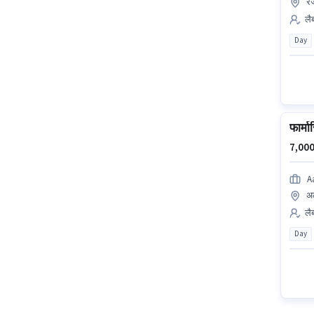
र
लैब
Day
फार्मा
7,000
A
अ
लैब
Day