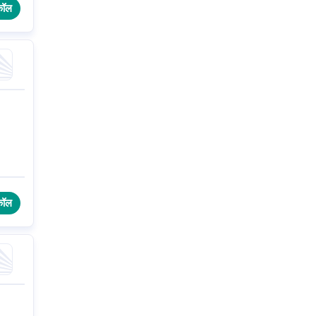
कॉल
कॉल