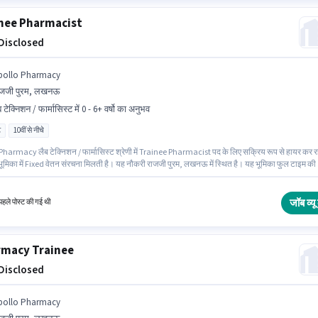
nee Pharmacist
 Disclosed
pollo Pharmacy
ाजजी पुरम, लखनऊ
 टेक्निशन / फार्मासिस्ट में 0 - 6+ वर्षो का अनुभव
ट
10वीं से नीचे
Pharmacy लैब टेक्निशन / फार्मासिस्ट श्रेणी में Trainee Pharmacist पद के लिए सक्रिय रूप से हायर कर र
भूमिका में Fixed वेतन संरचना मिलती है। यह नौकरी राजजी पुरम, लखनऊ में स्थित है। यह भूमिका फुल टाइम की ह
 के साथ और 5 days working प्रति सप्ताह है। 10वीं से नीचे योग्यता वाले उम्मीदवार इस भूमिका के लिए उपयुक्त
पद 0 - 6+ वर्षो वर्ष के अनुभव वाले के लिए उपयुक्त है। आप प्रति माह ₹1 तक कमा सकते हैं।
जॉब व्यू 
हले पोस्ट की गई थी
macy Trainee
 Disclosed
pollo Pharmacy