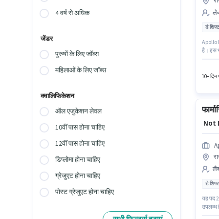
र
लैब
4 वर्ष से अधिक
डे शिफ्
जेंडर
Apollo 
है। इस भ
पुरुषों के लिए जॉब्स
योग्यता
सप्ताह ह
महिलाओं के लिए जॉब्स
10+ दिन प
क्वालिफिकेशन
फार्मा
ऑल एजुकेशन लेवल
₹ Not
10वीं पास होना चाहिए
12वीं पास होना चाहिए
A
र
डिप्लोमा होना चाहिए
लैब
ग्रेजुएट होना चाहिए
डे शिफ्
पोस्ट ग्रेजुएट होना चाहिए
यह पद 2 
उपलब्ध ह
जिसमें 